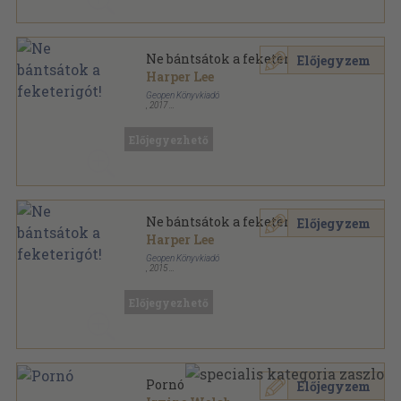
Ne bántsátok a feketerigót!
Előjegyzem
Harper Lee
Geopen Könyvkiadó
,
2017
Fűzött kemény papírkötés
,
430
oldal
Előjegyezhető
Ne bántsátok a feketerigót!
Előjegyzem
Harper Lee
Geopen Könyvkiadó
,
2015
Fűzött kemény papírkötés
,
431
oldal
Előjegyezhető
Pornó
Előjegyzem