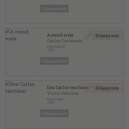
Fűzött kemény papírkötés
,
213
oldal
Előjegyezhető
A csend ereje
Előjegyzem
Carlos Castaneda
Püski Kiadó Kft.
,
2003
Ragasztott papírkötés
,
255
oldal
Előjegyezhető
Don Carlos tanításai
Előjegyzem
Victor Sanchez
Édesvíz Kiadó
,
2002
Ragasztott papírkötés
,
302
oldal
Előjegyezhető