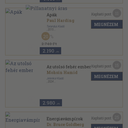
11
Kapható pont:
Apák
Paul Harding
MEGNÉZEM
Tarandus Kiadó
,
2015
Ragasztott papírkötés
,
198
oldal
20
2.740 Ft
2.190
,-Ft
15
Kapható pont:
Az utolsó fehér ember
Mohsin Hamid
MEGNÉZEM
Jelenkor Kiadó
,
2024
Ragasztott papírkötés
,
168
oldal
2.980
,-Ft
25
Kapható pont:
Energiavámpírok
Dr. Bruce Goldberg