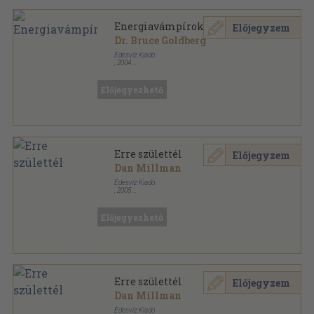
Energiavámpírok
Előjegyzem
Dr. Bruce Goldberg
Édesvíz Kiadó
,
2004
Ragasztott papírkötés
,
302
oldal
Előjegyezhető
Erre születtél
Előjegyzem
Dan Millman
Édesvíz Kiadó
,
2005
Ragasztott papírkötés
,
514
oldal
Előjegyezhető
Erre születtél
Előjegyzem
Dan Millman
Édesvíz Kiadó