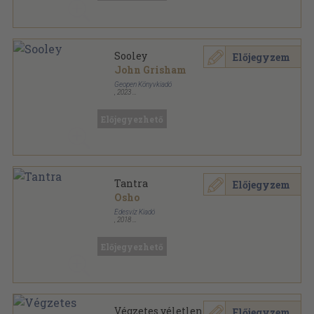
Sooley
Előjegyzem
John Grisham
Geopen Könyvkiadó
,
2023
Ragasztott papírkötés
,
453
oldal
Előjegyezhető
Tantra
Előjegyzem
Osho
Édesvíz Kiadó
,
2018
Ragasztott papírkötés
,
378
oldal
Ezotéria sorozat
Előjegyezhető
Végzetes véletlen
Előjegyzem