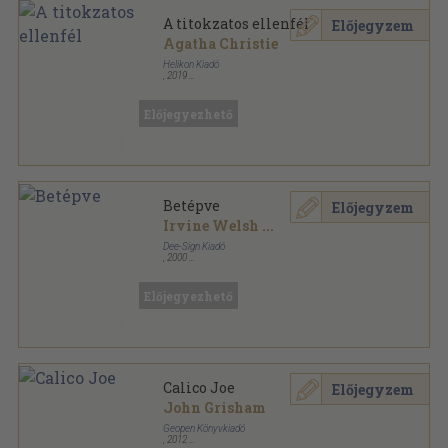
A titokzatos ellenfél
Előjegyzem
Agatha Christie
Helikon Kiadó
,
2019
Ragasztott papírkötés
,
385
oldal
Előjegyezhető
Betépve
Előjegyzem
Irvine Welsh
...
Dee-Sign Kiadó
,
2000
Ragasztott papírkötés
,
192
oldal
Előjegyezhető
Calico Joe
Előjegyzem
John Grisham
Geopen Könyvkiadó
,
2012