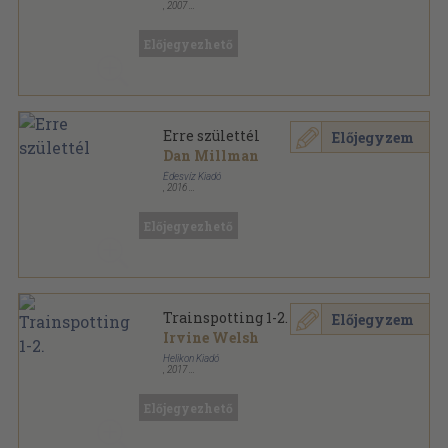
,
2007
Ragasztott papírkötés
,
514
oldal
Előjegyezhető
Erre születtél
Előjegyzem
Dan Millman
Édesvíz Kiadó
,
2016
Ragasztott papírkötés
,
514
oldal
Előjegyezhető
Trainspotting 1-2.
Előjegyzem
Irvine Welsh
Helikon Kiadó
,
2017
Ragasztott papírkötés
,
1086
oldal
Előjegyezhető