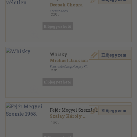
Deepak Chopra
Édesvíz Kiadó
,
2003
Ragasztott papírkötés
,
224
oldal
Előjegyezhető
Whisky
Előjegyzem
Michael Jackson
Euromedia Group Hungary Kft.
,
2006
Ragasztott kemény papírkötés
,
288
oldal
Előjegyezhető
Fejér Megyei Szemle 1968.
Előjegyzem
Szalay Károly
...
,
1968
Fűzött papírkötés
,
202
oldal
Fejér Megyei Szemle sorozat