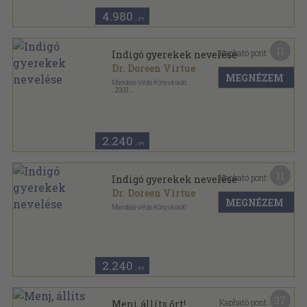
4.980
,-Ft
11
Kapható pont:
Indigó gyerekek nevelése
Dr. Doreen Virtue
MEGNÉZEM
Mandala-Véda Könyvkiadó
,
2003
Ragasztott papírkötés
,
258
oldal
2.240
,-Ft
11
Kapható pont:
Indigó gyerekek nevelése
Dr. Doreen Virtue
MEGNÉZEM
Mandala-Véda Könyvkiadó
Ragasztott papírkötés
,
258
oldal
2.240
,-Ft
37
Kapható pont:
Menj, állíts őrt!