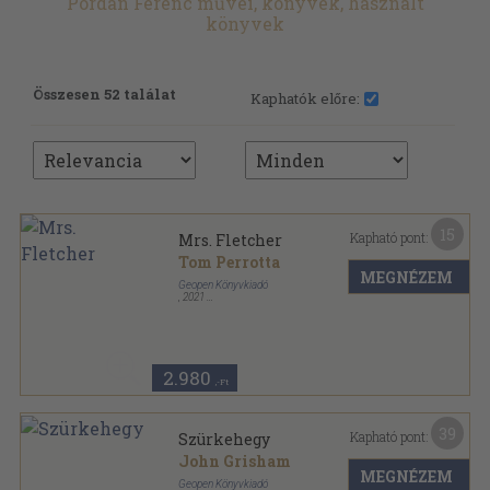
Pordán Ferenc művei, könyvek, használt
könyvek
Összesen 52 találat
Kaphatók előre:
15
Kapható pont:
Mrs. Fletcher
Tom Perrotta
MEGNÉZEM
Geopen Könyvkiadó
,
2021
Ragasztott papírkötés
,
342
oldal
2.980
,-Ft
39
Kapható pont:
Szürkehegy
John Grisham
MEGNÉZEM
Geopen Könyvkiadó