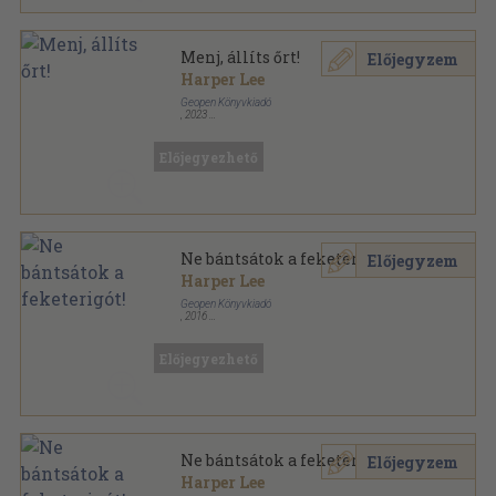
Menj, állíts őrt!
Előjegyzem
Harper Lee
Geopen Könyvkiadó
,
2023
Fűzött kemény papírkötés
,
295
oldal
Előjegyezhető
Ne bántsátok a feketerigót!
Előjegyzem
Harper Lee
Geopen Könyvkiadó
,
2016
Fűzött kemény papírkötés
,
431
oldal
Előjegyezhető
Ne bántsátok a feketerigót!
Előjegyzem
Harper Lee