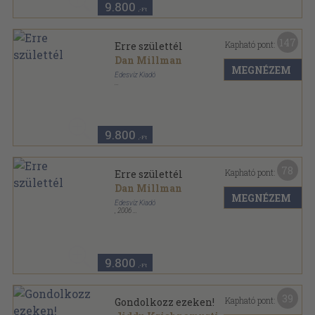
9.800
,-Ft
147
Kapható pont:
Erre születtél
Dan Millman
MEGNÉZEM
Édesvíz Kiadó
Ragasztott papírkötés
,
514
oldal
9.800
,-Ft
78
Kapható pont:
Erre születtél
Dan Millman
MEGNÉZEM
Édesvíz Kiadó
,
2006
Ragasztott papírkötés
,
514
oldal
9.800
,-Ft
39
Kapható pont:
Gondolkozz ezeken!