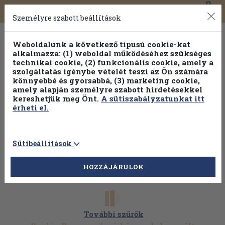
0
Toggle
Főmenü
Könyveink
navigation
Személyre szabott beállítások
Weboldalunk a következő típusú cookie-kat
alkalmazza: (1) weboldal működéséhez szükséges
technikai cookie, (2) funkcionális cookie, amely a
szolgáltatás igénybe vételét teszi az Ön számára
könnyebbé és gyorsabbá, (3) marketing cookie,
Válogasson több mint 30 000 kötet közül
amely alapján személyre szabott hirdetésekkel
Hobbi témakörökben
20% kedvezménnyel!
kereshetjük meg Önt.
A sütiszabályzatunkat itt
érheti el.
Sütibeállítások
HOZZÁJÁRULOK
További szűrők