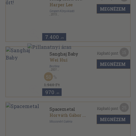
Harper Lee
MEGNÉZEM
Geopen Könyvkiadó
,
2015
Fűzött kemény papírkötés
,
295
oldal
7.400
,-Ft
15
Kapható pont:
Sanghaj Baby
Wei Hui
MEGNÉZEM
Bestline
,
2001
Fűzött kemény papírkötés
,
249
oldal
50
1.940 Ft
970
,-Ft
25
Kapható pont:
Spacemetal
Horváth Gábor
...
MEGNÉZEM
MissionArt Galéria
Ragasztott papírkötés
,
281
oldal