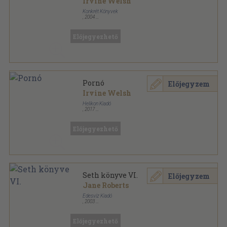
Irvine Welsh
Konkrét Könyvek
,
2004
Ragasztott papírkötés
,
510
oldal
Előjegyezhető
Pornó
Előjegyzem
Irvine Welsh
Helikon Kiadó
,
2017
Ragasztott papírkötés
,
686
oldal
Trubadúr sorozat
Előjegyezhető
Seth könyve VI.
Előjegyzem
Jane Roberts
Édesvíz Kiadó
,
2003
Ragasztott papírkötés
,
274
oldal
Seth könyvek sorozat
Előjegyezhető