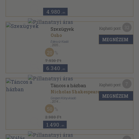
4.980
,-Ft
32
Kapható pont:
Szexügyek
Osho
MEGNÉZEM
Édesvíz Kiadó
,
2005
Ragasztott papírkötés
,
355
oldal
20
Osho Könyvek sorozat
7.930 Ft
6.340
,-Ft
7
Kapható pont:
Táncos a házban
Nicholas Shakespeare
MEGNÉZEM
Geopen Könyvkiadó
,
2014
Ragasztott papírkötés
,
430
oldal
50
2.980 Ft
1.490
,-Ft