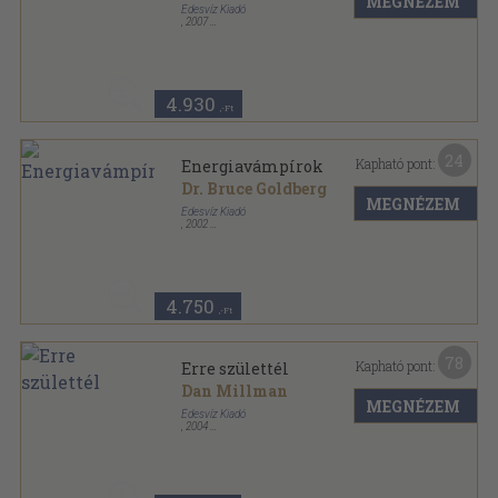
MEGNÉZEM
Édesvíz Kiadó
,
2007
Fűzött kemény papírkötés
,
302
oldal
4.930
,-Ft
24
Kapható pont:
Energiavámpírok
Dr. Bruce Goldberg
MEGNÉZEM
Édesvíz Kiadó
,
2002
Ragasztott papírkötés
,
302
oldal
4.750
,-Ft
78
Kapható pont:
Erre születtél
Dan Millman
MEGNÉZEM
Édesvíz Kiadó
,
2004
Ragasztott papírkötés
,
514
oldal