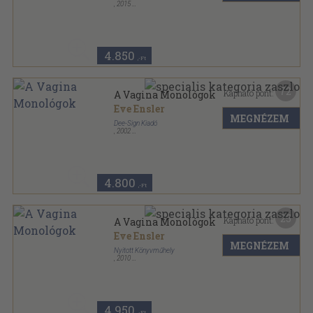
,
2015
Ragasztott papírkötés
,
494
oldal
4.850
,-Ft
72
Kapható pont:
A Vagina Monológok
Eve Ensler
MEGNÉZEM
Dee-Sign Kiadó
,
2002
Ragasztott papírkötés
,
139
oldal
4.800
,-Ft
25
Kapható pont:
A Vagina Monológok
Eve Ensler
MEGNÉZEM
Nyitott Könyvműhely
,
2010
Fűzött kemény papírkötés
,
227
oldal
4.950
,-Ft