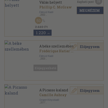
18
Kapható pont:
Válás helyett
Phillip C. McGraw
MEGNÉZEM
Édesvíz Kiadó
,
2002
Fűzött kemény papírkötés
,
291
oldal
50
Bestline sorozat
2.440 Ft
1.220
,-Ft
A béke szellemében
Előjegyzem
Frédérique Hatier
...
Édesvíz Kiadó
,
2003
Ragasztott papírkötés
,
165
oldal
Előjegyezhető
A Picasso kaland
Előjegyzem
Camille Aubray
Geopen Könyvkiadó
,
2017
Ragasztott papírkötés
,
485
oldal