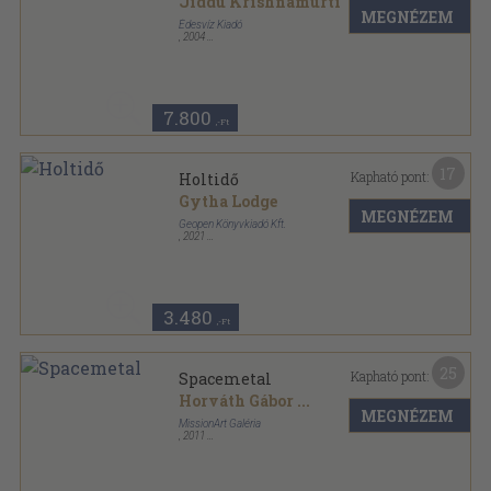
Jiddu Krishnamurti
MEGNÉZEM
Édesvíz Kiadó
,
2004
Ragasztott papírkötés
,
308
oldal
7.800
,-Ft
17
Kapható pont:
Holtidő
Gytha Lodge
MEGNÉZEM
Geopen Könyvkiadó Kft.
,
2021
Ragasztott papírkötés
,
422
oldal
3.480
,-Ft
25
Kapható pont:
Spacemetal
Horváth Gábor
...
MEGNÉZEM
MissionArt Galéria
,
2011
Ragasztott papírkötés
,
281
oldal