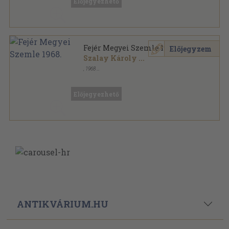
Előjegyezhető
Fejér Megyei Szemle 1968.
Előjegyzem
Szalay Károly
...
,
1968
Könyvkötői kötés
,
202
oldal
Fejér Megyei Szemle sorozat
Előjegyezhető
ANTIKVÁRIUM.HU