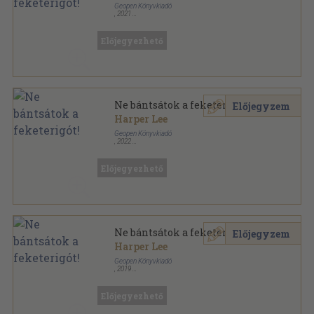
Geopen Könyvkiadó
,
2021
Fűzött kemény papírkötés
,
430
oldal
Előjegyezhető
Ne bántsátok a feketerigót!
Előjegyzem
Harper Lee
Geopen Könyvkiadó
,
2022
Fűzött kemény papírkötés
,
430
oldal
Előjegyezhető
Ne bántsátok a feketerigót!
Előjegyzem
Harper Lee
Geopen Könyvkiadó
,
2019
Fűzött kemény papírkötés
,
430
oldal
Előjegyezhető