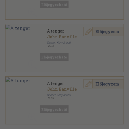
Előjegyezhető
A tenger
Előjegyzem
John Banville
Geopen Könyvkiadó
,
2016
Fűzött kemény papírkötés
,
207
oldal
Geopen 20 sorozat
Előjegyezhető
A tenger
Előjegyzem
John Banville
Geopen Könyvkiadó
,
2009
Ragasztott papírkötés
,
222
oldal
Geopen regénytár sorozat
Előjegyezhető