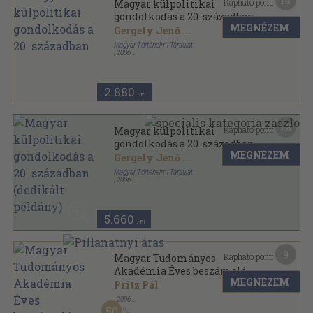
14
Kapható pont:
Magyar külpolitikai
gondolkodás a 20. században
MEGNÉZEM
Gergely Jenő
...
Magyar Történelmi Társulat
,
2006
Fűzött kemény papírkötés
,
320
oldal
A Magyar Történelmi Társulat kiadványai sorozat
2.880
,-Ft
28
Kapható pont:
Magyar külpolitikai
gondolkodás a 20. században
MEGNÉZEM
(dedikált példány)
Gergely Jenő
...
Magyar Történelmi Társulat
,
2006
Fűzött kemény papírkötés
,
320
oldal
A Magyar Történelmi Társulat kiadványai sorozat
5.660
,-Ft
9
Kapható pont:
Magyar Tudományos
Akadémia Éves beszámoló
MEGNÉZEM
2005
Pritz Pál
,
2006
Ragasztott papírkötés
,
180
oldal
50