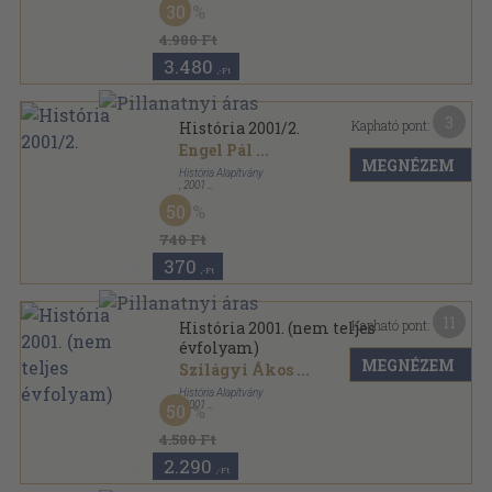
30
História sorozat
4.980 Ft
3.480
,-Ft
3
Kapható pont:
História 2001/2.
Engel Pál
...
MEGNÉZEM
História Alapítvány
,
2001
Tűzött kötés
,
35
oldal
50
História sorozat
740 Ft
370
,-Ft
11
Kapható pont:
História 2001. (nem teljes
évfolyam)
MEGNÉZEM
Szilágyi Ákos
...
História Alapítvány
,
2001
50
Tűzött kötés
,
503
oldal
História sorozat
4.580 Ft
2.290
,-Ft