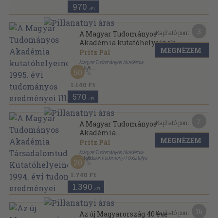
970
,-Ft
3
Kapható pont:
A Magyar Tudományos
Akadémia kutatóhelyeinek
MEGNÉZEM
1995. évi tudományos
Pritz Pál
eredményei III.
Magyar Tudományos Akadémia
,
1996
50
Fűzött papírkötés
,
152
oldal
1.140 Ft
570
,-Ft
7
Kapható pont:
A Magyar Tudományos
Akadémia
MEGNÉZEM
Társadalomtudományi
Pritz Pál
Kutatóhelyeinek 1994. évi
Magyar Tudományos Akadémia
tudományos eredményei
Társadalomtudományi Főosztálya
,
1995
20
Ragasztott papírkötés
,
145
oldal
1.740 Ft
1.390
,-Ft
16
Kapható pont:
Az új Magyarország 40 éve