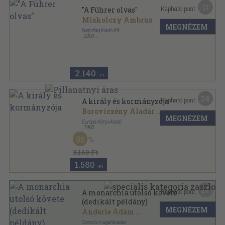
11
Kapható pont:
"A Führer olvas"
Miskolczy Ambrus
MEGNÉZEM
Napvilág Kiadó Kft.
,
2000
Ragasztott papírkötés
,
180
oldal
Politikatörténeti Füzetek sorozat
2.140
,-Ft
24
Kapható pont:
A király és kormányzója
Boroviczény Aladár
...
MEGNÉZEM
Európa Könyvkiadó
,
1993
Fűzött keménykötés
,
488
oldal
50
3.160 Ft
1.580
,-Ft
17
Kapható pont:
A monarchia utolsó követe
(dedikált példány)
MEGNÉZEM
Anderle Ádám
...
Szerzői magánkiadás