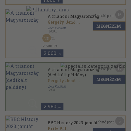
,-Ft
16
Kapható pont:
A trianoni Magyarország
Gergely Jenő
...
MEGNÉZEM
Vince Kiadó Kft.
,
2000
Fűzött kemény papírkötés
,
207
oldal
20
Tudomány-egyetem sorozat
2.580 Ft
2.060
,-Ft
15
Kapható pont:
A trianoni Magyarország
(dedikált példány)
MEGNÉZEM
Gergely Jenő
...
Vince Kiadó Kft.
,
1998
Fűzött kemény papírkötés
,
207
oldal
Tudomány-egyetem sorozat
2.980
,-Ft
5
Kapható pont:
BBC History 2023. január
Pritz Pál
...