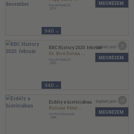
MEGNÉZEM
Kossuth Kiadó Zrt.
,
2019
Ragasztott papírkötés
,
97
oldal
BBC History sorozat
940
,-Ft
5
Kapható pont:
BBC History 2020. február
Sz. Bíró Zoltán
...
MEGNÉZEM
Kossuth Kiadó Zrt.
,
2020
Ragasztott papírkötés
,
98
oldal
BBC History sorozat
940
,-Ft
10
Kapható pont:
Erdély a históriában
Kulcsár Péter
...
MEGNÉZEM
Pro-Print Könyvkiadó
,
1998
Ragasztott papírkötés
,
402
oldal
Múltunk könyvek sorozat