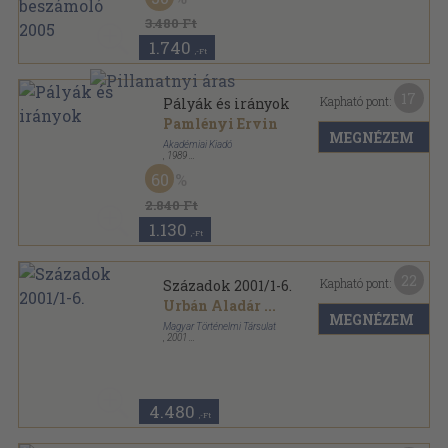
Magyar Tudományos Akadémia Éves beszámoló
sorozat
3.480 Ft
1.740
,-Ft
17
Kapható pont:
Pályák és irányok
Pamlényi Ervin
MEGNÉZEM
Akadémiai Kiadó
,
1989
Fűzött kemény papírkötés
,
263
oldal
60
2.840 Ft
1.130
,-Ft
22
Kapható pont:
Századok 2001/1-6.
Urbán Aladár
...
MEGNÉZEM
Magyar Történelmi Társulat
,
2001
Fűzött papírkötés
,
1495
oldal
Századok sorozat
4.480
,-Ft