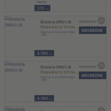
740 Ft
370
,-Ft
25
Kapható pont:
História 1993/1-10.
Nemeskürty István
...
MEGNÉZEM
Pallas Lap- és Könyvkiadó Vállalat
,
1993
Tűzött kötés
,
344
oldal
História sorozat
4.980
,-Ft
25
Kapható pont:
História 1993/1-10.
Nemeskürty István
...
MEGNÉZEM
Pallas Lap- és Könyvkiadó Vállalat
,
1993
Könyvkötői kötés
,
370
oldal
História sorozat
4.980
,-Ft
25