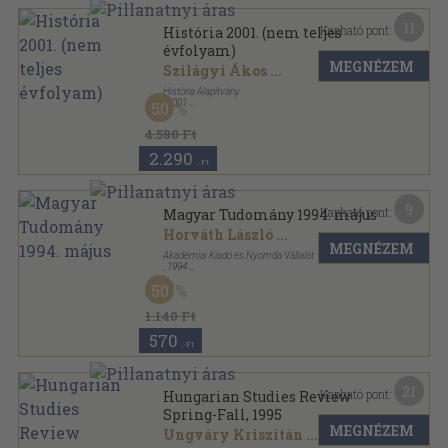
11
Kapható pont:
História 2001. (nem teljes
évfolyam)
MEGNÉZEM
Szilágyi Ákos
...
História Alapítvány
,
2001
50
Tűzött kötés
,
309
oldal
História sorozat
4.580 Ft
2.290
,-Ft
9
Kapható pont:
Magyar Tudomány 1994. május
Horváth László
...
MEGNÉZEM
Akadémiai Kiadó és Nyomda Vállalat
,
1994
Ragasztott papírkötés
,
125
oldal
50
Magyar Tudomány sorozat
1.140 Ft
570
,-Ft
21
Kapható pont:
Hungarian Studies Review
Spring-Fall, 1995
MEGNÉZEM
Ungváry Kriszitán
...