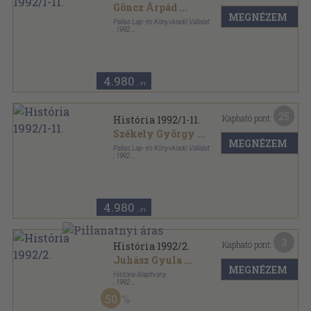
Göncz Árpád
...
MEGNÉZEM
Pallas Lap- és Könyvkiadó Vállalat
,
1992
Tűzött kötés
,
370
oldal
História sorozat
4.980
,-Ft
25
Kapható pont:
História 1992/1-11.
Székely György
...
MEGNÉZEM
Pallas Lap- és Könyvkiadó Vállalat
,
1992
Könyvkötői kötés
,
370
oldal
História sorozat
4.980
,-Ft
3
Kapható pont:
História 1992/2.
Juhász Gyula
...
MEGNÉZEM
História Alapítvány
,
1992
Tűzött kötés
,
34
oldal
50
História sorozat