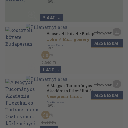
,
1990
Ragasztott papírkötés
,
120
oldal
3.440
,-Ft
21
Kapható pont:
Roosevelt követe Budapesten
John F. Montgomery
MEGNÉZEM
Corvina Kiadó
,
2002
Ragasztott papírkötés
,
351
oldal
50
2.840 Ft
1.420
,-Ft
3
Kapható pont:
A Magyar Tudományos
Akadémia Filozófiai és
MEGNÉZEM
Történettudományi
Veszprémi Imre
...
Osztályának közleményei
Akadémiai Kiadó
1972/3.
,
1973
Ragasztott papírkötés
,
97
oldal
A Magyar Tudományos Akadémia Filozófiai és
50
Történettudományi Osztályának közleményei
sorozat
1.180 Ft