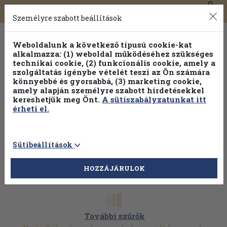
0
Toggle
Főmenü
Könyveink
navigation
Személyre szabott beállítások
Weboldalunk a következő típusú cookie-kat
alkalmazza: (1) weboldal működéséhez szükséges
technikai cookie, (2) funkcionális cookie, amely a
szolgáltatás igénybe vételét teszi az Ön számára
könnyebbé és gyorsabbá, (3) marketing cookie,
Válogasson több mint 30 000 kötet közül
amely alapján személyre szabott hirdetésekkel
Hobbi témakörökben
20% kedvezménnyel!
kereshetjük meg Önt.
A sütiszabályzatunkat itt
érheti el.
Sütibeállítások
HOZZÁJÁRULOK
További szűrők