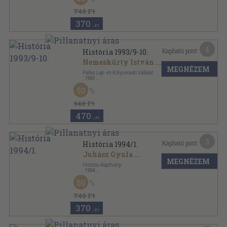
740 Ft
370
,-Ft
4
Kapható pont:
História 1993/9-10.
Nemeskürty István
...
MEGNÉZEM
Pallas Lap- és Könyvkiadó Vállalat
,
1993
Tűzött kötés
,
67
oldal
50
História sorozat
940 Ft
470
,-Ft
3
Kapható pont:
História 1994/1.
Juhász Gyula
...
MEGNÉZEM
História Alapítvány
,
1994
Tűzött kötés
,
35
oldal
50
História sorozat
740 Ft
370
,-Ft