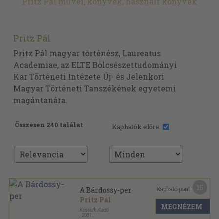
Pritz Pál művei, könyvek, használt könyvek
Pritz Pál
Pritz Pál magyar történész, Laureatus
Academiae, az ELTE Bölcsészettudományi
Kar Történeti Intézete Új- és Jelenkori
Magyar Történeti Tanszékének egyetemi
magántanára.
Összesen 240 találat
Kaphatók előre:
15
Kapható pont:
A Bárdossy-per
Pritz Pál
MEGNÉZEM
Kossuth Kiadó
,
2001