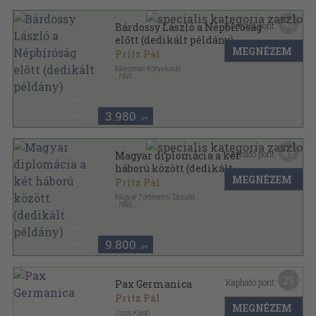
60
Kapható pont:
Bárdossy László a Népbíróság
előtt (dedikált példány)
MEGNÉZEM
Pritz Pál
Maecenas Könyvkiadó
,
1991
Ragasztott papírkötés
,
384
oldal
3.980
,-Ft
49
Kapható pont:
Magyar diplomácia a két
háború között (dedikált
MEGNÉZEM
példány)
Pritz Pál
Magyar Történelmi Társulat
,
1995
Ragasztott papírkötés
,
356
oldal
9.800
,-Ft
29
Kapható pont:
Pax Germanica
Pritz Pál
MEGNÉZEM
Osiris Kiadó