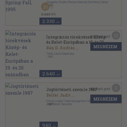
Hungarian Studies Review-National Széchényi Library
,
1995
30
Ragasztott papírkötés
,
127
oldal
Hungarian Studies Review sorozat
3.340 Ft
2.330
,-Ft
13
Kapható pont:
Integrációs törekvések Közép-
és Kelet-Európában a 19. és 20.
MEGNÉZEM
században
Bán D. András
...
Teleki László Alapítvány
,
1997
Fűzött keménykötés
,
313
oldal
2.640
,-Ft
5
Kapható pont:
Jogtörténeti szemle 1987
Bellér Judit
...
MEGNÉZEM
Eötvös Loránd Tudományegyetem Magyar Állam- és
Jogtörténeti Tanszéke
,
1987
Ragasztott papírkötés
,
150
oldal
Jogtörténeti szemle sorozat
940
,-Ft