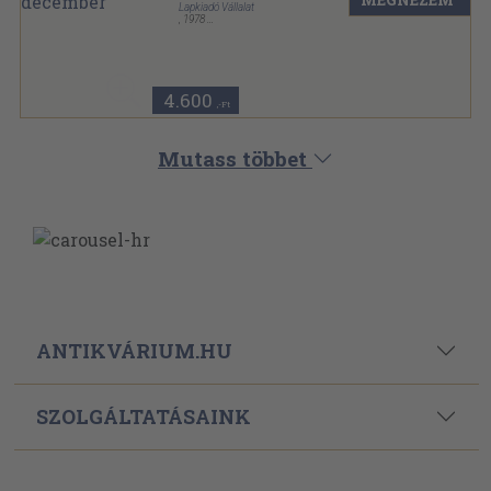
Lapkiadó Vállalat
,
1978
Ragasztott papírkötés
,
2008
oldal
Kortárs sorozat
4.600
,-Ft
Mutass többet
ANTIKVÁRIUM.HU
SZOLGÁLTATÁSAINK