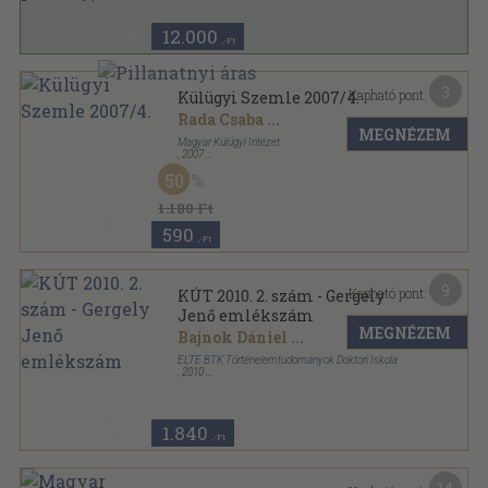
12.000
,-Ft
3
Kapható pont:
Külügyi Szemle 2007/4.
Rada Csaba
...
MEGNÉZEM
Magyar Külügyi Intézet
,
2007
Ragasztott papírkötés
,
354
oldal
50
Külügyi Szemle sorozat
1.180 Ft
590
,-Ft
9
Kapható pont:
KÚT 2010. 2. szám - Gergely
Jenő emlékszám
MEGNÉZEM
Bajnok Dániel
...
ELTE BTK Történelemtudományok Doktori Iskola
,
2010
Ragasztott papírkötés
,
343
oldal
KÚT sorozat
1.840
,-Ft