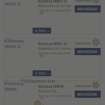
Kapható pont:
História 1993/1-11.
Nemeskürty István
...
MEGNÉZEM
Pallas Lap- és Könyvkiadó Vállalat
,
1993
Könyvkötői kötés
,
370
oldal
História sorozat
4.980
,-Ft
25
Kapható pont:
História 1993/1-11.
Nemeskürty István
...
MEGNÉZEM
Pallas Lap- és Könyvkiadó Vállalat
,
1993
Tűzött kötés
,
370
oldal
História sorozat
4.980
,-Ft
3
Kapható pont:
História 1993/8.
Sándor Pál
...
MEGNÉZEM
Pallas Lap- és Könyvkiadó Vállalat
,
1993
Tűzött kötés
,
35
oldal
50
História sorozat