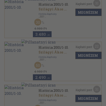
31
Kapható pont:
História 2001/1-10.
Szilágyi Ákos
...
MEGNÉZEM
História Alapítvány
,
2001
Tűzött kötés
,
344
oldal
30
História sorozat
4.980 Ft
3.480
,-Ft
22
Kapható pont:
História 2001/1-10.
Szilágyi Ákos
...
MEGNÉZEM
História Alapítvány
,
2001
Könyvkötői kötés
,
180
oldal
50
História sorozat
4.980 Ft
2.490
,-Ft
31
Kapható pont:
História 2001/1-10.
Szilágyi Ákos
...
MEGNÉZEM
História Alapítvány
,
2001
Tűzött kötés
,
180
oldal