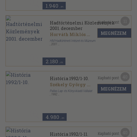
1.940
,-Ft
11
Kapható pont:
Hadtörténelmi Közlemények
2001. december
MEGNÉZEM
Horváth Miklós
...
HM Hadtörténeti Intézet és Múzeum
,
2001
Ragasztott papírkötés
,
293
oldal
Hadtörténelmi Közlemények sorozat
2.180
,-Ft
40
Kapható pont:
História 1992/1-10.
Székely György
...
MEGNÉZEM
Pallas Lap- és Könyvkiadó Vállalat
,
1992
Tűzött kötés
,
345
oldal
História sorozat
4.980
,-Ft
40
Kapható pont:
História 1992/1-11.