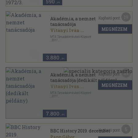
590
,-Ft
19
Kapható pont:
Akadémia, a nemzet
tanácsadója
MEGNÉZEM
Vitányi Iván
...
MTA Társadalomkutató Központ
,
2011
Fűzött kemény papírkötés
,
1184
oldal
3.880
,-Ft
39
Kapható pont:
Akadémia, a nemzet
tanácsadója (dedikált példány)
MEGNÉZEM
Vitányi Iván
...
MTA Társadalomkutató Központ
,
2011
Fűzött kemény papírkötés
,
1184
oldal
7.800
,-Ft
5
Kapható pont:
BBC History 2019. december
Papp Gábor
...