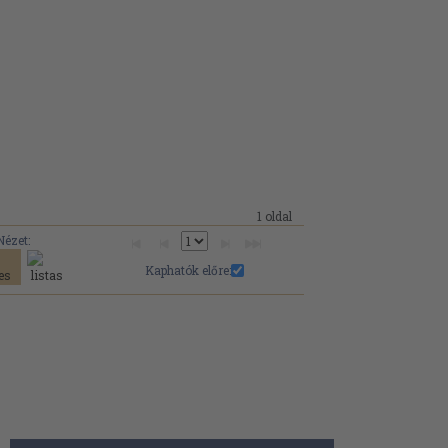
1 oldal
Nézet:
Kaphatók előre: