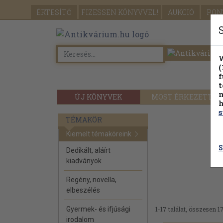
ÉRTESÍTŐ
FIZESSEN
KÖNYVVEL!
AUKCIÓ
PON
W
(
f
t
m
ÚJ KÖNYVEK
MOST ÉRKEZETT
h
s
TÉMAKÖR
Kiemelt témaköreink
S
Dedikált, aláírt
kiadványok
Regény, novella,
elbeszélés
Gyermek- és ifjúsági
1-17 találat, összesen 17
irodalom