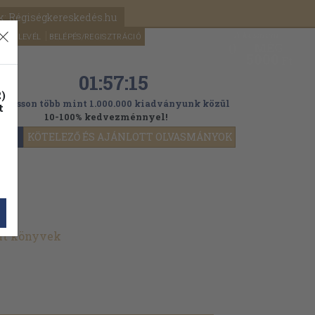
k: Régiségkereskedés.hu
A kosaram
HÍRLEVÉL
BELÉPÉS/REGISZTRÁCIÓ
MÉG
0
5000
Ft
01:57:14
)
ogasson több mint 1.000.000 kiadványunk közül
t
10-100% kedvezménnyel!
YOK
KÖTELEZŐ ÉS AJÁNLOTT OLVASMÁNYOK
ált könyvek