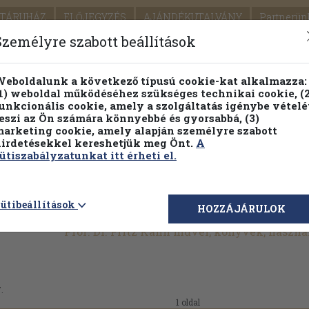
TÁRUHÁZ
ELŐJEGYZÉS
AJÁNDÉKUTALVÁNY
Partnerün
SZÁLLÍTÁS
SEGÍTSÉG
Személyre szabott beállítások
Részletes kereső
Témaköri fa
eboldalunk a következő típusú cookie-kat alkalmazza:
1) weboldal működéséhez szükséges technikai cookie, (2
Vál
unkcionális cookie, amely a szolgáltatás igénybe vételé
eszi az Ön számára könnyebbé és gyorsabbá, (3)
arketing cookie, amely alapján személyre szabott
PILLANATNYI ÁRAINK
FENNTARTHATÓ OLVASMÁN
irdetésekkel kereshetjük meg Önt.
A
ütiszabályzatunkat itt érheti el.
ütibeállítások
HOZZÁJÁRULOK
Prof. Dr. Fritz Kahn művei, könyvek, haszn
.
1 oldal