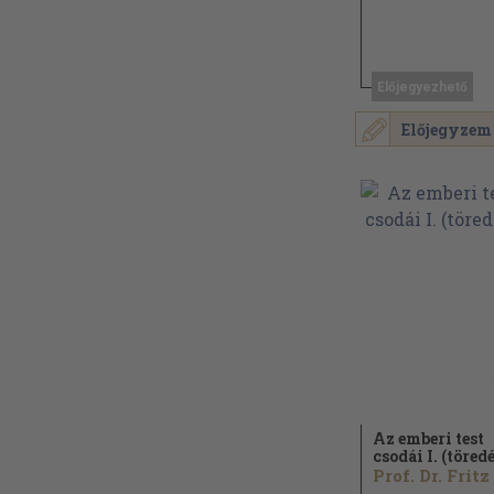
Előjegyezhető
Előjegyzem
Az emberi test
csodái I. (töred