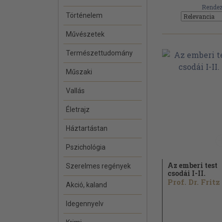
Rendez
Történelem
Művészetek
Természettudomány
Műszaki
Vallás
Életrajz
Háztartástan
Pszichológia
Az emberi test
Szerelmes regények
csodái I-II.
Akció, kaland
Idegennyelv