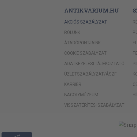
ANTIKVÁRIUM.HU
S
AKCIÓS SZABÁLYZAT
R
RÓLUNK
P
ÁTADÓPONTJAINK
E
COOKIE SZABÁLYZAT
F
ADATKEZELÉSI TÁJÉKOZTATÓ
P
ÜZLETSZABÁLYZAT/ÁSZF
K
KARRIER
C
BAGOLYMÚZEUM
H
VISSZATÉRÍTÉSI SZABÁLYZAT