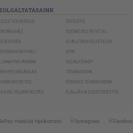
ZOLGÁLTATÁSAINK
ÉSZLETES KERESŐ
ÉRTESÍTŐ
ONTÁRUHÁZ
SZEMÉLYES ÁTVÉTEL
LŐJEGYZÉS
SZÁLLÍTÁSI FELTÉTELEK
IZESSEN KÖNYVVEL!
GYIK
ILLANATNYI ÁRAINK
OLDALTÉRKÉP
ÖNYVFELVÁSÁRLÁS
TÉMAKÖRI FA
SOMAGKÖVETÉS
ÉRDEKES TÉMAKÖREINK
ÍRLEVÉL FELIRATKOZÁS
ELÁLLÁS A SZERZŐDÉSTŐL