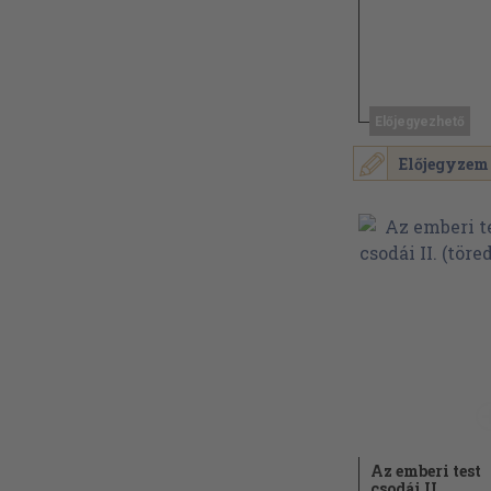
Előjegyezhető
Előjegyzem
Az emberi test
csodái II.