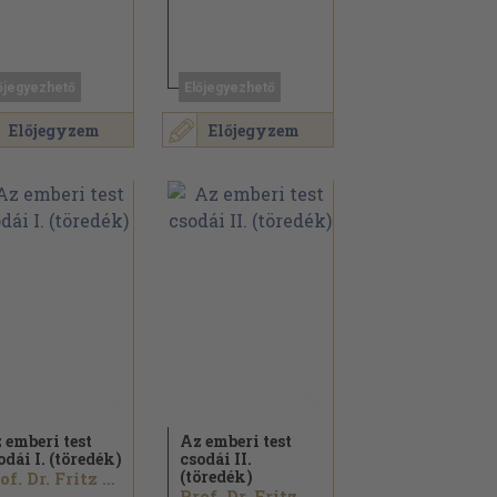
őjegyezhető
Előjegyezhető
Előjegyzem
Előjegyzem
 emberi test
Az emberi test
odái I. (töredék)
csodái II.
(töredék)
Prof. Dr. Fritz Kahn
Prof. Dr. Fritz Kahn