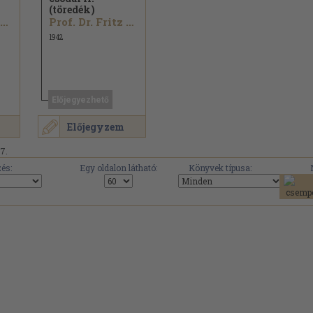
(töredék)
Prof. Dr. Fritz Kahn
Prof. Dr. Fritz Kahn
1942
Előjegyezhető
Előjegyzem
17.
és:
Egy oldalon látható:
Könyvek típusa: