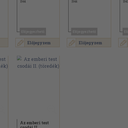
1944
1944
194
Előjegyezhető
Előjegyezhető
El
Előjegyzem
Előjegyzem
Az emberi test
csodái II.