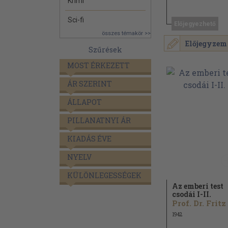
Krimi
Sci-fi
Előjegyezhető
összes témakör >>
Előjegyzem
Szűrések
MOST ÉRKEZETT
ÁR SZERINT
ÁLLAPOT
PILLANATNYI ÁR
KIADÁS ÉVE
NYELV
KÜLÖNLEGESSÉGEK
Az emberi test
csodái I-II.
1942