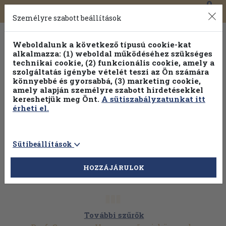
0
Toggle
Főmenü
Könyveink
navigation
Személyre szabott beállítások
Weboldalunk a következő típusú cookie-kat
alkalmazza: (1) weboldal működéséhez szükséges
technikai cookie, (2) funkcionális cookie, amely a
szolgáltatás igénybe vételét teszi az Ön számára
könnyebbé és gyorsabbá, (3) marketing cookie,
Válogasson több mint 1.000.000 kiadványunk közül
10-
amely alapján személyre szabott hirdetésekkel
100% kedvezménnyel!
kereshetjük meg Önt.
A sütiszabályzatunkat itt
érheti el.
Sütibeállítások
HOZZÁJÁRULOK
További szűrők