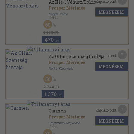
7
Kapható pont:
Az Ille-i Vénusz/Lokis
Prosper Mérimée
MEGNÉZEM
Magyar Helikon
,
1968
Varrott keménykötés
,
90
oldal
60
1.180 Ft
470
,-Ft
7
Kapható pont:
Az Oltári Szentség hintaja
Prosper Mérimée
MEGNÉZEM
Franklin Könyvkiadó
Fűzött kemény papírkötés
,
115
oldal
50
2.740 Ft
1.370
,-Ft
7
Kapható pont:
Carmen
Prosper Mérimée
MEGNÉZEM
Szépirodalmi Könyvkiadó
,
1959
Tűzött kötés
,
239
oldal
30
Olcsó könyvtár sorozat