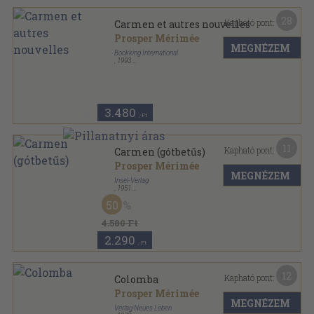
28
Kapható pont:
Carmen et autres nouvelles
Prosper Mérimée
MEGNÉZEM
Bookking International
,
1993
Ragasztott papírkötés
,
380
oldal
Classiques Francais sorozat
3.480
,-Ft
11
Kapható pont:
Carmen (gótbetűs)
Prosper Mérimée
MEGNÉZEM
Insel-Verlag
,
1951
Fűzött kemény papírkötés
,
78
oldal
50
Insel-Bücherei sorozat
4.580 Ft
2.290
,-Ft
12
Kapható pont:
Colomba
Prosper Mérimée
MEGNÉZEM
Verlag Neues Leben