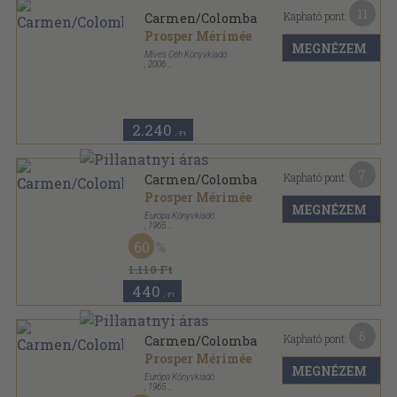
11
Kapható pont:
Carmen/Colomba
Prosper Mérimée
MEGNÉZEM
Míves Céh Könyvkiadó
,
2006
Ragasztott papírkötés
,
229
oldal
Míves Klasszikusok sorozat
2.240
,-Ft
7
Kapható pont:
Carmen/Colomba
Prosper Mérimée
MEGNÉZEM
Európa Könyvkiadó
,
1965
Varrott papírkötés
,
286
oldal
60
Kincses Könyvek sorozat
1.110 Ft
440
,-Ft
6
Kapható pont:
Carmen/Colomba
Prosper Mérimée
MEGNÉZEM
Európa Könyvkiadó
,
1965
Félvászon
,
286
oldal