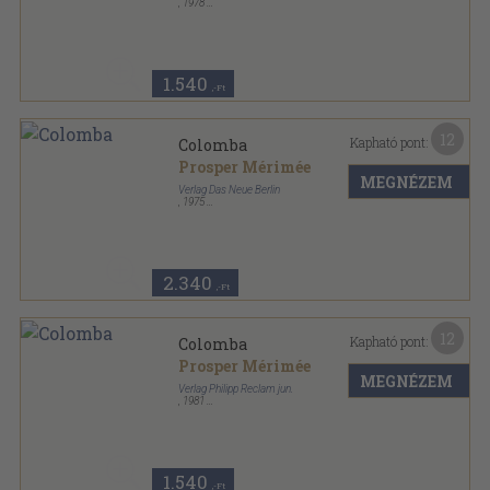
,
1978
Ragasztott papírkötés
,
173
oldal
Kompass Bücherei sorozat
1.540
,-Ft
12
Kapható pont:
Colomba
Prosper Mérimée
MEGNÉZEM
Verlag Das Neue Berlin
,
1975
Fűzött kemény papírkötés
,
207
oldal
2.340
,-Ft
12
Kapható pont:
Colomba
Prosper Mérimée
MEGNÉZEM
Verlag Philipp Reclam jun.
,
1981
Ragasztott papírkötés
,
154
oldal
Belletristik sorozat
1.540
,-Ft