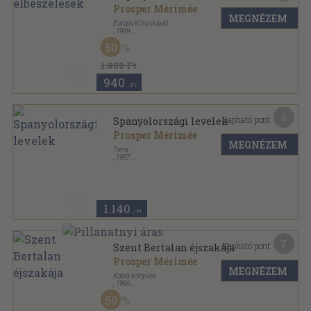
Prosper Mérimée
MEGNÉZEM
Európa Könyvkiadó
,
1989
Vászon
,
749
oldal
50
A világirodalom klasszikusai sorozat
1.880 Ft
940
,-Ft
6
Kapható pont:
Spanyolországi levelek
Prosper Mérimée
MEGNÉZEM
Terra
,
1957
Tűzött kötés
,
44
oldal
Kétnyelvű Kis Könyvtár sorozat
1.140
,-Ft
7
Kapható pont:
Szent Bertalan éjszakája
Prosper Mérimée
MEGNÉZEM
Kobra Könyvek
,
1995
Fűzött kemény papírkötés
,
215
oldal
50