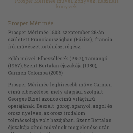
Prosper Mérimée művei, könyvek, használt
könyvek
Prosper Mérimée
Prosper Mérimée 1803. szeptember 28-án
született Franciaországban (Párizs), francia
író, művészettörténész, régész.
Főbb művei: Elbeszélések (1957), Tamangó
(1967), Szent Bertalan éjszakája (1980),
Carmen Colomba (2006)
Prosper Mérimée leghíresebb műve Carmen
című elbeszélése, mely alapjául szolgált
Georges Bizet azonos című világhírű
operájának. Beszélt görög, spanyol, angol és
orosz nyelven, az orosz irodalom
tolmácsolója volt hazájában. Szent Bertalan
éjszakája című művének megjelenése után