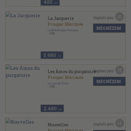
480
,-Ft
30
Kapható pont:
La Jacquerie
Prosper Mérimée
MEGNÉZEM
La Bibliothéque Francaise
,
1946
Könyvkötői kötés
,
293
oldal
5.980
,-Ft
12
Kapható pont:
Les Âmes du purgatoire
Prosper Mérimée
MEGNÉZEM
Le Livre de Poche
,
1998
Ragasztott papírkötés
,
93
oldal
Les Classiques d'aujourd'hui sorozat
2.480
,-Ft
14
Kapható pont:
Nouvelles
Prosper Mérimée