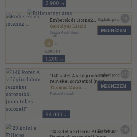
2.900
,-Ft
19
Kapható pont:
Emberek és istenek...
Gereblyés László
MEGNÉZEM
Tankönyvkiadó Vállalat
,
1966
Vászon
,
754
oldal
50
Iskolai könyvtár sorozat
2.500 Ft
1.250
,-Ft
470
Kapható pont:
"140 kötet A világirodalom
remekei sorozatból (nem
MEGNÉZEM
teljes sorozat)"
Thomas Mann
...
Európa Könyvkiadó
Vászon
,
57524
oldal
A világirodalom remekei sorozat
94.000
,-Ft
130
Kapható pont:
"20 kötet a Filléres Klasszikus
Regények sorozatból (nem