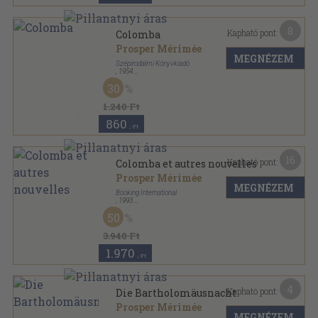
8
Kapható pont:
Colomba
Prosper Mérimée
MEGNÉZEM
Szépirodalmi Könyvkiadó
,
1954
Tűzött kötés
,
176
oldal
30
Olcsó könyvtár sorozat
1.240 Ft
860
,-Ft
16
Kapható pont:
Colomba et autres nouvelles
Prosper Mérimée
MEGNÉZEM
Booking International
,
1993
Ragasztott papírkötés
,
478
oldal
50
Classiques Francais sorozat
3.940 Ft
1.970
,-Ft
4
Kapható pont:
Die Bartholomäusnacht
Prosper Mérimée
MEGNÉZEM