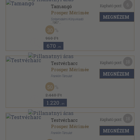
6
Kapható pont:
Tamangó
Prosper Mérimée
MEGNÉZEM
Szépirodalmi Könyvkiadó
,
1967
Varrott keménykötés
,
40
oldal
30
Képes Regénytár sorozat
960 Ft
670
,-Ft
18
Kapható pont:
Testvérharc
Prosper Mérimée
MEGNÉZEM
Franklin-Társulat
Aranyozott gerincű kiadói vászonkötés
,
242
oldal
50
Mindnyájunk könyvtára sorozat
2.440 Ft
1.220
,-Ft
18
Kapható pont:
Testvérharc
Prosper Mérimée
MEGNÉZEM
Franklin-Társulat
Aranyozott gerincű kiadói vászonkötés
,
242
oldal