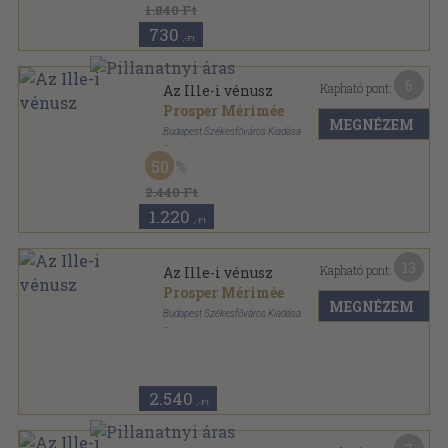
1.840 Ft
730
,-Ft
6
Kapható pont:
Az Ille-i vénusz
Prosper Mérimée
MEGNÉZEM
Budapest Székesfőváros Kiadása
Tűzött kötés
,
83
oldal
50
Uj Könyvtár sorozat
2.440 Ft
1.220
,-Ft
13
Kapható pont:
Az Ille-i vénusz
Prosper Mérimée
MEGNÉZEM
Budapest Székesfőváros Kiadása
Fűzött papírkötés
,
83
oldal
Uj Könyvtár sorozat
2.540
,-Ft