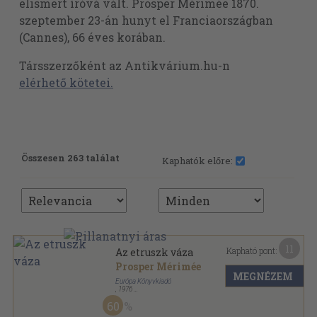
elismert íróvá vált. Prosper Mérimée 1870.
szeptember 23-án hunyt el Franciaországban
(Cannes), 66 éves korában.
Társszerzőként az Antikvárium.hu-n
elérhető kötetei.
Összesen 263 találat
Kaphatók előre:
11
Kapható pont:
Az etruszk váza
Prosper Mérimée
MEGNÉZEM
Európa Könyvkiadó
,
1976
Vászon
,
237
oldal
60
Janus-könyvek sorozat