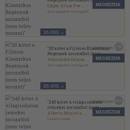
MEGNÉZEM
teljes sorozat)"
Edgar Allan Poe
...
Az Est Lapkiadó Rt.-Pesti Napló Rt.
Vászon
,
7543
oldal
Filléres Klasszikus Regények sorozat
26.000
,-Ft
130
Kapható pont:
"20 kötet a Filléres Klasszikus
Regények sorozatból (nem
MEGNÉZEM
teljes sorozat)"
Alexandre Dumas
...
Az Est Lapkiadó Rt.-Pesti Napló Rt.
Vászon
,
7232
oldal
Filléres Klasszikus Regények sorozat
26.000
,-Ft
810
Kapható pont:
"245 kötet A világirodalom
remekei sorozatból (nem
MEGNÉZEM
teljes sorozat)"
Alberto Moravia
...
Európa Könyvkiadó
Vászon
,
101390
oldal
A világirodalom remekei sorozat