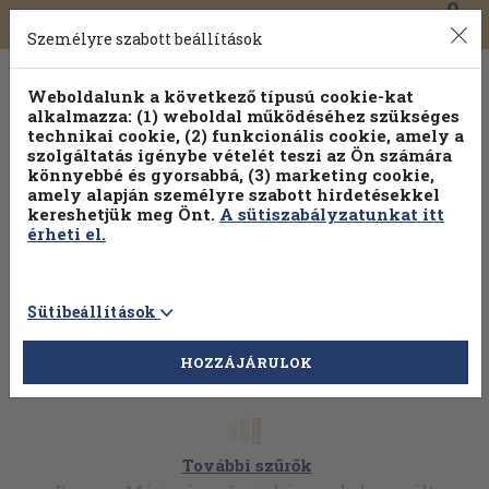
0
Toggle
Főmenü
Könyveink
navigation
Személyre szabott beállítások
Weboldalunk a következő típusú cookie-kat
alkalmazza: (1) weboldal működéséhez szükséges
technikai cookie, (2) funkcionális cookie, amely a
szolgáltatás igénybe vételét teszi az Ön számára
könnyebbé és gyorsabbá, (3) marketing cookie,
amely alapján személyre szabott hirdetésekkel
kereshetjük meg Önt.
A sütiszabályzatunkat itt
érheti el.
Sütibeállítások
HOZZÁJÁRULOK
További szűrők