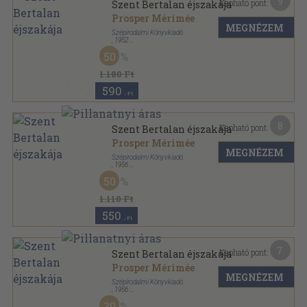
9
Kapható pont:
Szent Bertalan éjszakája
Prosper Mérimée
MEGNÉZEM
Szépirodalmi Könyvkiadó
,
1952
Félvászon
,
186
oldal
50
1.180 Ft
590
,-Ft
8
Kapható pont:
Szent Bertalan éjszakája
Prosper Mérimée
MEGNÉZEM
Szépirodalmi Könyvkiadó
,
1956
Fűzött papírkötés
,
269
oldal
50
Olcsó könyvtár sorozat
1.110 Ft
550
,-Ft
7
Kapható pont:
Szent Bertalan éjszakája
Prosper Mérimée
MEGNÉZEM
Szépirodalmi Könyvkiadó
,
1956
Könyvkötői kötés
,
269
oldal
30
Olcsó könyvtár sorozat