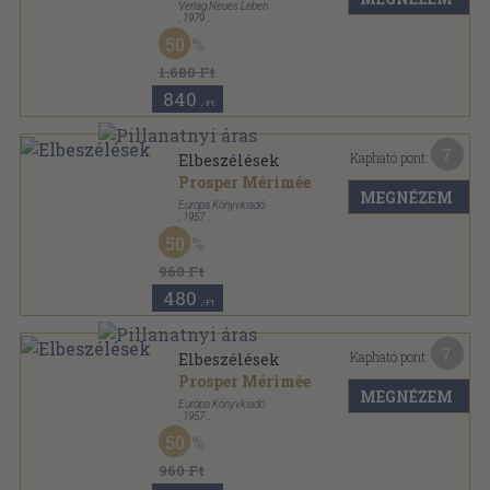
Verlag Neues Leben
,
1979
Ragasztott papírkötés
,
227
oldal
50
Kompass Bücherei sorozat
1.680 Ft
840
,-Ft
7
Kapható pont:
Elbeszélések
Prosper Mérimée
MEGNÉZEM
Európa Könyvkiadó
,
1957
Vászon
,
442
oldal
50
A világirodalom klasszikusai sorozat
960 Ft
480
,-Ft
7
Kapható pont:
Elbeszélések
Prosper Mérimée
MEGNÉZEM
Európa Könyvkiadó
,
1957
Félvászon
,
442
oldal
50
A világirodalom klasszikusai sorozat
960 Ft