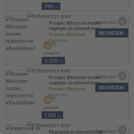
590
,-Ft
29
Kapható pont:
Prosper Mérimée összes
regényei és elbeszélései
MEGNÉZEM
Prosper Mérimée
Magyar Helikon
,
1967
30
Bőr
,
717
oldal
Helikon Klasszikusok sorozat
4.600 Ft
3.220
,-Ft
18
Kapható pont:
Prosper Mérimée összes
regényei és elbeszélései
MEGNÉZEM
Prosper Mérimée
Magyar Helikon
,
1967
50
Vászon
,
717
oldal
Helikon Klasszikusok sorozat
2.430 Ft
1.210
,-Ft
14
Kapható pont:
Regények és elbeszélések