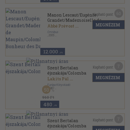
60
Kapható pont:
Manon Lescaut/Eugénie
Grandet/Mademoiselle de
MEGNÉZEM
Maupin/Colomba/Au Bonheur
Abbé Prévost
...
des Dames
Omnibus
,
2005
Vászon
,
1863
oldal
La Petite Bibliothéque sorozat
12.000
,-Ft
7
Kapható pont:
Szent Bertalan
éjszakája/Colomba
MEGNÉZEM
Lakits Pál
...
Európa Könyvkiadó
,
1961
50
Félvászon
,
337
oldal
A világirodalom klasszikusai sorozat
960 Ft
480
,-Ft
7
Kapható pont:
Szent Bertalan
éjszakája/Colomba