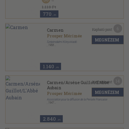
1.110 Ft
770
,-Ft
6
Kapható pont:
Carmen
Prosper Mérimée
MEGNÉZEM
Szépirodalmi Könyvkiadó
,
1968
Varrott keménykötés
,
117
oldal
Képes Regénytár sorozat
1.140
,-Ft
14
Kapható pont:
Carmen/Arséne Guillot/L'Abbé
Aubain
MEGNÉZEM
Prosper Mérimée
Association pour la diffusion de la Pensée Francaise
,
1947
Könyvkötői kötés
,
203
oldal
2.840
,-Ft