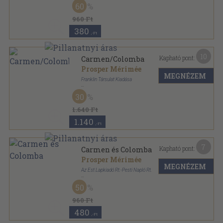
60
Kincses Könyvek sorozat
960 Ft
380
,-Ft
10
Kapható pont:
Carmen/Colomba
Prosper Mérimée
MEGNÉZEM
Franklin Társulat Kiadása
Aranyozott gerincű kiadói vászonkötés
,
205
oldal
30
Élő Könyvek-Külföldi Klasszikusok sorozat
1.640 Ft
1.140
,-Ft
7
Kapható pont:
Carmen és Colomba
Prosper Mérimée
MEGNÉZEM
Az Est Lapkiadó Rt.-Pesti Napló Rt.
Vászon
,
326
oldal
50
Filléres Klasszikus Regények sorozat
960 Ft
480
,-Ft