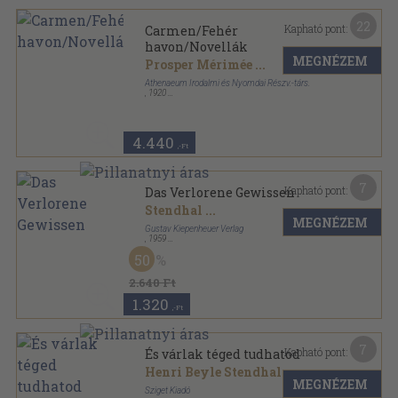
22
Kapható pont:
Carmen/Fehér
havon/Novellák
MEGNÉZEM
Prosper Mérimée
...
Athenaeum Irodalmi és Nyomdai Részv.-társ.
,
1920
Vászon
,
231
oldal
4.440
,-Ft
7
Kapható pont:
Das Verlorene Gewissen
Stendhal
...
MEGNÉZEM
Gustav Kiepenheuer Verlag
,
1959
Félvászon
,
359
oldal
50
2.640 Ft
1.320
,-Ft
7
Kapható pont:
És várlak téged tudhatod
Henri Beyle Stendhal
...
MEGNÉZEM
Sziget Kiadó