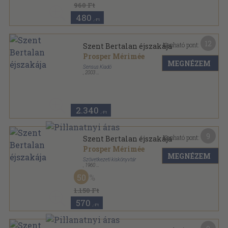
960 Ft
480
,-Ft
12
Kapható pont:
Szent Bertalan éjszakája
Prosper Mérimée
MEGNÉZEM
Sensus Kiadó
,
2003
Fűzött kemény papírkötés
,
263
oldal
A világirodalom mesterei sorozat
2.340
,-Ft
9
Kapható pont:
Szent Bertalan éjszakája
Prosper Mérimée
MEGNÉZEM
Szövetkezeti kiskönyvtár
,
1960
Fűzött papírkötés
,
269
oldal
50
Kincses Könyvek sorozat
1.150 Ft
570
,-Ft