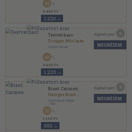
50
2.440 Ft
1.220
,-Ft
6
Kapható pont:
Testvérharc
Prosper Mérimée
MEGNÉZEM
Franklin-Társulat
Félvászon
,
242
oldal
50
2.440 Ft
1.220
,-Ft
9
Kapható pont:
Bizet: Carmen
Georges Bizet
...
MEGNÉZEM
Zeneműkiadó Vállalat
,
1953
Tűzött kötés
,
7
oldal
50
Opera füzetek sorozat
1.160 Ft
580
,-Ft