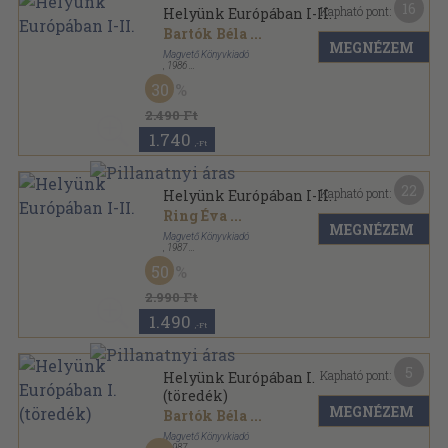
16
Kapható pont:
Helyünk Európában I-II.
Bartók Béla
...
MEGNÉZEM
Magvető Könyvkiadó
,
1986
Vászon
,
1364
oldal
30
2.490 Ft
1.740
,-Ft
22
Kapható pont:
Helyünk Európában I-II.
Ring Éva
...
MEGNÉZEM
Magvető Könyvkiadó
,
1987
Vászon
,
1364
oldal
50
2.990 Ft
1.490
,-Ft
5
Kapható pont:
Helyünk Európában I.
(töredék)
MEGNÉZEM
Bartók Béla
...
Magvető Könyvkiadó
,
1987