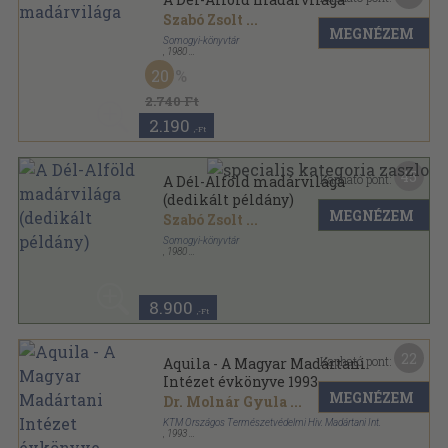
Szabó Zsolt
...
MEGNÉZEM
Somogyi-könyvtár
,
1980
Ragasztott papírkötés
,
258
oldal
20
Szeged múltjából sorozat
2.740 Ft
2.190
,-Ft
45
Kapható pont:
A Dél-Alföld madárvilága
(dedikált példány)
MEGNÉZEM
Szabó Zsolt
...
Somogyi-könyvtár
,
1980
Ragasztott papírkötés
,
258
oldal
Szeged múltjából sorozat
8.900
,-Ft
22
Kapható pont:
Aquila - A Magyar Madártani
Intézet évkönyve 1993
MEGNÉZEM
Dr. Molnár Gyula
...
KTM Országos Természetvédelmi Hiv. Madártani Int.
,
1993
Ragasztott papírkötés
,
312
oldal