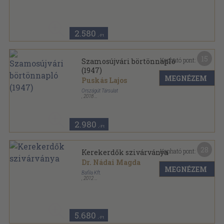
2.580
,-Ft
15
Kapható pont:
Szamosújvári börtönnapló
(1947)
MEGNÉZEM
Puskás Lajos
Országút Társulat
,
2018
Fűzött keménykötés
,
159
oldal
Országút Könyvek sorozat
2.980
,-Ft
28
Kapható pont:
Kerekerdők szivárványa
Dr. Nádai Magda
MEGNÉZEM
Bafila Kft.
,
2012
Ragasztott papírkötés
,
144
oldal
5.680
,-Ft