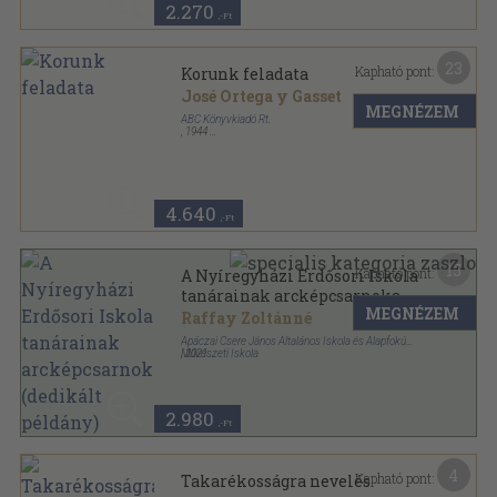
2.270
,-Ft
23
Kapható pont:
Korunk feladata
José Ortega y Gasset
MEGNÉZEM
ABC Könyvkiadó Rt.
,
1944
Könyvkötői papírkötés
,
209
oldal
4.640
,-Ft
15
Kapható pont:
A Nyíregyházi Erdősori Iskola
tanárainak arcképcsarnoka
MEGNÉZEM
(dedikált példány)
Raffay Zoltánné
Apáczai Csere János Általános Iskola és Alapfokú
Művészeti Iskola
,
2021
Ragasztott papírkötés
,
191
oldal
2.980
,-Ft
4
Kapható pont:
Takarékosságra nevelés