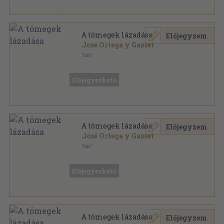
A tömegek lázadása
Előjegyzem
José Ortega y Gasset
"Írás"
Könyvkötői vászonkötés
,
169
oldal
Előjegyezhető
A tömegek lázadása
Előjegyzem
José Ortega y Gasset
"Irás"
Könyvkötői kötés
,
169
oldal
Előjegyezhető
A tömegek lázadása
Előjegyzem