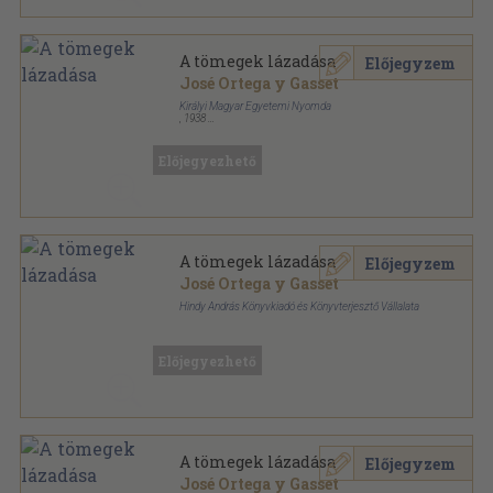
A tömegek lázadása
Előjegyzem
José Ortega y Gasset
Királyi Magyar Egyetemi Nyomda
,
1938
Vászon
,
221
oldal
Előjegyezhető
A tömegek lázadása
Előjegyzem
José Ortega y Gasset
Hindy András Könyvkiadó és Könyvterjesztő Vállalata
Félvászon
,
169
oldal
"Írás" sorozat
Előjegyezhető
A tömegek lázadása
Előjegyzem
José Ortega y Gasset