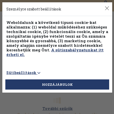
0
Toggle
Főmenü
Könyveink
navigation
Személyre szabott beállítások
Weboldalunk a következő típusú cookie-kat
alkalmazza: (1) weboldal működéséhez szükséges
technikai cookie, (2) funkcionális cookie, amely a
szolgáltatás igénybe vételét teszi az Ön számára
könnyebbé és gyorsabbá, (3) marketing cookie,
amely alapján személyre szabott hirdetésekkel
kereshetjük meg Önt.
A sütiszabályzatunkat itt
érheti el.
Sütibeállítások
HOZZÁJÁRULOK
További szűrők