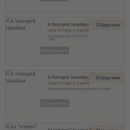
A tömegek lázadása
Előjegyzem
José Ortega y Gasset
Királyi Magyar Egyetemi Nyomda
,
1938
Könyvkötői vászonkötés
,
221
oldal
Előjegyezhető
A tömegek lázadása
Előjegyzem
José Ortega y Gasset
Hindy András Könyvkiadó és Könyvterjesztő Vállalata
Félvászon
,
256
oldal
"Írás" sorozat
Előjegyezhető
Az "emberi" kiesése a