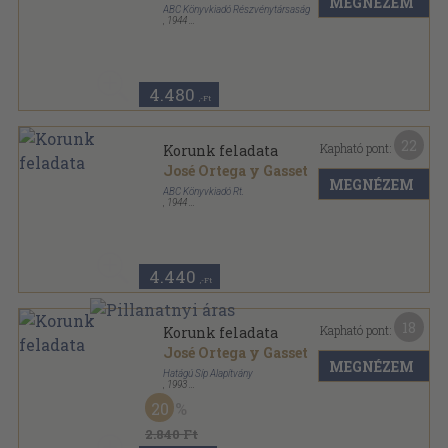
MEGNÉZEM
ABC Könyvkiadó Részvénytársaság
,
1944
Félvászon
,
209
oldal
4.480
,-Ft
22
Kapható pont:
Korunk feladata
José Ortega y Gasset
MEGNÉZEM
ABC Könyvkiadó Rt.
,
1944
Varrott papírkötés
,
209
oldal
4.440
,-Ft
18
Kapható pont:
Korunk feladata
José Ortega y Gasset
MEGNÉZEM
Hatágú Síp Alapítvány
,
1993
Ragasztott papírkötés
,
97
oldal
20
Antikvár-Tár sorozat
2.840 Ft