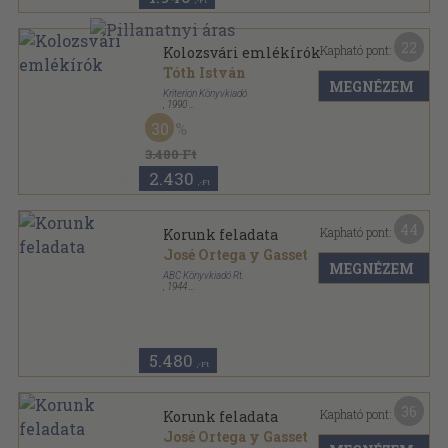
,-Ft
22
Kapható pont:
Kolozsvári emlékírók
Tóth István
MEGNÉZEM
Kriterion Könyvkiadó
,
1990
Vászon
,
417
oldal
30
3.480 Ft
2.430
,-Ft
44
Kapható pont:
Korunk feladata
José Ortega y Gasset
MEGNÉZEM
ABC Könyvkiadó Rt.
,
1944
Félvászon
,
209
oldal
5.480
,-Ft
36
Kapható pont:
Korunk feladata
José Ortega y Gasset