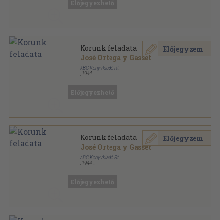
Előjegyezhető
Korunk feladata
Előjegyzem
José Ortega y Gasset
ABC Könyvkiadó Rt.
,
1944
Könyvkötői vászonkötés
,
209
oldal
Előjegyezhető
Korunk feladata
Előjegyzem
José Ortega y Gasset
ABC Könyvkiadó Rt.
,
1944
Félvászon
,
209
oldal
Előjegyezhető