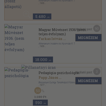
Athenaeum Irodalmi és Nyomdai R. T.
,
1936
Félvászon
,
335
oldal
Magyar Művészet sorozat
5.480
,-Ft
90
Kapható pont:
Magyar Művészet 1936. (nem
teljes évfolyam)
MEGNÉZEM
Farkas István
...
Athenaeum Irodalmi és Nyomdai R. T.
,
1936
Félvászon
,
319
oldal
Magyar Művészet sorozat
18.000
,-Ft
3
Kapható pont:
Pedagógia-pszichológia
Papp János
...
MEGNÉZEM
Bessenyei György Tanárképző Főiskola
,
1977
Ragasztott papírkötés
,
155
oldal
50
Acta academiae paedagogicae Nyíregyháziensis
sorozat
1.180 Ft
590
,-Ft