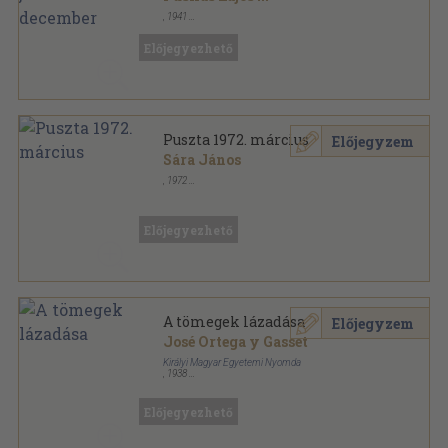
,
1941
Tűzött kötés
,
132
oldal
Vezetők Lapja sorozat
Előjegyezhető
Puszta 1972. március
Előjegyzem
Sára János
,
1972
Tűzött kötés
,
10
oldal
Puszta sorozat
Előjegyezhető
A tömegek lázadása
Előjegyzem
José Ortega y Gasset
Királyi Magyar Egyetemi Nyomda
,
1938
Vászon
,
221
oldal
Előjegyezhető