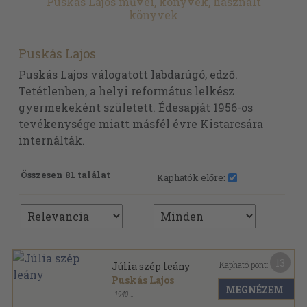
Puskás Lajos művei, könyvek, használt
könyvek
Puskás Lajos
Puskás Lajos válogatott labdarúgó, edző.
Tetétlenben, a helyi református lelkész
gyermekeként született. Édesapját 1956-os
tevékenysége miatt másfél évre Kistarcsára
internálták.
Összesen 81 találat
Kaphatók előre:
13
Kapható pont:
Júlia szép leány
Puskás Lajos
MEGNÉZEM
,
1940
Varrott papírkötés
,
55
oldal