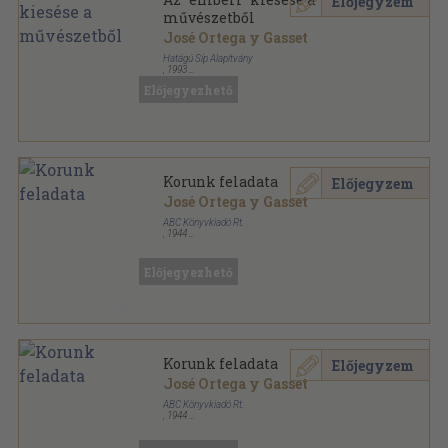
Előjegyzem
művészetből
José Ortega y Gasset
Hatágú Síp Alapítvány
,
1993
Ragasztott papírkötés
,
57
oldal
Előjegyezhető
Reprint ex Hungaria sorozat
Korunk feladata
Előjegyzem
José Ortega y Gasset
ABC Könyvkiadó Rt.
,
1944
Könyvkötői kötés
,
209
oldal
Előjegyezhető
Korunk feladata
Előjegyzem
José Ortega y Gasset
ABC Könyvkiadó Rt.
,
1944
Varrott papírkötés
,
209
oldal