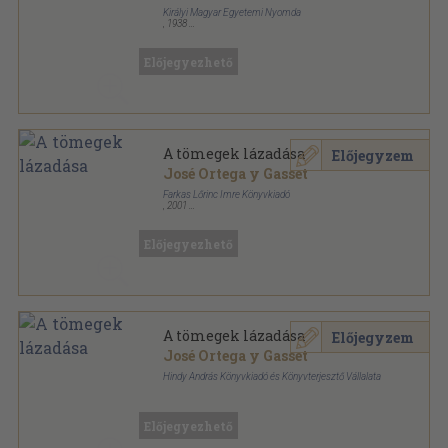
Királyi Magyar Egyetemi Nyomda
,
1938
Könyvkötői kötés
,
221
oldal
Előjegyezhető
A tömegek lázadása
Előjegyzem
José Ortega y Gasset
Farkas Lőrinc Imre Könyvkiadó
,
2001
Ragasztott papírkötés
,
171
oldal
Előjegyezhető
A tömegek lázadása
Előjegyzem
José Ortega y Gasset
Hindy András Könyvkiadó és Könyvterjesztő Vállalata
Félvászon
,
256
oldal
"Írás" sorozat
Előjegyezhető