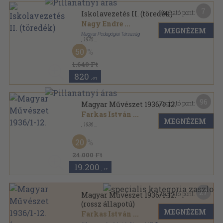
7
Kapható pont:
Iskolavezetés II. (töredék)
Nagy Endre
...
MEGNÉZEM
Magyar Pedagógiai Társaság
,
1970
Vászon
,
300
oldal
50
1.640 Ft
820
,-Ft
96
Kapható pont:
Magyar Művészet 1936/1-12.
Farkas István
...
MEGNÉZEM
,
1936
Félvászon
,
391
oldal
Magyar Művészet sorozat
20
24.000 Ft
19.200
,-Ft
27
Kapható pont:
Magyar Művészet 1936/1-12.
(rossz állapotú)
MEGNÉZEM
Farkas István
...