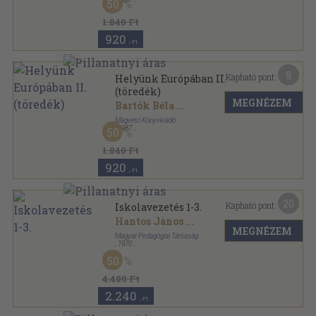
50
Vászon
,
671
oldal
1.840 Ft
920
,-Ft
8
Kapható pont:
Helyünk Európában II.
(töredék)
MEGNÉZEM
Bartók Béla
...
Magvető Könyvkiadó
,
1987
50
Vászon
,
693
oldal
1.840 Ft
920
,-Ft
20
Kapható pont:
Iskolavezetés 1-3.
Hantos János
...
MEGNÉZEM
Magyar Pedagógiai Társaság
,
1970
Vászon
,
728
oldal
50
4.480 Ft
2.240
,-Ft