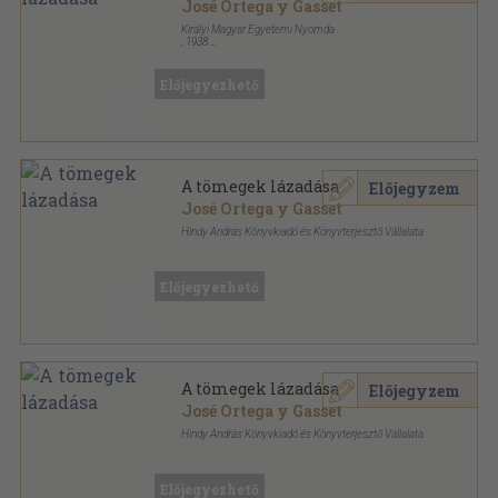
José Ortega y Gasset
Királyi Magyar Egyetemi Nyomda
,
1938
Varrott papírkötés
,
221
oldal
Előjegyezhető
A tömegek lázadása
Előjegyzem
José Ortega y Gasset
Hindy András Könyvkiadó és Könyvterjesztő Vállalata
Félvászon
,
256
oldal
"Írás" sorozat
Előjegyezhető
A tömegek lázadása
Előjegyzem
José Ortega y Gasset
Hindy András Könyvkiadó és Könyvterjesztő Vállalata
Félvászon
,
256
oldal
"Írás" sorozat
Előjegyezhető