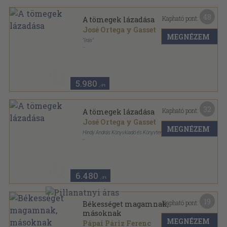
48
Kapható pont:
A tömegek lázadása
José Ortega y Gasset
MEGNÉZEM
"Írás"
Könyvkötői kötés
,
169
oldal
5.980
,-Ft
32
Kapható pont:
A tömegek lázadása
José Ortega y Gasset
MEGNÉZEM
Hindy András Könyvkiadó és Könyvterjesztő Vállalata
Félvászon
,
256
oldal
"Írás" sorozat
6.480
,-Ft
19
Kapható pont:
Békességet magamnak,
másoknak
MEGNÉZEM
Pápai Páriz Ferenc