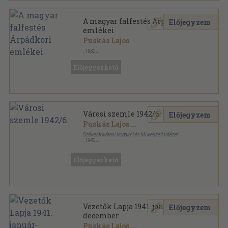
A magyar falfestés Árpádkori
Előjegyzem
emlékei
Puskás Lajos
,
1932
Tűzött kötés
,
39
oldal
Előjegyezhető
Városi szemle 1942/6.
Előjegyzem
Puskás Lajos
...
Székesfővárosi Irodalmi és Művészeti Intézet
,
1942
Fűzött papírkötés
,
158
oldal
Városi szemle sorozat
Előjegyezhető
Vezetők Lapja 1941. január-
Előjegyzem
december
Puskás Lajos
...