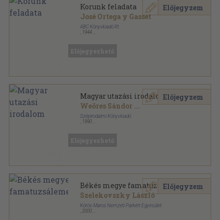
Korunk feladata
Előjegyzem
José Ortega y Gasset
ABC Könyvkiadó Rt.
,
1944
Könyvkötői kötés
,
209
oldal
Előjegyezhető
Magyar utazási irodalom
Előjegyzem
Weöres Sándor
...
Szépirodalmi Könyvkiadó
,
1990
Vászon
,
1013
oldal
Magyar remekírók sorozat
Előjegyezhető
Békés megye famatuzsálemei
Előjegyzem
Szelekovszky László
Körös-Maros Nemzeti Parkért Egyesület
,
2000
Ragasztott papírkötés
,
64
oldal