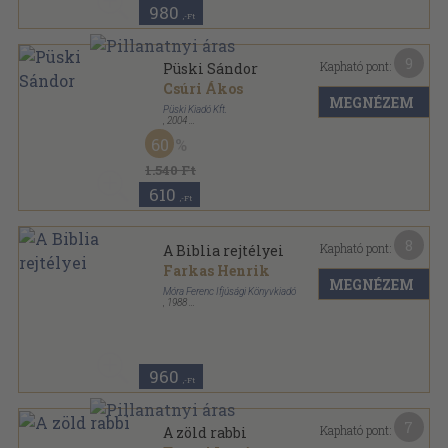
980
,-Ft
9
Kapható pont:
Püski Sándor
Csúri Ákos
MEGNÉZEM
Püski Kiadó Kft.
,
2004
Ragasztott papírkötés
,
57
oldal
60
Paraván sorozat
1.540 Ft
610
,-Ft
8
Kapható pont:
A Biblia rejtélyei
Farkas Henrik
MEGNÉZEM
Móra Ferenc Ifjúsági Könyvkiadó
,
1988
Ragasztott kemény papírkötés
,
191
oldal
960
,-Ft
7
Kapható pont:
A zöld rabbi