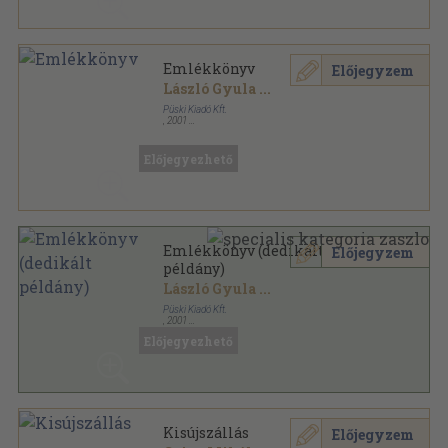
Emlékkönyv
Előjegyzem
László Gyula
...
Püski Kiadó Kft.
,
2001
Vászon
,
384
oldal
Előjegyezhető
Emlékkönyv (dedikált
Előjegyzem
példány)
László Gyula
...
Püski Kiadó Kft.
,
2001
Vászon
,
384
oldal
Előjegyezhető
Kisújszállás
Előjegyzem