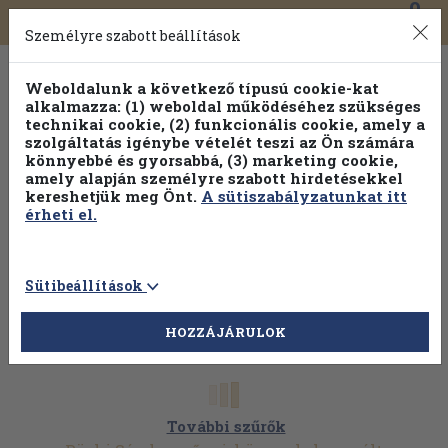
0
Toggle
Főmenü
Könyveink
navigation
Személyre szabott beállítások
Weboldalunk a következő típusú cookie-kat
alkalmazza: (1) weboldal működéséhez szükséges
technikai cookie, (2) funkcionális cookie, amely a
szolgáltatás igénybe vételét teszi az Ön számára
könnyebbé és gyorsabbá, (3) marketing cookie,
amely alapján személyre szabott hirdetésekkel
kereshetjük meg Önt.
A sütiszabályzatunkat itt
érheti el.
Sütibeállítások
HOZZÁJÁRULOK
További szűrők