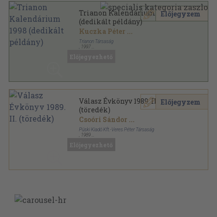
Trianon Kalendárium 1998
Előjegyzem
(dedikált példány)
Kuczka Péter
...
Trianon Társaság
,
1997
Ragasztott papírkötés
,
208
oldal
Előjegyezhető
Trianon Kalendárium sorozat
Válasz Évkönyv 1989. II.
Előjegyzem
(töredék)
Csoóri Sándor
...
Püski Kiadó Kft.-Veres Péter Társaság
,
1989
Ragasztott papírkötés
,
251
oldal
Előjegyezhető
Válasz Évkönyv sorozat