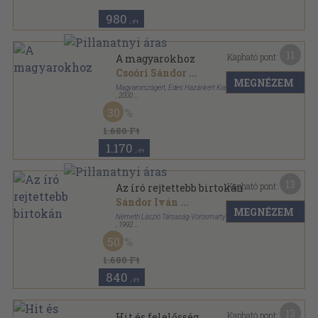
980
,-Ft
11
Kapható pont:
A magyarokhoz
Csoóri Sándor
...
MEGNÉZEM
Magyarországért, Édes Hazánkért Kiadó
,
2000
Ragasztott papírkötés
,
400
oldal
30
1.680 Ft
1.170
,-Ft
13
Kapható pont:
Az író rejtettebb birtokán
Sándor Iván
...
MEGNÉZEM
Németh László Társaság-Vörösmarty Társaság
,
1992
Ragasztott papírkötés
,
227
oldal
50
1.680 Ft
840
,-Ft
13
Kapható pont:
Hit és felelősség