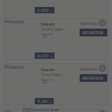
Mozgó Világ sorozat
3.480
,-Ft
23
Kapható pont:
Szárszó
Jócsik Lajos
...
MEGNÉZEM
Magyar Élet
,
1943
Félvászon
,
232
oldal
4.600
,-Ft
21
Kapható pont:
Szárszó
Veres Péter
...
MEGNÉZEM
Magyar Élet
,
1943
Könyvkötői vászonkötés
,
232
oldal
4.100
,-Ft