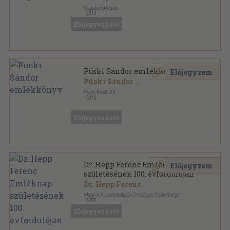
Vagabund Kiadó
,
2014
Ragasztott papírkötés
,
206
oldal
Előjegyezhető
Püski Sándor emlékkönyv
Előjegyzem
Püski Sándor
...
Püski Kiadó Kft.
,
2013
Fűzött kemény papírkötés
,
231
oldal
Előjegyezhető
Dr. Hepp Ferenc Emléknap
Előjegyzem
születésének 100. évfordulóján
Dr. Hepp Ferenc
Magyar Kosárlabdázók Országos Szövetsége
,
2009
Tűzött kötés
,
15
oldal
Előjegyezhető