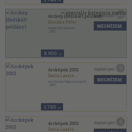
,-Ft
45
Kapható pont:
Arckép (dedikált példány)
Kuczka Péter
MEGNÉZEM
Kárpáti Ház Alapítvány
,
2003
Ragasztott papírkötés
,
477
oldal
Magyar Ház Könyvek sorozat
8.900
,-Ft
9
Kapható pont:
Arcképek 2002
Dalia László
...
MEGNÉZEM
Axel Springer Magyarország Kft.
,
2003
Fűzött kemény papírkötés
,
184
oldal
1.780
,-Ft
9
Kapható pont:
Arcképek 2002
Dalia László
...