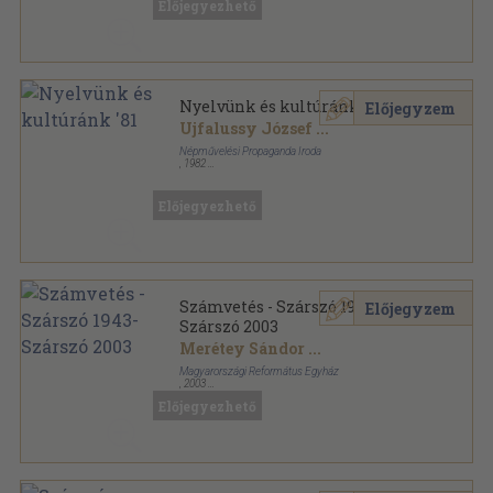
Előjegyezhető
Nyelvünk és kultúránk '81
Előjegyzem
Ujfalussy József
...
Népművelési Propaganda Iroda
,
1982
Ragasztott papírkötés
,
334
oldal
Előjegyezhető
Számvetés - Szárszó 1943-
Előjegyzem
Szárszó 2003
Merétey Sándor
...
Magyarországi Református Egyház
,
2003
Ragasztott papírkötés
,
173
oldal
Előjegyezhető
Szárszói füzetek sorozat