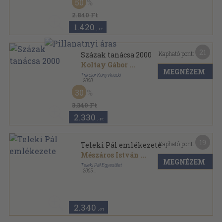
50
Százak Tanácsa sorozat
2.840 Ft
1.420
,-Ft
21
Kapható pont:
Százak tanácsa 2000
Koltay Gábor
...
MEGNÉZEM
Trikolor Könyvkiadó
,
2000
Ragasztott papírkötés
,
468
oldal
30
Százak Tanácsa sorozat
3.340 Ft
2.330
,-Ft
19
Kapható pont:
Teleki Pál emlékezete
Mészáros István
...
MEGNÉZEM
Teleki Pál Egyesület
,
2005
Ragasztott papírkötés
,
144
oldal
2.340
,-Ft