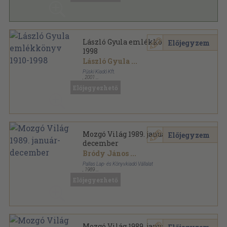
László Gyula emlékkönyv 1910-
Előjegyzem
1998
László Gyula
...
Püski Kiadó Kft.
,
2001
Vászon
,
384
oldal
Előjegyezhető
Mozgó Világ 1989. január-
Előjegyzem
december
Bródy János
...
Pallas Lap- és Könyvkiadó Vállalat
,
1989
Ragasztott papírkötés
,
1536
oldal
Előjegyezhető
Mozgó Világ sorozat
Mozgó Világ 1989. január-