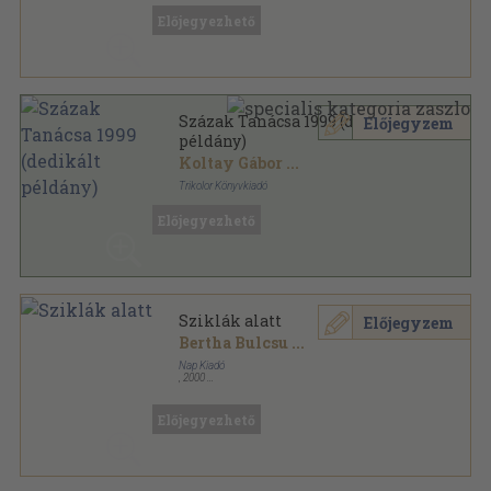
Előjegyezhető
Százak Tanácsa 1999 (dedikált
Előjegyzem
példány)
Koltay Gábor
...
Trikolor Könyvkiadó
Ragasztott papírkötés
,
427
oldal
Előjegyezhető
Százak Tanácsa sorozat
Sziklák alatt
Előjegyzem
Bertha Bulcsu
...
Nap Kiadó
,
2000
Fűzött kemény papírkötés
,
283
oldal
Emlékezet sorozat
Előjegyezhető