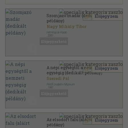
Szomjazó madár (dedikált
Előjegyzem
példány)
Nagy Mihály Tibor
Hét Krajcár Kiadó
,
2001
Ragasztott papírkötés
,
72
oldal
Előjegyezhető
A népi egységtől a nemzeti
Előjegyzem
egységig (dedikált példány)
Szeredi Pál
Petőfi Irodalmi Múzeum
,
1991
Tűzött kötés
,
52
oldal
Előjegyezhető
Az elsodort falu (aláírt
Előjegyzem
példány)