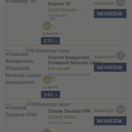
13
Kapható pont:
Szárszó '93
Csoóri Sándor
...
MEGNÉZEM
Püski Kiadó Kft.
,
1993
Ragasztott papírkötés
,
700
oldal
50
1.740 Ft
870
,-Ft
5
Kapható pont:
Szárszó Budapesten:
Előadások Németh László
MEGNÉZEM
életművéről
Pál József
...
Püski Kiadó Kft.-Szárszó Baráti Kör
,
2000
20
Ragasztott papírkötés
,
120
oldal
1.180 Ft
940
,-Ft
21
Kapható pont:
Százak Tanácsa 1999
Koltay Gábor
...
MEGNÉZEM
Trikolor Könyvkiadó
Ragasztott papírkötés
,
427
oldal