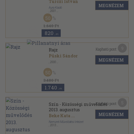
Turczi István
MEGNÉZEM
Aura Kiadó
,
2001
Fűzött kemény papírkötés
,
39
oldal
50
1.640 Ft
820
,-Ft
9
Kapható pont:
Rajz
Püski Sándor
MEGNÉZEM
,
2000
Tűzött kötés
,
30
oldal
50
3.480 Ft
1.740
,-Ft
5
Kapható pont:
Szín - Közösségi művelődés
2013. augusztus
MEGNÉZEM
Beke Kata
...
Nemzeti Művelődési Intézet
,
2013
Ragasztott papírkötés
,
88
oldal
Szín - Közösségi művelődés sorozat