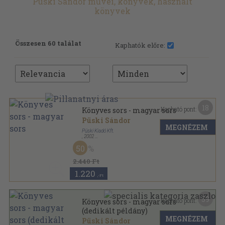
Püski Sándor művei, könyvek, használt
könyvek
Összesen 60 találat
Kaphatók előre:
18
Kapható pont:
Könyves sors - magyar sors
Püski Sándor
MEGNÉZEM
Püski Kiadó Kft.
,
2002
Vászon
,
609
oldal
50
2.440 Ft
1.220
,-Ft
59
Kapható pont:
Könyves sors - magyar sors
(dedikált példány)
MEGNÉZEM
Püski Sándor