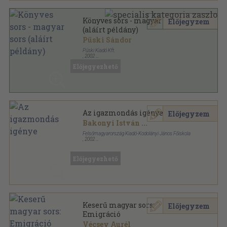
Könyves sors - magyar sors
Előjegyzem
(aláírt példány)
Püski Sándor
Püski Kiadó Kft.
,
2002
Vászon
,
609
oldal
Előjegyezhető
Az igazmondás igénye
Előjegyzem
Bakonyi István
...
Felsőmagyarország Kiadó-Kodolányi János Főiskola
,
2002
Ragasztott papírkötés
,
185
oldal
Előjegyezhető
Keserű magyar sors:
Előjegyzem
Emigráció
Vécsey Aurél