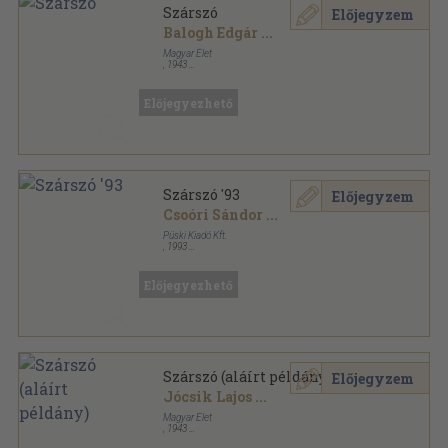
Szárszó
Előjegyzem
Balogh Edgár
...
Magyar Élet
,
1943
Ragasztott papírkötés
,
232
oldal
Előjegyezhető
Szárszó '93
Előjegyzem
Csoóri Sándor
...
Püski Kiadó Kft.
,
1993
Ragasztott papírkötés
,
703
oldal
Előjegyezhető
Szárszó (aláírt példány)
Előjegyzem
Jócsik Lajos
...
Magyar Élet
,
1943
Könyvkötői vászonkötés
,
232
oldal