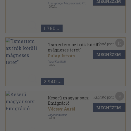
MEGNÉZEM
Axel Springer Magyarország Kft.
,
2002
Fűzött kemény papírkötés
,
184
oldal
1.780
,-Ft
15
Kapható pont:
"Ismertem az írók körüli
mágneses teret"
MEGNÉZEM
Gulay István
...
Püski Kiadó Kft.
,
2015
Ragasztott papírkötés
,
246
oldal
2.940
,-Ft
9
Kapható pont:
Keserű magyar sors:
Emigráció
MEGNÉZEM
Vécsey Aurél
Vagabund Kiadó
,
2009
Ragasztott papírkötés
,
206
oldal