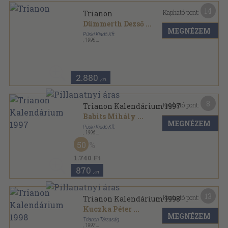
14
Kapható pont:
Trianon
Dümmerth Dezső
...
MEGNÉZEM
Püski Kiadó Kft.
,
1996
Ragasztott papírkötés
,
151
oldal
2.880
,-Ft
8
Kapható pont:
Trianon Kalendárium 1997
Babits Mihály
...
MEGNÉZEM
Püski Kiadó Kft.
,
1996
Ragasztott papírkötés
,
175
oldal
50
Trianon Kalendárium sorozat
1.740 Ft
870
,-Ft
13
Kapható pont:
Trianon Kalendárium 1998
Kuczka Péter
...
MEGNÉZEM
Trianon Társaság
,
1997