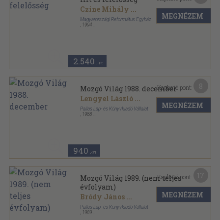
Czine Mihály
...
MEGNÉZEM
Magyarországi Református Egyház
,
1994
Tűzött kötés
,
200
oldal
Szárszói füzetek sorozat
2.540
,-Ft
8
Kapható pont:
Mozgó Világ 1988. december
Lengyel László
...
MEGNÉZEM
Pallas Lap- és Könyvkiadó Vállalat
,
1988
Ragasztott papírkötés
,
128
oldal
Mozgó Világ sorozat
940
,-Ft
17
Kapható pont:
Mozgó Világ 1989. (nem teljes
évfolyam)
MEGNÉZEM
Bródy János
...
Pallas Lap- és Könyvkiadó Vállalat
,
1989
Ragasztott papírkötés
,
1408
oldal