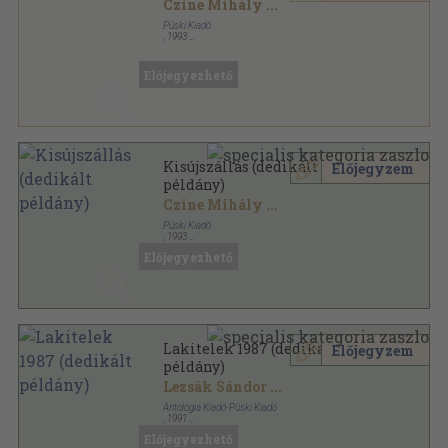
Czine Mihály
...
Püski Kiadó
,
1993
Ragasztott papírkötés
,
235
oldal
Előjegyezhető
Kisújszállás (dedikált
Előjegyzem
példány)
Czine Mihály
...
Püski Kiadó
,
1993
Ragasztott papírkötés
,
235
oldal
Előjegyezhető
Lakitelek 1987 (dedikált
Előjegyzem
példány)
Lezsák Sándor
...
Antológia Kiadó-Püski Kiadó
,
1991
Vászon
,
228
oldal
Előjegyezhető