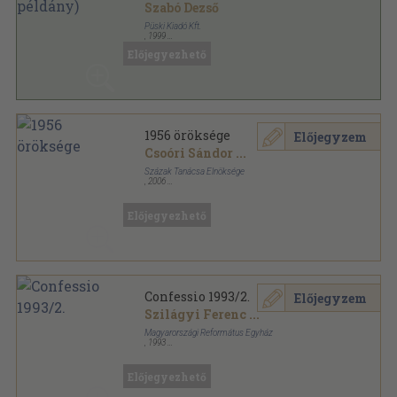
Szabó Dezső
Püski Kiadó Kft.
,
1999
Vászon
,
419
oldal
Előjegyezhető
1956 öröksége
Előjegyzem
Csoóri Sándor
...
Százak Tanácsa Elnöksége
,
2006
Ragasztott papírkötés
,
295
oldal
Előjegyezhető
Confessio 1993/2.
Előjegyzem
Szilágyi Ferenc
...
Magyarországi Református Egyház
,
1993
Tűzött kötés
,
128
oldal
Confessio sorozat
Előjegyezhető