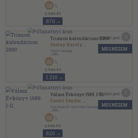
Ragasztott papírkötés
,
208
oldal
50
Trianon Kalendárium sorozat
1.740 Ft
870
,-Ft
11
Kapható pont:
Trianon kalendárium 2000
Szalay Károly
...
MEGNÉZEM
Trianon Társaság
,
1999
Ragasztott papírkötés
,
224
oldal
30
Trianon Kalendárium sorozat
1.740 Ft
1.210
,-Ft
7
Kapható pont:
Válasz Évkönyv 1989. I-II.
Csoóri Sándor
...
MEGNÉZEM
Püski Kiadó Kft.-Veres Péter Társaság
,
1989
Ragasztott papírkötés
,
531
oldal
50
Válasz Évkönyv sorozat
1.640 Ft
820
,-Ft