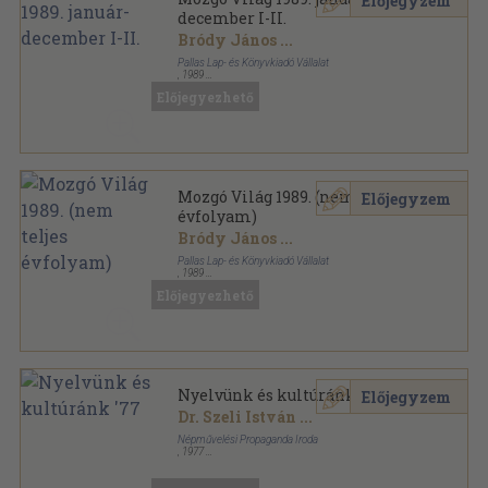
Előjegyzem
december I-II.
Bródy János
...
Pallas Lap- és Könyvkiadó Vállalat
,
1989
Könyvkötői kötés
,
1536
oldal
Előjegyezhető
Mozgó Világ sorozat
Mozgó Világ 1989. (nem teljes
Előjegyzem
évfolyam)
Bródy János
...
Pallas Lap- és Könyvkiadó Vállalat
,
1989
Ragasztott papírkötés
,
1408
oldal
Előjegyezhető
Mozgó Világ sorozat
Nyelvünk és kultúránk '77
Előjegyzem
Dr. Szeli István
...
Népművelési Propaganda Iroda
,
1977
Ragasztott papírkötés
,
293
oldal