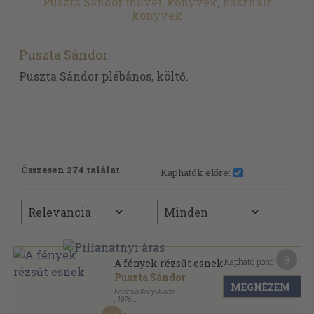
Puszta Sándor művei, könyvek, használt
könyvek
Puszta Sándor
Puszta Sándor plébános, költő.
Összesen 274 találat
Kaphatók előre:
9
Kapható pont:
A fények rézsűt esnek
Puszta Sándor
MEGNÉZEM
Ecclesia Könyvkiadó
,
1976
Vászon
,
504
oldal