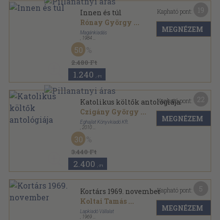
19
Kapható pont:
Innen és túl
Rónay György
...
MEGNÉZEM
Magánkiadás
,
1984
Fűzött kemény papírkötés
,
796
oldal
50
Vigilia könyvek sorozat
2.480 Ft
1.240
,-Ft
22
Kapható pont:
Katolikus költők antológiája
Czigány György
...
MEGNÉZEM
Éghajlat Könyvkiadó Kft.
,
2010
Fűzött kemény papírkötés
,
571
oldal
30
3.440 Ft
2.400
,-Ft
5
Kapható pont:
Kortárs 1969. november
Koltai Tamás
...
MEGNÉZEM
Lapkiadó Vállalat
,
1969