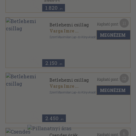
3.640 Ft
1.820
,-Ft
11
Kapható pont:
Betlehemi csillag
Varga Imre
...
MEGNÉZEM
Szent Maximilian Lap- és Könyvkiadó
Fűzött kemény papírkötés
,
158
oldal
2.150
,-Ft
12
Kapható pont:
Betlehemi csillag
Varga Imre
...
MEGNÉZEM
Szent Maximilian Lap- és Könyvkiadó
Fűzött kemény papírkötés
,
158
oldal
2.450
,-Ft
6
Kapható pont:
Csendes órák