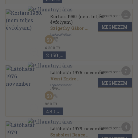
,-Ft
11
Kapható pont:
Kortárs 1980. (nem teljes
évfolyam)
MEGNÉZEM
Szigethy Gábor
...
Lapkiadó Vállalat
,
1980
50
Ragasztott papírkötés
,
1820
oldal
Kortárs sorozat
4.300 Ft
2.150
,-Ft
7
Kapható pont:
Látóhatár 1976. november
Vészi Endre
...
MEGNÉZEM
Lapkiadó Vállalat
,
1976
Ragasztott papírkötés
,
237
oldal
50
Látóhatár sorozat
960 Ft
480
,-Ft
4
Kapható pont:
Látóhatár 1979. november
Szabolcsi Bence
...