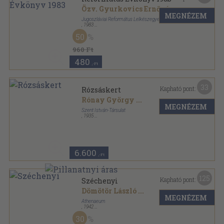
Özv. Gyurkovics Ernőné
...
MEGNÉZEM
Jugoszláviai Református Lelkészegyesület
,
1983
Ragasztott papírkötés
,
171
oldal
50
Református Évkönyv sorozat
960 Ft
480
,-Ft
33
Kapható pont:
Rózsáskert
Rónay György
...
MEGNÉZEM
Szent István-Társulat
,
1935
Varrott papírkötés
,
272
oldal
6.600
,-Ft
125
Kapható pont:
Széchenyi
Dömötör László
...
MEGNÉZEM
Athenaeum
,
1942
Vászon
,
330
oldal
30