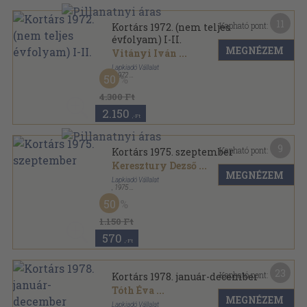
11
Kapható pont:
Kortárs 1972. (nem teljes
évfolyam) I-II.
MEGNÉZEM
Vitányi Iván
...
Lapkiadó Vállalat
,
1972
50
Könyvkötői kötés
,
1845
oldal
Kortárs sorozat
4.300 Ft
2.150
,-Ft
9
Kapható pont:
Kortárs 1975. szeptember
Keresztury Dezső
...
MEGNÉZEM
Lapkiadó Vállalat
,
1975
Ragasztott papírkötés
,
164
oldal
50
Kortárs sorozat
1.150 Ft
570
,-Ft
23
Kapható pont:
Kortárs 1978. január-december
Tóth Éva
...
MEGNÉZEM
Lapkiadó Vállalat