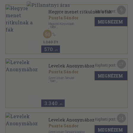
9
Kapható pont:
Hegyre menet ritkulnak a fák
Puszta Sándor
MEGNÉZEM
Magvető Könyvkiadó
,
1969
Fűzött keménykötés
,
172
oldal
50
1.140 Ft
570
,-Ft
17
Kapható pont:
Levelek Anonymához
Puszta Sándor
MEGNÉZEM
Szent István Társulat
,
1941
Varrott papírkötés
,
234
oldal
3.340
,-Ft
14
Kapható pont:
Levelek Anonymához
Puszta Sándor
MEGNÉZEM
Szent István-Társulat kiadása