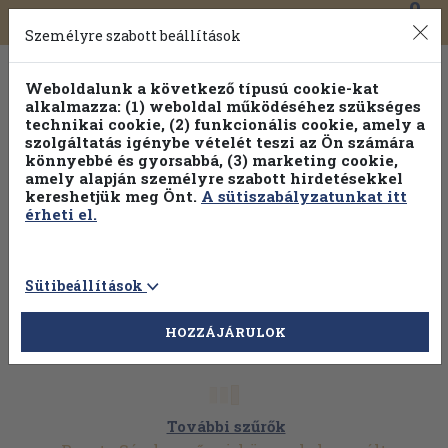
0
Toggle
Főmenü
Könyveink
navigation
Személyre szabott beállítások
Weboldalunk a következő típusú cookie-kat
alkalmazza: (1) weboldal működéséhez szükséges
technikai cookie, (2) funkcionális cookie, amely a
szolgáltatás igénybe vételét teszi az Ön számára
könnyebbé és gyorsabbá, (3) marketing cookie,
amely alapján személyre szabott hirdetésekkel
kereshetjük meg Önt.
A sütiszabályzatunkat itt
érheti el.
Sütibeállítások
HOZZÁJÁRULOK
További szűrők