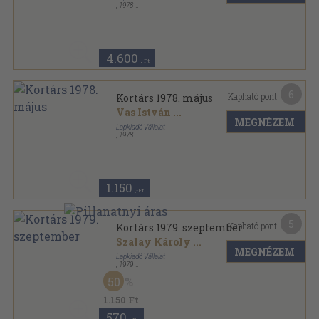
,
1978
Ragasztott papírkötés
,
2008
oldal
Kortárs sorozat
4.600
,-Ft
6
Kapható pont:
Kortárs 1978. május
Vas István
...
MEGNÉZEM
Lapkiadó Vállalat
,
1978
Ragasztott papírkötés
,
165
oldal
Kortárs sorozat
1.150
,-Ft
5
Kapható pont:
Kortárs 1979. szeptember
Szalay Károly
...
MEGNÉZEM
Lapkiadó Vállalat
,
1979
Ragasztott papírkötés
,
165
oldal
50
Kortárs sorozat
1.150 Ft
570