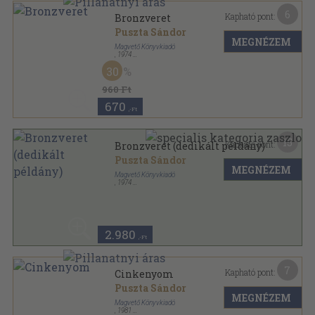
6
Kapható pont:
Bronzveret
Puszta Sándor
MEGNÉZEM
Magvető Könyvkiadó
,
1974
Vászon
,
151
oldal
30
960 Ft
670
,-Ft
15
Kapható pont:
Bronzveret (dedikált példány)
Puszta Sándor
MEGNÉZEM
Magvető Könyvkiadó
,
1974
Vászon
,
151
oldal
2.980
,-Ft
7
Kapható pont:
Cinkenyom
Puszta Sándor
MEGNÉZEM
Magvető Könyvkiadó
,
1981