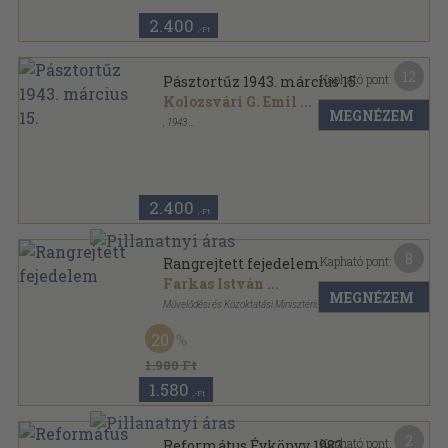
2.400
,-Ft
12
Kapható pont:
Pásztortűz 1943. március 15.
Kolozsvári G. Emil
...
MEGNÉZEM
,
1943
Tűzött kötés
,
47
oldal
Pásztortűz sorozat
2.400
,-Ft
8
Kapható pont:
Rangrejtett fejedelem
Farkas István
...
MEGNÉZEM
Művelődési és Közoktatási Minisztérium
Ragasztott papírkötés
,
299
oldal
20
1.980 Ft
1.580
,-Ft
2
Kapható pont:
Református Évkönyv 1983