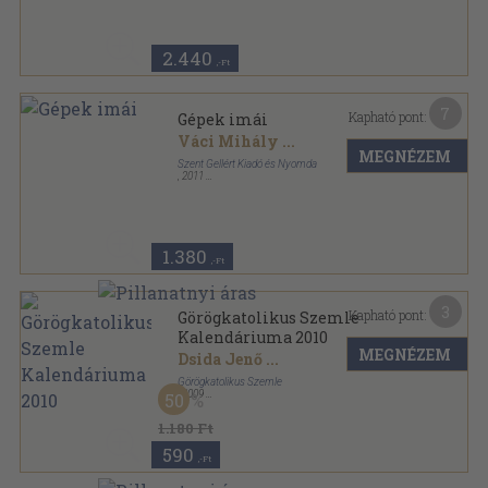
2.440
,-Ft
7
Kapható pont:
Gépek imái
Váci Mihály
...
MEGNÉZEM
Szent Gellért Kiadó és Nyomda
,
2011
Ragasztott papírkötés
,
107
oldal
1.380
,-Ft
3
Kapható pont:
Görögkatolikus Szemle
Kalendáriuma 2010
MEGNÉZEM
Dsida Jenő
...
Görögkatolikus Szemle
,
2009
50
Ragasztott papírkötés
,
208
oldal
Görögkatolikus Szemle Kalendáriuma sorozat
1.180 Ft
590
,-Ft