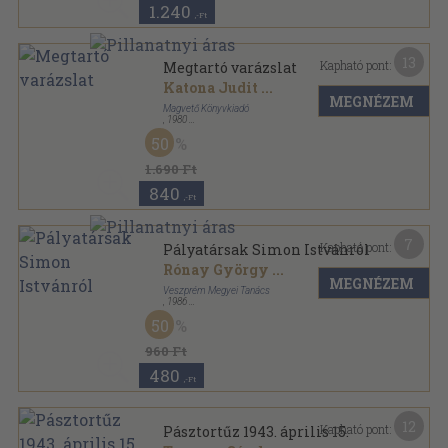
1.240
,-Ft
13
Kapható pont:
Megtartó varázslat
Katona Judit
...
MEGNÉZEM
Magvető Könyvkiadó
,
1980
Vászon
,
438
oldal
50
1.690 Ft
840
,-Ft
7
Kapható pont:
Pályatársak Simon Istvánról
Rónay György
...
MEGNÉZEM
Veszprém Megyei Tanács
,
1986
Ragasztott papírkötés
,
322
oldal
50
Horizont Közművelődési Kiskönyvtár sorozat
960 Ft
480
,-Ft
12
Kapható pont:
Pásztortűz 1943. április 15.