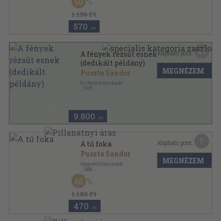
50
1.150 Ft
570
,-Ft
49
Kapható pont:
A fények rézsűt esnek
(dedikált példány)
MEGNÉZEM
Puszta Sándor
Ecclesia Könyvkiadó
,
1976
Vászon
,
504
oldal
9.800
,-Ft
7
Kapható pont:
A tű foka
Puszta Sándor
MEGNÉZEM
Magvető Könyvkiadó
,
1984
Vászon
,
398
oldal
60
1.180 Ft
470
,-Ft