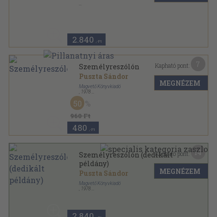
Könyvkötői kötés
,
234
oldal
2.840
,-Ft
7
Kapható pont:
Személyreszólón
Puszta Sándor
MEGNÉZEM
Magvető Könyvkiadó
,
1978
Fűzött kemény papírkötés
,
180
oldal
50
960 Ft
480
,-Ft
14
Kapható pont:
Személyreszólón (dedikált
példány)
MEGNÉZEM
Puszta Sándor
Magvető Könyvkiadó
,
1978
Fűzött kemény papírkötés
,
180
oldal
2.840