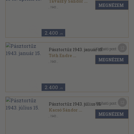
Tavaszy Sándor
...
MEGNÉZEM
,
1943
Félvászon
,
47
oldal
Pásztortűz sorozat
2.400
,-Ft
12
Kapható pont:
Pásztortűz 1943. január 15.
Tóth Endre
...
MEGNÉZEM
,
1943
Félvászon
,
52
oldal
Pásztortűz sorozat
2.400
,-Ft
12
Kapható pont:
Pásztortűz 1943. július 15.
Kacsó Sándor
...
MEGNÉZEM
,
1943
Tűzött kötés
,
47
oldal
Pásztortűz sorozat