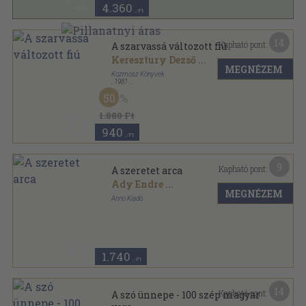
4.360
,-Ft
14
Kapható pont:
A szarvassá változott fiú
Keresztury Dezső
...
MEGNÉZEM
Kozmosz Könyvek
,
1981
Vászon
,
320
oldal
50
1.880 Ft
940
,-Ft
9
Kapható pont:
A szeretet arca
Ady Endre
...
MEGNÉZEM
Anno Kiadó
Ragasztott papírkötés
,
455
oldal
1.740
,-Ft
14
Kapható pont:
A szó ünnepe - 100 szép magyar