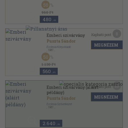
Vászon
,
180
oldal
50
960 Ft
480
,-Ft
8
Kapható pont:
Emberi szivárvány
Puszta Sándor
MEGNÉZEM
Ecclesia Könyvkiadó
,
1981
Vászon
,
209
oldal
50
1.130 Ft
560
,-Ft
13
Kapható pont:
Emberi szivárvány (aláírt
példány)
MEGNÉZEM
Puszta Sándor
Ecclesia Szövetkezet
,
1981
Vászon
,
209
oldal
2.640
,-Ft