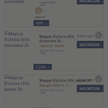
MEGNÉZEM
Lapkiadó Vállalat
,
1979
Ragasztott papírkötés
,
240
oldal
50
Látóhatár sorozat
960 Ft
480
,-Ft
6
Kapható pont:
Magyar Kultúra 1934.
december 20.
MEGNÉZEM
Jajczay János
...
Pázmány Péter Irod. Társ.
,
1934
Tűzött kötés
,
47
oldal
Magyar Kultúra sorozat
1.240
,-Ft
6
Kapható pont:
Magyar Kultúra 1934. január 20.
Bangha Béla S. J.
...
MEGNÉZEM
Pázmány Péter Irod. Társ.
,
1934
Tűzött kötés
,
48
oldal
Magyar Kultúra sorozat