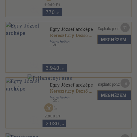
1.940 Ft
770
,-Ft
32
Kapható pont:
Egry József arcképe
Keresztury Dezső
...
MEGNÉZEM
Magyar Helikon
,
1980
Nyl kötés
,
211
oldal
3.940
,-Ft
18
Kapható pont:
Egry József arcképe
Keresztury Dezső
...
MEGNÉZEM
Magyar Helikon
,
1980
Vászon
,
211
oldal
30
2.900 Ft
2.030
,-Ft