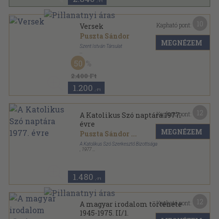
,-Ft
10
Kapható pont:
Versek
Puszta Sándor
MEGNÉZEM
Szent István Társulat
Varrott papírkötés
,
246
oldal
50
2.400 Ft
1.200
,-Ft
12
Kapható pont:
A Katolikus Szó naptára 1977.
évre
MEGNÉZEM
Puszta Sándor
...
A Katolikus Szó Szerkesztő Bizottsága
,
1977
Ragasztott papírkötés
,
127
oldal
A Katolikus Szó naptára sorozat
1.480
,-Ft
12
Kapható pont:
A magyar irodalom története
1945-1975. II/1.