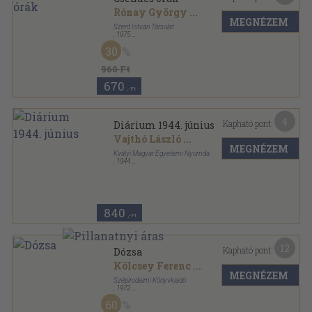
Rónay György
...
MEGNÉZEM
Szent István Társulat
,
1975
Ragasztott papírkötés
,
286
oldal
30
960 Ft
670
,-Ft
4
Kapható pont:
Diárium 1944. június
Vajthó László
...
MEGNÉZEM
Királyi Magyar Egyetemi Nyomda
,
1944
Tűzött kötés
,
15
oldal
Diárium sorozat
840
,-Ft
12
Kapható pont:
Dózsa
Kölcsey Ferenc
...
MEGNÉZEM
Szépirodalmi Könyvkiadó
,
1972
Vászon
,
164
oldal
60