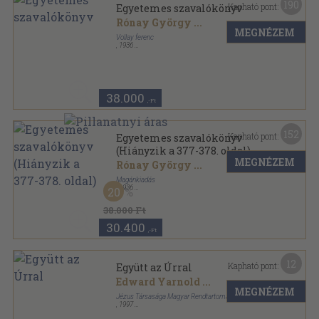
190
Kapható pont:
Egyetemes szavalókönyv
Rónay György
...
MEGNÉZEM
Vollay ferenc
,
1936
Könyvkötői vászonkötés
,
655
oldal
38.000
,-Ft
152
Kapható pont:
Egyetemes szavalókönyv
(Hiányzik a 377-378. oldal)
MEGNÉZEM
Rónay György
...
Magánkiadás
,
1936
20
Könyvkötői kötés
,
655
oldal
38.000 Ft
30.400
,-Ft
12
Kapható pont:
Együtt az Úrral
Edward Yarnold
...
MEGNÉZEM
Jézus Társasága Magyar Rendtartomány
,
1997
Ragasztott papírkötés
,
133
oldal