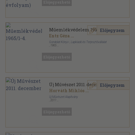
Előjegyezhető
Műemlékvédelem sorozat
Műemlékvédelem 1965/1-4.
Előjegyzem
Entz Géza
...
Gondolat Könyv-, Lapkiadó és Terjesztővállalat
,
1965
Tűzött kötés
,
256
oldal
Műemlékvédelem sorozat
Előjegyezhető
Új Művészet 2011. december
Előjegyzem
Horváth Miklós
...
Új Művészet Alapítvány
,
2011
Ragasztott papírkötés
,
52
oldal
Új Művészet sorozat
Előjegyezhető