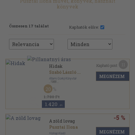
Pusztai Ilona művei, könyvek, használt
könyvek
Összesen 17 találat
Kaphatók előre:
11
Kapható pont:
Hidak
Szabó László
...
MEGNÉZEM
Állami Gorkij Könyvtár
,
1988
Tűzött kötés
,
150
oldal
20
1.780 Ft
1.420
,-Ft
-5 %
A zöld lovag
Pusztai Ilona
MEGNÉZEM
Holnap Kiadó