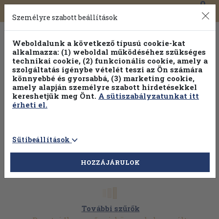
0
Toggle
Főmenü
Könyveink
navigation
Személyre szabott beállítások
Weboldalunk a következő típusú cookie-kat
alkalmazza: (1) weboldal működéséhez szükséges
technikai cookie, (2) funkcionális cookie, amely a
szolgáltatás igénybe vételét teszi az Ön számára
könnyebbé és gyorsabbá, (3) marketing cookie,
amely alapján személyre szabott hirdetésekkel
kereshetjük meg Önt.
A sütiszabályzatunkat itt
érheti el.
Sütibeállítások
HOZZÁJÁRULOK
További szűrők