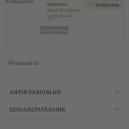
Varázsvíz
Előjegyzem
Nagy Krisztina
...
Szülőföld Könyvkiadó
,
2015
Fűzött kemény papírkötés
,
123
oldal
Előjegyezhető
ANTIKVÁRIUM.HU
SZOLGÁLTATÁSAINK