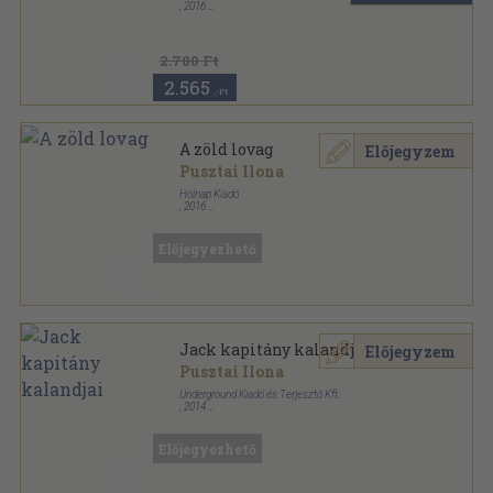
,
2016
Cérnafűzött, keménytáblás
,
84
oldal
2.700 Ft
2.565
,-Ft
A zöld lovag
Előjegyzem
Pusztai Ilona
Holnap Kiadó
,
2016
Ragasztott kemény papírkötés
,
84
oldal
Tan-Társ sorozat
Előjegyezhető
Jack kapitány kalandjai
Előjegyzem
Pusztai Ilona
Underground Kiadó és Terjesztő Kft.
,
2014
Ragasztott papírkötés
,
132
oldal
Előjegyezhető