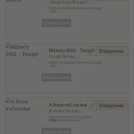
Jorge Luis Borges
...
Műhely Folyóiratkiadó Közhasznú Társaság
,
2002
Ragasztott papírkötés
,
96
oldal
Műhely sorozat
Előjegyezhető
Műhely 2002. - Tenger
Előjegyzem
Fried István
...
Műhely Folyóiratkiadó Közhasznú Társaság
,
2002
Ragasztott papírkötés
,
304
oldal
Műhely sorozat
Előjegyezhető
A Duna vallomása
Előjegyzem
Kovács István
...
Pázmány Péter Katolikus Egyetem
Bölcsészettudományi Kar
,
2006
Ragasztott papírkötés
,
531
oldal
Előjegyezhető