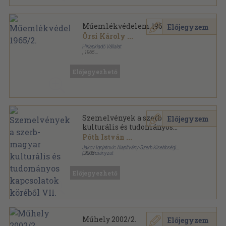
Műemlékvédelem 1965/2.
Előjegyzem
Örsi Károly
...
Hírlapkiadó Vállalat
,
1965
Tűzött kötés
,
63
oldal
Műemlékvédelem sorozat
Előjegyezhető
Szemelvények a szerb-magyar
Előjegyzem
kulturális és tudományos
kapcsolatok köréből VII.
Póth István
...
Jakov Ignjatovic Alapítvány-Szerb Kisebbségi
Önkormányzat
,
2008
Tűzött kötés
,
48
oldal
Szemelvények a szerb-magyar kulturális és
tudományos kapcsolatok köréből sorozat
Előjegyezhető
Műhely 2002/2.
Előjegyzem