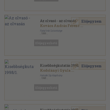
Az olvasó - az olvasás
Előjegyzem
Kovács András Ferenc
...
Fiatal Írók Szövetsége
,
1999
Ragasztott papírkötés
,
206
oldal
Fisz Könyvek sorozat
Előjegyezhető
Kisebbségkutatás 1998/1.
Előjegyzem
Kodolányi Gyula
...
Hatodik Síp Alapítvány
,
1998
Ragasztott papírkötés
,
134
oldal
Kisebbségkutatás sorozat
Előjegyezhető