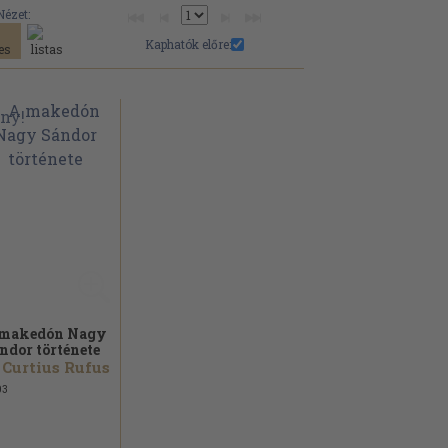
Nézet:
Kaphatók előre:
makedón Nagy
ndor története
 Curtius Rufus
03