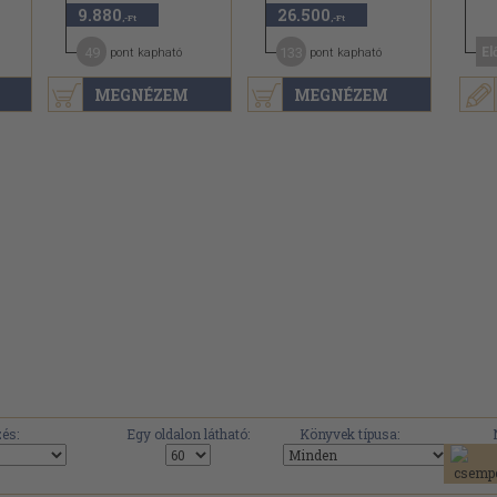
9.880
26.500
,-Ft
,-Ft
49
133
El
pont kapható
pont kapható
MEGNÉZEM
MEGNÉZEM
.
és:
Egy oldalon látható:
Könyvek típusa: