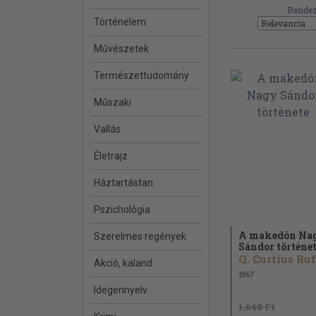
Rendez
Történelem
Művészetek
Természettudomány
Műszaki
Vallás
Életrajz
Háztartástan
Pszichológia
A makedón Na
Szerelmes regények
Sándor történe
Q. Curtius Ru
Akció, kaland
1967
Idegennyelv
1.640 Ft