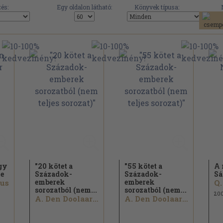
és:
Egy oldalon látható:
Könyvek típusa:
gy
"20 kötet a
"55 kötet a
A 
te
Századok-
Századok-
Sá
emberek
emberek
fus
Q.
sorozatból (nem...
sorozatból (nem...
20
A. Den Doolaard...
A. Den Doolaard...