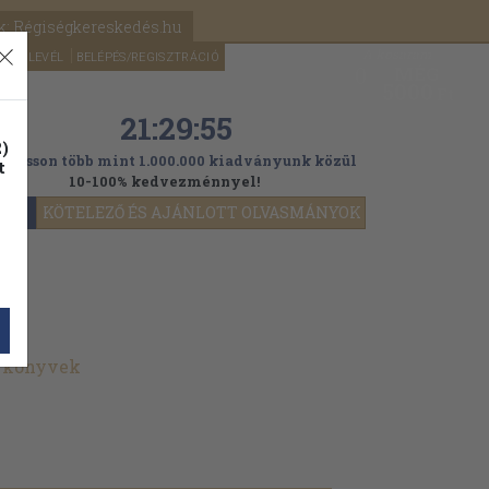
k: Régiségkereskedés.hu
A kosaram
HÍRLEVÉL
BELÉPÉS/REGISZTRÁCIÓ
MÉG
0
5000
Ft
21:29:54
)
ogasson több mint 1.000.000 kiadványunk közül
t
10-100% kedvezménnyel!
YOK
KÖTELEZŐ ÉS AJÁNLOTT OLVASMÁNYOK
t könyvek