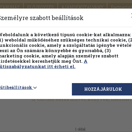
TÁRUHÁZ
ELŐJEGYZÉS
AJÁNDÉKUTALVÁNY
Partnerün
SZÁLLÍTÁS
SEGÍTSÉG
Személyre szabott beállítások
Részletes kereső
Témaköri fa
eboldalunk a következő típusú cookie-kat alkalmazza:
1) weboldal működéséhez szükséges technikai cookie, (2
Vál
unkcionális cookie, amely a szolgáltatás igénybe vételé
eszi az Ön számára könnyebbé és gyorsabbá, (3)
arketing cookie, amely alapján személyre szabott
PILLANATNYI ÁRAINK
FENNTARTHATÓ OLVASMÁN
irdetésekkel kereshetjük meg Önt.
A
ütiszabályzatunkat itt érheti el.
ütibeállítások
HOZZÁJÁRULOK
Q. Curtius Rufus művei, könyvek, használ
1 oldal