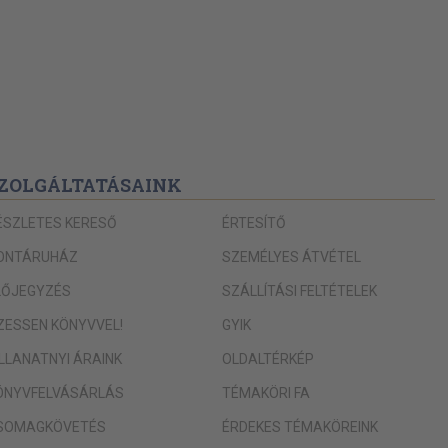
ZOLGÁLTATÁSAINK
ÉSZLETES KERESŐ
ÉRTESÍTŐ
ONTÁRUHÁZ
SZEMÉLYES ÁTVÉTEL
LŐJEGYZÉS
SZÁLLÍTÁSI FELTÉTELEK
IZESSEN KÖNYVVEL!
GYIK
ILLANATNYI ÁRAINK
OLDALTÉRKÉP
ÖNYVFELVÁSÁRLÁS
TÉMAKÖRI FA
SOMAGKÖVETÉS
ÉRDEKES TÉMAKÖREINK