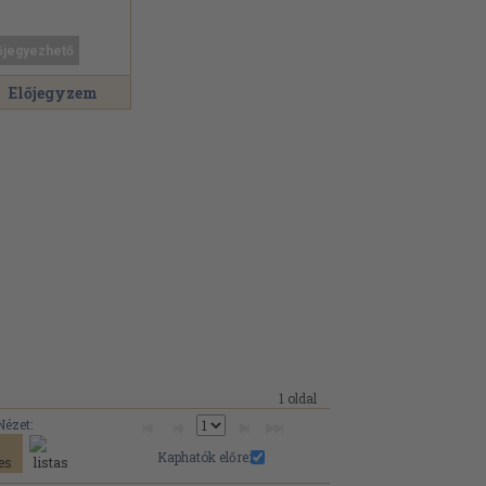
őjegyezhető
Előjegyzem
1 oldal
Nézet:
Kaphatók előre: