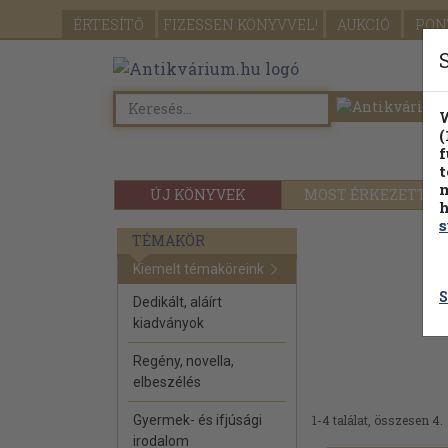
ÉRTESÍTŐ
FIZESSEN
KÖNYVVEL!
AUKCIÓ
PON
W
(
f
t
m
ÚJ KÖNYVEK
MOST ÉRKEZETT
h
s
TÉMAKÖR
Kiemelt témaköreink
S
Dedikált, aláírt
kiadványok
Regény, novella,
elbeszélés
Gyermek- és ifjúsági
1-4 találat, összesen 4.
irodalom