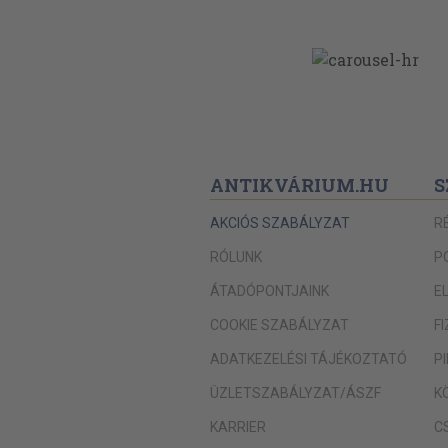
ANTIKVÁRIUM.HU
S
AKCIÓS SZABÁLYZAT
R
RÓLUNK
P
ÁTADÓPONTJAINK
E
COOKIE SZABÁLYZAT
F
ADATKEZELÉSI TÁJÉKOZTATÓ
P
ÜZLETSZABÁLYZAT/ÁSZF
K
KARRIER
C