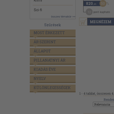
Krimi
50
820
,-Ft
Sci-fi
12
pont kapható
összes témakör >>
MEGNÉZEM
Szűrések
MOST ÉRKEZETT
ÁR SZERINT
ÁLLAPOT
PILLANATNYI ÁR
KIADÁS ÉVE
NYELV
KÜLÖNLEGESSÉGEK
1 - 4 találat, összesen 4
Rendez