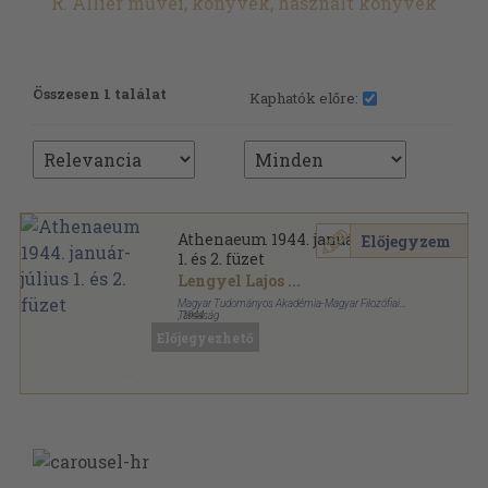
R. Allier művei, könyvek, használt könyvek
Összesen 1 találat
Kaphatók előre:
Athenaeum 1944. január-július
Előjegyzem
1. és 2. füzet
Lengyel Lajos
...
Magyar Tudományos Akadémia-Magyar Filozófiai
Társaság
,
1944
Fűzött papírkötés
,
96
oldal
Előjegyezhető
Athenaeum sorozat