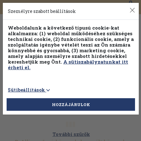
0
Toggle
Főmenü
Könyveink
navigation
Személyre szabott beállítások
Weboldalunk a következő típusú cookie-kat
alkalmazza: (1) weboldal működéséhez szükséges
technikai cookie, (2) funkcionális cookie, amely a
szolgáltatás igénybe vételét teszi az Ön számára
könnyebbé és gyorsabbá, (3) marketing cookie,
amely alapján személyre szabott hirdetésekkel
kereshetjük meg Önt.
A sütiszabályzatunkat itt
érheti el.
Sütibeállítások
HOZZÁJÁRULOK
További szűrők