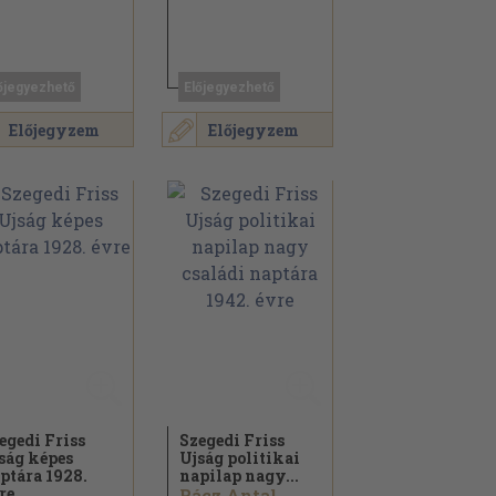
őjegyezhető
Előjegyezhető
Előjegyzem
Előjegyzem
egedi Friss
Szegedi Friss
ság képes
Ujság politikai
ptára 1928.
napilap nagy...
re
Rácz Antal