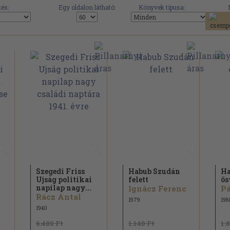
és:
Egy oldalon látható:
Könyvek típusa:
Szegedi Friss
Habub Szudán
Ha
Ujság politikai
felett
ös
napilap nagy...
Ignácz Ferenc
Pá
Rácz Antal
1979
198
1940
6.480 Ft
1.140 Ft
1.