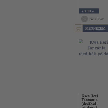
7.480
,-Ft
37
pont kapható
MEGNÉZEM
Kwa Heri
Tanzánia!
(dedikált
példány)