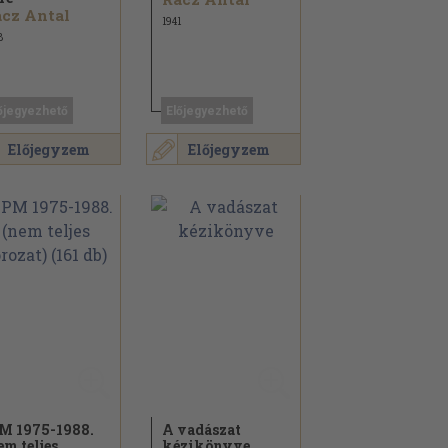
cz Antal
1941
8
őjegyezhető
Előjegyezhető
Előjegyzem
Előjegyzem
M 1975-1988.
A vadászat
em teljes
kézikönyve