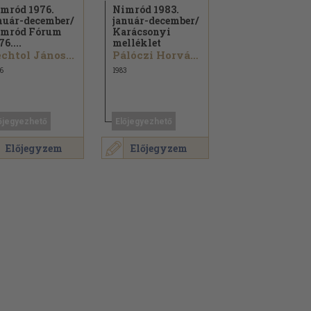
mród 1976.
Nimród 1983.
nuár-december/
január-december/
mród Fórum
Karácsonyi
76....
melléklet
chtol János...
Pálóczi Horváth Ádám...
6
1983
őjegyezhető
Előjegyezhető
Előjegyzem
Előjegyzem