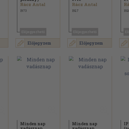
Rácz Antal
Rácz Antal
Rá
1973
1927
192
Előjegyezhető
Előjegyezhető
El
Előjegyzem
Előjegyzem
Minden nap
Minden nap
IP
vadásznap
vadásznap
(n