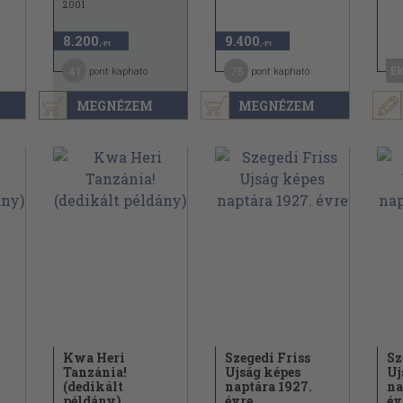
2001
8.200
9.400
,-Ft
,-Ft
41
75
El
pont kapható
pont kapható
MEGNÉZEM
MEGNÉZEM
Kwa Heri
Szegedi Friss
Sz
Tanzánia!
Ujság képes
Uj
(dedikált
naptára 1927.
na
példány)
évre
év