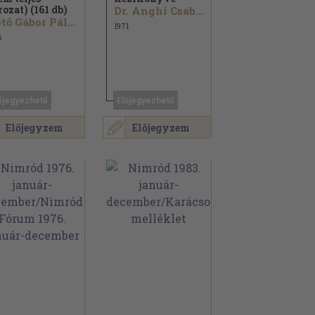
rozat) (161 db)
Dr. Anghi Csaba...
tő Gábor Pál...
1971
8
őjegyezhető
Előjegyezhető
Előjegyzem
Előjegyzem