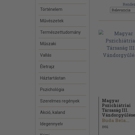
Rendez
Történelem
Művészetek
Természettudomány
Műszaki
Vallás
Életrajz
Háztartástan
Pszichológia
Magyar
Szerelmes regények
Pszichiátriai
Társaság III.
Akció, kaland
Vándorgyűlése
Buda Béla...
Idegennyelv
1992