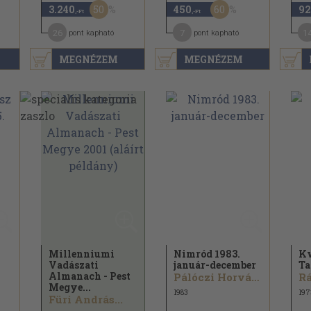
50
60
3.240
450
92
,-Ft
,-Ft
26
7
1
pont kapható
pont kapható
MEGNÉZEM
MEGNÉZEM
Millenniumi
Nimród 1983.
Kw
Vadászati
január-december
Ta
Almanach - Pest
Pálóczi Horváth Ádám...
Rá
Megye...
1983
197
Füri András...