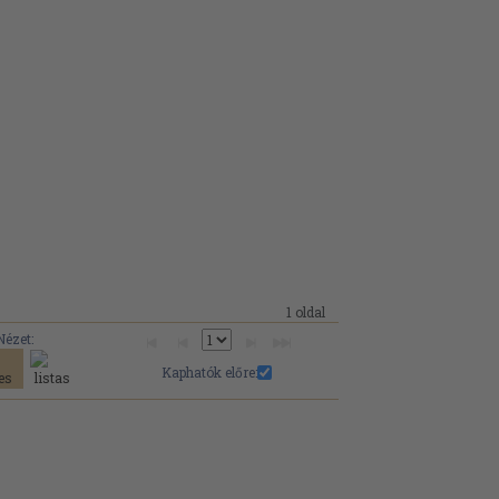
1 oldal
Nézet:
Kaphatók előre: