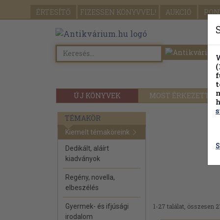
ÉRTESÍTŐ
FIZESSEN
KÖNYVVEL!
AUKCIÓ
PON
W
(
f
t
m
ÚJ KÖNYVEK
MOST ÉRKEZETT
h
s
TÉMAKÖR
Kiemelt témaköreink
S
Dedikált, aláírt
kiadványok
Regény, novella,
elbeszélés
Gyermek- és ifjúsági
1-27 találat, összesen 2
irodalom