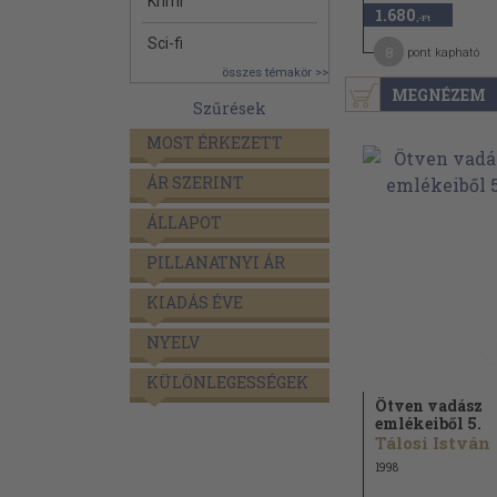
Krimi
1.680
,-Ft
Sci-fi
8
pont kapható
összes témakör >>
MEGNÉZEM
Szűrések
MOST ÉRKEZETT
ÁR SZERINT
ÁLLAPOT
PILLANATNYI ÁR
KIADÁS ÉVE
NYELV
KÜLÖNLEGESSÉGEK
Ötven vadász
emlékeiből 5.
Tálosi István
1998