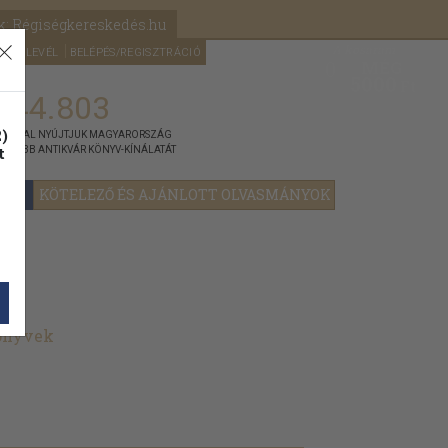
k: Régiségkereskedés.hu
A kosaram
HÍRLEVÉL
BELÉPÉS/REGISZTRÁCIÓ
MÉG
0
5000
Ft
144.803
)
ÁNNYAL NYÚJTJUK MAGYARORSZÁG
t
GYOBB ANTIKVÁR KÖNYV-KÍNÁLATÁT
YOK
KÖTELEZŐ ÉS AJÁNLOTT OLVASMÁNYOK
könyvek