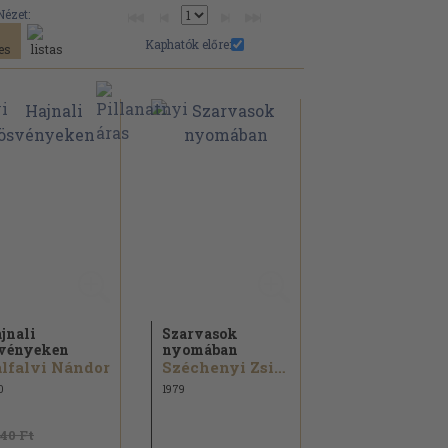
Nézet:
Kaphatók előre:
jnali
Szarvasok
vényeken
nyomában
lfalvi Nándor
Széchenyi Zsigmond
0
1979
840 Ft