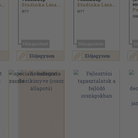
so
Studinka László
Studinka László
Studinka László
Pe
1977
1977
198
Előjegyezhető
Előjegyezhető
El
Előjegyzem
Előjegyzem