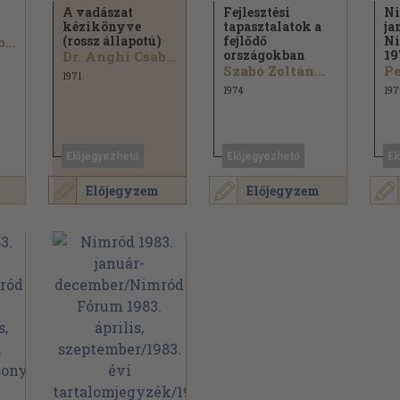
A vadászat
Fejlesztési
Ni
kézikönyve
tapasztalatok a
ja
(rossz állapotú)
fejlődő
Ni
Dr. Anghi Csaba...
országokban
19
Dr. Anghi Csaba...
Szabó Zoltán...
Pe
1971
1974
197
Előjegyezhető
Előjegyezhető
El
Előjegyzem
Előjegyzem