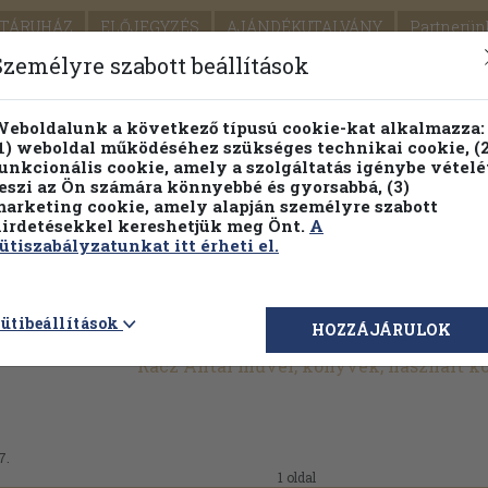
TÁRUHÁZ
ELŐJEGYZÉS
AJÁNDÉKUTALVÁNY
Partnerün
SZÁLLÍTÁS
SEGÍTSÉG
Személyre szabott beállítások
1.
Részletes kereső
Témaköri fa
eboldalunk a következő típusú cookie-kat alkalmazza:
1) weboldal működéséhez szükséges technikai cookie, (2
KIADV
unkcionális cookie, amely a szolgáltatás igénybe vételé
LEGNA
eszi az Ön számára könnyebbé és gyorsabbá, (3)
arketing cookie, amely alapján személyre szabott
PILLANATNYI ÁRAINK
FENNTARTHATÓ OLVASMÁN
irdetésekkel kereshetjük meg Önt.
A
ütiszabályzatunkat itt érheti el.
ütibeállítások
HOZZÁJÁRULOK
Rácz Antal művei, könyvek, használt 
7.
1 oldal