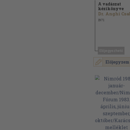
A vadászat
kézikönyve
1971
Előjegyezhető
Előjegyzem