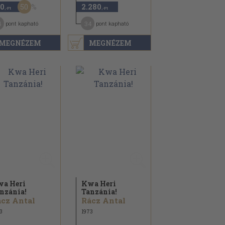
50
0
2.280
,-Ft
,-Ft
4
34
pont kapható
pont kapható
MEGNÉZEM
MEGNÉZEM
a Heri
Kwa Heri
nzánia!
Tanzánia!
cz Antal
Rácz Antal
3
1973