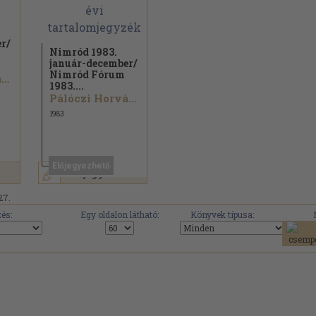
r/
Nimród 1983.
január-december/
Nimród Fórum
Pálóczi Horváth Ádám...
1983....
Pálóczi Horváth Ádám...
1983
Előjegyezhető
Előjegyzem
27.
és:
Egy oldalon látható:
Könyvek típusa: