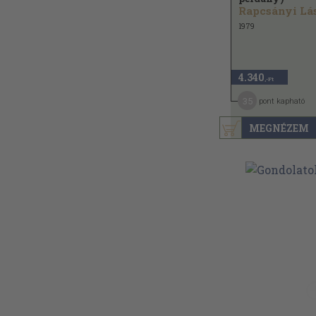
1979
4.340
,-Ft
35
pont kapható
MEGNÉZEM