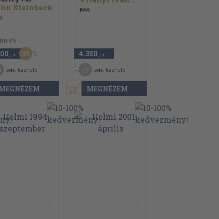
hn Steinbeck
1999
4
580 Ft
30
100
4.350
,-Ft
,-Ft
0
22
pont kapható
pont kapható
MEGNÉZEM
MEGNÉZEM