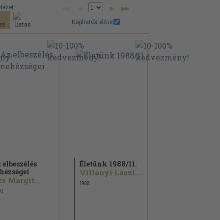
Nézet:
Kaphatók előre:
 elbeszélés
Életünk 1988/
11.
hézségei
Villányi László...
s Margit...
1988
1