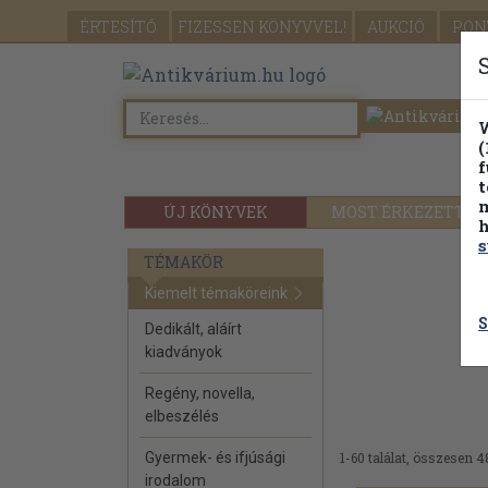
ÉRTESÍTŐ
FIZESSEN
KÖNYVVEL!
AUKCIÓ
PON
W
(
f
t
m
ÚJ KÖNYVEK
MOST ÉRKEZETT
h
s
TÉMAKÖR
Kiemelt témaköreink
S
Dedikált, aláírt
kiadványok
Regény, novella,
elbeszélés
Gyermek- és ifjúsági
1-60 találat, összesen 4
irodalom