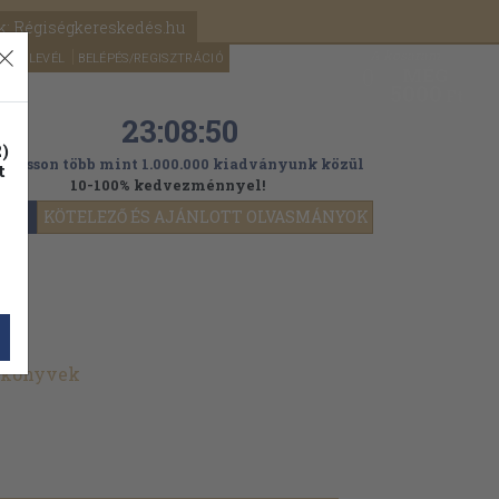
k: Régiségkereskedés.hu
A kosaram
HÍRLEVÉL
BELÉPÉS/REGISZTRÁCIÓ
MÉG
0
5000
Ft
23:08:48
)
ogasson több mint 1.000.000 kiadványunk közül
t
10-100% kedvezménnyel!
YOK
KÖTELEZŐ ÉS AJÁNLOTT OLVASMÁNYOK
t könyvek