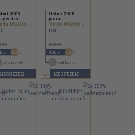
lmi 2006.
Holmi 2008.
eptember
június
jda Miklós...
Vajda Miklós...
06
2008
0 Ft
960 Ft
50
50
0
480
,-Ft
,-Ft
2
pont kapható
pont kapható
MEGNÉZEM
MEGNÉZEM