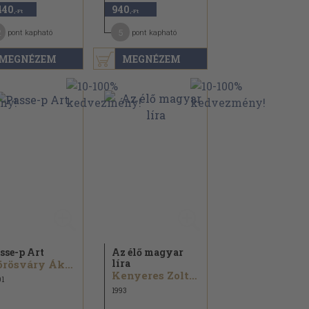
440
940
,-Ft
,-Ft
2
5
pont kapható
pont kapható
MEGNÉZEM
MEGNÉZEM
sse-p Art
Az élő magyar
líra
Vörösváry Ákos...
Kenyeres Zoltán...
1
1993