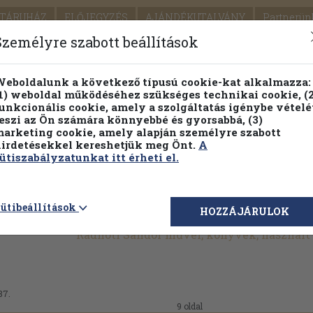
TÁRUHÁZ
ELŐJEGYZÉS
AJÁNDÉKUTALVÁNY
Partnerün
SZÁLLÍTÁS
SEGÍTSÉG
Személyre szabott beállítások
Részletes kereső
Témaköri fa
eboldalunk a következő típusú cookie-kat alkalmazza:
1) weboldal működéséhez szükséges technikai cookie, (2
Vál
unkcionális cookie, amely a szolgáltatás igénybe vételé
eszi az Ön számára könnyebbé és gyorsabbá, (3)
arketing cookie, amely alapján személyre szabott
PILLANATNYI ÁRAINK
FENNTARTHATÓ OLVASMÁN
irdetésekkel kereshetjük meg Önt.
A
ütiszabályzatunkat itt érheti el.
ütibeállítások
HOZZÁJÁRULOK
Radnóti Sándor művei, könyvek, használ
87.
9 oldal