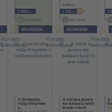
1.880 Ft
30
7.980
1.310
1.
,-Ft
,-Ft
40
12
8
pont kapható
pont kapható
MEGNÉZEM
MEGNÉZEM
A történelmi
A vallás a puszta
A 
világ felépítése
ész határain belül
És
a...
és más írások
Szabó András György
Wilhelm Dilthey
Immanuel Kant