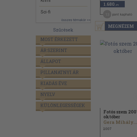
Krimi
1.680
,-Ft
Sci-fi
13
pont kapható
összes témakör >>
MEGNÉZEM
Szűrések
MOST ÉRKEZETT
ÁR SZERINT
ÁLLAPOT
PILLANATNYI ÁR
KIADÁS ÉVE
NYELV
KÜLÖNLEGESSÉGEK
Fotós szem 200
október
Gera Mihály...
2007