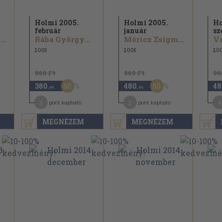
Holmi 2005.
Holmi 2005.
Ho
február
január
sz
..
Rába György...
Móricz Zsigmond...
Va
2005
2005
20
960 Ft
960 Ft
96
60
50
380
480
48
,-Ft
,-Ft
3
2
4
pont kapható
pont kapható
MEGNÉZEM
MEGNÉZEM