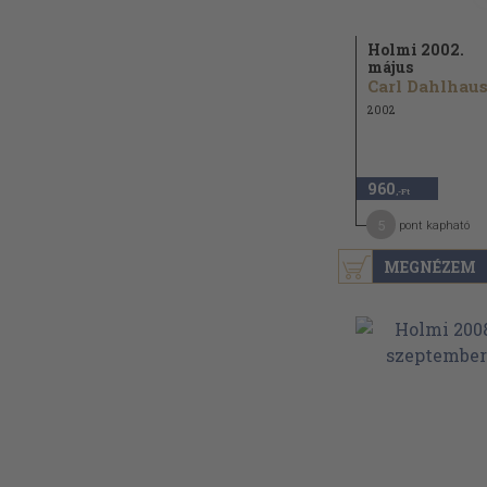
Holmi 2002.
május
Carl Dahlhaus.
2002
960
,-Ft
5
pont kapható
MEGNÉZEM