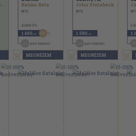
Rapcsányi László
Balázs Béla
John Steinbeck
Jo
1973
1973
197
3.300 Ft
1.
50
1.650
1.580
1.
,-Ft
,-Ft
25
24
1
pont kapható
pont kapható
MEGNÉZEM
MEGNÉZEM