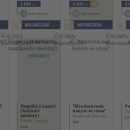
20
1.480
5.840
2.
,-Ft
,-Ft
7
29
1
pont kapható
pont kapható
MEGNÉZEM
MEGNÉZEM
7.
Hegedűs 2 László
"Mindenkinek
Pa
(dedikált
kenyér és rózsa"
példány)
Radnóti Sándor...
200
Beke László...
1999
2008