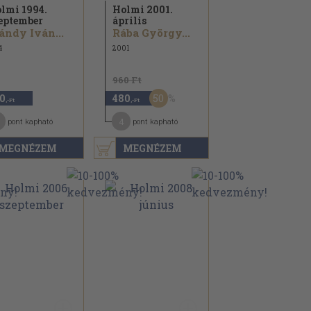
lmi 1994.
Holmi 2001.
eptember
április
ndy Iván...
Rába György...
4
2001
960 Ft
50
0
480
,-Ft
,-Ft
4
pont kapható
pont kapható
MEGNÉZEM
MEGNÉZEM