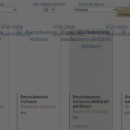
és:
Egy oldalon látható:
Könyvek típusa:
Recrudescunt
Recrudescunt
Az
vulnera
vulnera (dedikált
ne
példány)
or
Radnóti Sándor
Ác
Radnóti Sándor
1991
200
1991
7.300 Ft