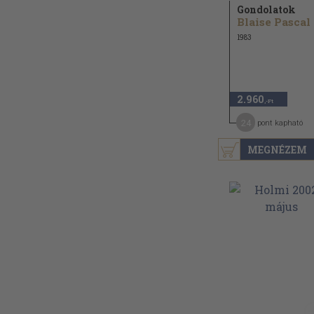
Gondolatok
Blaise Pascal
1983
2.960
,-Ft
24
pont kapható
MEGNÉZEM