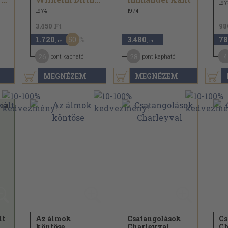
197
1974
1974
3.450 Ft
98
50
1.720
3.480
78
,-Ft
,-Ft
26
28
4
pont kapható
pont kapható
MEGNÉZEM
MEGNÉZEM
lt
Az álmok
Csatangolások
Cs
köntöse
Charleyval
Ch