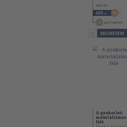
960 Ft
50
480
,-Ft
4
pont kapható
MEGNÉZEM
A gyakorlati
materializmus
felé