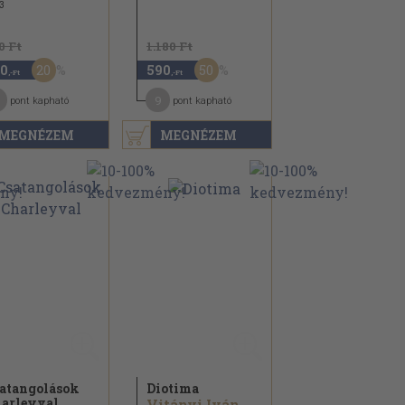
3
0 Ft
1.180 Ft
20
50
0
590
,-Ft
,-Ft
9
pont kapható
pont kapható
MEGNÉZEM
MEGNÉZEM
atangolások
Diotima
arleyval
Vitányi Iván...