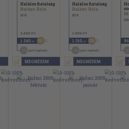
Halálos fiatalság
Halálos fiatalság
Ho
sz
Balázs Béla
Balázs Béla
Má
1974
1974
199
2.480 Ft
1.880 Ft
50
30
1.240
1.310
96
,-Ft
,-Ft
11
12
5
pont kapható
pont kapható
MEGNÉZEM
MEGNÉZEM