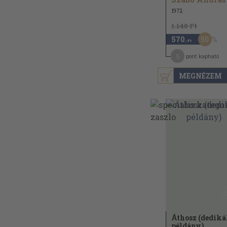
1972
1.140 Ft
50
570
,-Ft
5
pont kapható
MEGNÉZEM
Áthosz (dediká
példány)