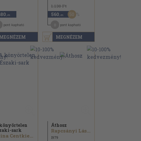
1.130 Ft
50
680
560
,-Ft
,-Ft
8
pont kapható
pont kapható
MEGNÉZEM
MEGNÉZEM
könyörtelen
Áthosz
zaki-sark
Rapcsányi László
Alina Centkiewicz...
1979