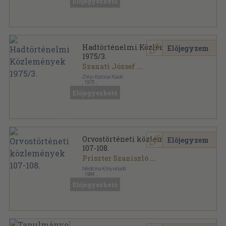
Előjegyezhető
Hadtörténelmi Közlemények sorozat
Hadtörténelmi Közlemények
Előjegyzem
1975/3.
Szanati József
...
Zrínyi Katonai Kiadó
,
1975
Ragasztott papírkötés
,
198
oldal
Előjegyezhető
Hadtörténelmi Közlemények sorozat
Orvostörténeti közlemények
Előjegyzem
107-108.
Priszter Szaniszló
...
Medicina Könyvkiadó
,
1984
Ragasztott papírkötés
,
239
oldal
Előjegyezhető
Orvostörténeti közlemények sorozat