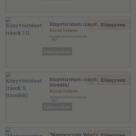
Könyvtörténeti írások I-II.
Előjegyzem
Borsa Gedeon
Országos Széchényi Könyvtár
,
1997
Ragasztott papírkötés
,
935
oldal
Az Országos Széchenyi Könyvtár kiadványai sorozat
Előjegyezhető
Könyvtörténeti írások II.
Előjegyzem
(töredék)
Borsa Gedeon
Országos Széchényi Könyvtár
,
1997
Ragasztott papírkötés
,
462
oldal
Előjegyezhető
Az Országos Széchenyi Könyvtár kiadványai sorozat
"Magyarország, Veled az Isten!"
Előjegyzem