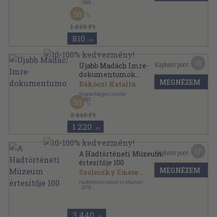
,
1999
Varrott papírkötés
,
243
oldal
50
1.620 Ft
810
,-Ft
18
Kapható pont:
Újabb Madách Imre-
dokumentumok...
MEGNÉZEM
Rákóczi Katalin
Nógrád Megyei Levéltár
,
1993
50
Ragasztott papírkötés
,
715
oldal
Adatok, források és tanulmányok a Nógrád Megyei
2.440 Ft
Levéltárból sorozat
1.220
,-Ft
17
Kapható pont:
A Hadtörténeti Múzeum
értesítője 100
MEGNÉZEM
Szoleczky Emese
...
Hadtörténeti Intézet és Múzeum
,
2018
Ragasztott papírkötés
,
437
oldal
A Hadtörténeti Múzeum értesítője sorozat
3.440
,-Ft