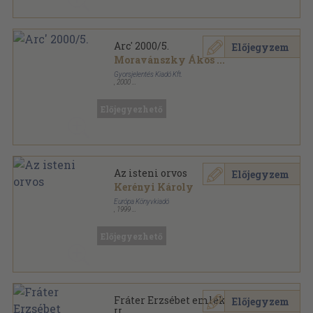
Arc' 2000/5.
Előjegyzem
Moravánszky Ákos
...
Gyorsjelentés Kiadó Kft.
,
2000
Ragasztott papírkötés
,
96
oldal
Új Magyar Építőművészet sorozat
Előjegyezhető
Az isteni orvos
Előjegyzem
Kerényi Károly
Európa Könyvkiadó
,
1999
Fűzött kemény papírkötés
,
95
oldal
Előjegyezhető
Fráter Erzsébet emlékezete I-
Előjegyzem
II.