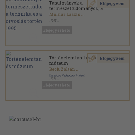
Tanulmányok a
Előjegyzem
természettudományok, a
technika és az orvoslás
Molnár László
...
történetéből 1995
,
1995
Ragasztott papírkötés
,
202
oldal
Előjegyezhető
Történelemtanítás és
Előjegyzem
múzeum
Beck Zoltán
...
Országos Pedagógiai Intézet
,
1976
Ragasztott papírkötés
,
109
oldal
Előjegyezhető