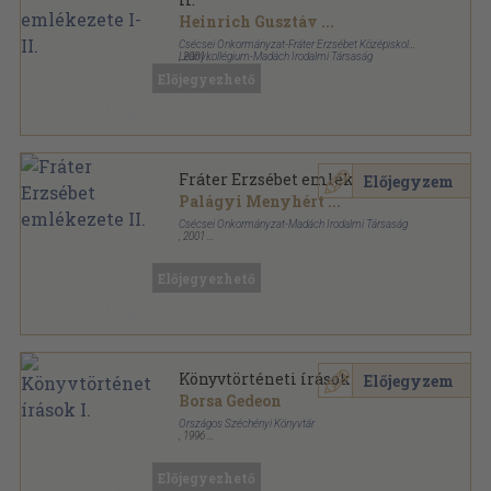
Heinrich Gusztáv
...
Csécsei Önkormányzat-Fráter Erzsébet Középiskolai
Leánykollégium-Madách Irodalmi Társaság
,
2001
Ragasztott papírkötés
,
303
oldal
Előjegyezhető
Madách Könyvtár - Új folyam sorozat
Fráter Erzsébet emlékezete II.
Előjegyzem
Palágyi Menyhért
...
Csécsei Önkormányzat-Madách Irodalmi Társaság
,
2001
Ragasztott papírkötés
,
132
oldal
Madách Könyvtár - Új folyam sorozat
Előjegyezhető
Könyvtörténeti írások I.
Előjegyzem
Borsa Gedeon
Országos Széchényi Könyvtár
,
1996
Ragasztott papírkötés
,
474
oldal
Országos Széchényi Könyvtár Kiadványai Új
Sorozata sorozat
Előjegyezhető