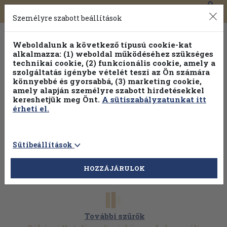
0
Toggle
Főmenü
Könyveink
navigation
Személyre szabott beállítások
Weboldalunk a következő típusú cookie-kat
alkalmazza: (1) weboldal működéséhez szükséges
technikai cookie, (2) funkcionális cookie, amely a
szolgáltatás igénybe vételét teszi az Ön számára
könnyebbé és gyorsabbá, (3) marketing cookie,
Válogasson több mint 1.000.000 kiadványunk közül
10-
amely alapján személyre szabott hirdetésekkel
100% kedvezménnyel!
kereshetjük meg Önt.
A sütiszabályzatunkat itt
érheti el.
Sütibeállítások
HOZZÁJÁRULOK
További szűrők