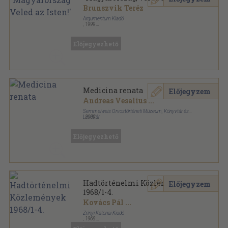
Brunszvik Teréz
Argumentum Kiadó
,
1999
Ragasztott papírkötés
,
277
oldal
Előjegyezhető
Medicina renata
Előjegyzem
Andreas Vesalius
...
Semmelweis Orvostörténeti Múzeum, Könyvtár és
Levéltár
,
2009
Ragasztott papírkötés
,
207
oldal
Előjegyezhető
Hadtörténelmi Közlemények
Előjegyzem
1968/1-4.
Kovács Pál
...
Zrínyi Katonai Kiadó
,
1968
Fűzött papírkötés
,
751
oldal