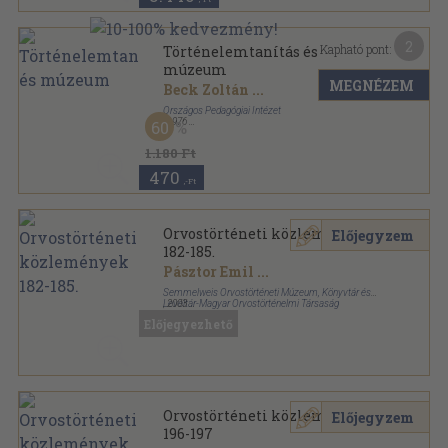
2
Kapható pont:
Történelemtanítás és
múzeum
MEGNÉZEM
Beck Zoltán
...
Országos Pedagógiai Intézet
,
1976
60
Fűzött kemény papírkötés
,
109
oldal
1.180 Ft
470
,-Ft
Orvostörténeti közlemények
Előjegyzem
182-185.
Pásztor Emil
...
Semmelweis Orvostörténeti Múzeum, Könyvtár és
Levéltár-Magyar Orvostörténelmi Társaság
,
2003
Ragasztott papírkötés
,
255
oldal
Előjegyezhető
Orvostörténeti közlemények sorozat
Orvostörténeti közlemények
Előjegyzem
196-197