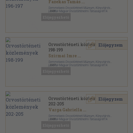
Fazekas Tamás
...
Semmelweis Orvostörténeti Múzeum, Könyvtár és
Levéltár-Magyar Orvostörténelmi Társaság-MTA
,
2006
Orvostörténeti Munkabizottság
Ragasztott papírkötés
,
266
oldal
Előjegyezhető
Orvostörténeti közlemények sorozat
Orvostörténeti közlemények
Előjegyzem
198-199
Szirmai Imre
...
Semmelweis Orvostörténeti Múzeum, Könyvtár és
Levéltár-Magyar Orvostörténelmi Társaság-MTA
,
2007
Orvostörténeti Munkabizottság
Ragasztott papírkötés
,
126
oldal
Előjegyezhető
Orvostörténeti közlemények sorozat
Orvostörténeti közlemények
Előjegyzem
202-205
Varga Gabriella
...
Semmelweis Orvostörténeti Múzeum, Könyvtár és
Levéltár-Magyar Orvostörténelmi Társaság-MTA
,
2008
Orvostörténeti Munkabizottság
Ragasztott papírkötés
,
196
oldal
Előjegyezhető
Orvostörténeti közlemények sorozat