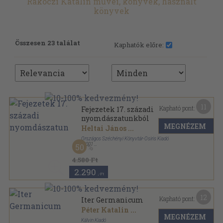
Rákóczi Katalin művei, könyvek, használt
könyvek
Összesen 23 találat
Kaphatók előre:
11
Kapható pont:
Fejezetek 17. századi
nyomdászatunkból
MEGNÉZEM
Heltai János
...
Országos Széchényi Könyvtár-Osiris Kiadó
,
2001
50
Fűzött kemény papírkötés
,
261
oldal
Libri de Libris sorozat
4.580 Ft
2.290
,-Ft
12
Kapható pont:
Iter Germanicum
Péter Katalin
...
MEGNÉZEM
Kálvin Kiadó