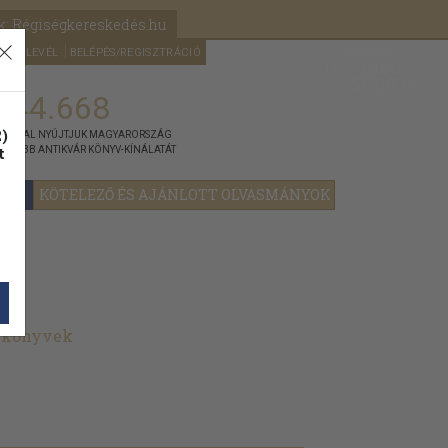
k: Régiségkereskedés.hu
A kosaram
HÍRLEVÉL
BELÉPÉS/REGISZTRÁCIÓ
MÉG
0
5000
Ft
144.668
)
ÁNNYAL NYÚJTJUK MAGYARORSZÁG
t
GYOBB ANTIKVÁR KÖNYV-KÍNÁLATÁT
YOK
KÖTELEZŐ ÉS AJÁNLOTT OLVASMÁNYOK
t könyvek