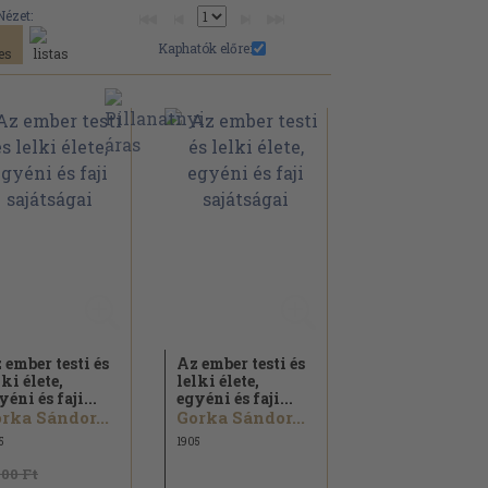
Nézet:
Kaphatók előre:
 ember testi és
Az ember testi és
lki élete,
lelki élete,
yéni és faji...
egyéni és faji...
rka Sándor...
Gorka Sándor...
5
1905
800 Ft