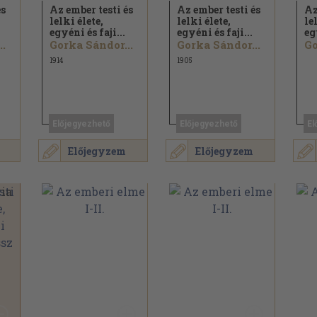
és
Az ember testi és
Az ember testi és
Az
lelki élete,
lelki élete,
le
egyéni és faji...
egyéni és faji...
eg
..
Gorka Sándor...
Gorka Sándor...
Go
1914
1905
Előjegyezhető
Előjegyezhető
El
Előjegyzem
Előjegyzem