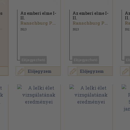
és
Az emberi elme I-
Az emberi elme I-
Az
II.
II.
II.
Ranschburg Pál...
Ranschburg Pál...
..
1923
1923
192
Előjegyezhető
Előjegyezhető
El
Előjegyzem
Előjegyzem