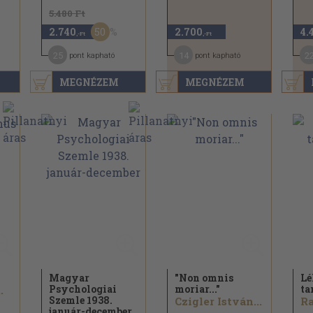
5.480 Ft
50
2.740
2.700
4.
,-Ft
,-Ft
25
14
2
pont kapható
pont kapható
MEGNÉZEM
MEGNÉZEM
Magyar
"Non omnis
Lé
Psychologiai
moriar..."
t
.
Szemle 1938.
Czigler István...
január-december