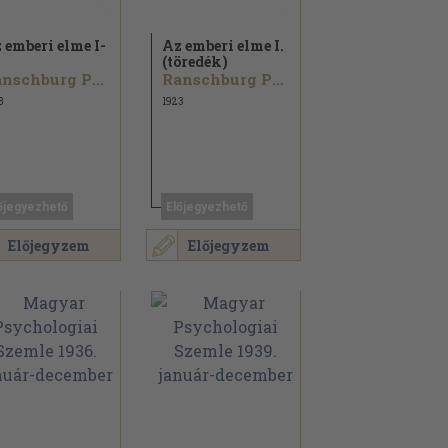
 emberi elme I-
Az emberi elme I.
(töredék)
Ranschburg Pál...
Ranschburg Pál...
3
1923
őjegyezhető
Előjegyezhető
Előjegyzem
Előjegyzem