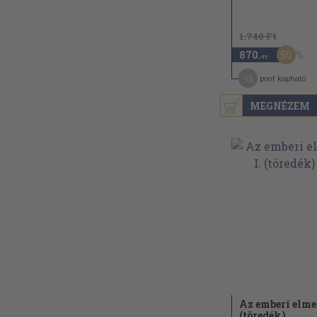
1.740 Ft
50
870
,-Ft
13
pont kapható
MEGNÉZEM
Az emberi elme 
(töredék)