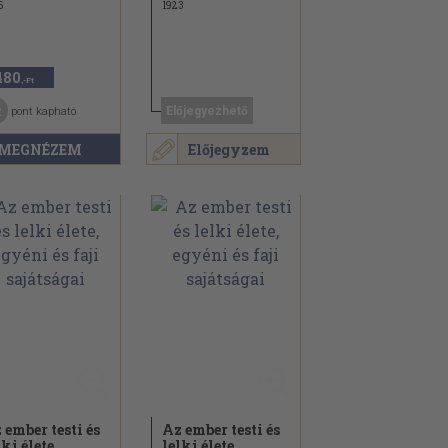
6
1923
480
,-Ft
2
Előjegyezhető
pont kapható
MEGNÉZEM
Előjegyzem
 ember testi és
Az ember testi és
lki élete,
lelki élete,