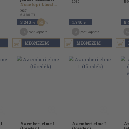
2020
194
Noszlopi László...
1937
6.480 Ft
50
3.240
1.740
8.
,-Ft
,-Ft
16
9
4
pont kapható
pont kapható
MEGNÉZEM
MEGNÉZEM
I.
Az emberi elme I.
Az emberi elme I.
Az
(töredék)
(töredék)
le