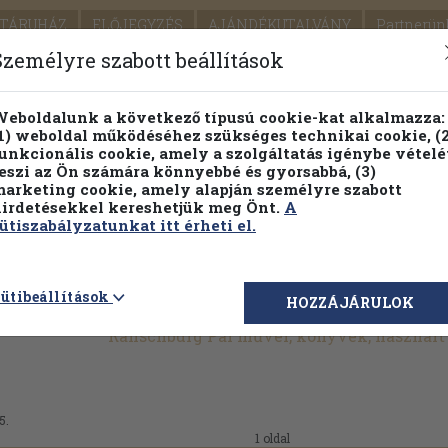
TÁRUHÁZ
ELŐJEGYZÉS
AJÁNDÉKUTALVÁNY
Partnerün
SZÁLLÍTÁS
SEGÍTSÉG
Személyre szabott beállítások
1.
Részletes kereső
Témaköri fa
eboldalunk a következő típusú cookie-kat alkalmazza:
1) weboldal működéséhez szükséges technikai cookie, (2
KIADV
unkcionális cookie, amely a szolgáltatás igénybe vételé
LEGNA
eszi az Ön számára könnyebbé és gyorsabbá, (3)
arketing cookie, amely alapján személyre szabott
PILLANATNYI ÁRAINK
FENNTARTHATÓ OLVASMÁN
irdetésekkel kereshetjük meg Önt.
A
ütiszabályzatunkat itt érheti el.
ütibeállítások
HOZZÁJÁRULOK
Ranschburg Pál művei, könyvek, használ
5.
1 oldal