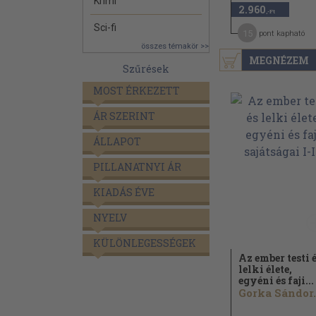
Krimi
2.960
,-Ft
Sci-fi
15
pont kapható
összes témakör >>
MEGNÉZEM
Szűrések
MOST ÉRKEZETT
ÁR SZERINT
ÁLLAPOT
PILLANATNYI ÁR
KIADÁS ÉVE
NYELV
KÜLÖNLEGESSÉGEK
Az ember testi 
lelki élete,
egyéni és faji...
Gorka Sándor.