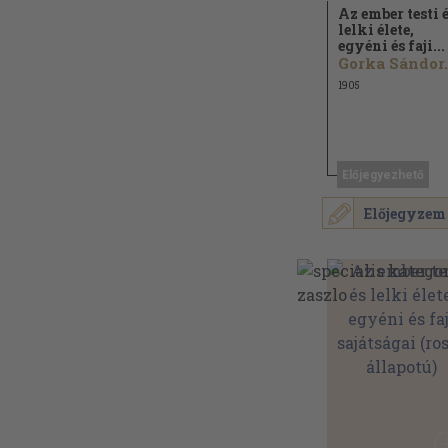
Az ember testi 
lelki élete,
egyéni és faji...
Gorka Sándor.
1905
Előjegyezhető
Előjegyzem