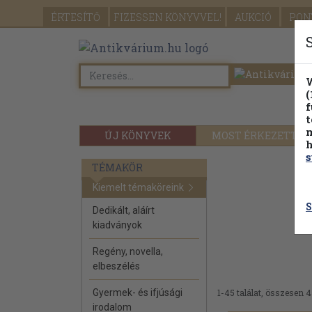
ÉRTESÍTŐ
FIZESSEN
KÖNYVVEL!
AUKCIÓ
PON
W
(
f
t
m
ÚJ KÖNYVEK
MOST ÉRKEZETT
h
s
TÉMAKÖR
Kiemelt témaköreink
S
Dedikált, aláírt
kiadványok
Regény, novella,
elbeszélés
Gyermek- és ifjúsági
1-45 találat, összesen 4
irodalom