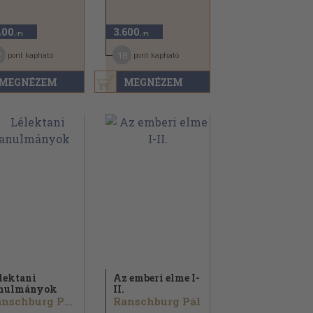
400
3.600
,-Ft
,-Ft
2
18
pont kapható
pont kapható
MEGNÉZEM
MEGNÉZEM
lektani
Az emberi elme I-
anulmányok
II.
Ranschburg Pál...
Ranschburg Pál