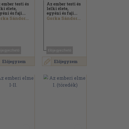
 ember testi és
Az ember testi és
lki élete,
lelki élete,
yéni és faji...
egyéni és faji...
rka Sándor...
Gorka Sándor...
őjegyezhető
Előjegyezhető
Előjegyzem
Előjegyzem