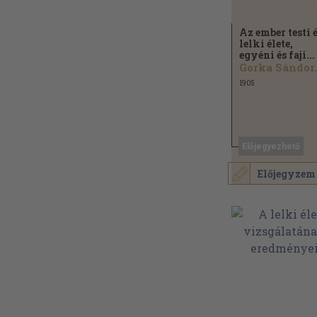
Az ember testi 
lelki élete,
egyéni és faji...
Gorka Sándor.
1905
Előjegyezhető
Előjegyzem