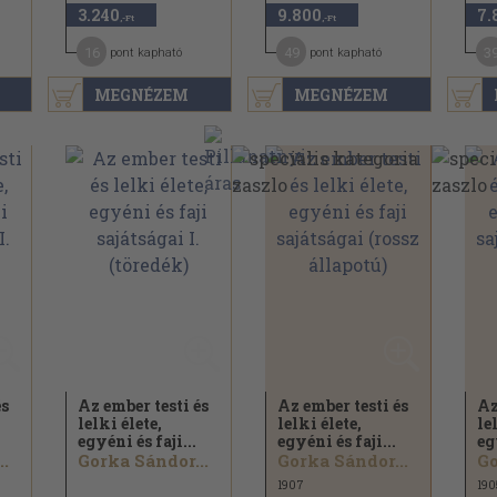
3.240
9.800
7.
,-Ft
,-Ft
16
49
3
pont kapható
pont kapható
MEGNÉZEM
MEGNÉZEM
és
Az ember testi és
Az ember testi és
Az
lelki élete,
lelki élete,
le
egyéni és faji...
egyéni és faji...
eg
..
Gorka Sándor...
Gorka Sándor...
Go
1907
190