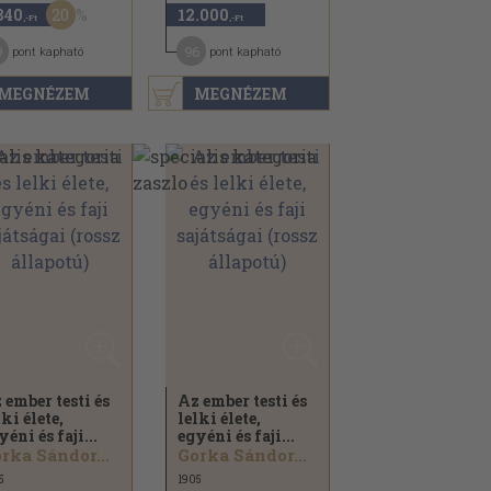
20
840
12.000
,-Ft
,-Ft
9
96
pont kapható
pont kapható
MEGNÉZEM
MEGNÉZEM
 ember testi és
Az ember testi és
lki élete,
lelki élete,
yéni és faji...
egyéni és faji...
rka Sándor...
Gorka Sándor...
5
1905