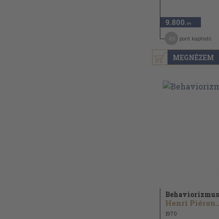
9.800
,-Ft
49
pont kapható
MEGNÉZEM
Behaviorizmus
Henri Piéron..
1970