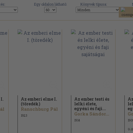
és:
Egy oldalon látható:
Könyvek típusa:
I.
Az emberi elme I.
Az ember testi és
Az
(töredék)
lelki élete,
le
egyéni és faji...
eg
ál
Ranschburg Pál
Gorka Sándor...
Go
1923
1914
190
9.