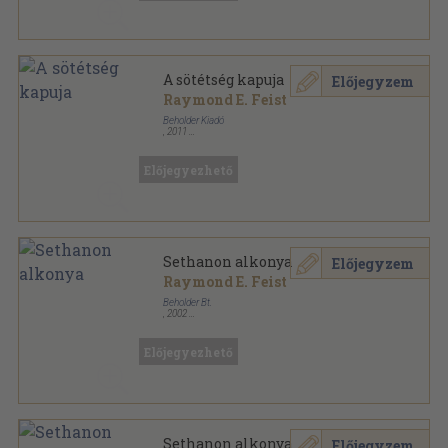
A sötétség kapuja
Előjegyzem
Raymond E. Feist
Beholder Kiadó
,
2011
Ragasztott papírkötés
,
267
oldal
Démonháború sorozat
Előjegyezhető
Sethanon alkonya
Előjegyzem
Raymond E. Feist
Beholder Bt.
,
2002
Ragasztott papírkötés
,
427
oldal
Résháború sorozat sorozat
Előjegyezhető
Sethanon alkonya
Előjegyzem