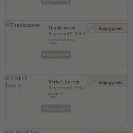
Előjegyezhető
Tündérmese
Előjegyzem
Raymond E. Feist
Excalibur Könyvkiadó
,
1998
Ragasztott papírkötés
,
495
oldal
Excalibur Fantasy sorozat
Előjegyezhető
Vérbeli herceg
Előjegyzem
Raymond E. Feist
Beholder Kft.
,
1998
Ragasztott papírkötés
,
319
oldal
Beholder-fantasy sorozat
Előjegyezhető