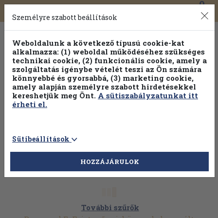
0
Toggle
Főmenü
Könyveink
navigation
Személyre szabott beállítások
Weboldalunk a következő típusú cookie-kat
alkalmazza: (1) weboldal működéséhez szükséges
technikai cookie, (2) funkcionális cookie, amely a
szolgáltatás igénybe vételét teszi az Ön számára
könnyebbé és gyorsabbá, (3) marketing cookie,
amely alapján személyre szabott hirdetésekkel
kereshetjük meg Önt.
A sütiszabályzatunkat itt
érheti el.
Sütibeállítások
HOZZÁJÁRULOK
További szűrők