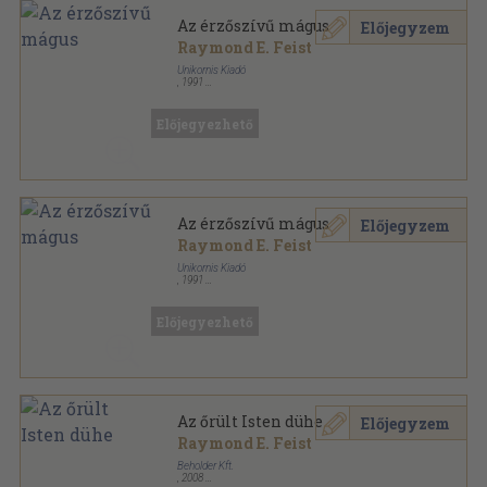
Az érzőszívű mágus
Előjegyzem
Raymond E. Feist
Unikornis Kiadó
,
1991
Könyvkötői papírkötés
,
606
oldal
Griff könyvek sorozat
Előjegyezhető
Az érzőszívű mágus
Előjegyzem
Raymond E. Feist
Unikornis Kiadó
,
1991
Ragasztott papírkötés
,
606
oldal
Griff könyvek sorozat
Előjegyezhető
Az őrült Isten dühe
Előjegyzem
Raymond E. Feist
Beholder Kft.
,
2008