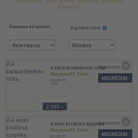
Raymond E. Feist művei, könyvek, használt
könyvek
Összesen 62 találat
Kaphatók előre:
15
Kapható pont:
A kalmárfejedelem titka
Raymond E. Feist
MEGNÉZEM
Beholder Kft.
,
2006
Ragasztott papírkötés
,
409
oldal
Beholder-fantasy sorozat
2.980
,-Ft
21
Kapható pont:
A sötét királynő árnyéka
Raymond E. Feist
MEGNÉZEM
Beholder Kft.