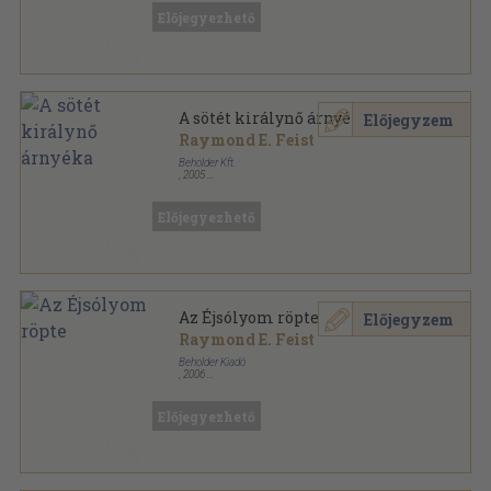
Előjegyezhető
A sötét királynő árnyéka
Előjegyzem
Raymond E. Feist
Beholder Kft.
,
2005
Ragasztott papírkötés
,
442
oldal
Beholder fantasy sorozat
Előjegyezhető
Az Éjsólyom röpte
Előjegyzem
Raymond E. Feist
Beholder Kiadó
,
2006
Ragasztott papírkötés
,
345
oldal
Beholder fantasy sorozat
Előjegyezhető