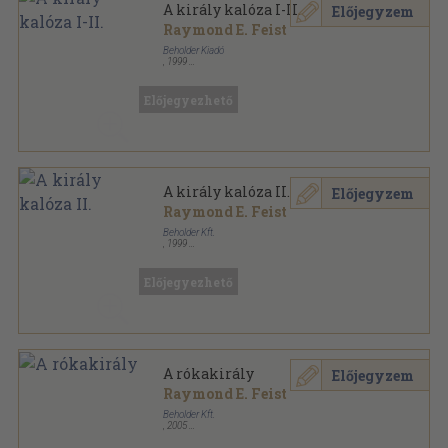
A király kalóza I-II.
Előjegyzem
Raymond E. Feist
Beholder Kiadó
,
1999
Ragasztott papírkötés
,
582
oldal
Beholder Fantasy - Ősök városa sorozat
Előjegyezhető
A király kalóza II.
Előjegyzem
Raymond E. Feist
Beholder Kft.
,
1999
Ragasztott papírkötés
,
282
oldal
Beholder Fantasy - Ősök városa sorozat
Előjegyezhető
A rókakirály
Előjegyzem
Raymond E. Feist
Beholder Kft.
,
2005
Ragasztott papírkötés
,
313
oldal
Beholder Fantasy - Ősök városa sorozat