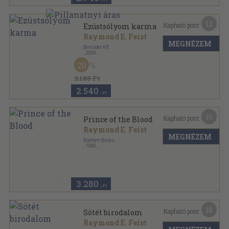
13
Kapható pont:
Ezüstsólyom karma
Raymond E. Feist
MEGNÉZEM
Beholder Kft.
,
2004
Ragasztott papírkötés
,
311
oldal
20
Beholder fantasy sorozat
3.180 Ft
2.540
,-Ft
16
Kapható pont:
Prince of the Blood
Raymond E. Feist
MEGNÉZEM
Bantam Books
,
1990
Ragasztott papírkötés
,
390
oldal
The Riftwar Saga sorozat
3.280
,-Ft
18
Kapható pont:
Sötét birodalom
Raymond E. Feist