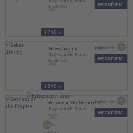
Raymond E. Feist
...
MEGNÉZEM
Beholder Kiadó
,
2002
Ragasztott papírkötés
,
427
oldal
Beholder Fantasy - Ősök városa sorozat
1.740
,-Ft
9
Kapható pont:
Sebes Jimmy
Raymond E. Feist
...
MEGNÉZEM
Beholder Kiadó
,
2004
Ragasztott papírkötés
,
356
oldal
Résháború legendája sorozat
1.840
,-Ft
7
Kapható pont:
Servant of the Empire
Raymond E. Feist
...
MEGNÉZEM
Grafton
,
1992
Ragasztott papírkötés
,
827
oldal
50
Grafton - Fantasy sorozat
2.740 Ft