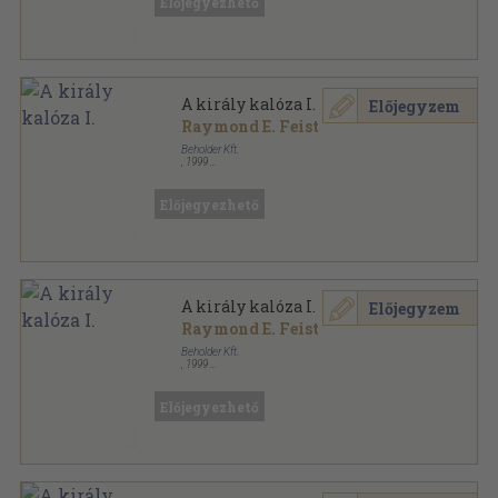
Előjegyezhető
A király kalóza I.
Előjegyzem
Raymond E. Feist
Beholder Kft.
,
1999
Ragasztott papírkötés
,
300
oldal
Beholder Fantasy - Ősök városa sorozat
Előjegyezhető
A király kalóza I.
Előjegyzem
Raymond E. Feist
Beholder Kft.
,
1999
Ragasztott papírkötés
,
300
oldal
Beholder Fantasy - Ősök városa sorozat
Előjegyezhető