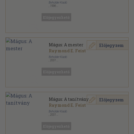
Beholder Kiadó
,
1996
Ragasztott papírkötés
,
331
oldal
Beholder fantasy sorozat
Előjegyezhető
Mágus: A mester
Előjegyzem
Raymond E. Feist
Beholder Kiadó
,
2001
Ragasztott papírkötés
,
377
oldal
Beholder fantasy sorozat
Előjegyezhető
Mágus: A tanítvány
Előjegyzem
Raymond E. Feist
Beholder Kiadó
,
2001
Ragasztott papírkötés
,
315
oldal
Beholder fantasy sorozat
Előjegyezhető