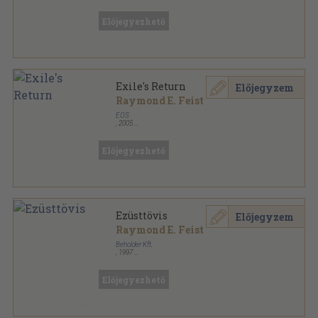
Fűzött kemény papírkötés
,
425
oldal
Beholder Fantasy - Ősök városa sorozat
Előjegyezhető
Exile's Return
Előjegyzem
Raymond E. Feist
EOS
,
2005
Fűzött kemény papírkötés
,
345
oldal
Conclave of Shadows sorozat
Előjegyezhető
Ezüsttövis
Előjegyzem
Raymond E. Feist
Beholder Kft.
,
1997
Ragasztott papírkötés
,
396
oldal
Mágus sorozat
Előjegyezhető