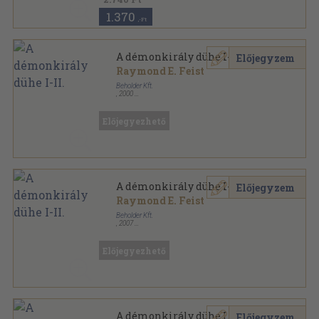
1.370
,-Ft
A démonkirály dühe I-II.
Előjegyzem
Raymond E. Feist
Beholder Kft.
,
2000
Ragasztott papírkötés
,
600
oldal
Beholder fantasy sorozat
Előjegyezhető
A démonkirály dühe I-II.
Előjegyzem
Raymond E. Feist
Beholder Kft.
,
2007
Ragasztott papírkötés
,
722
oldal
Beholder fantasy sorozat
Előjegyezhető
A démonkirály dühe I.
Előjegyzem