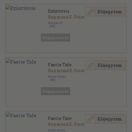
Ezüsttövis
Előjegyzem
Raymond E. Feist
Beholder Kft.
,
2002
Ragasztott papírkötés
,
361
oldal
Beholder fantasy sorozat
Előjegyezhető
Faerie Tale
Előjegyzem
Raymond E. Feist
Bantam Books
,
1989
Ragasztott papírkötés
,
435
oldal
Előjegyezhető
Faerie Tale
Előjegyzem
Raymond E. Feist
Grafton Books