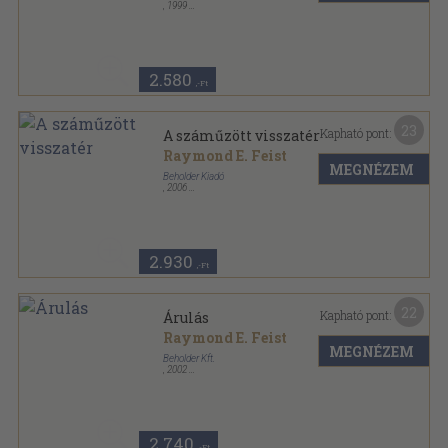
,
1999
Ragasztott papírkötés
,
442
oldal
Beholder fantasy sorozat
2.580
,-Ft
23
Kapható pont:
A száműzött visszatér
Raymond E. Feist
MEGNÉZEM
Beholder Kiadó
,
2006
Ragasztott papírkötés
,
281
oldal
Beholder Fantasy - Ősök városa sorozat
2.930
,-Ft
22
Kapható pont:
Árulás
Raymond E. Feist
MEGNÉZEM
Beholder Kft.
,
2002
Ragasztott papírkötés
,
411
oldal
Beholder fantasy sorozat
2.740
,-Ft