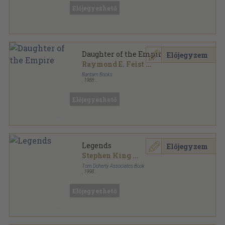
Előjegyezhető
Daughter of the Empire
Előjegyzem
Raymond E. Feist
...
Bantam Books
,
1988
Ragasztott papírkötés
,
421
oldal
Előjegyezhető
Legends
Előjegyzem
Stephen King
...
Tom Doherty Associates Book
,
1998
Fűzött kemény papírkötés
,
715
oldal
Előjegyezhető