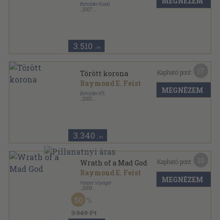
MEGNÉZEM
Beholder Kiadó
,
2007
Fűzött kemény papírkötés
,
409
oldal
Beholder Fantasy - Ősök városa sorozat
3.510
,-Ft
17
Kapható pont:
Törött korona
Raymond E. Feist
MEGNÉZEM
Beholder Kft.
,
2000
Ragasztott papírkötés
,
520
oldal
Beholder Fantasy - Ősök városa sorozat
3.340
,-Ft
10
Kapható pont:
Wrath of a Mad God
Raymond E. Feist
MEGNÉZEM
Harper Voyager
,
2009
Ragasztott papírkötés
,
516
oldal
50
3.940 Ft