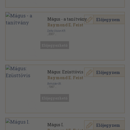
Mágus - a tanítvány
Előjegyzem
Raymond E. Feist
Delta Vision Kft.
,
2007
Ragasztott papírkötés
,
134
oldal
Előjegyezhető
Mágus: Ezüsttövis
Előjegyzem
Raymond E. Feist
Beholder Bt.
,
1997
Ragasztott papírkötés
,
396
oldal
Előjegyezhető
Mágus I.
Előjegyzem