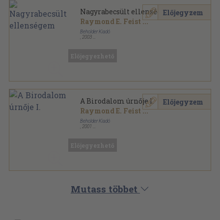
Nagyrabecsült ellenségem
Előjegyzem
Raymond E. Feist
...
Beholder Kiadó
,
2003
Ragasztott papírkötés
,
346
oldal
Résháború legendája sorozat
Előjegyezhető
A Birodalom úrnője I.
Előjegyzem
Raymond E. Feist
...
Beholder Kiadó
,
2001
Ragasztott papírkötés
,
329
oldal
Beholder Fantasy - Ősök városa sorozat
Előjegyezhető
Mutass többet