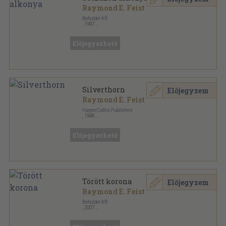
Raymond E. Feist
Beholder Kft.
,
1997
Ragasztott papírkötés
,
441
oldal
Előjegyezhető
Silverthorn
Előjegyzem
Raymond E. Feist
HarperCollins Publishers
,
1996
Ragasztott papírkötés
,
432
oldal
Voyager sorozat
Előjegyezhető
Törött korona
Előjegyzem
Raymond E. Feist
Beholder Kft.
,
2007
Ragasztott papírkötés
,
520
oldal
Beholder Fantasy - Ősök városa sorozat