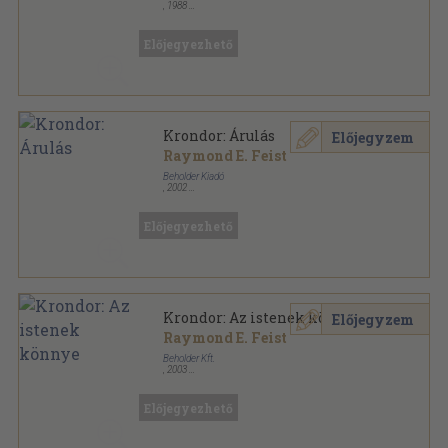
,
1988
Ragasztott papírkötés
,
393
oldal
Előjegyezhető
Krondor: Árulás
Előjegyzem
Raymond E. Feist
Beholder Kiadó
,
2002
Ragasztott papírkötés
,
411
oldal
Beholder Fantasy - Ősök városa sorozat
Előjegyezhető
Krondor: Az istenek könnye
Előjegyzem
Raymond E. Feist
Beholder Kft.
,
2003
Ragasztott papírkötés
,
349
oldal
Beholder Fantasy - Ősök városa sorozat
Előjegyezhető