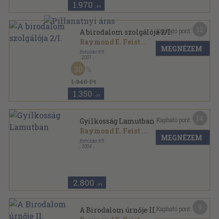
1.970
,-Ft
12
Kapható pont:
A birodalom szolgálója 2/I.
Raymond E. Feist
...
MEGNÉZEM
Beholder Kft.
,
2001
Ragasztott papírkötés
,
315
oldal
30
Beholder fantasy sorozat
1.940 Ft
1.350
,-Ft
14
Kapható pont:
Gyilkosság Lamutban
Raymond E. Feist
...
MEGNÉZEM
Beholder Kft.
,
2004
Ragasztott papírkötés
,
299
oldal
Beholder fantasy sorozat
2.800
,-Ft
9
Kapható pont:
A Birodalom úrnője II.