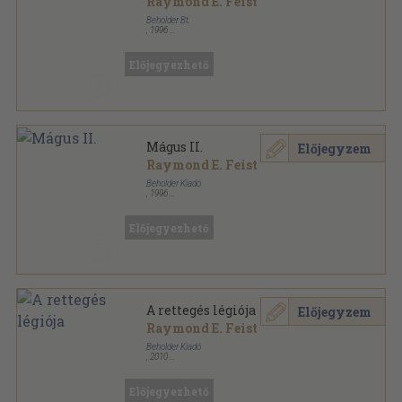
Raymond E. Feist
Beholder Bt.
,
1996
Ragasztott papírkötés
,
298
oldal
Előjegyezhető
Mágus II.
Előjegyzem
Raymond E. Feist
Beholder Kiadó
,
1996
Ragasztott papírkötés
,
331
oldal
Előjegyezhető
A rettegés légiója
Előjegyzem
Raymond E. Feist
Beholder Kiadó
,
2010
Ragasztott papírkötés
,
331
oldal
Démonháború sorozat
Előjegyezhető