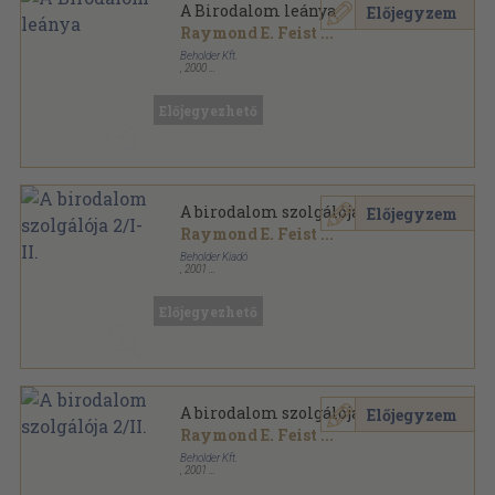
A Birodalom leánya
Előjegyzem
Raymond E. Feist
...
Beholder Kft.
,
2000
Ragasztott papírkötés
,
425
oldal
Beholder Fantasy - Ősök városa sorozat
Előjegyezhető
A birodalom szolgálója 2/I-II.
Előjegyzem
Raymond E. Feist
...
Beholder Kiadó
,
2001
Ragasztott papírkötés
,
724
oldal
Birodalom-sorozat sorozat
Előjegyezhető
A birodalom szolgálója 2/II.
Előjegyzem
Raymond E. Feist
...
Beholder Kft.
,
2001
Ragasztott papírkötés
,
409
oldal
Beholder Fantasy - Ősök városa sorozat