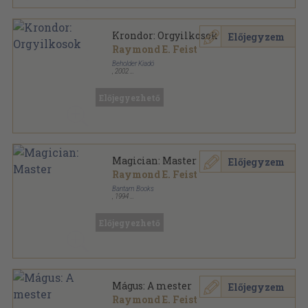
Krondor: Orgyilkosok
Előjegyzem
Raymond E. Feist
Beholder Kiadó
,
2002
Ragasztott papírkötés
,
331
oldal
Beholder fantasy sorozat
Előjegyezhető
Magician: Master
Előjegyzem
Raymond E. Feist
Bantam Books
,
1994
Ragasztott papírkötés
,
499
oldal
Riftwar Saga sorozat
Előjegyezhető
Mágus: A mester
Előjegyzem
Raymond E. Feist