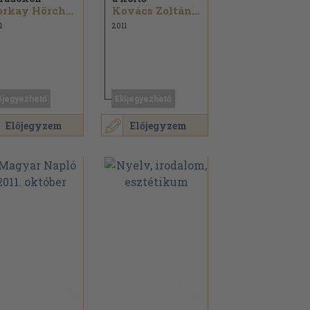
Horkay Hörcher Ferenc
Kovács Zoltán Vilmos
1
2011
őjegyezhető
Előjegyezhető
Előjegyzem
Előjegyzem