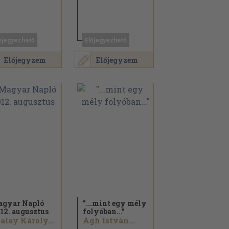
őjegyezhető
Előjegyezhető
Előjegyzem
Előjegyzem
gyar Napló
"...mint egy mély
12. augusztus
folyóban..."
alay Károly...
Ágh István...