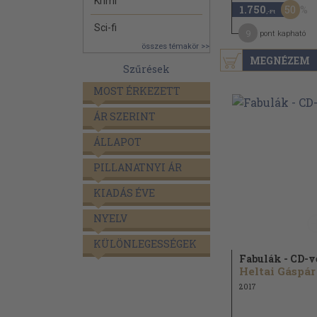
Krimi
50
1.750
,-Ft
Sci-fi
9
pont kapható
összes témakör >>
MEGNÉZEM
Szűrések
MOST ÉRKEZETT
ÁR SZERINT
ÁLLAPOT
PILLANATNYI ÁR
KIADÁS ÉVE
NYELV
KÜLÖNLEGESSÉGEK
Fabulák - CD-v
Heltai Gáspár
2017