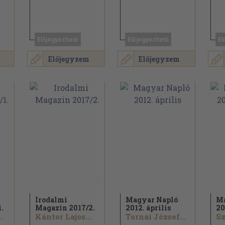
Előjegyezhető
Előjegyezhető
El
Előjegyzem
Előjegyzem
Irodalmi
Magyar Napló
Ma
1.
Magazin 2017/
2.
2012. április
20
.
Kántor Lajos...
Tornai József...
Sz