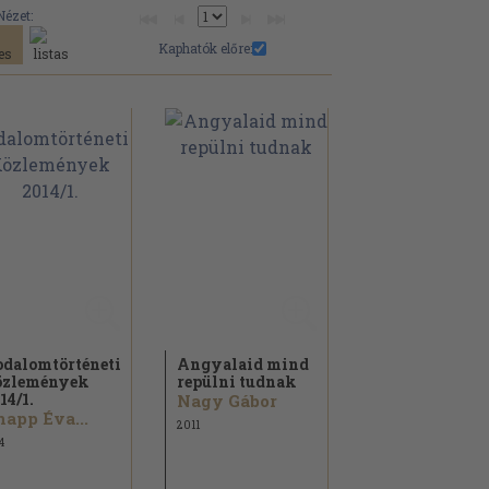
Nézet:
Kaphatók előre:
odalomtörténeti
Angyalaid mind
özlemények
repülni tudnak
14/
1.
Nagy Gábor
app Éva...
2011
4