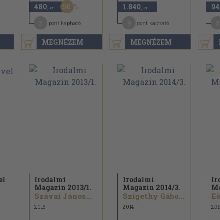
50
480
1.840
94
,-Ft
,-Ft
2
9
5
pont kapható
pont kapható
MEGNÉZEM
MEGNÉZEM
el
Irodalmi
Irodalmi
Ir
Magazin 2013/
1.
Magazin 2014/
3.
Ma
Szávai János...
Szigethy Gábor...
Eö
2013
2014
201