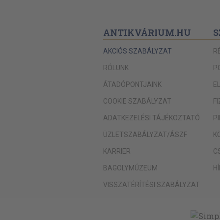
ANTIKVÁRIUM.HU
S
AKCIÓS SZABÁLYZAT
R
RÓLUNK
P
ÁTADÓPONTJAINK
E
COOKIE SZABÁLYZAT
F
ADATKEZELÉSI TÁJÉKOZTATÓ
P
ÜZLETSZABÁLYZAT/ÁSZF
K
KARRIER
C
BAGOLYMÚZEUM
H
VISSZATÉRÍTÉSI SZABÁLYZAT