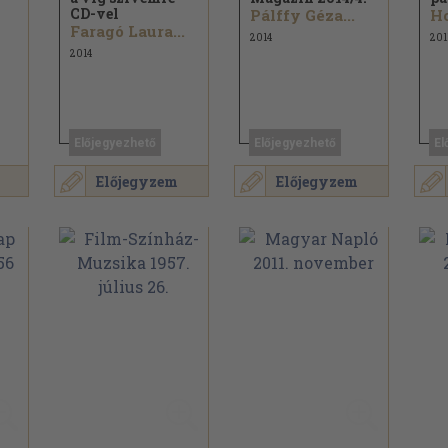
CD-vel
Pálffy Géza...
Faragó Laura...
2014
201
2014
Előjegyezhető
Előjegyezhető
El
Előjegyzem
Előjegyzem