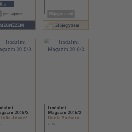
0
,-Ft
Előjegyezhető
pont kapható
MEGNÉZEM
Előjegyzem
odalmi
Irodalmi
gazin 2015/
3.
Magazin 2016/
2.
tvös József...
Bank Barbara...
5
2016