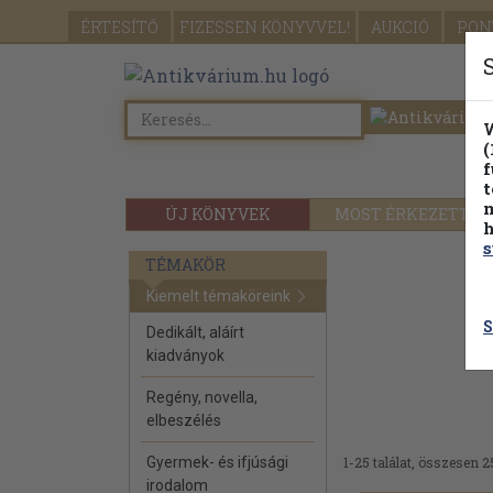
ÉRTESÍTŐ
FIZESSEN
KÖNYVVEL!
AUKCIÓ
PON
W
(
f
t
m
ÚJ KÖNYVEK
MOST ÉRKEZETT
h
s
TÉMAKÖR
Kiemelt témaköreink
S
Dedikált, aláírt
kiadványok
Regény, novella,
elbeszélés
Gyermek- és ifjúsági
1-25 találat, összesen 2
irodalom