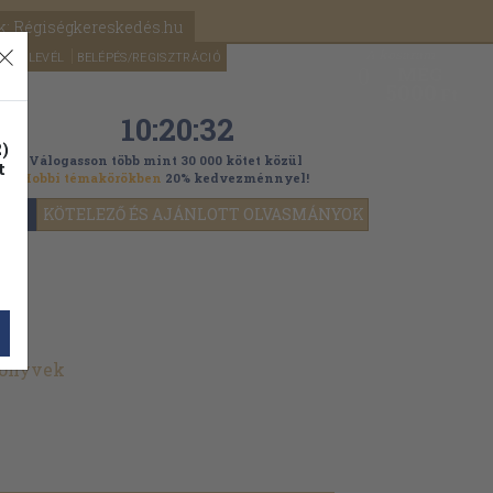
k: Régiségkereskedés.hu
A kosaram
HÍRLEVÉL
BELÉPÉS/REGISZTRÁCIÓ
MÉG
0
5000
Ft
10:20:30
)
Válogasson több mint 30 000 kötet közül
t
Hobbi témakörökben
20% kedvezménnyel!
YOK
KÖTELEZŐ ÉS AJÁNLOTT OLVASMÁNYOK
könyvek