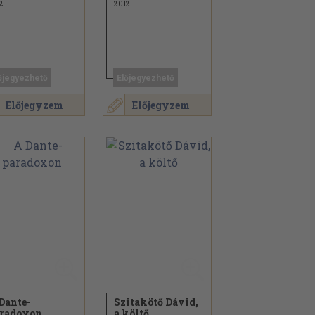
2
2012
őjegyezhető
Előjegyezhető
Előjegyzem
Előjegyzem
Dante-
Szitakötő Dávid,
radoxon
a költő