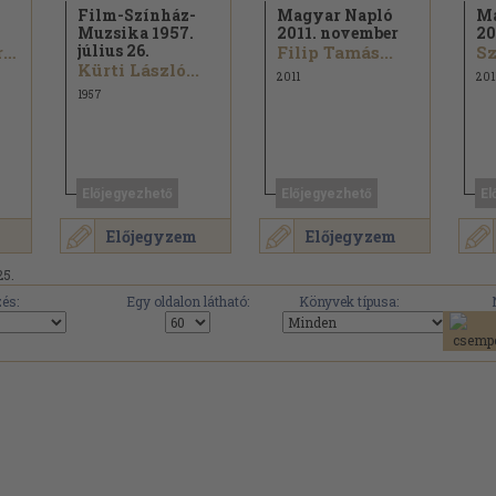
Film-Színház-
Magyar Napló
Ma
Muzsika 1957.
2011. november
20
július 26.
Salamon Konrád
Filip Tamás...
Kürti László...
2011
201
1957
Előjegyezhető
Előjegyezhető
El
Előjegyzem
Előjegyzem
25.
és:
Egy oldalon látható:
Könyvek típusa: