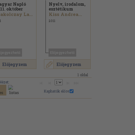
gyar Napló
Nyelv, irodalom,
11. október
esztétikum
Szakolczay Lajos...
Kiss Andrea...
1
2011
őjegyezhető
Előjegyezhető
Előjegyzem
Előjegyzem
1 oldal
Nézet:
Kaphatók előre: