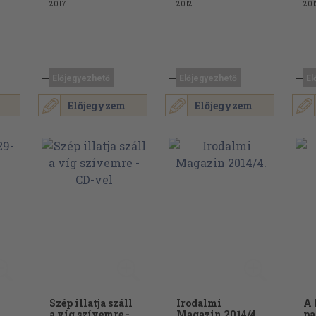
2017
2012
201
Előjegyezhető
Előjegyezhető
El
Előjegyzem
Előjegyzem
Szép illatja száll
Irodalmi
A 
a víg szívemre -
Magazin 2014/
4.
pa