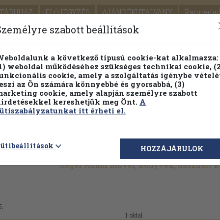
TÁRUHÁZ
ELŐJEGYZÉS
AJÁNDÉKUTALVÁNY
Partnerün
SZÁLLÍTÁS
SEGÍTSÉG
Személyre szabott beállítások
Részletes kereső
Témaköri fa
eboldalunk a következő típusú cookie-kat alkalmazza:
1) weboldal működéséhez szükséges technikai cookie, (2
unkcionális cookie, amely a szolgáltatás igénybe vételé
eszi az Ön számára könnyebbé és gyorsabbá, (3)
arketing cookie, amely alapján személyre szabott
PILLANATNYI ÁRAINK
FENNTARTHATÓ OLVASMÁN
irdetésekkel kereshetjük meg Önt.
A
ütiszabályzatunkat itt érheti el.
ütibeállítások
HOZZÁJÁRULOK
Réger Ádám művei, könyvek, használt 
5.
1 oldal