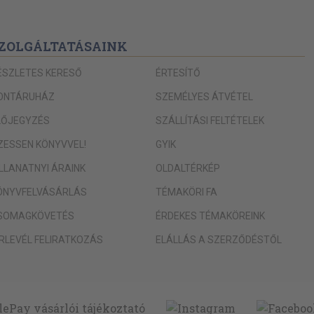
ZOLGÁLTATÁSAINK
ÉSZLETES KERESŐ
ÉRTESÍTŐ
ONTÁRUHÁZ
SZEMÉLYES ÁTVÉTEL
LŐJEGYZÉS
SZÁLLÍTÁSI FELTÉTELEK
IZESSEN KÖNYVVEL!
GYIK
ILLANATNYI ÁRAINK
OLDALTÉRKÉP
ÖNYVFELVÁSÁRLÁS
TÉMAKÖRI FA
SOMAGKÖVETÉS
ÉRDEKES TÉMAKÖREINK
ÍRLEVÉL FELIRATKOZÁS
ELÁLLÁS A SZERZŐDÉSTŐL