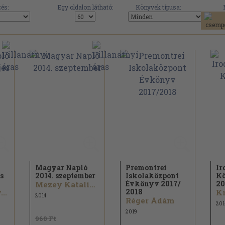
és:
Egy oldalon látható:
Könyvek típusa:
Magyar Napló
Premontrei
Ir
es
2014. szeptember
Iskolaközpont
K
Évkönyv 2017/
20
Mezey Katalin...
2018
..
Kn
2014
Réger Ádám
201
2019
960 Ft