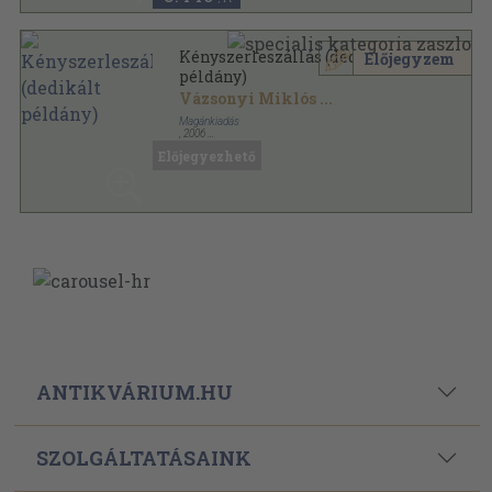
Kényszerleszállás (dedikált
Előjegyzem
példány)
Vázsonyi Miklós
...
Magánkiadás
,
2006
Ragasztott papírkötés
,
145
oldal
Előjegyezhető
ANTIKVÁRIUM.HU
SZOLGÁLTATÁSAINK