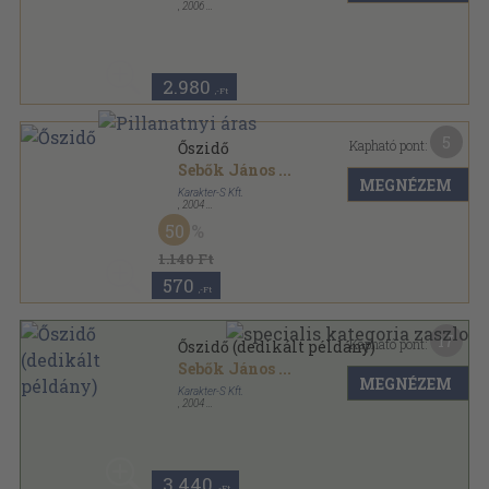
,
2006
Ragasztott papírkötés
,
112
oldal
2.980
,-Ft
5
Kapható pont:
Őszidő
Sebők János
...
MEGNÉZEM
Karakter-S Kft.
,
2004
Ragasztott papírkötés
,
127
oldal
50
1.140 Ft
570
,-Ft
17
Kapható pont:
Őszidő (dedikált példány)
Sebők János
...
MEGNÉZEM
Karakter-S Kft.
,
2004
Ragasztott papírkötés
,
127
oldal
3.440
,-Ft