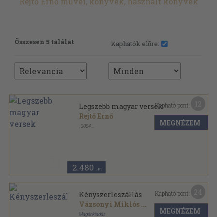
Rejtő Ernő művei, könyvek, használt könyvek
Összesen 5 találat
Kaphatók előre:
12
Kapható pont:
Legszebb magyar versek
Rejtő Ernő
MEGNÉZEM
,
2004
Ragasztott papírkötés
,
295
oldal
2.480
,-Ft
24
Kapható pont:
Kényszerleszállás
Vázsonyi Miklós
...
MEGNÉZEM
Magánkiadás