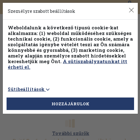
0
Toggle
Főmenü
Könyveink
navigation
Személyre szabott beállítások
Weboldalunk a következő típusú cookie-kat
alkalmazza: (1) weboldal működéséhez szükséges
technikai cookie, (2) funkcionális cookie, amely a
szolgáltatás igénybe vételét teszi az Ön számára
könnyebbé és gyorsabbá, (3) marketing cookie,
amely alapján személyre szabott hirdetésekkel
kereshetjük meg Önt.
A sütiszabályzatunkat itt
érheti el.
Sütibeállítások
HOZZÁJÁRULOK
További szűrők