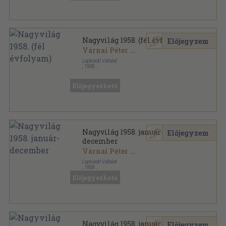
Nagyvilág 1958. (fél évfolyam)
Előjegyzem
Várnai Péter
...
Lapkiadó Vállalat
,
1958
Könyvkötői kötés
,
943
oldal
Nagyvilág sorozat
Előjegyezhető
Nagyvilág 1958. január-
Előjegyzem
december
Várnai Péter
...
Lapkiadó Vállalat
,
1958
Fűzött papírkötés
,
1888
oldal
Előjegyezhető
Nagyvilág sorozat
Nagyvilág 1958. január-
Előjegyzem