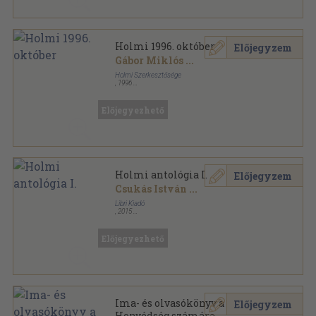
Holmi 1996. október
Előjegyzem
Gábor Miklós
...
Holmi Szerkesztősége
,
1996
Ragasztott papírkötés
,
150
oldal
Holmi sorozat
Előjegyezhető
Holmi antológia I.
Előjegyzem
Csukás István
...
Libri Kiadó
,
2015
Fűzött kemény papírkötés
,
582
oldal
Holmi sorozat
Előjegyezhető
Ima- és olvasókönyv a Magyar
Előjegyzem
Honvédség számára