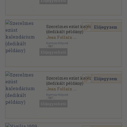
Előjegyezhető
Szerelmes ezüst kalendárium
Előjegyzem
(dedikált példány)
Jean Follain
...
Kozmosz Könyvek
,
1967
Vászon
,
532
oldal
Előjegyezhető
Szerelmes ezüst kalendárium
Előjegyzem
(dedikált példány)
Jean Follain
...
Kozmosz Könyvek
,
1967
Vászon
,
532
oldal
Előjegyezhető