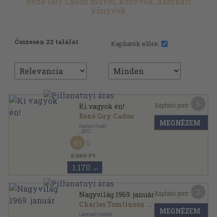
René Guy Cadou művei, könyvek, használt
könyvek
Összesen 22 találat
Kaphatók előre:
6
Kapható pont:
Ki vagyok én!
René Guy Cadou
MEGNÉZEM
Kairosz Kiadó
,
2010
Fűzött kemény papírkötés
,
120
oldal
50
2.340 Ft
1.170
,-Ft
2
Kapható pont:
Nagyvilág 1969. január
Charles Tomlinson
...
MEGNÉZEM
Lapkiadó Vállalat