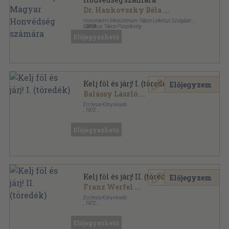
Dr. Hankovszky Béla
...
Honvédelmi Minisztérium-Tábori Lelkészi Szolgálat-
Katolikus Tábori Püspökség
,
2009
Vászon
,
1146
oldal
Előjegyezhető
Kelj föl és járj! I. (töredék)
Előjegyzem
Balássy László
...
Ecclesia Könyvkiadó
,
1972
Fűzött kemény papírkötés
,
462
oldal
Előjegyezhető
Kelj föl és járj! II. (töredék)
Előjegyzem
Franz Werfel
...
Ecclesia Könyvkiadó
,
1972
Fűzött kemény papírkötés
,
288
oldal
Előjegyezhető