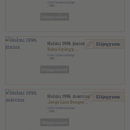
Holmi Szerkesztősége
,
1993
Ragasztott papírkötés
,
143
oldal
Holmi sorozat
Előjegyezhető
Holmi 1996. június
Előjegyzem
Rába György
...
Holmi Szerkesztősége
,
1996
Ragasztott papírkötés
,
150
oldal
Holmi sorozat
Előjegyezhető
Holmi 1996. március
Előjegyzem
Jorge Luis Borges
...
Holmi Szerkesztősége
,
1996
Ragasztott papírkötés
,
145
oldal
Holmi sorozat
Előjegyezhető