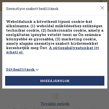
0
Toggle
Főmenü
Könyveink
navigation
Személyre szabott beállítások
Weboldalunk a következő típusú cookie-kat
alkalmazza: (1) weboldal működéséhez szükséges
technikai cookie, (2) funkcionális cookie, amely a
szolgáltatás igénybe vételét teszi az Ön számára
könnyebbé és gyorsabbá, (3) marketing cookie,
amely alapján személyre szabott hirdetésekkel
kereshetjük meg Önt.
A sütiszabályzatunkat itt
érheti el.
Sütibeállítások
HOZZÁJÁRULOK
További szűrők