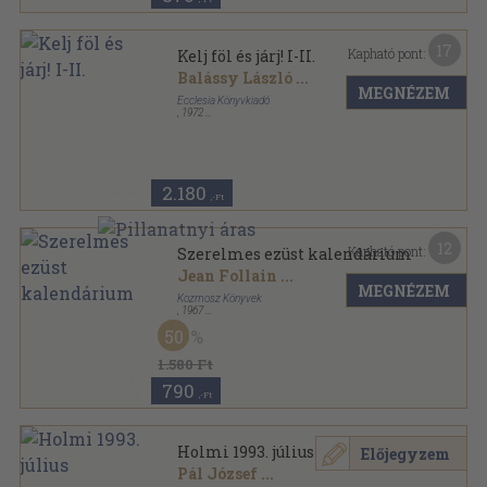
17
Kapható pont:
Kelj föl és járj! I-II.
Balássy László
...
MEGNÉZEM
Ecclesia Könyvkiadó
,
1972
Fűzött kemény papírkötés
,
761
oldal
2.180
,-Ft
12
Kapható pont:
Szerelmes ezüst kalendárium
Jean Follain
...
MEGNÉZEM
Kozmosz Könyvek
,
1967
Vászon
,
532
oldal
50
1.580 Ft
790
,-Ft
Holmi 1993. július
Előjegyzem
Pál József
...