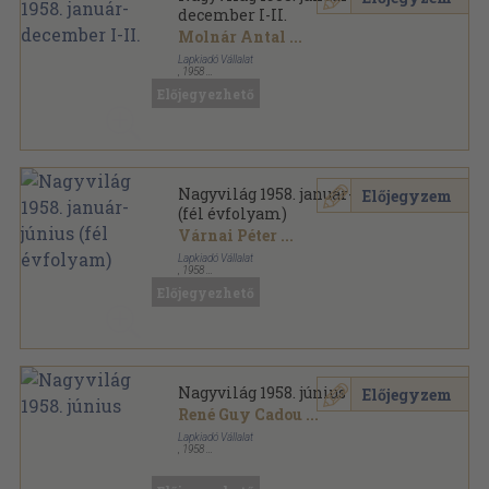
december I-II.
Molnár Antal
...
Lapkiadó Vállalat
,
1958
Könyvkötői kötés
,
1888
oldal
Előjegyezhető
Nagyvilág sorozat
Nagyvilág 1958. január-június
Előjegyzem
(fél évfolyam)
Várnai Péter
...
Lapkiadó Vállalat
,
1958
Könyvkötői kötés
,
941
oldal
Előjegyezhető
Nagyvilág sorozat
Nagyvilág 1958. június
Előjegyzem
René Guy Cadou
...
Lapkiadó Vállalat
,
1958
Fűzött papírkötés
,
154
oldal
Nagyvilág sorozat