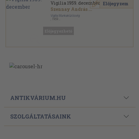
Vigilia 1959. december
Előjegyzem
Szennay András
...
Vigilia Munkaközösség
,
1959
Tűzött kötés
,
62
oldal
Vigilia sorozat
Előjegyezhető
ANTIKVÁRIUM.HU
SZOLGÁLTATÁSAINK