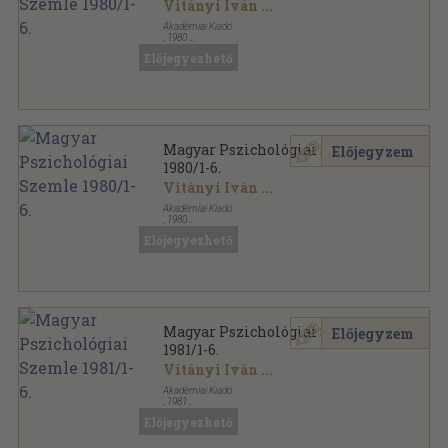
Vitányi Iván
...
Akadémiai Kiadó
,
1980
Könyvkötői kötés
,
702
oldal
Előjegyezhető
Magyar Pszichológiai Szemle sorozat
Magyar Pszichológiai Szemle
Előjegyzem
1980/1-6.
Vitányi Iván
...
Akadémiai Kiadó
,
1980
Ragasztott papírkötés
,
702
oldal
Előjegyezhető
Magyar Pszichológiai Szemle sorozat
Magyar Pszichológiai Szemle
Előjegyzem
1981/1-6.
Vitányi Iván
...
Akadémiai Kiadó
,
1981
Könyvkötői kötés
,
702
oldal
Előjegyezhető
Magyar Pszichológiai Szemle sorozat