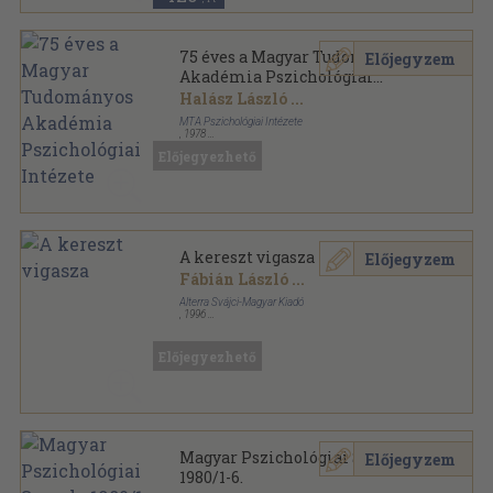
75 éves a Magyar Tudományos
Előjegyzem
Akadémia Pszichológiai
Intézete
Halász László
...
MTA Pszichológiai Intézete
,
1978
Ragasztott papírkötés
,
308
oldal
Előjegyezhető
A kereszt vigasza
Előjegyzem
Fábián László
...
Alterra Svájci-Magyar Kiadó
,
1996
Ragasztott papírkötés
,
189
oldal
Lelkiségi könyvek sorozat
Előjegyezhető
Magyar Pszichológiai Szemle
Előjegyzem
1980/1-6.