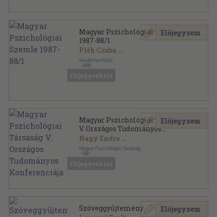
Magyar Pszichológiai Szemle
Előjegyzem
1987-88/1.
Pléh Csaba
...
Akadémiai Kiadó
,
1988
Ragasztott papírkötés
,
95
oldal
Előjegyezhető
Magyar Pszichológiai Szemle sorozat
Magyar Pszichológiai Társaság
Előjegyzem
V. Országos Tudományos
Konferenciája
Nagy Endre
...
Magyar Pszichológiai Társaság
,
1981
Varrott papírkötés
,
249
oldal
Előjegyezhető
Szöveggyűjtemény
Előjegyzem