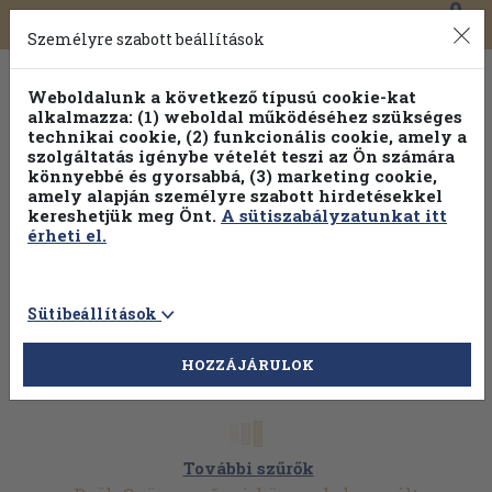
0
Toggle
Főmenü
Könyveink
navigation
Személyre szabott beállítások
Weboldalunk a következő típusú cookie-kat
alkalmazza: (1) weboldal működéséhez szükséges
technikai cookie, (2) funkcionális cookie, amely a
szolgáltatás igénybe vételét teszi az Ön számára
könnyebbé és gyorsabbá, (3) marketing cookie,
Válogasson több mint 1.000.000 kiadványunk közül
10-
amely alapján személyre szabott hirdetésekkel
100% kedvezménnyel!
kereshetjük meg Önt.
A sütiszabályzatunkat itt
érheti el.
Sütibeállítások
HOZZÁJÁRULOK
További szűrők