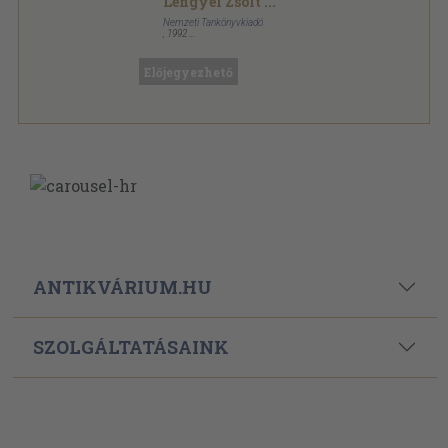
Lengyel Zsolt
...
Nemzeti Tankönyvkiadó
,
1992
Ragasztott papírkötés
,
259
oldal
Előjegyezhető
ANTIKVÁRIUM.HU
SZOLGÁLTATÁSAINK