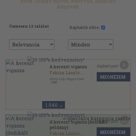
Reök György művei, könyvek, használt
könyvek
Összesen 12 találat
Kaphatók előre:
8
Kapható pont:
A kereszt vigasza
Fábián László
...
MEGNÉZEM
Alterra Svájci-Magyar Kiadó
,
1998
Ragasztott papírkötés
,
189
oldal
Lelkiségi könyvek sorozat
1.540
,-Ft
15
Kapható pont:
A kereszt vigasza (dedikált
példány)
MEGNÉZEM
Fábián László
...