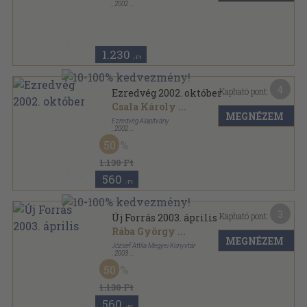
,
2002
Ragasztott papírkötés
,
92
oldal
Ezredvég sorozat
1.230
,-Ft
4
Kapható pont:
Ezredvég 2002. október
Csala Károly
...
MEGNÉZEM
Ezredvég Alapítvány
,
2002
Ragasztott papírkötés
,
92
oldal
50
Ezredvég sorozat
1.130 Ft
560
,-Ft
3
Kapható pont:
Új Forrás 2003. április
Rába György
...
MEGNÉZEM
József Attila Megyei Könyvtár
,
2003
Ragasztott papírkötés
,
102
oldal
50
Új Forrás sorozat
1.130 Ft
560
,-Ft