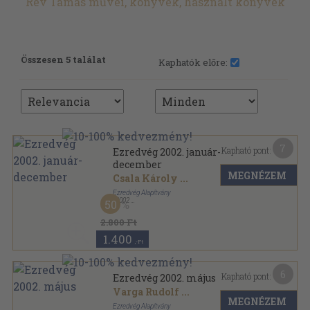
Rév Tamás művei, könyvek, használt könyvek
Összesen 5 találat
Kaphatók előre:
7
Kapható pont:
Ezredvég 2002. január-
december
MEGNÉZEM
Csala Károly
...
Ezredvég Alapítvány
,
2002
50
Ragasztott papírkötés
,
1104
oldal
Ezredvég sorozat
2.800 Ft
1.400
,-Ft
6
Kapható pont:
Ezredvég 2002. május
Varga Rudolf
...
MEGNÉZEM
Ezredvég Alapítvány