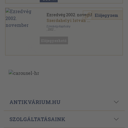
Ezredvég 2002. november
Előjegyzem
Szerdahelyi István
...
Ezredvég Alapítvány
,
2002
Ragasztott papírkötés
,
88
oldal
Ezredvég sorozat
Előjegyezhető
ANTIKVÁRIUM.HU
SZOLGÁLTATÁSAINK