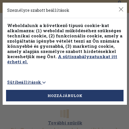
0
Toggle
Főmenü
Könyveink
navigation
Személyre szabott beállítások
Weboldalunk a következő típusú cookie-kat
alkalmazza: (1) weboldal működéséhez szükséges
technikai cookie, (2) funkcionális cookie, amely a
szolgáltatás igénybe vételét teszi az Ön számára
könnyebbé és gyorsabbá, (3) marketing cookie,
Válogasson több mint 1.000.000 kiadványunk közül
10-
amely alapján személyre szabott hirdetésekkel
100% kedvezménnyel!
kereshetjük meg Önt.
A sütiszabályzatunkat itt
érheti el.
Sütibeállítások
HOZZÁJÁRULOK
További szűrők