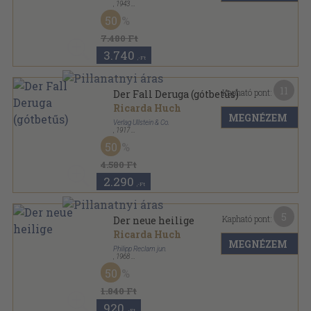
,
1943
Fűzött papírkötés
,
44
oldal
50
Iris Bücher der Natur und Kunst sorozat
7.480 Ft
3.740
,-Ft
11
Kapható pont:
Der Fall Deruga (gótbetűs)
Ricarda Huch
MEGNÉZEM
Verlag Ullstein & Co.
,
1917
Fűzött kemény papírkötés
,
407
oldal
50
Ullstein 3 M-Romane sorozat
4.580 Ft
2.290
,-Ft
5
Kapható pont:
Der neue heilige
Ricarda Huch
MEGNÉZEM
Philipp Reclam jun.
,
1968
Ragasztott papírkötés
,
78
oldal
50
Universal Bibliothek sorozat
1.840 Ft
920
,-Ft