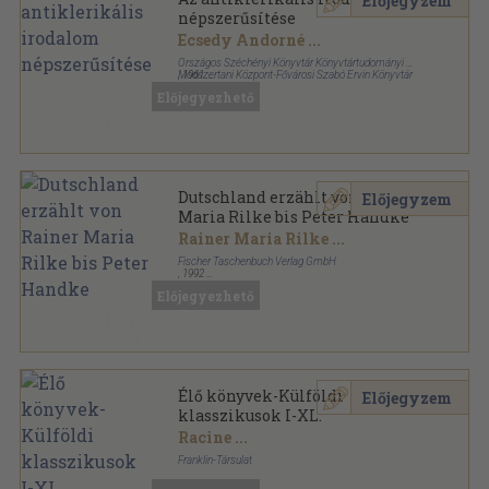
Előjegyzem
népszerűsítése
Ecsedy Andorné
...
Országos Széchényi Könyvtár Könyvtártudományi és
Módszertani Központ-Fővárosi Szabó Ervin Könyvtár
,
1961
Könyvkötői kötés
,
151
oldal
Előjegyezhető
Dutschland erzählt von Rainer
Előjegyzem
Maria Rilke bis Peter Handke
Rainer Maria Rilke
...
Fischer Taschenbuch Verlag GmbH
,
1992
Ragasztott papírkötés
,
260
oldal
Előjegyezhető
Élő könyvek-Külföldi
Előjegyzem
klasszikusok I-XL.
Racine
...
Franklin-Társulat
Aranyozott gerincű kiadói vászonkötés
,
8617
oldal