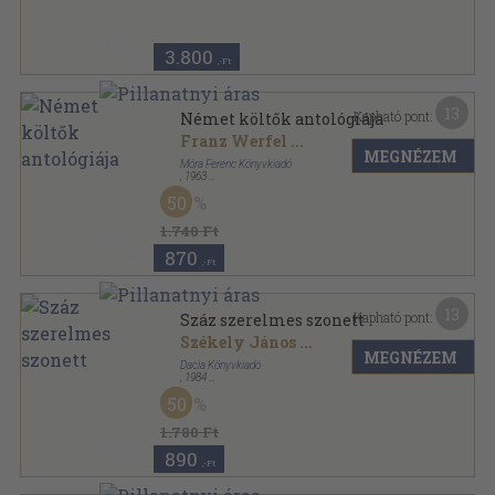
3.800
,-Ft
13
Kapható pont:
Német költők antológiája
Franz Werfel
...
MEGNÉZEM
Móra Ferenc Könyvkiadó
,
1963
Fűzött keménykötés
,
975
oldal
50
A világirodalom gyöngyszemei sorozat
1.740 Ft
870
,-Ft
13
Kapható pont:
Száz szerelmes szonett
Székely János
...
MEGNÉZEM
Dacia Könyvkiadó
,
1984
Fűzött kemény papírkötés
,
214
oldal
50
1.780 Ft
890
,-Ft