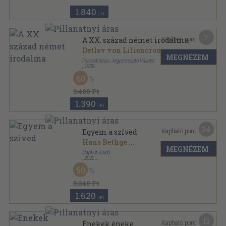
1.840
,-Ft
7
Kapható pont:
A XX. század német irodalma
Detlev von Liliencron
...
MEGNÉZEM
Felsőoktatási Jegyzetellátó Vállalat
,
1959
Ragasztott papírkötés
,
373
oldal
60
3.480 Ft
1.390
,-Ft
24
Kapható pont:
Egyem a szíved
Hans Bethge
...
MEGNÉZEM
Napkút Kiadó
,
2022
Ragasztott papírkötés
,
359
oldal
50
3.240 Ft
1.620
,-Ft
13
Kapható pont:
Énekek éneke