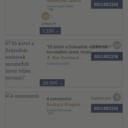
Gereblyés László
MEGNÉZEM
Tankönyvkiadó Vállalat
,
1966
Vászon
,
754
oldal
50
Iskolai könyvtár sorozat
2.500 Ft
1.250
,-Ft
133
Kapható pont:
"55 kötet a Századok-emberek
sorozatból (nem teljes
MEGNÉZEM
sorozat)"
A. Den Doolaard
...
Európa Könyvkiadó
Vászon
,
28506
oldal
Századok-emberek sorozat
26.500
,-Ft
9
Kapható pont:
A szecesszió
Richard Wagner
...
MEGNÉZEM
Gondolat Könyvkiadó
,
1972
Vászon
,
521
oldal
Izmusok sorozat