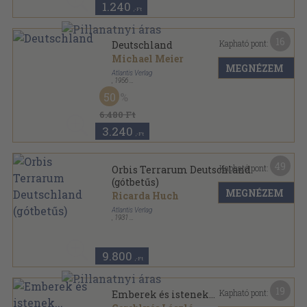
1.240
,-Ft
16
Kapható pont:
Deutschland
Michael Meier
MEGNÉZEM
Atlantis Verlag
,
1956
Vászon
,
239
oldal
50
6.480 Ft
3.240
,-Ft
49
Kapható pont:
Orbis Terrarum Deutschland
(gótbetűs)
MEGNÉZEM
Ricarda Huch
Atlantis Verlag
,
1931
Vászon
,
320
oldal
9.800
,-Ft
19
Kapható pont:
Emberek és istenek...