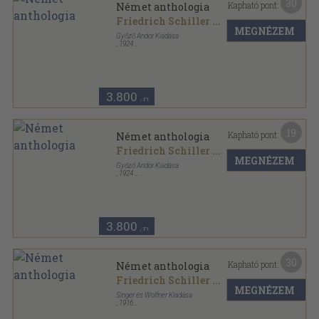
30
Kapható pont:
Német anthologia
Friedrich Schiller
...
MEGNÉZEM
Győző Andor Kiadása
,
1924
Könyvkötői vászonkötés
,
320
oldal
3.800
,-Ft
19
Kapható pont:
Német anthologia
Friedrich Schiller
...
MEGNÉZEM
Győző Andor Kiadása
,
1924
Könyvkötői kötés
,
320
oldal
3.800
,-Ft
30
Kapható pont:
Német anthologia
Friedrich Schiller
...
MEGNÉZEM
Singer és Wolfner Kiadása
,
1916
Könyvkötői vászonkötés
,
320
oldal