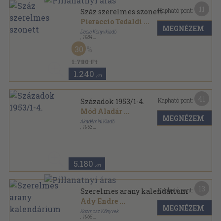
11
Kapható pont:
Száz szerelmes szonett
Pieraccio Tedaldi
...
MEGNÉZEM
Dacia Könyvkiadó
,
1984
Fűzött kemény papírkötés
,
214
oldal
30
1.780 Ft
1.240
,-Ft
41
Kapható pont:
Századok 1953/1-4.
Mód Aladár
...
MEGNÉZEM
Akadémiai Kiadó
,
1953
Könyvkötői kötés
,
700
oldal
Századok sorozat
5.180
,-Ft
13
Kapható pont:
Szerelmes arany kalendárium
Ady Endre
...
MEGNÉZEM
Kozmosz Könyvek
,
1965