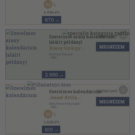
Vászon
,
562
oldal
50
1.750 Ft
870
,-Ft
15
Kapható pont:
Szerelmes arany kalendárium
(aláírt példány)
MEGNÉZEM
Rónay György
...
Kozmosz Könyvek
,
1965
Vászon
,
562
oldal
2.980
,-Ft
12
Kapható pont:
Szerelmes kalendárium
József Attila
...
MEGNÉZEM
Móra Ferenc Könyvkiadó
,
1962
Fűzött keménykötés
,
577
oldal
50
A világirodalom gyöngyszemei sorozat
1.630 Ft
810
,-Ft