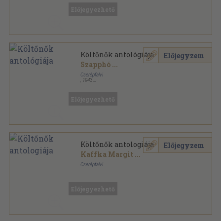
Előjegyezhető
Költőnők antológiája
Előjegyzem
Szapphó
...
Cserépfalvi
,
1943
Könyvkötői vászonkötés
,
287
oldal
Előjegyezhető
Költőnők antologiája
Előjegyzem
Kaffka Margit
...
Cserépfalvi
Félvászon
,
287
oldal
Előjegyezhető