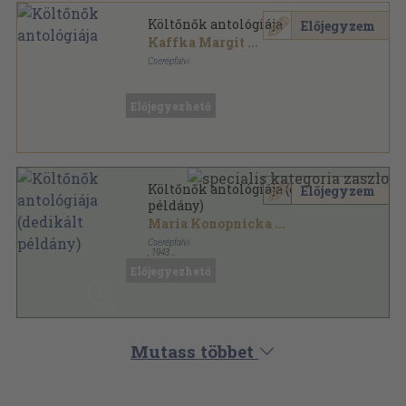
Költőnők antológiája
Előjegyzem
Kaffka Margit
...
Cserépfalvi
Félvászon
,
287
oldal
Előjegyezhető
Költőnők antológiája (dedikált
Előjegyzem
példány)
Maria Konopnicka
...
Cserépfalvi
,
1943
Félvászon
,
287
oldal
Előjegyezhető
Mutass többet