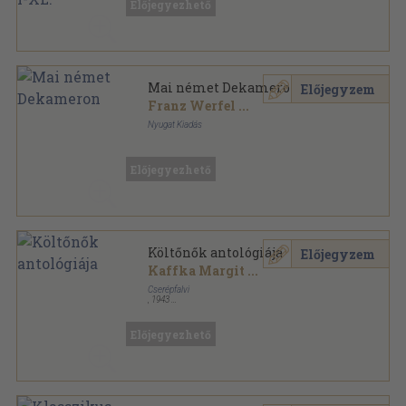
Előjegyezhető
Élő Könyvek-Külföldi Klasszikusok sorozat
Mai német Dekameron
Előjegyzem
Franz Werfel
...
Nyugat Kiadás
Félbőr
,
283
oldal
Mai külföldi dekameron sorozat
Előjegyezhető
Költőnők antológiája
Előjegyzem
Kaffka Margit
...
Cserépfalvi
,
1943
Félvászon
,
287
oldal
Előjegyezhető