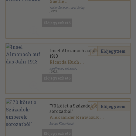
Goethe
...
Walter Scheuermann Verlag
,
1969
Fűzött kemény papírkötés
,
88
oldal
Die Tieck-Bücher sorozat
Előjegyezhető
Insel Almanach auf das Jahr
Előjegyzem
1913
Ricarda Huch
...
Insel Verlag zu Leipzig
,
1913
Varrott papírkötés
,
223
oldal
Előjegyezhető
Insel Almanach sorozat
"70 kötet a Századok-emberek
Előjegyzem
sorozatból"
Aleksander Krawczuk
...
Európa Könyvkiadó
Vegyes
,
36814
oldal
Előjegyezhető
Századok-emberek sorozat