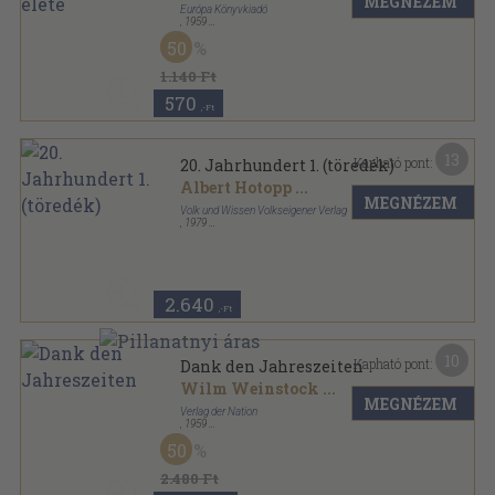
MEGNÉZEM
Európa Könyvkiadó
,
1959
Vászon
,
164
oldal
50
1.140 Ft
570
,-Ft
13
Kapható pont:
20. Jahrhundert 1. (töredék)
Albert Hotopp
...
MEGNÉZEM
Volk und Wissen Volkseigener Verlag
,
1979
Vászon
,
484
oldal
Romanführer A-Z sorozat
2.640
,-Ft
10
Kapható pont:
Dank den Jahreszeiten
Wilm Weinstock
...
MEGNÉZEM
Verlag der Nation
,
1959
Vászon
,
251
oldal
50
2.480 Ft