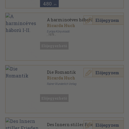
480
,-Ft
A harmincéves háború I-II.
Előjegyzem
Ricarda Huch
Európa Könyvkiadó
,
1979
Vászon
,
942
oldal
Századok-emberek sorozat
Előjegyezhető
Die Romantik
Előjegyzem
Ricarda Huch
Rainer Wunderlich Verlag
Vászon
,
687
oldal
Előjegyezhető
Des Innern stiller Frieden
Előjegyzem