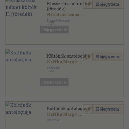
Klasszikus német költők II.
Előjegyzem
(töredék)
Nikolaus Lenau
...
Európa Könyvkiadó
,
1977
Vászon
,
781
oldal
Előjegyezhető
Költőnők antológiája
Előjegyzem
Kaffka Margit
...
Cserépfalvi
,
1943
Félvászon
,
287
oldal
Előjegyezhető
Költőnők antológiája
Előjegyzem
Kaffka Margit
...
Cserépfalvi
Félvászon
,
287
oldal