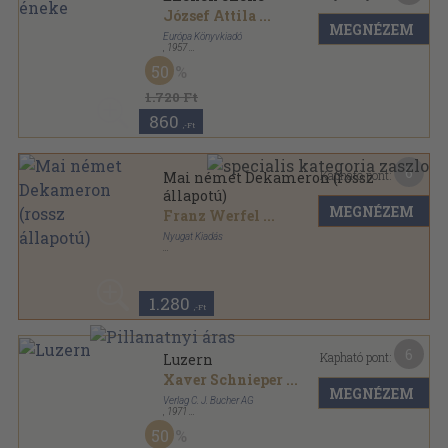
József Attila
...
MEGNÉZEM
Európa Könyvkiadó
,
1957
Vászon
,
653
oldal
50
1.720 Ft
860
,-Ft
6
Kapható pont:
Mai német Dekameron (rossz
állapotú)
MEGNÉZEM
Franz Werfel
...
Nyugat Kiadás
Félbőr
,
283
oldal
Mai külföldi dekameron-németek sorozat
1.280
,-Ft
6
Kapható pont:
Luzern
Xaver Schnieper
...
MEGNÉZEM
Verlag C. J. Bucher AG
,
1971
Fűzött keménykötés
,
78
oldal
50
Buchers Miniaturen sorozat