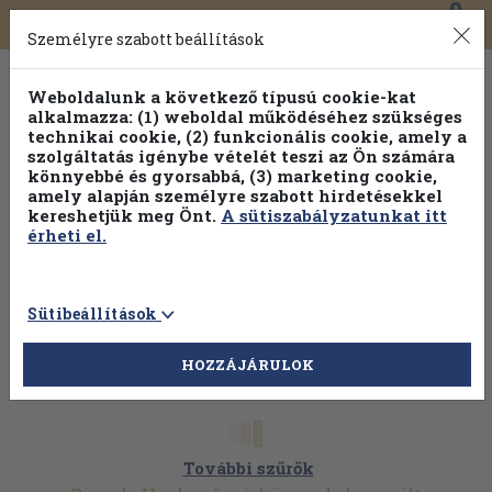
0
Toggle
Főmenü
Könyveink
navigation
Személyre szabott beállítások
Weboldalunk a következő típusú cookie-kat
alkalmazza: (1) weboldal működéséhez szükséges
technikai cookie, (2) funkcionális cookie, amely a
szolgáltatás igénybe vételét teszi az Ön számára
könnyebbé és gyorsabbá, (3) marketing cookie,
amely alapján személyre szabott hirdetésekkel
kereshetjük meg Önt.
A sütiszabályzatunkat itt
érheti el.
Sütibeállítások
HOZZÁJÁRULOK
További szűrők