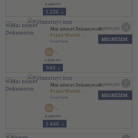
2.440 Ft
1.220
,-Ft
14
Kapható pont:
Mai német Dekameron
Franz Werfel
...
MEGNÉZEM
Nyugat Kiadás
Félbőr
,
283
oldal
50
Mai külföldi dekameron sorozat
1.890 Ft
940
,-Ft
7
Kapható pont:
Mai német Dekameron
Franz Werfel
...
MEGNÉZEM
Nyugat Kiadás
Könyvkötői kötés
,
283
oldal
50
2.880 Ft
1.440
,-Ft