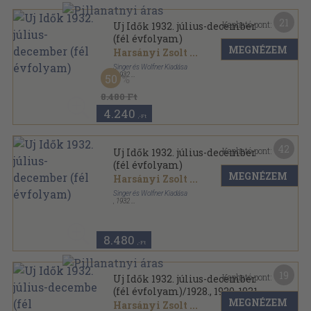
21
Kapható pont:
Uj Idők 1932. július-december
(fél évfolyam)
MEGNÉZEM
Harsányi Zsolt
...
Singer és Wolfner Kiadása
,
1932
50
Aranyozott kiadói egész vászonkötés
,
828
oldal
Uj Idők sorozat
8.480 Ft
4.240
,-Ft
42
Kapható pont:
Uj Idők 1932. július-december
(fél évfolyam)
MEGNÉZEM
Harsányi Zsolt
...
Singer és Wolfner Kiadása
,
1932
Vászon
,
828
oldal
Uj Idők sorozat
8.480
,-Ft
19
Kapható pont:
Uj Idők 1932. július-december
(fél évfolyam)/1928., 1930-1931.
MEGNÉZEM
(vegyes számok) (3 db)
Harsányi Zsolt
...