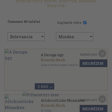
Ricarda Huch művei, könyvek, használt
könyvek
Összesen 85 találat
Kaphatók előre:
18
Kapható pont:
A Deruga-ügy
Ricarda Huch
MEGNÉZEM
Singer és Wolfner Irodalmi Intézet R.-T.
Aranyozott gerincű kiadói félvászon kötés
,
234
oldal
A külföldi irodalom jelesei sorozat
3.660
,-Ft
34
Kapható pont:
Altchristliche Mosaiken
Ricarda Huch
MEGNÉZEM
Iris Verlag