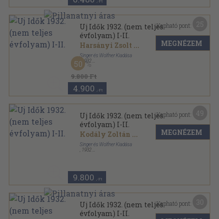
,-Ft
25
Kapható pont:
Uj Idők 1932. (nem teljes
évfolyam) I-II.
MEGNÉZEM
Harsányi Zsolt
...
Singer és Wolfner Kiadása
,
1932
50
Könyvkötői kötés
,
1634
oldal
Uj Idők sorozat
9.800 Ft
4.900
,-Ft
49
Kapható pont:
Uj Idők 1932. (nem teljes
évfolyam) I-II.
MEGNÉZEM
Kodály Zoltán
...
Singer és Wolfner Kiadása
,
1932
Könyvkötői vászonkötés
,
1604
oldal
Uj Idők sorozat
9.800
,-Ft
30
Kapható pont:
Uj Idők 1932. (nem teljes
évfolyam) I-II.