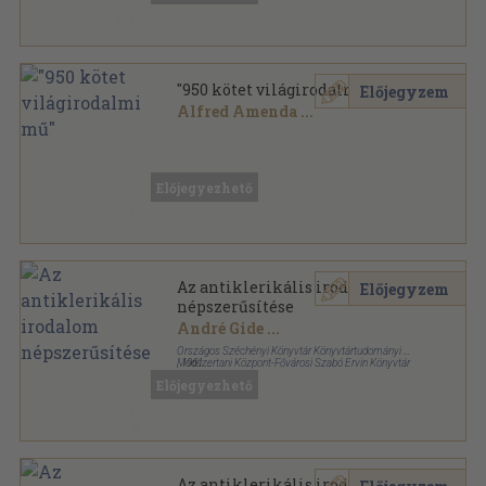
"950 kötet világirodalmi mű"
Előjegyzem
Alfred Amenda
...
Vegyes
,
361206
oldal
Előjegyezhető
Az antiklerikális irodalom
Előjegyzem
népszerűsítése
André Gide
...
Országos Széchényi Könyvtár Könyvtártudományi és
Módszertani Központ-Fővárosi Szabó Ervin Könyvtár
,
1961
Fűzött papírkötés
,
151
oldal
Előjegyezhető
Az antiklerikális irodalom