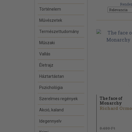
Rendez
Történelem
Művészetek
Természettudomány
Műszaki
Vallás
Életrajz
Háztartástan
Pszichológia
The face of
Szerelmes regények
Monarchy
Akció, kaland
Idegennyelv
8.480 Ft