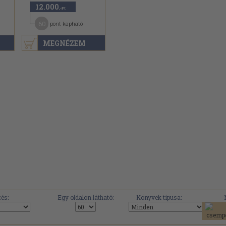
12.000
,-Ft
60
pont kapható
MEGNÉZEM
és:
Egy oldalon látható:
Könyvek típusa: