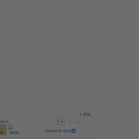
1 oldal
Nézet:
Kaphatók előre: