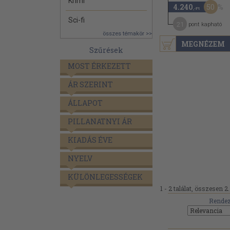
Krimi
50
4.240
,-Ft
Sci-fi
21
pont kapható
összes témakör >>
MEGNÉZEM
Szűrések
MOST ÉRKEZETT
ÁR SZERINT
ÁLLAPOT
PILLANATNYI ÁR
KIADÁS ÉVE
NYELV
KÜLÖNLEGESSÉGEK
1 - 2 találat, összesen 2.
Rendez