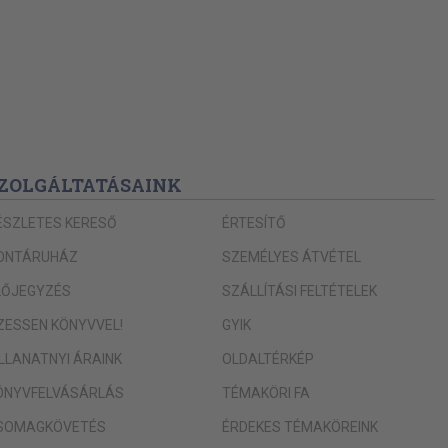
ZOLGÁLTATÁSAINK
ÉSZLETES KERESŐ
ÉRTESÍTŐ
ONTÁRUHÁZ
SZEMÉLYES ÁTVÉTEL
LŐJEGYZÉS
SZÁLLÍTÁSI FELTÉTELEK
IZESSEN KÖNYVVEL!
GYIK
ILLANATNYI ÁRAINK
OLDALTÉRKÉP
ÖNYVFELVÁSÁRLÁS
TÉMAKÖRI FA
SOMAGKÖVETÉS
ÉRDEKES TÉMAKÖREINK