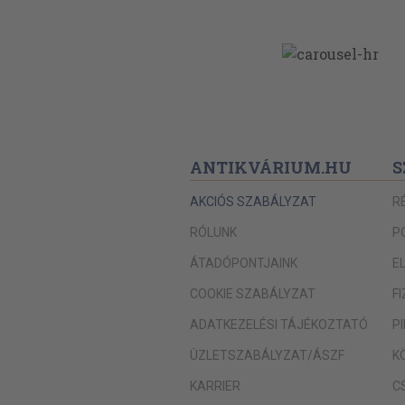
ANTIKVÁRIUM.HU
S
AKCIÓS SZABÁLYZAT
R
RÓLUNK
P
ÁTADÓPONTJAINK
E
COOKIE SZABÁLYZAT
F
ADATKEZELÉSI TÁJÉKOZTATÓ
P
ÜZLETSZABÁLYZAT/ÁSZF
K
KARRIER
C