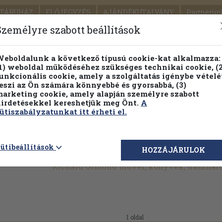
TÁRUHÁZ
ELŐJEGYZÉS
AJÁNDÉKUTALVÁNY
Partnerün
SZÁLLÍTÁS
SEGÍTSÉG
Személyre szabott beállítások
Részletes kereső
Témaköri fa
eboldalunk a következő típusú cookie-kat alkalmazza:
1) weboldal működéséhez szükséges technikai cookie, (2
unkcionális cookie, amely a szolgáltatás igénybe vételé
eszi az Ön számára könnyebbé és gyorsabbá, (3)
arketing cookie, amely alapján személyre szabott
PILLANATNYI ÁRAINK
FENNTARTHATÓ OLVASMÁN
irdetésekkel kereshetjük meg Önt.
A
ütiszabályzatunkat itt érheti el.
ütibeállítások
HOZZÁJÁRULOK
Richard Ormond művei, könyvek, használ
1 oldal