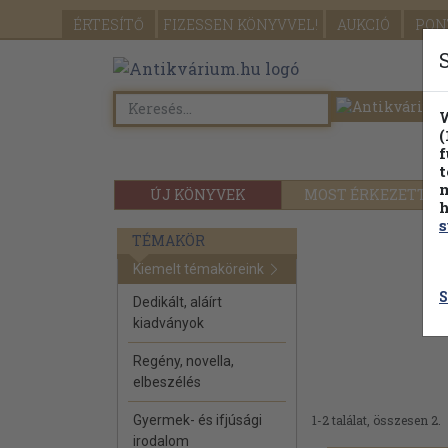
ÉRTESÍTŐ
FIZESSEN
KÖNYVVEL!
AUKCIÓ
PON
W
(
f
t
m
ÚJ KÖNYVEK
MOST ÉRKEZETT
h
s
TÉMAKÖR
Kiemelt témaköreink
S
Dedikált, aláírt
kiadványok
Regény, novella,
elbeszélés
Gyermek- és ifjúsági
1-2 találat, összesen 2.
irodalom