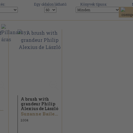
és:
Egy oldalon látható:
Könyvek típusa:
A brush with
grandeur Philip
Alexius de László
Richard Ormond
Suzanne Bailey...
2004