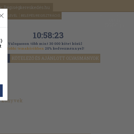
k: Régiségkereskedés.hu
A kosaram
HÍRLEVÉL
BELÉPÉS/REGISZTRÁCIÓ
MÉG
0
5000
Ft
10:58:22
)
Válogasson több mint 30 000 kötet közül
t
Hobbi témakörökben
20% kedvezménnyel!
YOK
KÖTELEZŐ ÉS AJÁNLOTT OLVASMÁNYOK
t könyvek