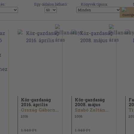
és:
Egy oldalon látható:
Könyvek típusa:
Köz-gazdaság
Köz-gazdaság
Fa
2016. április
2008. május
20
Ország Gáborné...
Szabó Zoltán...
Ti
2016
2008
201
1.940 Ft
1.940 Ft