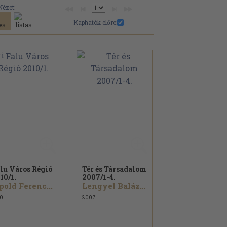
Nézet:
Kaphatók előre:
lu Város Régió
Tér és Társadalom
10/
1.
2007/
1-4.
pold Ferenc...
Lengyel Balázs...
0
2007