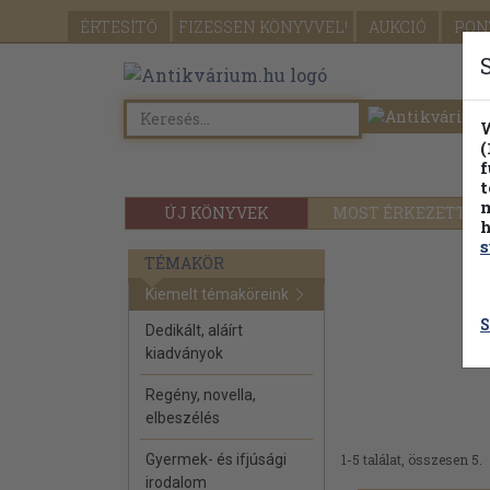
ÉRTESÍTŐ
FIZESSEN
KÖNYVVEL!
AUKCIÓ
PON
W
(
f
t
m
ÚJ KÖNYVEK
MOST ÉRKEZETT
h
s
TÉMAKÖR
Kiemelt témaköreink
S
Dedikált, aláírt
kiadványok
Regény, novella,
elbeszélés
Gyermek- és ifjúsági
1-5 találat, összesen 5.
irodalom