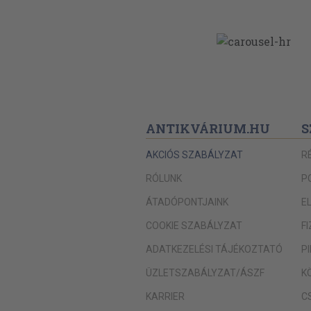
ANTIKVÁRIUM.HU
S
AKCIÓS SZABÁLYZAT
R
RÓLUNK
P
ÁTADÓPONTJAINK
E
COOKIE SZABÁLYZAT
F
ADATKEZELÉSI TÁJÉKOZTATÓ
P
ÜZLETSZABÁLYZAT/ÁSZF
K
KARRIER
C