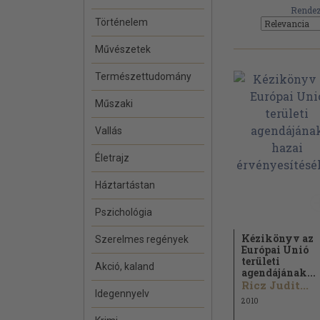
Rendez
Történelem
Művészetek
Természettudomány
Műszaki
Vallás
Életrajz
Háztartástan
Pszichológia
Kézikönyv az
Szerelmes regények
Európai Unió
területi
Akció, kaland
agendájának...
Ricz Judit...
Idegennyelv
2010