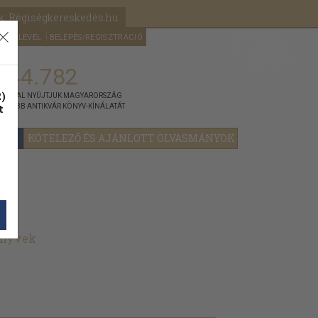
k: Régiségkereskedés.hu
A kosaram
HÍRLEVÉL
BELÉPÉS/REGISZTRÁCIÓ
MÉG
0
5000
Ft
144.782
)
ÁNNYAL NYÚJTJUK MAGYARORSZÁG
t
GYOBB ANTIKVÁR KÖNYV-KÍNÁLATÁT
YOK
KÖTELEZŐ ÉS AJÁNLOTT OLVASMÁNYOK
önyvek