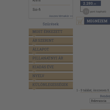
Krimi
2.280
,-Ft
Sci-fi
11
pont kapható
összes témakör >>
MEGNÉZEM
Szűrések
MOST ÉRKEZETT
ÁR SZERINT
ÁLLAPOT
PILLANATNYI ÁR
KIADÁS ÉVE
NYELV
KÜLÖNLEGESSÉGEK
1 - 5 találat, összesen 5.
Rendez