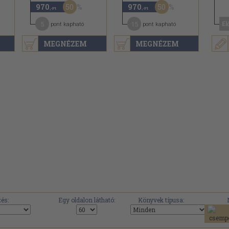
50
50
970
970
,-Ft
,-Ft
5
15
El
pont kapható
pont kapható
MEGNÉZEM
MEGNÉZEM
és:
Egy oldalon látható:
Könyvek típusa: