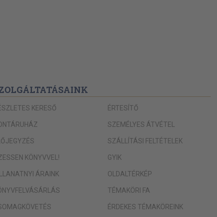
ZOLGÁLTATÁSAINK
ÉSZLETES KERESŐ
ÉRTESÍTŐ
ONTÁRUHÁZ
SZEMÉLYES ÁTVÉTEL
LŐJEGYZÉS
SZÁLLÍTÁSI FELTÉTELEK
IZESSEN KÖNYVVEL!
GYIK
ILLANATNYI ÁRAINK
OLDALTÉRKÉP
ÖNYVFELVÁSÁRLÁS
TÉMAKÖRI FA
SOMAGKÖVETÉS
ÉRDEKES TÉMAKÖREINK