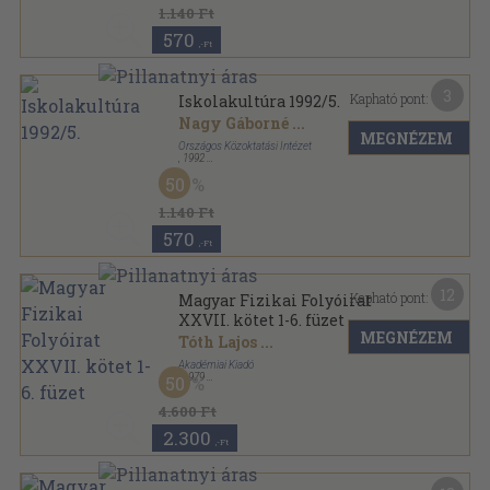
1.140 Ft
570
,-Ft
3
Kapható pont:
Iskolakultúra 1992/5.
Nagy Gáborné
...
MEGNÉZEM
Országos Közoktatási Intézet
,
1992
Ragasztott papírkötés
,
88
oldal
50
Iskolakultúra sorozat
1.140 Ft
570
,-Ft
12
Kapható pont:
Magyar Fizikai Folyóirat
XXVII. kötet 1-6. füzet
MEGNÉZEM
Tóth Lajos
...
Akadémiai Kiadó
,
1979
50
Ragasztott papírkötés
,
627
oldal
Magyar Fizikai Folyóirat sorozat
4.600 Ft
2.300
,-Ft