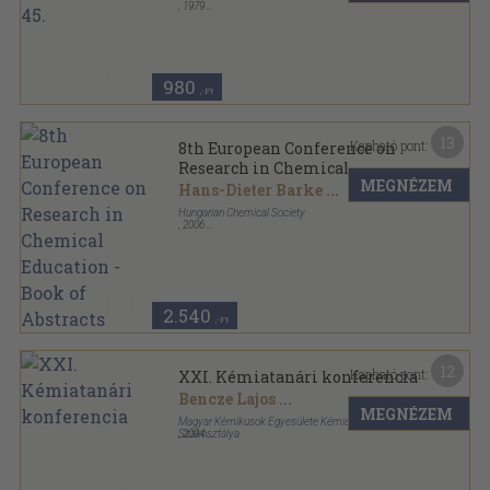
,
1979
Fűzött keménykötés
,
383
oldal
A kémia újabb eredményei sorozat
980
,-Ft
13
Kapható pont:
8th European Conference on
Research in Chemical
MEGNÉZEM
Education - Book of Abstracts
Hans-Dieter Barke
...
Hungarian Chemical Society
,
2006
Ragasztott papírkötés
,
192
oldal
Eötvös Workshop Series sorozat
2.540
,-Ft
12
Kapható pont:
XXI. Kémiatanári konferencia
Bencze Lajos
...
MEGNÉZEM
Magyar Kémikusok Egyesülete Kémiatanári
Szakosztálya
,
2004
Ragasztott papírkötés
,
196
oldal
Kémiatanári konferencia sorozat