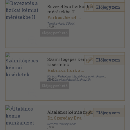
Bevezetés a fizikai kémiai
Előjegyzem
mérésekbe II.
Farkas József
...
Tankönyvkiadó Vállalat
,
1988
Vászon
,
560
oldal
Előjegyezhető
Számítógépes kémiai
Előjegyzem
kísérletek
Hobinka Ildikó
...
Fővárosi Pedagógiai Intézet-Magyar Kémikusok
Egyesülete Kémiatanári Szakosztály
,
1990
Ragasztott papírkötés
,
93
oldal
Előjegyezhető
Általános kémia munkafüzet
Előjegyzem
Dr. Szereday Éva
Nemzeti Tankönyvkiadó
,
1994