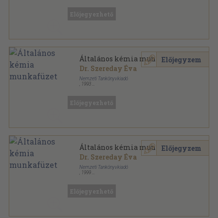
Ragasztott papírkötés
,
135
oldal
Előjegyezhető
Általános kémia munkafüzet
Előjegyzem
Dr. Szereday Éva
Nemzeti Tankönyvkiadó
,
1993
Ragasztott papírkötés
,
135
oldal
Előjegyezhető
Általános kémia munkafüzet
Előjegyzem
Dr. Szereday Éva
Nemzeti Tankönyvkiadó
,
1999
Ragasztott papírkötés
,
135
oldal
Előjegyezhető