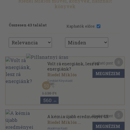
Riedel Miklós művei, könyvek, használt
könyvek
Összesen 43 találat
Kaphatók előre:
8
Kapható pont:
Volt rá energiánk, lesz rá
energiánk?
MEGNÉZEM
Riedel Miklós
Gondolat Könyvkiadó
,
1985
50
Ragasztott papírkötés
,
127
oldal
Gondolat Zsebkönyvek sorozat
1.130 Ft
560
,-Ft
5
Kapható pont:
A kémia újabb eredményei 45.
Riedel Miklós
...
MEGNÉZEM
Akadémiai Kiadó