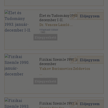
Élet és Tudomány 1993. január-
Előjegyzem
december I-II.
Dr. Vencze László
...
Hírlapkiadó Vállalat
,
1993
Könyvkötői kötés
,
1695
oldal
Előjegyezhető
Élet és Tudomány sorozat
Fizikai Szemle 1990. január-
Előjegyzem
december
Yakov Boriszovics Zeldovics
...
Lapkiadó Vállalat
Előjegyezhető
,
1990
Könyvkötői kötés
,
384
oldal
Fizikai Szemle sorozat
Fizikai Szemle 1993. április
Előjegyzem