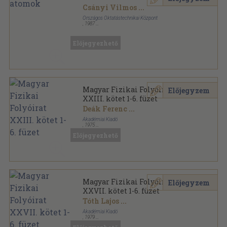
Csányi Vilmos
...
Országos Oktatástechnikai Központ
,
1987
Ragasztott papírkötés
,
186
oldal
Előjegyezhető
Magyar Fizikai Folyóirat
Előjegyzem
XXIII. kötet 1-6. füzet
Deák Ferenc
...
Akadémiai Kiadó
,
1975
Könyvkötői kötés
,
558
oldal
Előjegyezhető
Magyar Fizikai Folyóirat sorozat
Magyar Fizikai Folyóirat
Előjegyzem
XXVII. kötet 1-6. füzet
Tóth Lajos
...
Akadémiai Kiadó
,
1979
Könyvkötői kötés
,
627
oldal