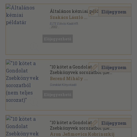
Általános kémiai példatár
Előjegyzem
Szakács László
...
ELTE Eötvös Kiadó Kft.
,
2002
Ragasztott papírkötés
,
449
oldal
Előjegyezhető
"10 kötet a Gondolat
Előjegyzem
Zsebkönyvek sorozatból (nem
teljes sorozat)"
Berend Mihály
...
Gondolat Könyvkiadó
Ragasztott papírkötés
,
1270
oldal
Előjegyezhető
Gondolat Zsebkönyvek sorozat
"10 kötet a Gondolat
Előjegyzem
Zsebkönyvek sorozatból (nem
teljes sorozat)"
Aron Jefimovics Kobrinszkij