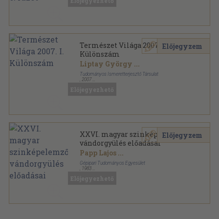
Előjegyezhető
Magyar Fizikai Folyóirat sorozat
Természet Világa 2007. I.
Előjegyzem
Különszám
Liptay György
...
Tudományos Ismeretterjesztő Társulat
,
2007
Tűzött kötés
,
132
oldal
Előjegyezhető
Természet Világa sorozat
XXVI. magyar szinképelemző
Előjegyzem
vándorgyülés előadásai
Papp Lajos
...
Gépipari Tudományos Egyesület
,
1983
Ragasztott papírkötés
,
335
oldal
Előjegyezhető