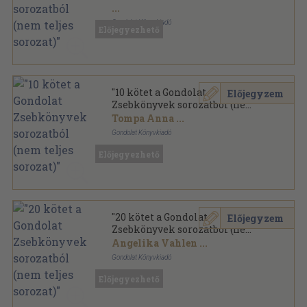
...
Gondolat Könyvkiadó
Előjegyezhető
Ragasztott papírkötés
,
1271
oldal
Gondolat Zsebkönyvek sorozat
"10 kötet a Gondolat
Előjegyzem
Zsebkönyvek sorozatból (nem
teljes sorozat)"
Tompa Anna
...
Gondolat Könyvkiadó
Ragasztott papírkötés
,
1270
oldal
Előjegyezhető
Gondolat Zsebkönyvek sorozat
"20 kötet a Gondolat
Előjegyzem
Zsebkönyvek sorozatból (nem
teljes sorozat)"
Angelika Vahlen
...
Gondolat Könyvkiadó
Ragasztott papírkötés
,
2522
oldal
Előjegyezhető
Gondolat Zsebkönyvek sorozat