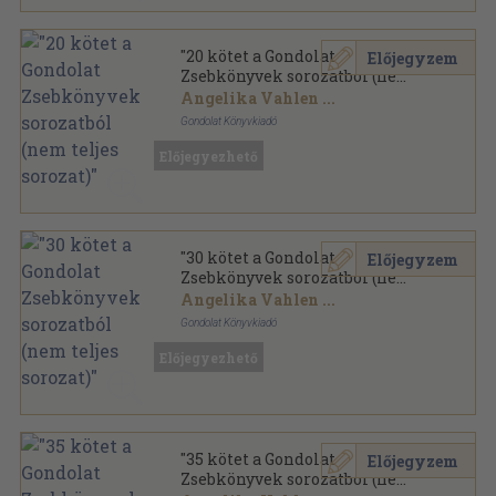
"20 kötet a Gondolat
Előjegyzem
Zsebkönyvek sorozatból (nem
teljes sorozat)"
Angelika Vahlen
...
Gondolat Könyvkiadó
Ragasztott papírkötés
,
2516
oldal
Előjegyezhető
Gondolat Zsebkönyvek sorozat
"30 kötet a Gondolat
Előjegyzem
Zsebkönyvek sorozatból (nem
teljes sorozat)"
Angelika Vahlen
...
Gondolat Könyvkiadó
Ragasztott papírkötés
,
3782
oldal
Előjegyezhető
Gondolat Zsebkönyvek sorozat
"35 kötet a Gondolat
Előjegyzem
Zsebkönyvek sorozatból (nem