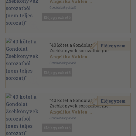
teljes sorozat)"
Angelika Vahlen
...
Gondolat Könyvkiadó
Ragasztott papírkötés
,
4413
oldal
Előjegyezhető
Gondolat Zsebkönyvek sorozat
"40 kötet a Gondolat
Előjegyzem
Zsebkönyvek sorozatból (nem
teljes sorozat)"
Angelika Vahlen
...
Gondolat Könyvkiadó
Ragasztott papírkötés
,
5037
oldal
Előjegyezhető
Gondolat Zsebkönyvek sorozat
"40 kötet a Gondolat
Előjegyzem
Zsebkönyvek sorozatból (nem
teljes sorozat)"
Angelika Vahlen
...
Gondolat Könyvkiadó
Ragasztott papírkötés
,
5040
oldal
Előjegyezhető
Gondolat Zsebkönyvek sorozat