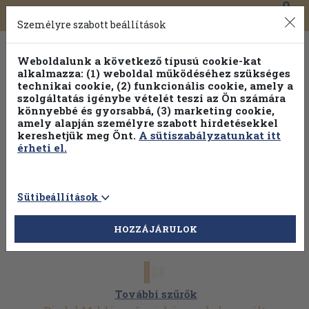
0
Toggle
Főmenü
Könyveink
navigation
Személyre szabott beállítások
Weboldalunk a következő típusú cookie-kat
alkalmazza: (1) weboldal működéséhez szükséges
technikai cookie, (2) funkcionális cookie, amely a
szolgáltatás igénybe vételét teszi az Ön számára
könnyebbé és gyorsabbá, (3) marketing cookie,
amely alapján személyre szabott hirdetésekkel
kereshetjük meg Önt.
A sütiszabályzatunkat itt
érheti el.
Sütibeállítások
HOZZÁJÁRULOK
További szűrők