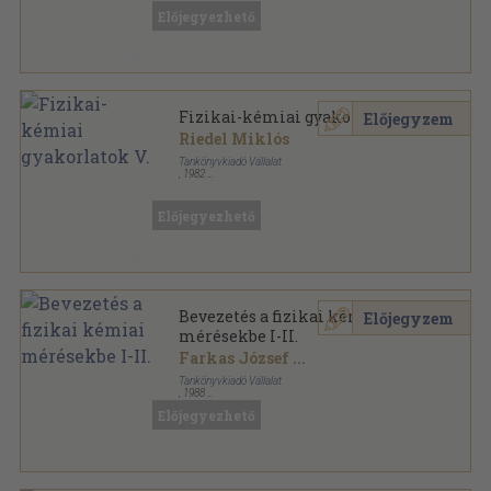
Ragasztott papírkötés
,
266
oldal
Előjegyezhető
Fizikai-kémiai gyakorlatok V.
Előjegyzem
Riedel Miklós
Tankönyvkiadó Vállalat
,
1982
Ragasztott papírkötés
,
120
oldal
Fizikai-kémiai gyakorlatok sorozat
Előjegyezhető
Bevezetés a fizikai kémiai
Előjegyzem
mérésekbe I-II.
Farkas József
...
Tankönyvkiadó Vállalat
,
1988
Vászon
,
1083
oldal
Előjegyezhető