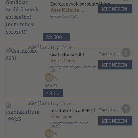
Zsebkönyvek sorozatból (nem
MEGNÉZEM
teljes sorozat)"
Auer Kálmán
...
Gondolat Könyvkiadó
Ragasztott papírkötés
,
5740
oldal
Gondolat Zsebkönyvek sorozat
22.500
,-Ft
2
Kapható pont:
Csatlakozó 2001
Veres Gábor
...
MEGNÉZEM
BME Egyetemi Hallgatói Képviselete
,
2001
Ragasztott papírkötés
,
70
oldal
50
960 Ft
480
,-Ft
5
Kapható pont:
Iskolakultúra 1992/2.
Kiss Lajos
...
MEGNÉZEM
Országos Közoktatási Intézet
,
1992
Tűzött kötés
,
80
oldal
50
Iskolakultúra sorozat