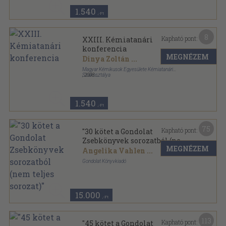
1.540
,-Ft
8
Kapható pont:
XXIII. Kémiatanári
konferencia
MEGNÉZEM
Dinya Zoltán
...
Magyar Kémikusok Egyesülete Kémiatanári
Szakosztálya
,
2008
Ragasztott papírkötés
,
168
oldal
Kémiatanári konferencia sorozat
1.540
,-Ft
75
Kapható pont:
"30 kötet a Gondolat
Zsebkönyvek sorozatból (nem
MEGNÉZEM
teljes sorozat)"
Angelika Vahlen
...
Gondolat Könyvkiadó
Ragasztott papírkötés
,
3792
oldal
Gondolat Zsebkönyvek sorozat
15.000
,-Ft
113
Kapható pont:
"45 kötet a Gondolat