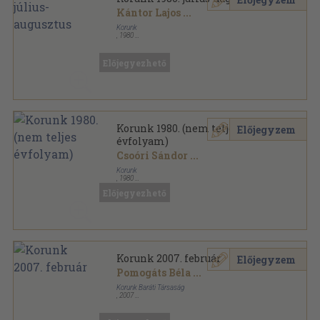
Kántor Lajos
...
Korunk
,
1980
Tűzött kötés
,
150
oldal
Korunk sorozat
Előjegyezhető
Korunk 1980. (nem teljes
Előjegyzem
évfolyam)
Csoóri Sándor
...
Korunk
,
1980
Tűzött kötés
,
790
oldal
Előjegyezhető
Korunk sorozat
Korunk 2007. február
Előjegyzem
Pomogáts Béla
...
Korunk Baráti Társaság
,
2007
Ragasztott papírkötés
,
160
oldal
Korunk sorozat