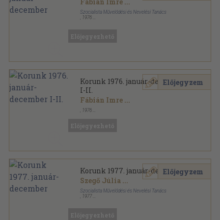
Fábián Imre
...
Szocialista Művelődési és Nevelési Tanács
,
1976
Fűzött papírkötés
,
959
oldal
Korunk sorozat
Előjegyezhető
Korunk 1976. január-december
Előjegyzem
I-II.
Fábián Imre
...
,
1976
Könyvkötői kötés
,
959
oldal
Korunk sorozat
Előjegyezhető
Korunk 1977. január-december
Előjegyzem
Szegő Júlia
...
Szocialista Művelődési és Nevelési Tanács
,
1977
Fűzött papírkötés
,
1072
oldal
Korunk sorozat
Előjegyezhető