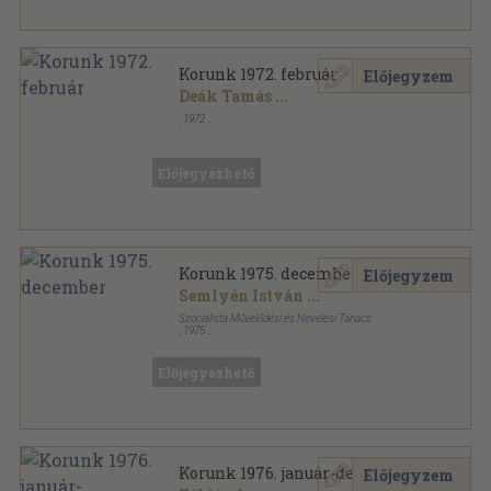
Korunk 1972. február
Előjegyzem
Deák Tamás
...
,
1972
Fűzött papírkötés
,
140
oldal
Korunk sorozat
Előjegyezhető
Korunk 1975. december
Előjegyzem
Semlyén István
...
Szocialista Művelődési és Nevelési Tanács
,
1975
Fűzött papírkötés
,
78
oldal
Korunk sorozat
Előjegyezhető
Korunk 1976. január-december
Előjegyzem