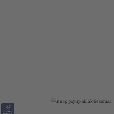
Észre-
vételek