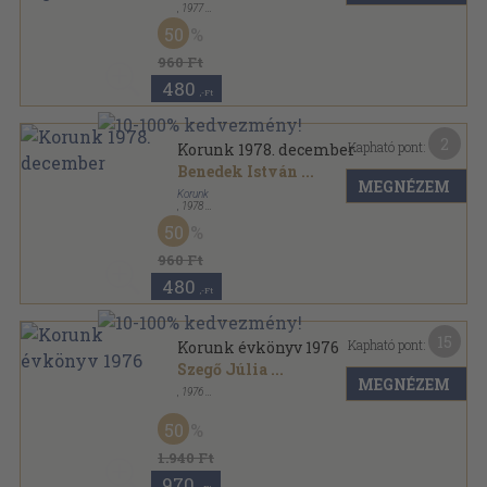
,
1977
Fűzött papírkötés
,
79
oldal
50
Korunk sorozat
960 Ft
480
,-Ft
2
Kapható pont:
Korunk 1978. december
Benedek István
...
MEGNÉZEM
Korunk
,
1978
Ragasztott papírkötés
,
79
oldal
50
Korunk sorozat
960 Ft
480
,-Ft
15
Kapható pont:
Korunk évkönyv 1976
Szegő Júlia
...
MEGNÉZEM
,
1976
Fűzött papírkötés
,
316
oldal
Korunk évkönyv sorozat
50
1.940 Ft
970