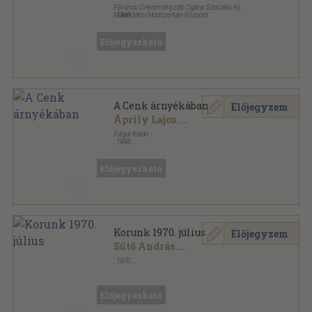
Fővárosi Önkormányzati Cigány Szociális és
Művelődési Módszertani Központ
,
1996
Ragasztott papírkötés
,
249
oldal
Előjegyezhető
A Cenk árnyékában
Előjegyzem
Áprily Lajos
...
Fulgur Kiadó
,
1995
Ragasztott papírkötés
,
160
oldal
Előjegyezhető
Korunk 1970. július
Előjegyzem
Sütő András
...
,
1970
Fűzött papírkötés
,
155
oldal
Korunk sorozat
Előjegyezhető