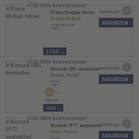
8
Kapható pont:
Franz Hodjak versei
Franz Hodjak
MEGNÉZEM
Európa Könyvkiadó
,
1983
Varrott papírkötés
,
133
oldal
Új Pegazus sorozat
1.540
,-Ft
4
Kapható pont:
Korunk 1981. december
Mezei József
...
MEGNÉZEM
Korunk
,
1981
Tűzött kötés
,
87
oldal
50
Korunk sorozat
960 Ft
480
,-Ft
2
Kapható pont:
Korunk 1977. augusztus
Bajor Andor
...
MEGNÉZEM
Korunk