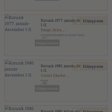
Korunk 1977. január-december
Előjegyzem
I-II.
Szegő Júlia
...
Szocialista Művelődési és Nevelési Tanács
,
1977
Könyvkötői kötés
,
1072
oldal
Előjegyezhető
Korunk sorozat
Korunk 1980. január-december
Előjegyzem
I-II.
Csoóri Sándor
...
Korunk
,
1980
Könyvkötői kötés
,
953
oldal
Előjegyezhető
Korunk sorozat
Korunk 1980. július-augusztus
Előjegyzem