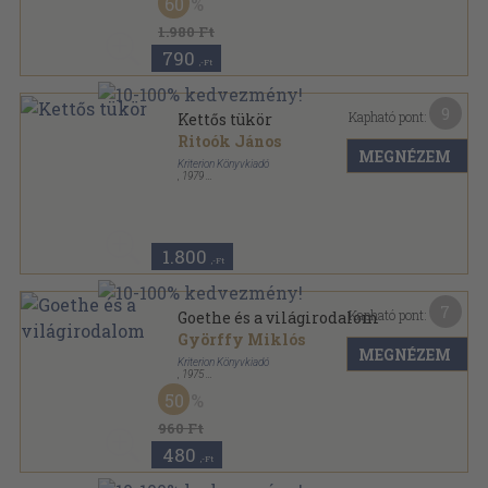
60
1.980 Ft
790
,-Ft
9
Kapható pont:
Kettős tükör
Ritoók János
MEGNÉZEM
Kriterion Könyvkiadó
,
1979
Fűzött kemény papírkötés
,
255
oldal
1.800
,-Ft
7
Kapható pont:
Goethe és a világirodalom
Györffy Miklós
MEGNÉZEM
Kriterion Könyvkiadó
,
1975
Fűzött kemény papírkötés
,
205
oldal
50
Téka sorozat
960 Ft
480
,-Ft