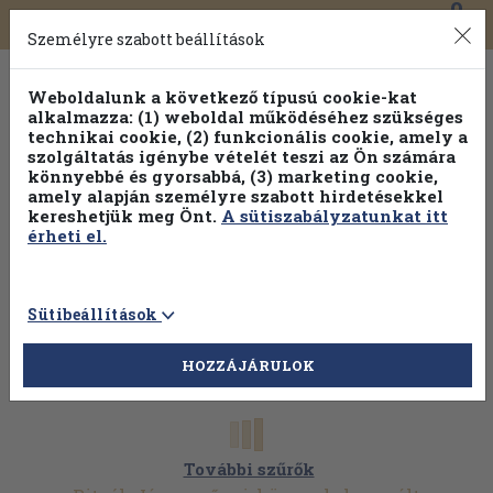
0
Toggle
Főmenü
Könyveink
navigation
Személyre szabott beállítások
Weboldalunk a következő típusú cookie-kat
alkalmazza: (1) weboldal működéséhez szükséges
technikai cookie, (2) funkcionális cookie, amely a
szolgáltatás igénybe vételét teszi az Ön számára
könnyebbé és gyorsabbá, (3) marketing cookie,
Válogasson több mint 1.000.000 kiadványunk közül
10-
amely alapján személyre szabott hirdetésekkel
100% kedvezménnyel!
kereshetjük meg Önt.
A sütiszabályzatunkat itt
érheti el.
Sütibeállítások
HOZZÁJÁRULOK
További szűrők