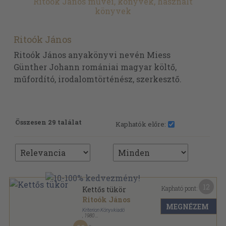
Ritoók János művei, könyvek, használt
könyvek
Ritoók János
Ritoók János anyakönyvi nevén Miess
Günther Johann romániai magyar költő,
műfordító, irodalomtörténész, szerkesztő.
Összesen 29 találat
Kaphatók előre:
12
Kapható pont:
Kettős tükör
Ritoók János
MEGNÉZEM
Kriterion Könyvkiadó
,
1980
Fűzött kemény papírkötés
,
255
oldal