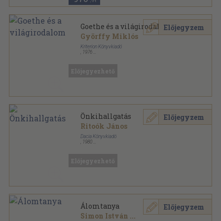
,-Ft
Goethe és a világirodalom
Előjegyzem
Györffy Miklós
Kriterion Könyvkiadó
,
1976
Fűzött kemény papírkötés
,
205
oldal
Téka sorozat
Előjegyezhető
Önkihallgatás
Előjegyzem
Ritoók János
Dacia Könyvkiadó
,
1980
Ragasztott papírkötés
,
123
oldal
Előjegyezhető
Álomtanya
Előjegyzem
Simon István
...