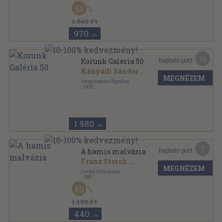
Fűzött papírkötés
,
319
oldal
50
Korunk évkönyv sorozat
1.940 Ft
970
,-Ft
10
Kapható pont:
Korunk Galéria 50
Kányádi Sándor
...
MEGNÉZEM
Intreprinderea Pligraficá
,
1976
Ragasztott papírkötés
,
92
oldal
1.980
,-Ft
7
Kapható pont:
A hamis malvázia
Franz Storch
...
MEGNÉZEM
Európa Könyvkiadó
,
1981
Vászon
,
391
oldal
60
1.100 Ft
440
,-Ft