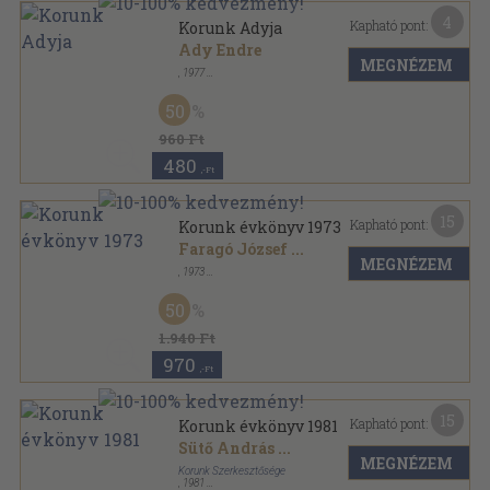
4
Kapható pont:
Korunk Adyja
Ady Endre
MEGNÉZEM
,
1977
Ragasztott papírkötés
,
80
oldal
50
960 Ft
480
,-Ft
15
Kapható pont:
Korunk évkönyv 1973
Faragó József
...
MEGNÉZEM
,
1973
Varrott papírkötés
,
317
oldal
Korunk évkönyv sorozat
50
1.940 Ft
970
,-Ft
15
Kapható pont:
Korunk évkönyv 1981
Sütő András
...
MEGNÉZEM
Korunk Szerkesztősége
,
1981