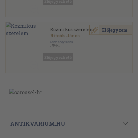
Előjegyezhető
Kozmikus szerelem
Előjegyzem
Ritoók János
...
Dacia Könyvkiadó
,
1976
Fűzött kemény papírkötés
,
124
oldal
Előjegyezhető
ANTIKVÁRIUM.HU