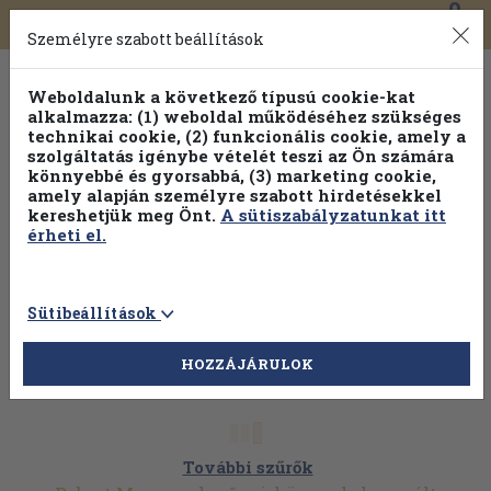
0
Toggle
Főmenü
Könyveink
navigation
Személyre szabott beállítások
Weboldalunk a következő típusú cookie-kat
alkalmazza: (1) weboldal működéséhez szükséges
technikai cookie, (2) funkcionális cookie, amely a
szolgáltatás igénybe vételét teszi az Ön számára
könnyebbé és gyorsabbá, (3) marketing cookie,
amely alapján személyre szabott hirdetésekkel
kereshetjük meg Önt.
A sütiszabályzatunkat itt
érheti el.
Sütibeállítások
HOZZÁJÁRULOK
További szűrők