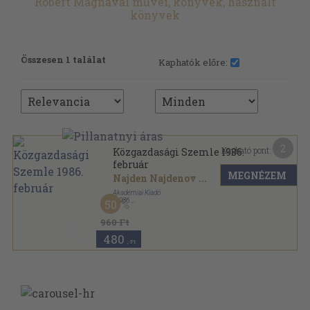
Robert Magnaval művei, könyvek, használt
könyvek
Összesen 1 találat
Kaphatók előre:
2
Kapható pont:
Közgazdasági Szemle 1986.
február
MEGNÉZEM
Najden Najdenov
...
Akadémiai Kiadó
,
1986
50
Ragasztott papírkötés
,
124
oldal
Közgazdasági Szemle sorozat
960 Ft
480
,-Ft