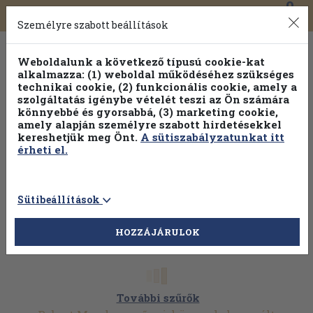
0
Toggle
Főmenü
Könyveink
navigation
Személyre szabott beállítások
Weboldalunk a következő típusú cookie-kat
alkalmazza: (1) weboldal működéséhez szükséges
technikai cookie, (2) funkcionális cookie, amely a
szolgáltatás igénybe vételét teszi az Ön számára
könnyebbé és gyorsabbá, (3) marketing cookie,
Válogasson több mint 1.000.000 kiadványunk közül
10-
amely alapján személyre szabott hirdetésekkel
100% kedvezménnyel!
kereshetjük meg Önt.
A sütiszabályzatunkat itt
érheti el.
Sütibeállítások
HOZZÁJÁRULOK
További szűrők