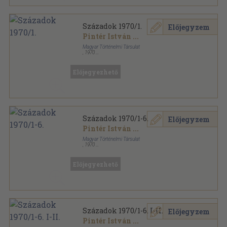
Századok 1970/1.
Előjegyzem
Pintér István
...
Magyar Történelmi Társulat
,
1970
Fűzött papírkötés
,
222
oldal
Századok sorozat
Előjegyezhető
Századok 1970/1-6.
Előjegyzem
Pintér István
...
Magyar Történelmi Társulat
,
1970
Könyvkötői kötés
,
1406
oldal
Századok sorozat
Előjegyezhető
Századok 1970/1-6. I-II.
Előjegyzem
Pintér István
...