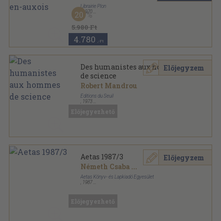
Librairie Plon
,
1970
20
Varrott keménykötés
,
522
oldal
Civilisations et Mentalités sorozat
5.980 Ft
4.780
,-Ft
Des humanistes aux hommes
Előjegyzem
de science
Robert Mandrou
Éditions du Seuil
,
1973
Ragasztott papírkötés
,
245
oldal
Előjegyezhető
Points-Histoire de la Pensée Européenne sorozat
Aetas 1987/3
Előjegyzem
Németh Csaba
...
Aetas Könyv- és Lapkiadó Egyesület
,
1987
Ragasztott papírkötés
,
154
oldal
Aetas sorozat
Előjegyezhető