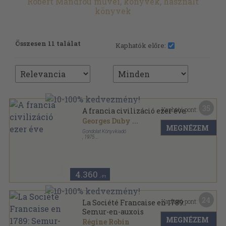
Robert Mandrou művei, könyvek, használt
könyvek
Összesen 11 találat
Kaphatók előre:
35
Kapható pont:
A francia civilizáció ezer éve
Georges Duby
...
MEGNÉZEM
Gondolat Könyvkiadó
,
1975
Vászon
,
574
oldal
4.360
,-Ft
24
Kapható pont:
La Société Francaise en 1789:
Semur-en-auxois
MEGNÉZEM
Régine Robin