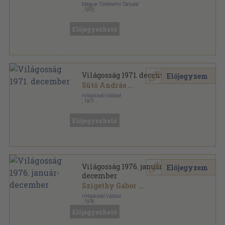
Magyar Történelmi Társulat
,
1970
Könyvkötői kötés
,
1406
oldal
Századok sorozat
Előjegyezhető
Világosság 1971. december
Előjegyzem
Sütő András
...
Hírlapkiadó Vállalat
,
1971
Fűzött papírkötés
,
64
oldal
Világosság sorozat
Előjegyezhető
Világosság 1976. január-
Előjegyzem
december
Szigethy Gábor
...
Hírlapkiadó Vállalat
,
1976
Ragasztott papírkötés
,
796
oldal
Előjegyezhető
Világosság sorozat