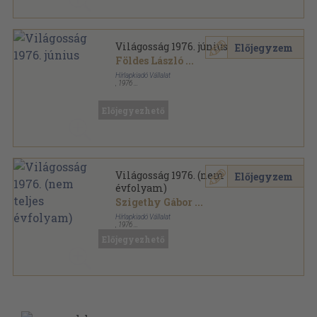
Világosság 1976. június
Előjegyzem
Földes László
...
Hírlapkiadó Vállalat
,
1976
Ragasztott papírkötés
,
71
oldal
Világosság sorozat
Előjegyezhető
Világosság 1976. (nem teljes
Előjegyzem
évfolyam)
Szigethy Gábor
...
Hírlapkiadó Vállalat
,
1976
Ragasztott papírkötés
,
796
oldal
Előjegyezhető
Világosság sorozat