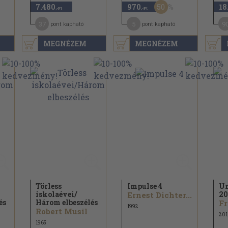
50
7.480
970
18
,-Ft
,-Ft
37
5
9
pont kapható
pont kapható
MEGNÉZEM
MEGNÉZEM
Törless
Impulse 4
Un
iskolaévei/
20
Ernest Dichter...
és
Három elbeszélés
1992
Robert Musil
201
1965