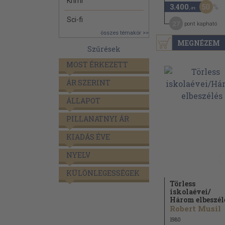
Krimi
50
3.400
,-Ft
Sci-fi
27
pont kapható
összes témakör >>
MEGNÉZEM
Szűrések
MOST ÉRKEZETT
ÁR SZERINT
ÁLLAPOT
PILLANATNYI ÁR
KIADÁS ÉVE
NYELV
KÜLÖNLEGESSÉGEK
Törless
iskolaévei/
Három elbeszél
Robert Musil
1980