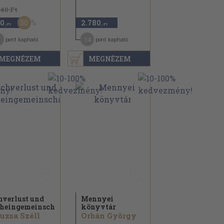
740 Ft
50
0
2.780
,-Ft
,-Ft
14
pont kapható
pont kapható
MEGNÉZEM
MEGNÉZEM
hverlust und
Mennyei
heingemeinschaft
könyvtár
uzsa Széll
Orbán György