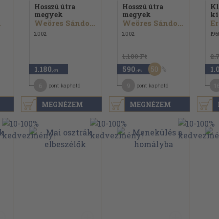
Hosszú útra
Hosszú útra
Kl
megyek
megyek
ki
.
Weöres Sándor...
Weöres Sándor...
2002
2002
196
1.180 Ft
2.
50
1.180
590
1.
,-Ft
,-Ft
6
9
1
pont kapható
pont kapható
MEGNÉZEM
MEGNÉZEM