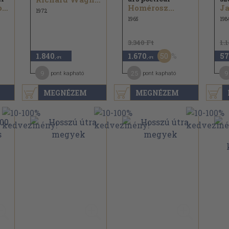
Szigethy Gábor...
Homérosz...
Ja
1972
1965
198
3.340 Ft
1.
50
1.840
1.670
57
,-Ft
,-Ft
9
25
9
pont kapható
pont kapható
MEGNÉZEM
MEGNÉZEM