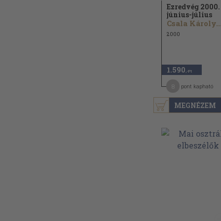
Ezredvég 2000.
június-július
Csala Károly..
2000
1.590
,-Ft
8
pont kapható
MEGNÉZEM