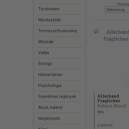
Rendez
Történelem
Művészetek
Természettudomány
Műszaki
Vallás
Életrajz
Háztartástan
Pszichológia
Allerhand
Szerelmes regények
Fragliches
Robert Musil
Akció, kaland
1996
Idegennyelv
6.800 Ft