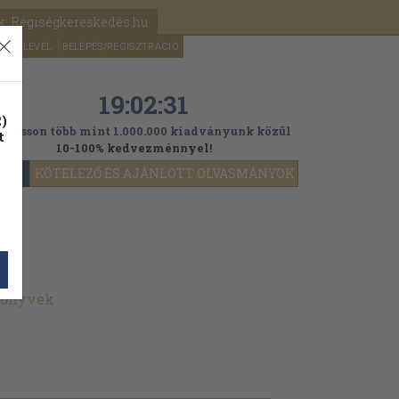
k: Régiségkereskedés.hu
A kosaram
HÍRLEVÉL
BELÉPÉS/REGISZTRÁCIÓ
MÉG
0
5000
Ft
19:02:29
)
ogasson több mint 1.000.000 kiadványunk közül
t
10-100% kedvezménnyel!
YOK
KÖTELEZŐ ÉS AJÁNLOTT OLVASMÁNYOK
 könyvek