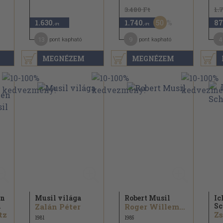
3.480 Ft
1.
50
1.630
1.740
87
,-Ft
,-Ft
13
9
4
pont kapható
pont kapható
MEGNÉZEM
MEGNÉZEM
en
Musil világa
Robert Musil
Ic
l
Sc
Zalán Péter
Roger Willemsen
tz
Zs
1981
1985