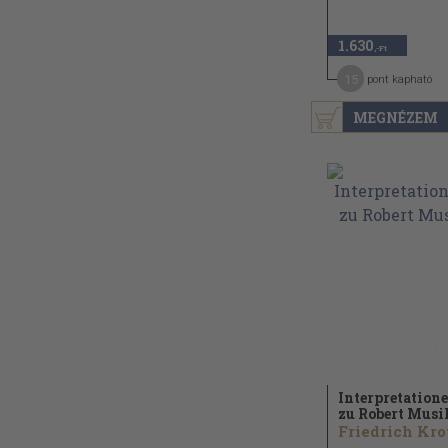
1.630
,-Ft
15
pont kapható
MEGNÉZEM
Interpretation
zu Robert Musi
Friedrich Kro