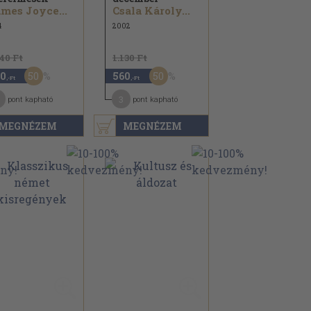
mes Joyce...
Csala Károly...
4
2002
140 Ft
1.130 Ft
50
50
0
560
,-Ft
,-Ft
3
pont kapható
pont kapható
MEGNÉZEM
MEGNÉZEM