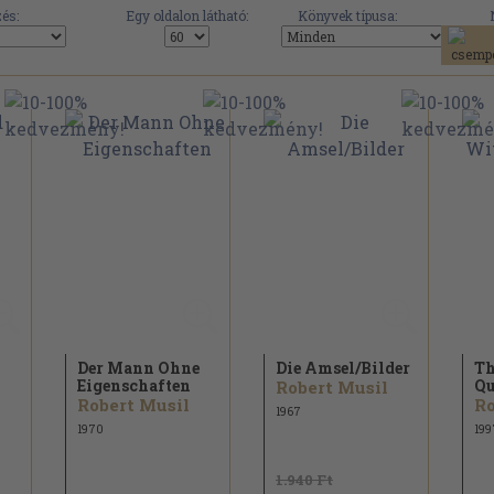
és:
Egy oldalon látható:
Könyvek típusa:
Der Mann Ohne
Die Amsel/
Bilder
Th
Eigenschaften
Qu
Robert Musil
Robert Musil
Ro
1967
1970
199
1.940 Ft