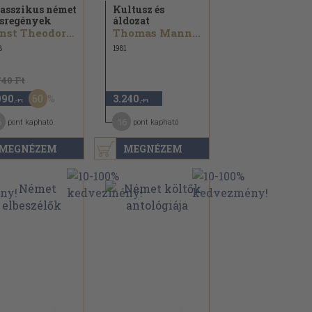
asszikus német
Kultusz és
sregények
áldozat
Ernst Theodor Amadeus Hoffmann...
Thomas Mann...
8
1981
740 Ft
60
090
3.240
,-Ft
,-Ft
6
16
pont kapható
pont kapható
MEGNÉZEM
MEGNÉZEM