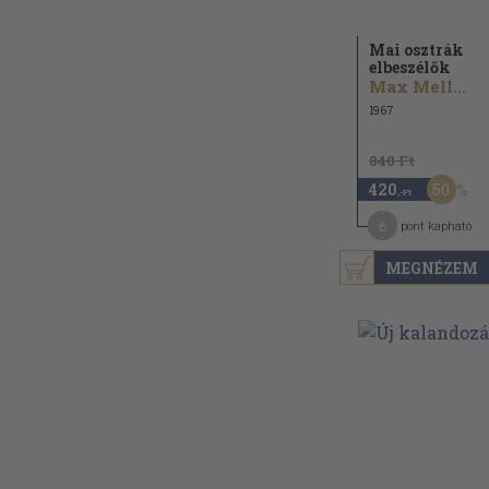
Mai osztrák
elbeszélők
Max Mell...
1967
840 Ft
50
420
,-Ft
6
pont kapható
MEGNÉZEM