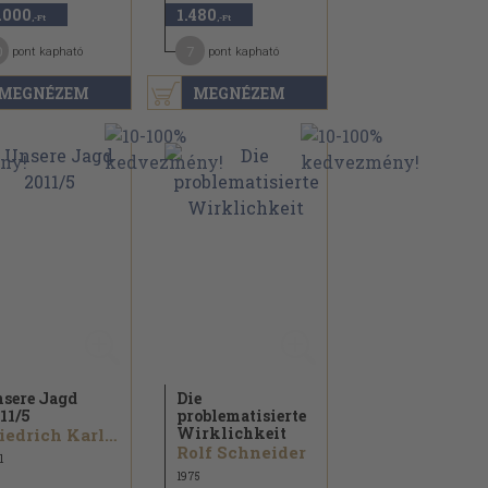
.000
1.480
,-Ft
,-Ft
0
7
pont kapható
pont kapható
MEGNÉZEM
MEGNÉZEM
sere Jagd
Die
11/
5
problematisierte
Wirklichkeit
Friedrich Karl von Eggeling...
Rolf Schneider
1
1975