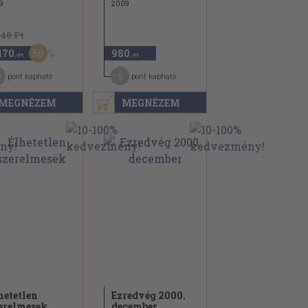
9
2009
940 Ft
50
470
980
,-Ft
,-Ft
2
5
pont kapható
pont kapható
MEGNÉZEM
MEGNÉZEM
hetetlen
Ezredvég 2000.
erelmesek
december