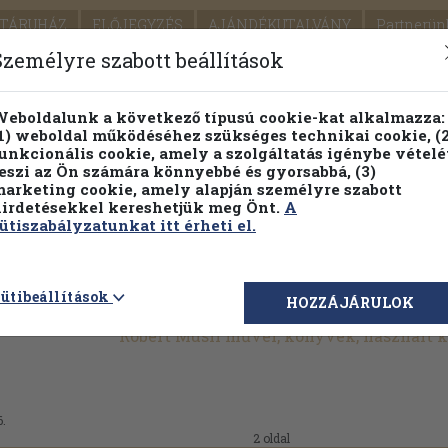
TÁRUHÁZ
ELŐJEGYZÉS
AJÁNDÉKUTALVÁNY
Partnerün
SZÁLLÍTÁS
SEGÍTSÉG
Személyre szabott beállítások
Részletes kereső
Témaköri fa
eboldalunk a következő típusú cookie-kat alkalmazza:
1) weboldal működéséhez szükséges technikai cookie, (2
Vál
unkcionális cookie, amely a szolgáltatás igénybe vételé
eszi az Ön számára könnyebbé és gyorsabbá, (3)
arketing cookie, amely alapján személyre szabott
PILLANATNYI ÁRAINK
FENNTARTHATÓ OLVASMÁN
irdetésekkel kereshetjük meg Önt.
A
ütiszabályzatunkat itt érheti el.
ütibeállítások
HOZZÁJÁRULOK
Robert Musil művei, könyvek, használt
6.
2 oldal