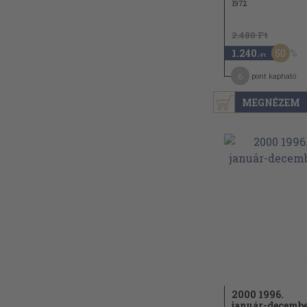
1972
2.480 Ft
50
1.240
,-Ft
6
pont kapható
MEGNÉZEM
2000 1996.
január-decemb