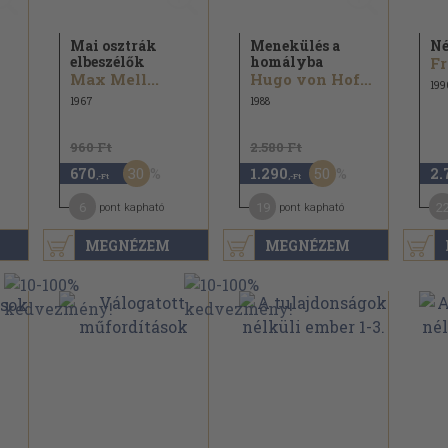
Mai osztrák
Menekülés a
Né
elbeszélők
homályba
Fr
Max Mell...
Hugo von Hofmannsthal...
199
1967
1988
960 Ft
2.580 Ft
30
50
670
1.290
2.
,-Ft
,-Ft
6
19
2
pont kapható
pont kapható
MEGNÉZEM
MEGNÉZEM