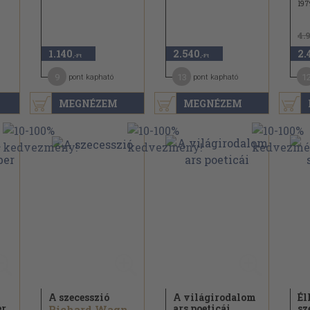
197
4.
1.140
2.540
2.
,-Ft
,-Ft
9
13
1
pont kapható
pont kapható
MEGNÉZEM
MEGNÉZEM
A szecesszió
A világirodalom
Él
er
ars poeticái
sz
Richard Wagner...