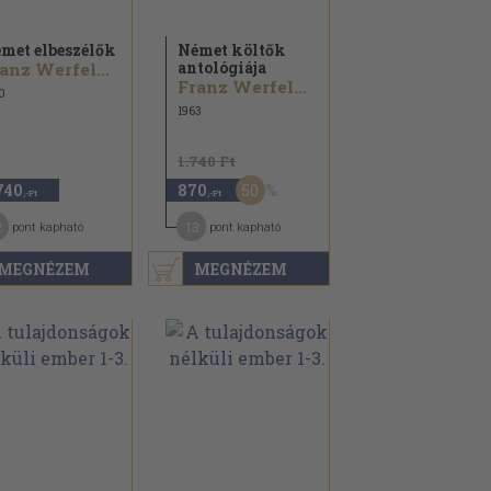
met elbeszélők
Német költők
antológiája
anz Werfel...
Franz Werfel...
0
1963
1.740 Ft
50
740
870
,-Ft
,-Ft
2
13
pont kapható
pont kapható
MEGNÉZEM
MEGNÉZEM