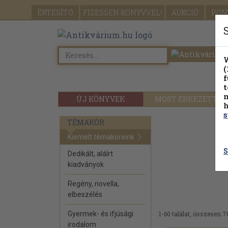
ÉRTESÍTŐ
FIZESSEN
KÖNYVVEL!
AUKCIÓ
PON
W
(
f
t
m
ÚJ KÖNYVEK
MOST ÉRKEZETT
h
s
TÉMAKÖR
Kiemelt témaköreink
S
Dedikált, aláírt
kiadványok
Regény, novella,
elbeszélés
Gyermek- és ifjúsági
1-60 találat, összesen 7
irodalom