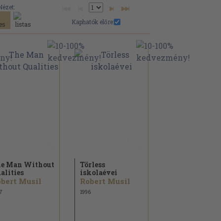
Nézet:
Kaphatók előre:
e Man Without
Törless
alities
iskolaévei
bert Musil
Robert Musil
7
1996