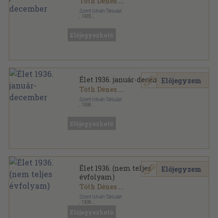
Tóth Dénes
...
Szent István Társulat
,
1935
Könyvkötői vászonkötés
,
1094
oldal
Élet sorozat
Előjegyezhető
Élet 1936. január-december
Előjegyzem
Tóth Dénes
...
Szent István Társulat
,
1936
Aranyozott kiadói egész vászonkötés
,
1428
oldal
Élet sorozat
Előjegyezhető
Élet 1936. (nem teljes
Előjegyzem
évfolyam)
Tóth Dénes
...
Szent István Társulat
,
1936
Aranyozott kiadói egész vászonkötés
,
1269
oldal
Előjegyezhető
Élet sorozat