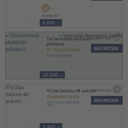
Félbőr
,
224
oldal
60
15.000 Ft
6.000
,-Ft
100
Kapható pont:
Tárlatvezető (dedikált
példány)
MEGNÉZEM
Dr. Pipics Zoltán
Szerzői magánkiadás
Fűzött papírkötés
,
224
oldal
20.000
,-Ft
12
Kapható pont:
Villás Galéria 48. aukció
Aggházy Gyula
MEGNÉZEM
Villás Galéria és Aukciósház
,
2015
Ragasztott papírkötés
,
149
oldal
Villás Galéria és Aukciósház aukciója sorozat
2.480
,-Ft