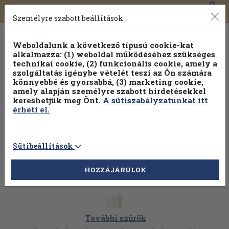
0
Toggle
Főmenü
Könyveink
navigation
Személyre szabott beállítások
Weboldalunk a következő típusú cookie-kat
alkalmazza: (1) weboldal működéséhez szükséges
technikai cookie, (2) funkcionális cookie, amely a
szolgáltatás igénybe vételét teszi az Ön számára
könnyebbé és gyorsabbá, (3) marketing cookie,
amely alapján személyre szabott hirdetésekkel
kereshetjük meg Önt.
A sütiszabályzatunkat itt
érheti el.
Sütibeállítások
HOZZÁJÁRULOK
További szűrők