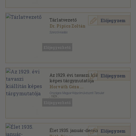
Tárlatvezető
Előjegyzem
Dr. Pipics Zoltán
Szerzői kiadás
Tűzött kötés
,
224
oldal
Előjegyezhető
Az 1929. évi tavaszi kiállítás
Előjegyzem
képes tárgymutatója
Horváth Géza
...
Országos Magyar Képzőművészeti Társulat
,
1929
Könyvkötői papírkötés
,
100
oldal
Előjegyezhető
Élet 1935. január-december
Előjegyzem