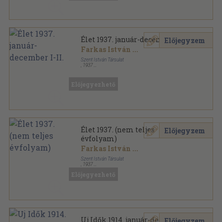
Élet 1937. január-december I-II.
Előjegyzem
Farkas István
...
Szent István Társulat
,
1937
Könyvkötői kötés
,
1322
oldal
Élet sorozat
Előjegyezhető
Élet 1937. (nem teljes
Előjegyzem
évfolyam)
Farkas István
...
Szent István Társulat
,
1937
Könyvkötői vászonkötés
,
1292
oldal
Előjegyezhető
Élet sorozat
Uj Idők 1914. január-december
Előjegyzem