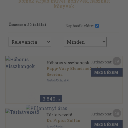
Romek Árpád művei, könyvek, használt
könyvek
Összesen 20 találat
Kaphatók előre:
19
Kapható pont:
Háborus visszhangok
Papp-Váry Elemérné Sziklay
MEGNÉZEM
Szeréna
Thália Műintézet Rt.
Könyvkötői kötés
,
112
oldal
3.840
,-Ft
48
Kapható pont:
Tárlatvezető
Dr. Pipics Zoltán
MEGNÉZEM
Szerzői kiadás