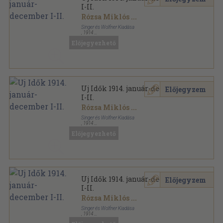
I-II.
Rózsa Miklós
...
Singer és Wolfner Kiadása
,
1914
Könyvkötői kötés
,
1360
oldal
Előjegyezhető
Uj Idők sorozat
Uj Idők 1914. január-december
Előjegyzem
I-II.
Rózsa Miklós
...
Singer és Wolfner Kiadása
,
1914
Aranyozott kiadói egész vászonkötés
,
1360
oldal
Előjegyezhető
Uj Idők sorozat
Uj Idők 1914. január-december
Előjegyzem
I-II.
Rózsa Miklós
...
Singer és Wolfner Kiadása
,
1914
Aranyozott kiadói egész vászonkötés
,
1360
oldal