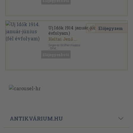
Előjegyezhető
Uj Idők sorozat
Uj Idők 1914. január-június (fél
Előjegyzem
évfolyam)
Heltai Jenő
...
Singer és Wolfner Kiadása
,
1914
Aranyozott kiadói egész vászonkötés
,
700
oldal
Előjegyezhető
Uj Idők sorozat
ANTIKVÁRIUM.HU