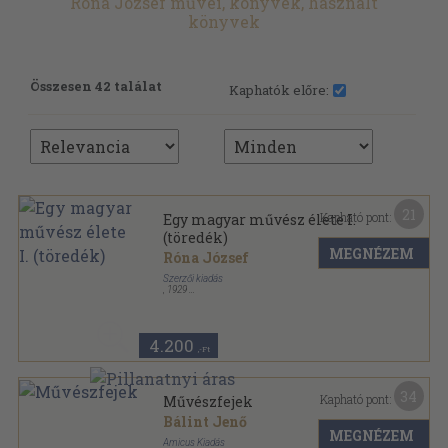
Róna József művei, könyvek, használt
könyvek
Összesen 42 találat
Kaphatók előre:
21
Kapható pont:
Egy magyar művész élete I.
(töredék)
MEGNÉZEM
Róna József
Szerzői kiadás
,
1929
Vászon
,
384
oldal
4.200
,-Ft
34
Kapható pont:
Művészfejek
Bálint Jenő
MEGNÉZEM
Amicus Kiadás