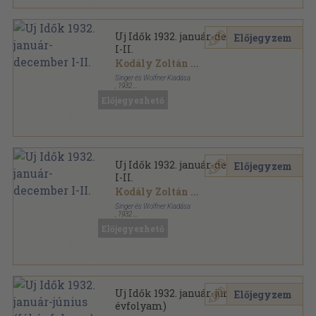
Uj Idők 1932. január-december
Előjegyzem
I-II.
Kodály Zoltán
...
Singer és Wolfner Kiadása
,
1932
Aranyozott kiadói egész vászonkötés
,
1636
oldal
Előjegyezhető
Uj Idők sorozat
Uj Idők 1932. január-december
Előjegyzem
I-II.
Kodály Zoltán
...
Singer és Wolfner Kiadása
,
1932
Aranyozott kiadói egész vászonkötés
,
1636
oldal
Előjegyezhető
Uj Idők sorozat
Uj Idők 1932. január-június (fél
Előjegyzem
évfolyam)