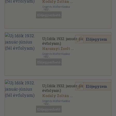
Kodály Zoltán
...
Singer és Wolfner Kiadása
,
1932
Könyvkötői vászonkötés
,
808
oldal
Előjegyezhető
Uj Idők sorozat
Uj Idők 1932. január-június (fél
Előjegyzem
évfolyam)
Harsányi Zsolt
...
Singer és Wolfner Kiadása
,
1932
Aranyozott kiadói egész vászonkötés
,
808
oldal
Előjegyezhető
Uj Idők sorozat
Uj Idők 1932. január-június (fél
Előjegyzem
évfolyam)
Kodály Zoltán
...
Singer és Wolfner Kiadása
,
1932
Aranyozott kiadói egész vászonkötés
,
808
oldal
Előjegyezhető
Uj Idők sorozat