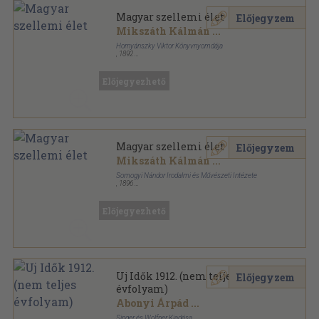
Magyar szellemi élet
Előjegyzem
Mikszáth Kálmán
...
Hornyánszky Viktor Könyvnyomdája
,
1892
Aranyozott vászon Gottermayer kötés
,
212
oldal
Előjegyezhető
Magyar szellemi élet
Előjegyzem
Mikszáth Kálmán
...
Somogyi Nándor Irodalmi és Művészeti Intézete
,
1896
Aranyozott vászon Gottermayer kötés
,
212
oldal
Előjegyezhető
Uj Idők 1912. (nem teljes
Előjegyzem
évfolyam)
Abonyi Árpád
...
Singer és Wolfner Kiadása