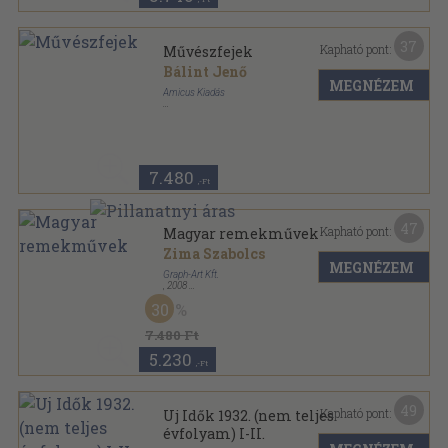
37
Kapható pont:
Művészfejek
Bálint Jenő
MEGNÉZEM
Amicus Kiadás
Könyvkötői vászonkötés
,
87
oldal
7.480
,-Ft
47
Kapható pont:
Magyar remekművek
Zima Szabolcs
MEGNÉZEM
Graph-Art Kft.
,
2008
Fűzött kemény papírkötés
,
111
oldal
30
7.480 Ft
5.230
,-Ft
49
Kapható pont:
Uj Idők 1932. (nem teljes
évfolyam) I-II.