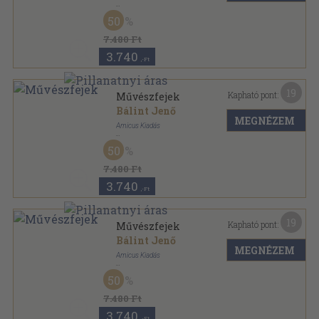
Tűzött kötés
,
87
oldal
50
7.480 Ft
3.740
,-Ft
19
Kapható pont:
Művészfejek
Bálint Jenő
MEGNÉZEM
Amicus Kiadás
Könyvkötői kötés
,
87
oldal
50
7.480 Ft
3.740
,-Ft
19
Kapható pont:
Művészfejek
Bálint Jenő
MEGNÉZEM
Amicus Kiadás
Könyvkötői vászonkötés
,
87
oldal
50
7.480 Ft
3.740
,-Ft