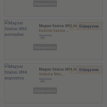
Előjegyezhető
Magyar Szalon 1892. november
Előjegyzem
Endrődi Sándor
...
Magánkiadás
,
1892
Félvászon
,
105
oldal
Magyar Szalon sorozat
Előjegyezhető
Magyar Szalon 1894. augusztus
Előjegyzem
Székely Béla
...
Magánkiadás
,
1894
Fűzött papírkötés
,
104
oldal
Magyar Szalon sorozat
Előjegyezhető