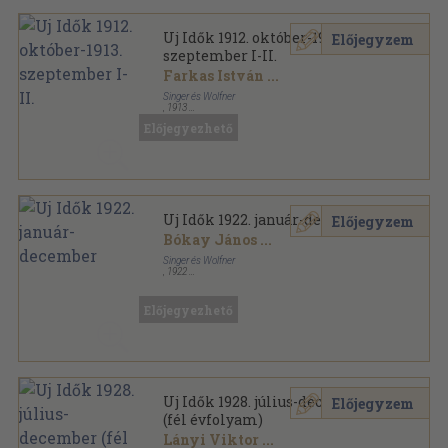
Uj Idők 1912. október-1913.
Előjegyzem
szeptember I-II.
Farkas István
...
Singer és Wolfner
,
1913
Aranyozott kiadói egész vászonkötés
,
1372
oldal
Előjegyezhető
Uj Idők sorozat
Uj Idők 1922. január-december
Előjegyzem
Bókay János
...
Singer és Wolfner
,
1922
Aranyozott kiadói félvászon
,
964
oldal
Uj Idők sorozat
Előjegyezhető
Uj Idők 1928. július-december
Előjegyzem
(fél évfolyam)
Lányi Viktor
...