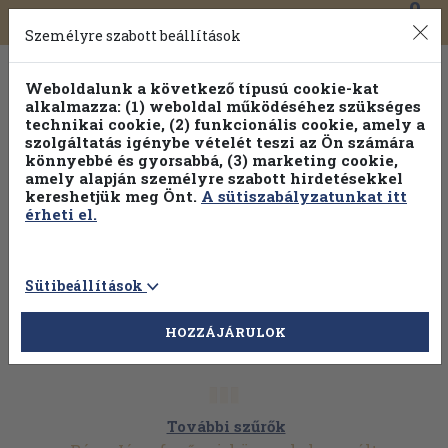
0
Toggle
Főmenü
Könyveink
navigation
Személyre szabott beállítások
Weboldalunk a következő típusú cookie-kat
alkalmazza: (1) weboldal működéséhez szükséges
technikai cookie, (2) funkcionális cookie, amely a
szolgáltatás igénybe vételét teszi az Ön számára
könnyebbé és gyorsabbá, (3) marketing cookie,
amely alapján személyre szabott hirdetésekkel
kereshetjük meg Önt.
A sütiszabályzatunkat itt
érheti el.
Sütibeállítások
HOZZÁJÁRULOK
További szűrők