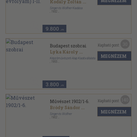
MEGNÉZEM
Kodály Zoltán
...
Singer és Wolfner Kiadása
,
1932
Könyvkötői vászonkötés
,
1604
oldal
Uj Idők sorozat
9.800
,-Ft
30
Kapható pont:
Budapest szobrai
Lyka Károly
...
MEGNÉZEM
Képzőművészeti Alap Kiadóvállalata
,
1955
Félvászon
,
147
oldal
3.800
,-Ft
140
Kapható pont:
Művészet 1902/1-6.
Bródy Sándor
...
MEGNÉZEM
Singer és Wolfner
,
1902
Vászon
,
448
oldal
Művészet sorozat