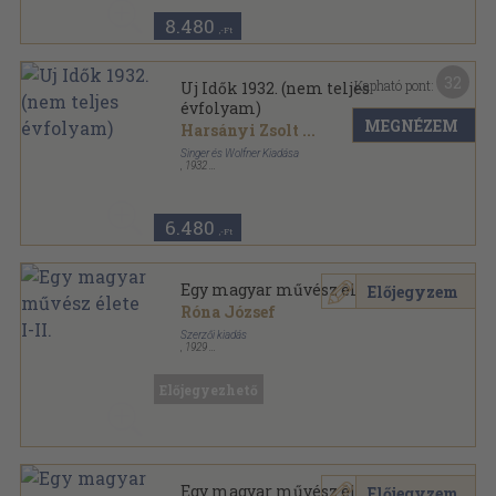
8.480
,-Ft
32
Kapható pont:
Uj Idők 1932. (nem teljes
évfolyam)
MEGNÉZEM
Harsányi Zsolt
...
Singer és Wolfner Kiadása
,
1932
Könyvkötői vászonkötés
,
579
oldal
Uj Idők sorozat
6.480
,-Ft
Egy magyar művész élete I-II.
Előjegyzem
Róna József
Szerzői kiadás
,
1929
Vászon
,
726
oldal
Előjegyezhető
Egy magyar művész élete II.
Előjegyzem