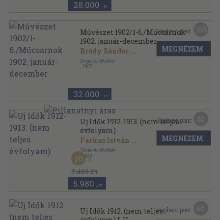
28.000
,-Ft
160
Kapható pont:
Művészet 1902/1-6./Műcsarnok
1902. január-december
MEGNÉZEM
Bródy Sándor
...
Singer és Wolfner
,
1902
Könyvkötői kötés
,
480
oldal
Művészet sorozat
32.000
,-Ft
30
Kapható pont:
Uj Idők 1912-1913. (nem teljes
évfolyam)
MEGNÉZEM
Farkas István
...
Singer és Wolfner
,
1913
20
Aranyozott kiadói egész vászonkötés
,
680
oldal
Uj Idők sorozat
7.480 Ft
5.980
,-Ft
60
Kapható pont:
Uj Idők 1912. (nem teljes
évfolyam) I-II.