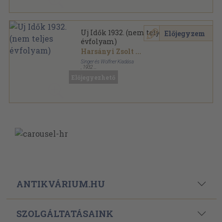
Uj Idők 1932. (nem teljes
Előjegyzem
évfolyam)
Harsányi Zsolt
...
Singer és Wolfner Kiadása
,
1932
Aranyozott kiadói egész vászonkötés
,
798
oldal
Előjegyezhető
Uj Idők sorozat
ANTIKVÁRIUM.HU
SZOLGÁLTATÁSAINK