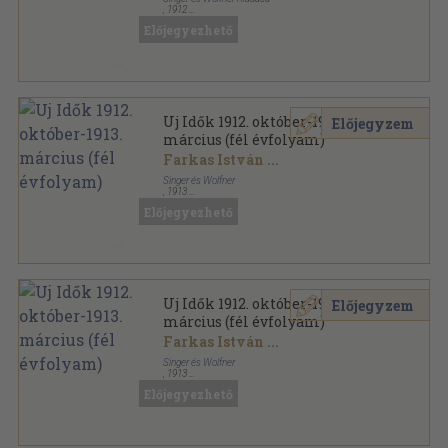
,
1912
Vászon
,
668
oldal
Előjegyezhető
Uj Idők sorozat
Uj Idők 1912. október-1913.
Előjegyzem
március (fél évfolyam)
Farkas István
...
Singer és Wolfner
,
1913
Aranyozott kiadói egész vászonkötés
,
704
oldal
Előjegyezhető
Uj Idők sorozat
Uj Idők 1912. október-1913.
Előjegyzem
március (fél évfolyam)
Farkas István
...
Singer és Wolfner
,
1913
Könyvkötői kötés
,
648
oldal
Előjegyezhető
Uj Idők sorozat