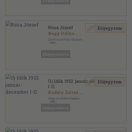
Előjegyezhető
Róna József
Előjegyzem
Nagy Ildikó
...
Szent István Király Múzeum
,
1994
Tűzött kötés
,
20
oldal
A Szent István Király Múzeum Közleményei D.
sorozat sorozat
Előjegyezhető
Uj Idők 1932. január-december
Előjegyzem
I-II.
Kodály Zoltán
...
Singer és Wolfner Kiadása
,
1932
Könyvkötői kötés
,
1636
oldal
Előjegyezhető
Uj Idők sorozat