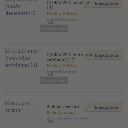
Uj Idők 1932. január-december
Előjegyzem
I-II.
Kodály Zoltán
...
Singer és Wolfner Kiadása
,
1932
Könyvkötői kötés
,
1636
oldal
Előjegyezhető
Uj Idők sorozat
Uj Idők 1932. (nem teljes
Előjegyzem
évfolyam) I-II.
Kodály Zoltán
...
Singer és Wolfner Kiadása
,
1932
Könyvkötői kötés
,
1605
oldal
Előjegyezhető
Uj Idők sorozat
Budapest szobrai
Előjegyzem
Beck András
...
Képzőművészeti Alap Kiadóvállalata
,
1955
Könyvkötői vászonkötés
,
147
oldal