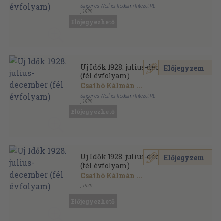
Singer és Wolfner Irodalmi Intézet Rt.
,
1928
Aranyozott kiadói egész vászonkötés
,
800
oldal
Előjegyezhető
Uj Idők sorozat
Uj Idők 1928. julius-december
Előjegyzem
(fél évfolyam)
Csathó Kálmán
...
Singer és Wolfner Irodalmi Intézet Rt.
,
1928
Könyvkötői kötés
,
800
oldal
Előjegyezhető
Uj Idők sorozat
Uj Idők 1928. julius-december
Előjegyzem
(fél évfolyam)
Csathó Kálmán
...
,
1928
Könyvkötői vászonkötés
,
800
oldal
Uj Idők sorozat
Előjegyezhető