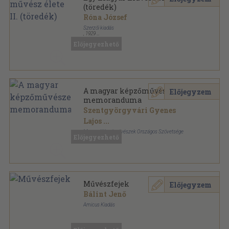
(töredék)
Róna József
Szerzői kiadás
,
1929
Vászon
,
339
oldal
Előjegyezhető
A magyar képzőművészek
Előjegyzem
memoranduma
Szentgyörgyvári Gyenes
Lajos
...
Magyar Képzőművészek Országos Szövetsége
Előjegyezhető
,
1935
Tűzött kötés
,
45
oldal
Művészfejek
Előjegyzem
Bálint Jenő
Amicus Kiadás
Könyvkötői papírkötés
,
87
oldal