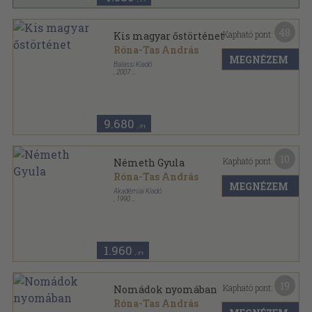
48
Kapható pont:
Kis magyar őstörténet
Róna-Tas András
MEGNÉZEM
Balassi Kiadó
,
2007
Ragasztott papírkötés
,
204
oldal
9.680
,-Ft
10
Kapható pont:
Németh Gyula
Róna-Tas András
MEGNÉZEM
Akadémiai Kiadó
,
1990
Fűzött kemény papírkötés
,
209
oldal
A Múlt Magyar Tudósai sorozat
1.960
,-Ft
19
Kapható pont:
Nomádok nyomában
Róna-Tas András