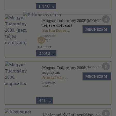
1.440
,-Ft
11
Kapható pont:
Magyar Tudomány 2003. (nem
teljes évfolyam)
MEGNÉZEM
Bartha Dénes
...
Akaprint Kft.
,
2003
50
Ragasztott papírkötés
,
1505
oldal
Magyar Tudomány sorozat
4.480 Ft
2.240
,-Ft
5
Kapható pont:
Magyar Tudomány 2006.
augusztus
MEGNÉZEM
Almár Iván
...
Akaprint Kft.
,
2006
Ragasztott papírkötés
,
127
oldal
Magyar Tudomány sorozat
940
,-Ft
5
Kapható pont:
A bolognai Nyilatkozat és a