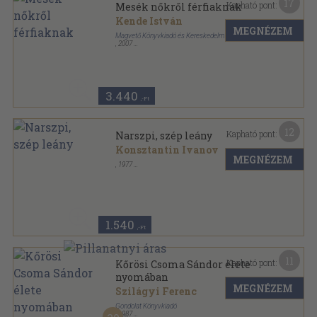
17
Kapható pont:
Mesék nőkről férfiaknak
Kende István
MEGNÉZEM
Magvető Könyvkiadó és Kereskedelmi Kft.
,
2007
Fűzött kemény papírkötés
,
293
oldal
Mesék sorozat
3.440
,-Ft
12
Kapható pont:
Narszpi, szép leány
Konsztantin Ivanov
MEGNÉZEM
,
1977
Tűzött kötés
,
83
oldal
1.540
,-Ft
11
Kapható pont:
Kőrösi Csoma Sándor élete
nyomában
MEGNÉZEM
Szilágyi Ferenc
Gondolat Könyvkiadó
,
1987