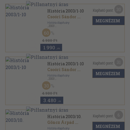
30
Kapható pont:
História 2003/1-10
Csoóri Sándor
...
MEGNÉZEM
História Alapítvány
,
2003
Könyvkötői kötés
,
344
oldal
60
História sorozat
4.980 Ft
1.990
,-Ft
31
Kapható pont:
História 2003/1-10
Csoóri Sándor
...
MEGNÉZEM
História Alapítvány
,
2003
Tűzött kötés
,
344
oldal
30
História sorozat
4.980 Ft
3.480
,-Ft
6
Kapható pont:
História 2003/10.
Göncz Árpád
...
MEGNÉZEM
História Alapítvány