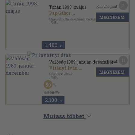
7
Kapható pont:
Turán 1998. május
Pap Gábor
...
MEGNÉZEM
Magyar Őstörténeti Kutató és Kiadó Kft.
,
1998
Ragasztott papírkötés
,
111
oldal
Turán sorozat
1.480
,-Ft
11
Kapható pont:
Valóság 1989. január-december
Vitányi Iván
...
MEGNÉZEM
Hírlapkiadó Vállalat
,
1989
Ragasztott papírkötés
,
1536
oldal
50
Valóság sorozat
4.200 Ft
2.100
,-Ft
Mutass többet