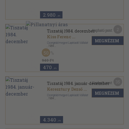
Könyvkötői kötés
,
576
oldal
Természettudományi Közlöny sorozat
2.980
,-Ft
2
Kapható pont:
Tiszatáj 1984. december
Kiss Ferenc
...
MEGNÉZEM
Csongrád megyei Lapkiadó Vállalat
,
1984
Ragasztott papírkötés
,
112
oldal
50
Tiszatáj sorozat
940 Ft
470
,-Ft
35
Kapható pont:
Tiszatáj 1984. január-december
Keresztury Dezső
...
MEGNÉZEM
Csongrád megyei Lapkiadó Vállalat
,
1984
Ragasztott papírkötés
,
1152
oldal
Tiszatáj sorozat
4.340
,-Ft