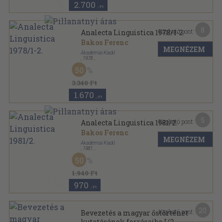
2.700
,-Ft
8
Kapható pont:
Analecta Linguistica 1978/1-2.
Bakos Ferenc
MEGNÉZEM
Akadémiai Kiadó
,
1978
Ragasztott papírkötés
,
369
oldal
50
Analecta Linguistica sorozat
3.340 Ft
1.670
,-Ft
5
Kapható pont:
Analecta Linguistica 1981/2.
Bakos Ferenc
MEGNÉZEM
Akadémiai Kiadó
,
1981
Ragasztott papírkötés
,
188
oldal
50
Analecta Linguistica sorozat
1.940 Ft
970
,-Ft
20
Kapható pont:
Bevezetés a magyar őstörténet
kutatásának forrásaiba I/2.