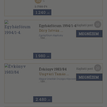
30
Ragasztott papírkötés
,
284
oldal
1.780 Ft
1.240
,-Ft
10
Kapható pont:
Egyházfórum 1994/1-4.
Dőry István
...
MEGNÉZEM
Egyházfórum Alapítvány
,
1994
Ragasztott papírkötés
,
492
oldal
Egyházfórum sorozat
1.980
,-Ft
20
Kapható pont:
Évkönyv 1983/84
Ungvári Tamás
...
MEGNÉZEM
Magyar Izraeliták Országos Képviselete
,
1984
Ragasztott papírkötés
,
532
oldal
Évkönyv sorozat
2.480
,-Ft