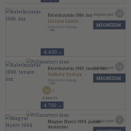
22
Kapható pont:
Keletkutatás 1986. ősz
Lőrincz László
...
MEGNÉZEM
Kőrösi Csoma Társaság
,
1986
Tűzött kötés
,
136
oldal
Keletkutatás sorozat
4.430
,-Ft
24
Kapható pont:
Keletkutatás 1990. tavasz-ősz
Székely György
...
MEGNÉZEM
Kőrösi Csoma Társaság
,
1990
Ragasztott papírkötés
,
273
oldal
20
Keletkutatás sorozat
5.940 Ft
4.750
,-Ft
7
Kapható pont:
Magyar Nyelv 1994. január-
december