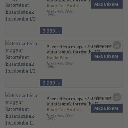
MEGNÉZEM
Róna-Tas András
Tankönyvkiadó Vállalat
,
1976
Ragasztott papírkötés
,
328
oldal
3.980
,-Ft
20
Kapható pont:
Bevezetés a magyar őstörténet
kutatásának forrásaiba I/2.
MEGNÉZEM
Hajdú Péter
Tankönyvkiadó Vállalat
,
1986
Ragasztott papírkötés
,
328
oldal
3.980
,-Ft
20
Kapható pont:
Bevezetés a magyar őstörténet
kutatásának forrásaiba II.
MEGNÉZEM
Róna-Tas András
Tankönyvkiadó Vállalat
,
1977
Ragasztott papírkötés
,
327
oldal