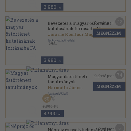
3.980
,-Ft
32
Kapható pont:
Bevezetés a magyar őstörténet
kutatásának forrásaiba IV.
MEGNÉZEM
Járainé Komlódi Magda
...
Tankönyvkiadó Vállalat
,
1985
Ragasztott papírkötés
,
319
oldal
3.980
,-Ft
74
Kapható pont:
Magyar őstörténeti
tanulmányok
MEGNÉZEM
Harmatta János
...
Akadémiai Kiadó
,
1977
50
Fűzött keménykötés
,
341
oldal
9.800 Ft
4.900
,-Ft
6
Kapható pont:
Néprajz és nyelvtudomány XIV.