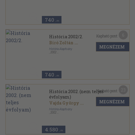
Tűzött kötés
,
35
oldal
História sorozat
740
,-Ft
6
Kapható pont:
História 2002/2.
Bíró Zoltán
...
MEGNÉZEM
História Alapítvány
,
2002
Tűzött kötés
,
34
oldal
História sorozat
740
,-Ft
23
Kapható pont:
História 2002. (nem teljes
évfolyam)
MEGNÉZEM
Vajda György
...
História Alapítvány
,
2002
Tűzött kötés
,
612
oldal
História sorozat
4.580
,-Ft