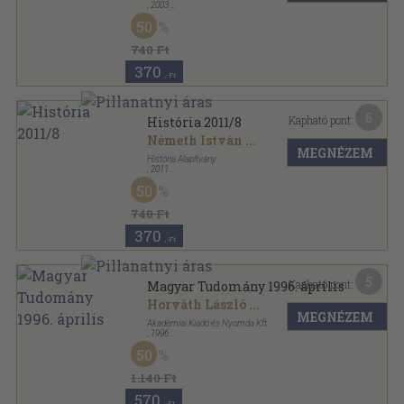
,
2003
Tűzött kötés
,
35
oldal
50
História sorozat
740 Ft
370
,-Ft
6
Kapható pont:
História 2011/8
Németh István
...
MEGNÉZEM
História Alapítvány
,
2011
Tűzött kötés
,
35
oldal
50
História sorozat
740 Ft
370
,-Ft
5
Kapható pont:
Magyar Tudomány 1996. április
Horváth László
...
MEGNÉZEM
Akadémiai Kiadó és Nyomda Kft.
,
1996
Ragasztott papírkötés
,
128
oldal
50
Magyar Tudomány sorozat
1.140 Ft
570
,-Ft