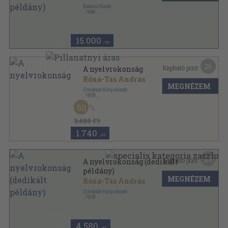
Balassi Kiadó
,
1996
Ragasztott papírkötés
,
412
oldal
15.000
,-Ft
26
Kapható pont:
A nyelvrokonság
Róna-Tas András
MEGNÉZEM
Gondolat Könyvkiadó
,
1978
Vászon
,
486
oldal
50
3.480 Ft
1.740
,-Ft
23
Kapható pont:
A nyelvrokonság (dedikált
példány)
MEGNÉZEM
Róna-Tas András
Gondolat Könyvkiadó
,
1978
Vászon
,
486
oldal
4.580
,-Ft