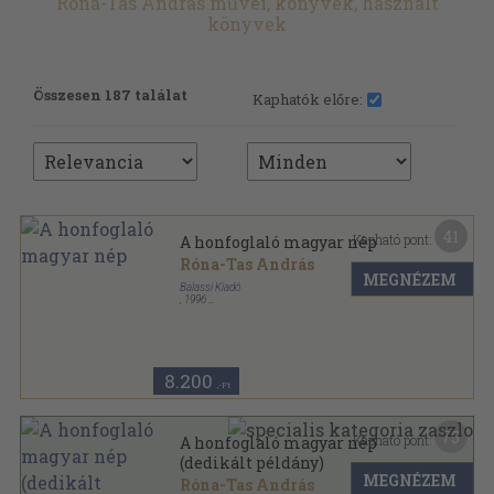
Róna-Tas András művei, könyvek, használt
könyvek
Összesen 187 találat
Kaphatók előre:
41
Kapható pont:
A honfoglaló magyar nép
Róna-Tas András
MEGNÉZEM
Balassi Kiadó
,
1996
Fűzött kemény papírkötés
,
412
oldal
8.200
,-Ft
75
Kapható pont:
A honfoglaló magyar nép
(dedikált példány)
MEGNÉZEM
Róna-Tas András