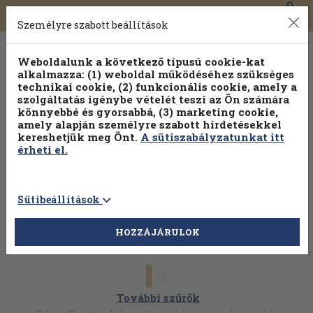
0
Toggle
Főmenü
Könyveink
navigation
Személyre szabott beállítások
Weboldalunk a következő típusú cookie-kat
alkalmazza: (1) weboldal működéséhez szükséges
technikai cookie, (2) funkcionális cookie, amely a
szolgáltatás igénybe vételét teszi az Ön számára
könnyebbé és gyorsabbá, (3) marketing cookie,
amely alapján személyre szabott hirdetésekkel
kereshetjük meg Önt.
A sütiszabályzatunkat itt
érheti el.
Sütibeállítások
HOZZÁJÁRULOK
További szűrők