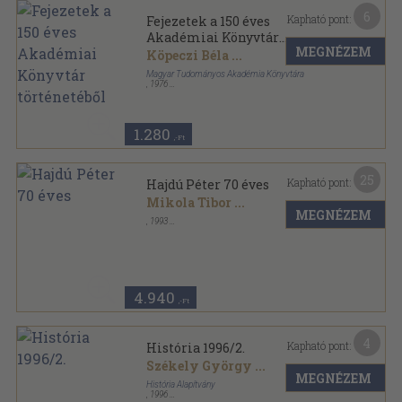
6
Kapható pont:
Fejezetek a 150 éves
Akadémiai Könyvtár
MEGNÉZEM
történetéből
Köpeczi Béla
...
Magyar Tudományos Akadémia Könyvtára
,
1976
Ragasztott papírkötés
,
62
oldal
A Magyar Tudományos Akadémia Könyvtárának
közleményei sorozat
1.280
,-Ft
25
Kapható pont:
Hajdú Péter 70 éves
Mikola Tibor
...
MEGNÉZEM
,
1993
Ragasztott papírkötés
,
432
oldal
Linguistica series A - Studia et dissertationes sorozat
4.940
,-Ft
4
Kapható pont:
História 1996/2.
Székely György
...
MEGNÉZEM
História Alapítvány
,
1996