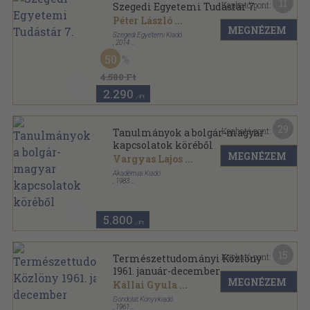
11
Kapható pont:
Szegedi Egyetemi Tudástár 7.
Péter László
...
MEGNÉZEM
Szegedi Egyetemi Kiadó
,
2014
Fűzött kemény papírkötés
,
282
oldal
50
Szegedi Egyetemi Tudástár sorozat
4.580 Ft
2.290
,-Ft
29
Kapható pont:
Tanulmányok a bolgár-magyar
kapcsolatok köréből
MEGNÉZEM
Vargyas Lajos
...
Akadémiai Kiadó
,
1983
Fűzött kemény papírkötés
,
550
oldal
5.800
,-Ft
15
Kapható pont:
Természettudományi Közlöny
1961. január-december
MEGNÉZEM
Kállai Gyula
...
Gondolat Könyvkiadó
,
1961