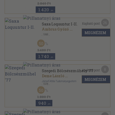
Néprajz és nyelvtudomány sorozat
2.840 Ft
1.420
,-Ft
26
Kapható pont:
Saxa Loquuntur I-II.
Ambrus Győző
...
MEGNÉZEM
,
1998
Ragasztott papírkötés
,
676
oldal
50
3.480 Ft
1.740
,-Ft
8
Kapható pont:
Szegedi Bölcsészműhely '77
Deme László
...
MEGNÉZEM
József Attila Tudományegyetem
,
1978
Ragasztott papírkötés
,
402
oldal
50
1.880 Ft
940
,-Ft