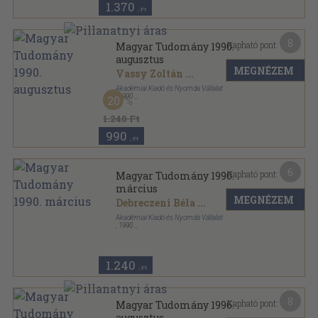
1.370
,-Ft
8
Kapható pont:
Magyar Tudomány 1990.
augusztus
MEGNÉZEM
Vassy Zoltán
...
Akadémiai Kiadó és Nyomda Vállalat
,
1990
20
Ragasztott papírkötés
,
126
oldal
Magyar Tudomány sorozat
1.240 Ft
990
,-Ft
6
Kapható pont:
Magyar Tudomány 1990.
március
MEGNÉZEM
Debreczeni Béla
...
Akadémiai Kiadó és Nyomda Vállalat
,
1990
Ragasztott papírkötés
,
129
oldal
Magyar Tudomány sorozat
1.240
,-Ft
8
Kapható pont:
Magyar Tudomány 1996.
augusztus