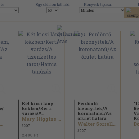
és:
Egy oldalon látható:
Könyvek típusa:
Két kicsi lány
Perdöntő
"1
e/
kékben/
Kerti
bizonyíték/
A
Re
varázs/
A...
koronatanú/
Az
Vá
őrület határa
Kö
Mary Higgins Clark...
ouglas Preston...
Walter Sorrells...
2007
2007
2.400 Ft