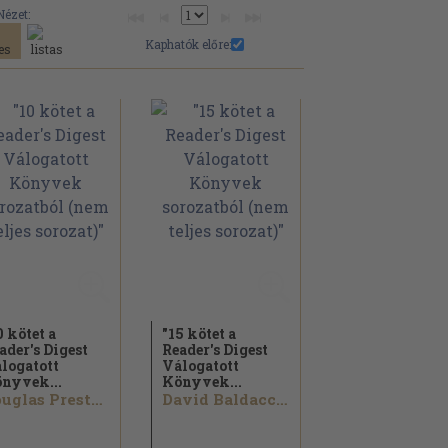
Nézet:
Kaphatók előre:
0 kötet a
"15 kötet a
ader's Digest
Reader's Digest
logatott
Válogatott
nyvek...
Könyvek...
Douglas Preston...
David Baldacci...