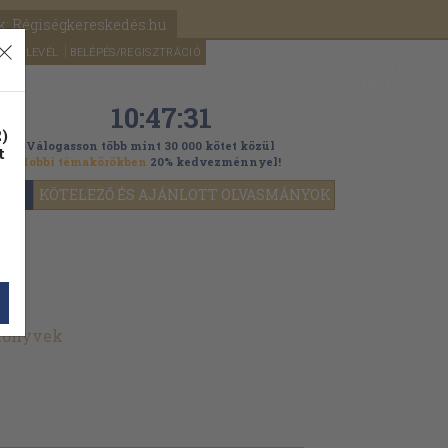
k: Régiségkereskedés.hu
A kosaram
HÍRLEVÉL
BELÉPÉS/REGISZTRÁCIÓ
MÉG
0
5000
Ft
10:47:30
)
Válogasson több mint 30 000 kötet közül
t
Hobbi témakörökben
20% kedvezménnyel!
YOK
KÖTELEZŐ ÉS AJÁNLOTT OLVASMÁNYOK
 könyvek