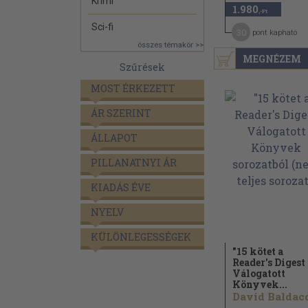
Krimi
1.980
,-Ft
Sci-fi
30
pont kapható
összes témakör >>
MEGNÉZEM
Szűrések
MOST ÉRKEZETT
ÁR SZERINT
ÁLLAPOT
PILLANATNYI ÁR
KIADÁS ÉVE
NYELV
KÜLÖNLEGESSÉGEK
"15 kötet a
Reader's Digest
Válogatott
Könyvek...