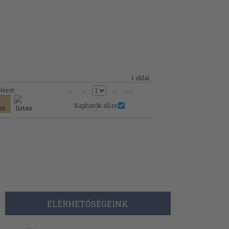
1 oldal
Nézet:
Kaphatók előre:
ELÉRHETŐSÉGEINK