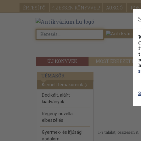
ÉRTESÍTŐ
FIZESSEN
KÖNYVVEL!
AUKCIÓ
PON
W
(
f
t
m
ÚJ KÖNYVEK
MOST ÉRKEZETT
h
s
TÉMAKÖR
Kiemelt témaköreink
S
Dedikált, aláírt
kiadványok
Regény, novella,
elbeszélés
Gyermek- és ifjúsági
1-8 találat, összesen 8.
irodalom