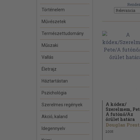
Rendez
Történelem
Művészetek
Természettudomány
Műszaki
Vallás
Életrajz
Háztartástan
Pszichológia
A kódex/
Szerelmes regények
Szerelmem, Pet
A futónő/
Az
Akció, kaland
őrület határa
D
Idegennyelv
2005