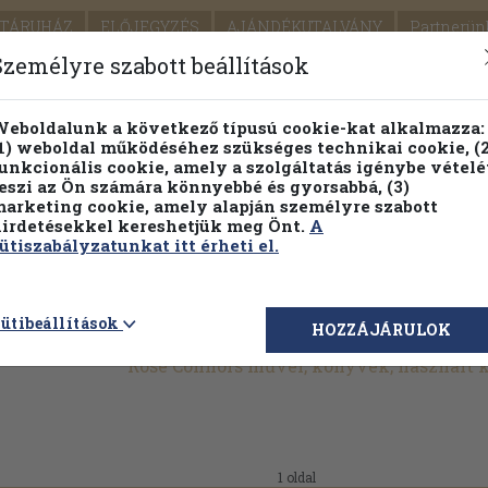
TÁRUHÁZ
ELŐJEGYZÉS
AJÁNDÉKUTALVÁNY
Partnerün
SZÁLLÍTÁS
SEGÍTSÉG
Személyre szabott beállítások
Részletes kereső
Témaköri fa
eboldalunk a következő típusú cookie-kat alkalmazza:
1) weboldal működéséhez szükséges technikai cookie, (2
unkcionális cookie, amely a szolgáltatás igénybe vételé
eszi az Ön számára könnyebbé és gyorsabbá, (3)
arketing cookie, amely alapján személyre szabott
PILLANATNYI ÁRAINK
FENNTARTHATÓ OLVASMÁN
irdetésekkel kereshetjük meg Önt.
A
ütiszabályzatunkat itt érheti el.
ütibeállítások
HOZZÁJÁRULOK
Rose Connors művei, könyvek, használt
1 oldal