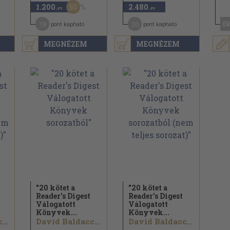
50
1.200
2.480
,-Ft
,-Ft
18
20
El
pont kapható
pont kapható
MEGNÉZEM
MEGNÉZEM
"20 kötet a
"20 kötet a
Reader's Digest
Reader's Digest
Válogatott
Válogatott
Könyvek...
Könyvek...
David Baldacci...
David Baldacci...
David Baldacci...