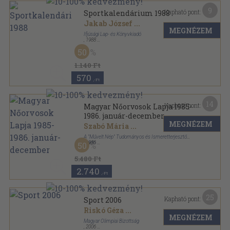
9
Kapható pont:
Sportkalendárium 1988
Jakab József
...
MEGNÉZEM
Ifjúsági Lap- és Könyvkiadó
,
1988
Ragasztott papírkötés
,
192
oldal
50
Sportkalendárium sorozat
1.140 Ft
570
,-Ft
14
Kapható pont:
Magyar Nőorvosok Lapja 1985-
1986. január-december
MEGNÉZEM
Szabó Mária
...
A "Művelt Nép" Tudományos és Ismeretterjesztő
Kiadó
,
1986
50
Könyvkötői kötés
,
766
oldal
Magyar Nőorvosok Lapja sorozat
5.480 Ft
2.740
,-Ft
25
Kapható pont:
Sport 2006
Riskó Géza
...
MEGNÉZEM
Magyar Olimpiai Bizottság
,
2006