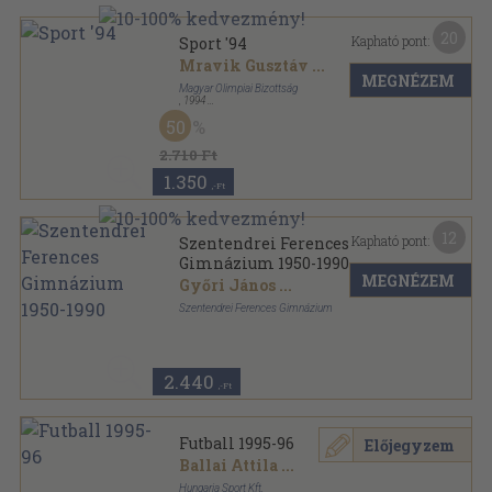
20
Kapható pont:
Sport '94
Mravik Gusztáv
...
MEGNÉZEM
Magyar Olimpiai Bizottság
,
1994
Fűzött kemény papírkötés
,
431
oldal
50
Sport sorozat
2.710 Ft
1.350
,-Ft
12
Kapható pont:
Szentendrei Ferences
Gimnázium 1950-1990
MEGNÉZEM
Győri János
...
Szentendrei Ferences Gimnázium
Ragasztott papírkötés
,
213
oldal
2.440
,-Ft
Futball 1995-96
Előjegyzem
Ballai Attila
...
Hungaria Sport Kft.