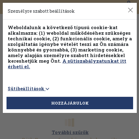
0
Toggle
Főmenü
Könyveink
navigation
Személyre szabott beállítások
Weboldalunk a következő típusú cookie-kat
alkalmazza: (1) weboldal működéséhez szükséges
technikai cookie, (2) funkcionális cookie, amely a
szolgáltatás igénybe vételét teszi az Ön számára
könnyebbé és gyorsabbá, (3) marketing cookie,
Válogasson több mint 1.000.000 kiadványunk közül
10-
amely alapján személyre szabott hirdetésekkel
100% kedvezménnyel!
kereshetjük meg Önt.
A sütiszabályzatunkat itt
érheti el.
Sütibeállítások
HOZZÁJÁRULOK
További szűrők