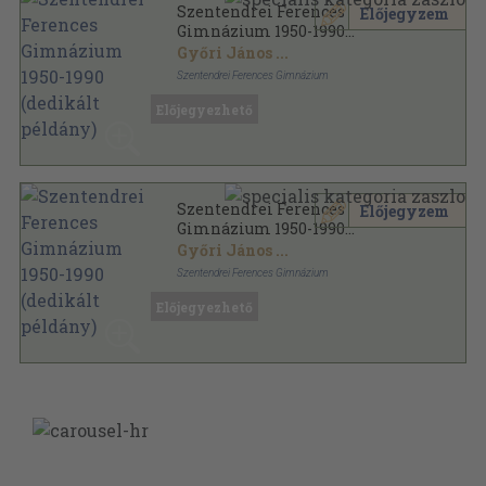
Szentendrei Ferences
Előjegyzem
Gimnázium 1950-1990
(dedikált példány)
Győri János
...
Szentendrei Ferences Gimnázium
Ragasztott papírkötés
,
228
oldal
Előjegyezhető
Szentendrei Ferences
Előjegyzem
Gimnázium 1950-1990
(dedikált példány)
Győri János
...
Szentendrei Ferences Gimnázium
Ragasztott papírkötés
,
213
oldal
Előjegyezhető