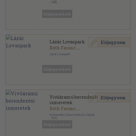
,
1995
Tűzött kötés
,
47
oldal
Futball sorozat
Előjegyezhető
Lázár Lovaspark
Előjegyzem
Róth Ferenc
...
Lázár Lovaspark
Tűzött kötés
,
31
oldal
Előjegyezhető
Vivőáramú berendezési
Előjegyzem
ismeretek
Róth Ferenc
...
Közlekedési Dokumentációs Vállalat
,
1975
Félvászon
,
163
oldal
Előjegyezhető