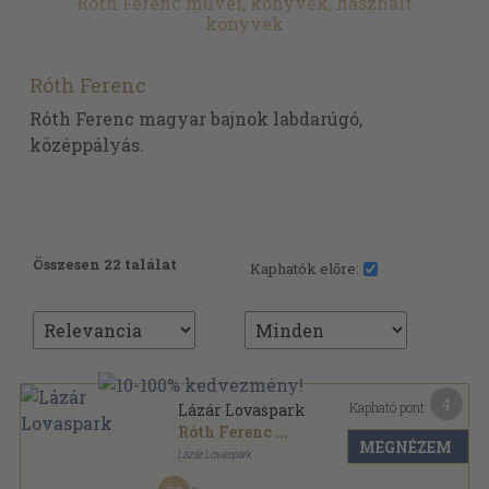
Róth Ferenc művei, könyvek, használt
könyvek
Róth Ferenc
Róth Ferenc magyar bajnok labdarúgó,
középpályás.
Összesen 22 találat
Kaphatók előre:
4
Kapható pont:
Lázár Lovaspark
Róth Ferenc
...
MEGNÉZEM
Lázár Lovaspark
Tűzött kötés
,
30
oldal