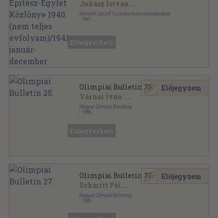
teljes évfolyam)/1941. január-
Juhász István
...
december
Németh József Technikai Könyvkereskedése
,
1941
Könyvkötői kötés
,
616
oldal
A Magyar Mérnök- és Építész-Egylet Közlönye
sorozat
Előjegyezhető
Olimpiai Bulletin 25.
Előjegyzem
Várnai Iván
...
Magyar Olimpiai Bizottság
,
1986
Tűzött kötés
,
32
oldal
Olimpiai Bulletin sorozat
Előjegyezhető
Olimpiai Bulletin 27.
Előjegyzem
Schmitt Pál
...
Magyar Olimpiai Bizottság
,
1986
Tűzött kötés
,
28
oldal
Olimpiai Bulletin sorozat