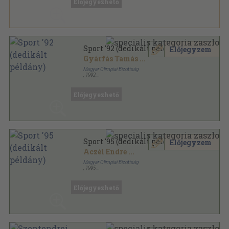
Előjegyezhető
Sport '92 (dedikált példány)
Előjegyzem
Gyárfás Tamás
...
Magyar Olimpiai Bizottság
,
1992
Fűzött kemény papírkötés
,
430
oldal
Sport sorozat
Előjegyezhető
Sport '95 (dedikált példány)
Előjegyzem
Aczél Endre
...
Magyar Olimpiai Bizottság
,
1995
Fűzött kemény papírkötés
,
480
oldal
Sport sorozat
Előjegyezhető