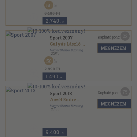
Fűzött kemény papírkötés
,
752
oldal
50
Sport évkönyv sorozat
5.480 Ft
2.740
,-Ft
22
Kapható pont:
Sport 2007
Gulyás László
...
MEGNÉZEM
Magyar Olimpiai Bizottság
,
2007
Fűzött kemény papírkötés
,
752
oldal
50
Sport évkönyv sorozat
2.990 Ft
1.490
,-Ft
75
Kapható pont:
Sport 2013
Aczél Endre
...
MEGNÉZEM
Magyar Olimpiai Bizottság
,
2013
Fűzött kemény papírkötés
,
592
oldal
Sport sorozat
9.400
,-Ft