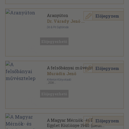
Aranyúton
Előjegyzem
Dr. Várady Jenő
...
Dé & Pé Sajtóiroda
Ragasztott papírkötés
,
195
oldal
Előjegyezhető
A felsőbányai művésztelep
Előjegyzem
Murádin Jenő
Kriterion Könyvkiadó
,
2006
Fűzött kemény papírkötés
,
95
oldal
Előjegyezhető
A Magyar Mérnök- és Építész-
Előjegyzem
Egylet Közlönye 1940. (nem