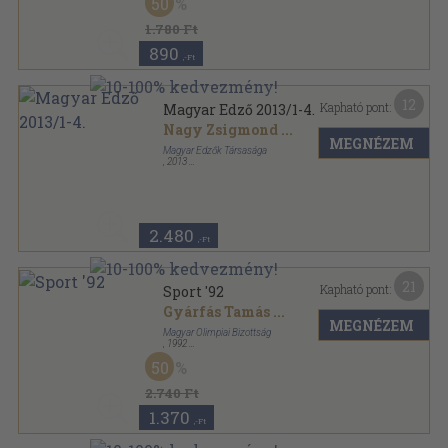
50
1.780 Ft
890
,-Ft
12
Kapható pont:
Magyar Edző 2013/1-4.
Nagy Zsigmond
...
MEGNÉZEM
Magyar Edzők Társasága
,
2013
Tűzött kötés
,
162
oldal
Magyar Edző sorozat
2.480
,-Ft
21
Kapható pont:
Sport '92
Gyárfás Tamás
...
MEGNÉZEM
Magyar Olimpiai Bizottság
,
1992
Fűzött kemény papírkötés
,
430
oldal
50
Sport sorozat
2.740 Ft
1.370
,-Ft