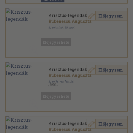
Krisztus-legendák
Előjegyzem
Rubenescu Auguszta
Szent-István Társulat
Könyvkötői kötés
,
137
oldal
Előjegyezhető
Krisztus-legendák
Előjegyzem
Rubenescu Auguszta
Szent István Társulat
,
1925
Tűzött keménykötés
,
137
oldal
Előjegyezhető
Krisztus-legendák
Előjegyzem
Rubenescu Auguszta