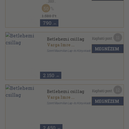
,
2003
Fűzött kemény papírkötés
,
159
oldal
50
1.580 Ft
790
,-Ft
11
Kapható pont:
Betlehemi csillag
Varga Imre
...
MEGNÉZEM
Szent Maximilian Lap- és Könyvkiadó
Fűzött kemény papírkötés
,
158
oldal
2.150
,-Ft
12
Kapható pont:
Betlehemi csillag
Varga Imre
...
MEGNÉZEM
Szent Maximilian Lap- és Könyvkiadó
Fűzött kemény papírkötés
,
158
oldal
2.450
,-Ft