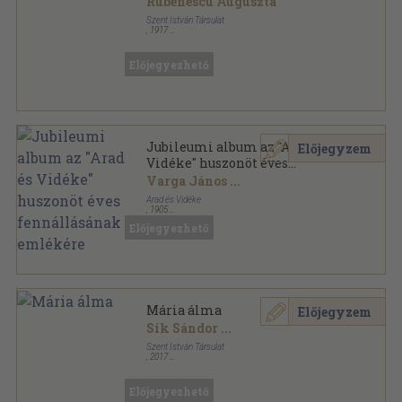
Rubenescu Auguszta
Szent István Társulat
,
1917
Könyvkötői kötés
,
206
oldal
Előjegyezhető
Jubileumi album az "Arad és
Előjegyzem
Vidéke" huszonöt éves
fennállásának emlékére
Varga János
...
Arad és Vidéke
,
1905
Vászon
,
162
oldal
Előjegyezhető
Mária álma
Előjegyzem
Sík Sándor
...
Szent István Társulat
,
2017
Fűzött kemény papírkötés
,
199
oldal
Előjegyezhető