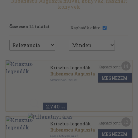
Rubenescu Auguszta művei, könyvek, használt
könyvek
Összesen 14 találat
Kaphatók előre:
14
Kapható pont:
Krisztus-legendák
Rubenescu Auguszta
MEGNÉZEM
Szent István-Társulat
Félvászon
,
137
oldal
2.740
,-Ft
12
Kapható pont:
Krisztus-legendák
Rubenescu Auguszta
MEGNÉZEM
Pallas Antikvárium Kft.