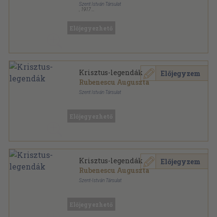
Szent István Társulat
,
1917
Fűzött keménykötés
,
206
oldal
Előjegyezhető
Krisztus-legendák
Előjegyzem
Rubenescu Auguszta
Szent István Társulat
Varrott papírkötés
,
137
oldal
Előjegyezhető
Krisztus-legendák
Előjegyzem
Rubenescu Auguszta
Szent-István Társulat
Félvászon
,
137
oldal
Előjegyezhető