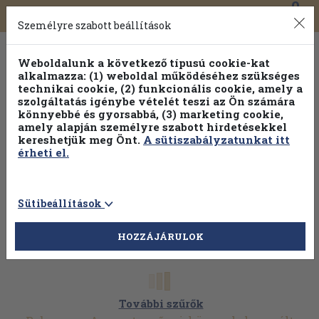
0
Toggle
Főmenü
Könyveink
navigation
Személyre szabott beállítások
Weboldalunk a következő típusú cookie-kat
alkalmazza: (1) weboldal működéséhez szükséges
technikai cookie, (2) funkcionális cookie, amely a
szolgáltatás igénybe vételét teszi az Ön számára
könnyebbé és gyorsabbá, (3) marketing cookie,
Válogasson több mint 30 000 kötet közül
amely alapján személyre szabott hirdetésekkel
Hobbi témakörökben
20% kedvezménnyel!
kereshetjük meg Önt.
A sütiszabályzatunkat itt
érheti el.
Sütibeállítások
HOZZÁJÁRULOK
További szűrők