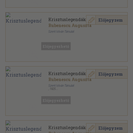
Krisztuslegendák
Előjegyzem
Rubenescu Auguszta
Szent István Társulat
Félvászon
,
137
oldal
Előjegyezhető
Krisztuslegendák
Előjegyzem
Rubenescu Auguszta
Szent István Társulat
,
1925
Könyvkötői vászonkötés
,
137
oldal
Előjegyezhető
Krisztuslegendák
Előjegyzem