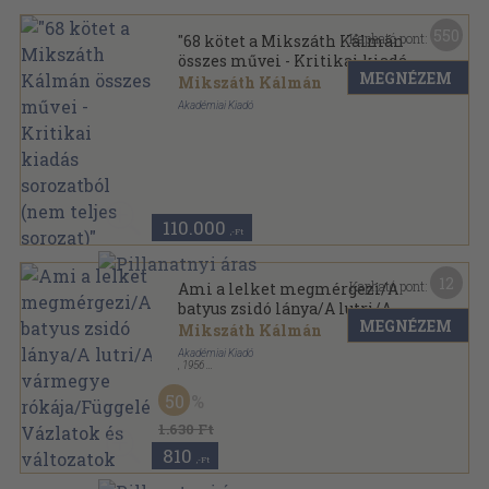
550
Kapható pont:
"68 kötet a Mikszáth Kálmán
összes művei - Kritikai kiadás
MEGNÉZEM
sorozatból (nem teljes
Mikszáth Kálmán
sorozat)"
Akadémiai Kiadó
Vászon
,
24236
oldal
Mikszáth Kálmán összes művei - Kritikai kiadás
sorozat
110.000
,-Ft
12
Kapható pont:
Ami a lelket megmérgezi/A
batyus zsidó lánya/A lutri/A
MEGNÉZEM
vármegye rókája/Függelék:
Mikszáth Kálmán
Vázlatok és változatok
Akadémiai Kiadó
,
1956
Vászon
,
307
oldal
Mikszáth Kálmán összes művei - Kritikai kiadás
50
sorozat
1.630 Ft
810
,-Ft