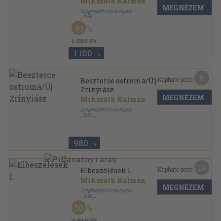
Mikszáth Kálmán
MEGNÉZEM
Szépirodalmi Könyvkiadó
,
1958
Fűzött keménykötés
,
641
oldal
30
Mikszáth Kálmán válogatott művei sorozat
1.580 Ft
1.100
,-Ft
8
Kapható pont:
Beszterce ostroma/Új
Zrinyiász
MEGNÉZEM
Mikszáth Kálmán
Szépirodalmi Könyvkiadó
,
1953
Fűzött keménykötés
,
433
oldal
Mikszáth Kálmán válogatott művei sorozat
980
,-Ft
19
Kapható pont:
Elbeszélések I.
Mikszáth Kálmán
MEGNÉZEM
Szépirodalmi Könyvkiadó
,
1955
Vászon
,
552
oldal
50
Mikszáth Kálmán válogatott művei sorozat
2.540 Ft