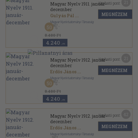
21
Kapható pont:
Magyar Nyelv 1911. január-
december
MEGNÉZEM
Gulyás Pál
...
Magyar Nyelvtudományi Társaság
,
1911
50
Könyvkötői kötés
,
480
oldal
Magyar Nyelv sorozat
8.480 Ft
4.240
,-Ft
21
Kapható pont:
Magyar Nyelv 1912. január-
december
MEGNÉZEM
Erdős János
...
Magyar Nyelvtudományi Társaság
,
1912
50
Könyvkötői kötés
,
480
oldal
Magyar Nyelv sorozat
8.480 Ft
4.240
,-Ft
42
Kapható pont:
Magyar Nyelv 1912. január-
december
MEGNÉZEM
Erdős János
...
Magyar Nyelvtudományi Társaság
,
1912