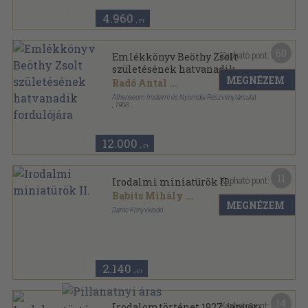
4.960
,-Ft
60
Kapható pont:
Emlékkönyv Beöthy Zsolt
születésének hatvanadik
MEGNÉZEM
fordulójára
Radó Antal
...
Athenaeum Irodalmi és Nyomdai Részvénytársulat
,
1908
Könyvkötői kötés
,
679
oldal
12.000
,-Ft
11
Kapható pont:
Irodalmi miniatürök II.
Babits Mihály
...
MEGNÉZEM
Dante Könyvkiadó
Félvászon
,
166
oldal
Műveltség sorozat
2.140
,-Ft
14
Kapható pont:
Irodalomtörténet 1927. január-