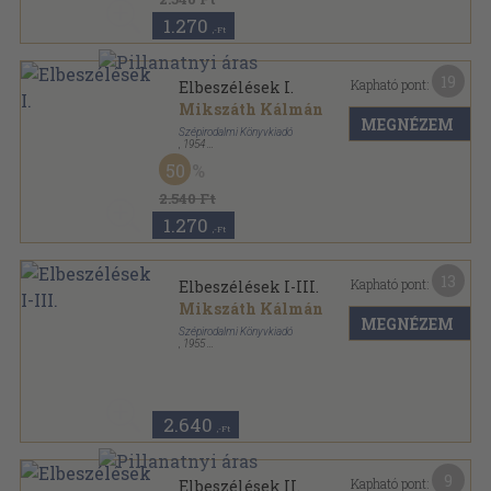
1.270
,-Ft
19
Kapható pont:
Elbeszélések I.
Mikszáth Kálmán
MEGNÉZEM
Szépirodalmi Könyvkiadó
,
1954
Vászon
,
562
oldal
50
Mikszáth Kálmán válogatott művei sorozat
2.540 Ft
1.270
,-Ft
13
Kapható pont:
Elbeszélések I-III.
Mikszáth Kálmán
MEGNÉZEM
Szépirodalmi Könyvkiadó
,
1955
Vászon
,
1559
oldal
Mikszáth Kálmán válogatott művei sorozat
2.640
,-Ft
9
Kapható pont:
Elbeszélések II.