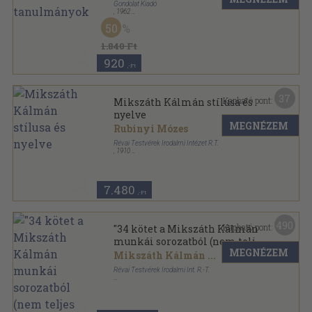
Gondolat Kiadó
,
1962
Vászon
,
235
oldal
50
1.840 Ft
920
,-Ft
37
Kapható pont:
Mikszáth Kálmán stílusa és
nyelve
MEGNÉZEM
Rubinyi Mózes
Révai Testvérek Irodalmi Intézet R.T.
,
1910
Vászon Gottermayer kötés
,
246
oldal
Mikszáth Kálmán munkái sorozat
7.480
,-Ft
490
Kapható pont:
"34 kötet a Mikszáth Kálmán
munkái sorozatból (nem teljes
MEGNÉZEM
sorozat)"
Mikszáth Kálmán
...
Révai Testvérek Irodalmi Int. R.-T.
Vászon Gottermayer kötés
,
8857
oldal
Mikszáth Kálmán munkái sorozat