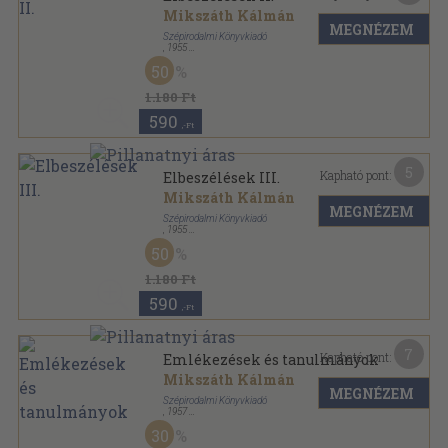
Mikszáth Kálmán
MEGNÉZEM
Szépirodalmi Könyvkiadó
,
1955
Fűzött keménykötés
,
535
oldal
50
Mikszáth Kálmán válogatott művei sorozat
1.180 Ft
590
,-Ft
5
Kapható pont:
Elbeszélések III.
Mikszáth Kálmán
MEGNÉZEM
Szépirodalmi Könyvkiadó
,
1955
Vászon
,
472
oldal
50
Mikszáth Kálmán válogatott művei sorozat
1.180 Ft
590
,-Ft
7
Kapható pont:
Emlékezések és tanulmányok
Mikszáth Kálmán
MEGNÉZEM
Szépirodalmi Könyvkiadó
,
1957
Fűzött keménykötés
,
755
oldal
30
Mikszáth Kálmán válogatott művei sorozat