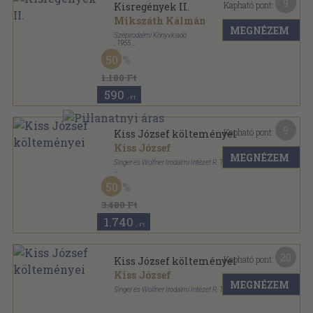
9
Kapható pont:
Kisregények II.
Mikszáth Kálmán
MEGNÉZEM
Szépirodalmi Könyvkiadó
,
1955
Fűzött keménykötés
,
535
oldal
50
Mikszáth Kálmán válogatott művei sorozat
1.180 Ft
590
,-Ft
9
Kapható pont:
Kiss József költeményei
Kiss József
MEGNÉZEM
Singer és Wolfner Irodalmi Intézet R. T.
Könyvkötői kötés
,
141
oldal
50
3.480 Ft
1.740
,-Ft
20
Kapható pont:
Kiss József költeményei
Kiss József
MEGNÉZEM
Singer és Wolfner Irodalmi Intézet R. T.
Aranyozott gerincű kiadói vászonkötés
,
141
oldal