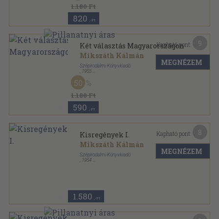
1.180 Ft
820
,-Ft
9
Kapható pont:
Két választás Magyarországon
Mikszáth Kálmán
MEGNÉZEM
Szépirodalmi Könyvkiadó
,
1955
Fűzött keménykötés
,
276
oldal
50
Mikszáth Kálmán válogatott művei sorozat
1.180 Ft
590
,-Ft
8
Kapható pont:
Kisregények I.
Mikszáth Kálmán
MEGNÉZEM
Szépirodalmi Könyvkiadó
,
1954
Fűzött keménykötés
,
522
oldal
Mikszáth Kálmán válogatott művei sorozat
1.580
,-Ft