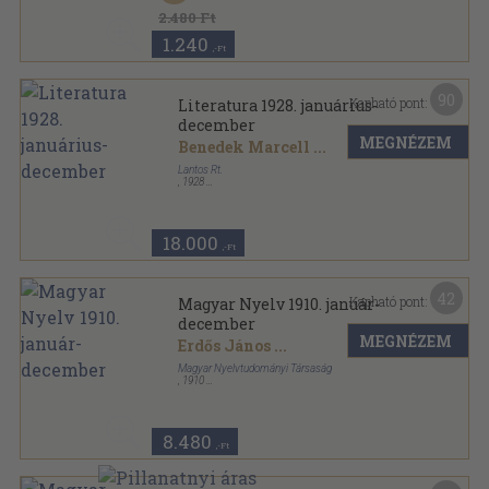
Kereskedelmi Szakoktatás sorozat
2.480 Ft
1.240
,-Ft
90
Kapható pont:
Literatura 1928. januárius-
december
MEGNÉZEM
Benedek Marcell
...
Lantos Rt.
,
1928
Könyvkötői kötés
,
468
oldal
Literatura sorozat
18.000
,-Ft
42
Kapható pont:
Magyar Nyelv 1910. január-
december
MEGNÉZEM
Erdős János
...
Magyar Nyelvtudományi Társaság
,
1910
Könyvkötői kötés
,
480
oldal
Magyar Nyelv sorozat
8.480
,-Ft