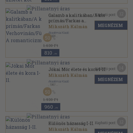
12
Kapható pont:
Galamb a kalitkában/A kis
prímás/Farkas a
MEGNÉZEM
Verhovinán/Függelék: A
Mikszáth Kálmán
romanticizmus
Akadémiai Kiadó
,
1956
50
Vászon
,
259
oldal
Mikszáth Kálmán összes művei - Kritikai kiadás
1.630 Ft
sorozat
810
,-Ft
14
Kapható pont:
Jókai Mór élete és kora I-II.
Mikszáth Kálmán
MEGNÉZEM
Akadémiai Kiadó
,
1961
Fűzött keménykötés
,
657
oldal
50
Mikszáth Kálmán összes művei - Kritikai kiadás
sorozat
1.930 Ft
960
,-Ft
12
Kapható pont:
Különös házasság I-II.
Mikszáth Kálmán