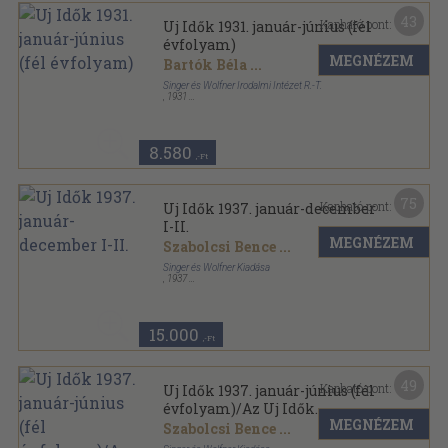
43
Kapható pont:
Uj Idők 1931. január-június (fél
évfolyam)
MEGNÉZEM
Bartók Béla
...
Singer és Wolfner Irodalmi Intézet R.-T.
,
1931
Aranyozott kiadói egész vászonkötés
,
872
oldal
Uj Idők sorozat
8.580
,-Ft
75
Kapható pont:
Uj Idők 1937. január-december
I-II.
MEGNÉZEM
Szabolcsi Bence
...
Singer és Wolfner Kiadása
,
1937
Aranyozott kiadói egész vászonkötés
,
1994
oldal
Uj Idők sorozat
15.000
,-Ft
49
Kapható pont:
Uj Idők 1937. január-június (fél
évfolyam)/Az Uj Idők
MEGNÉZEM
Divatlapja 1937. nyár
Szabolcsi Bence
...