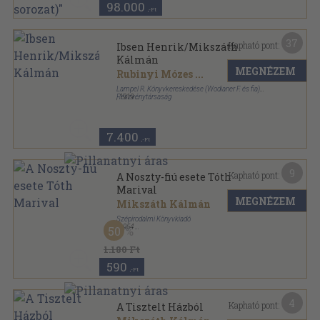
98.000
,-Ft
37
Kapható pont:
Ibsen Henrik/Mikszáth
Kálmán
MEGNÉZEM
Rubinyi Mózes
...
Lampel R. Könyvkereskedése (Wodianer F. és fia)
Részvénytársaság
,
1919
Könyvkötői kötés
,
210
oldal
7.400
,-Ft
9
Kapható pont:
A Noszty-fiú esete Tóth
Marival
MEGNÉZEM
Mikszáth Kálmán
Szépirodalmi Könyvkiadó
,
1954
50
Fűzött keménykötés
,
544
oldal
Mikszáth Kálmán válogatott művei sorozat
1.180 Ft
590
,-Ft
4
Kapható pont:
A Tisztelt Házból