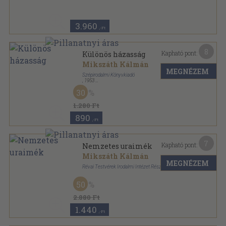
3.960
,-Ft
8
Kapható pont:
Különös házasság
Mikszáth Kálmán
MEGNÉZEM
Szépirodalmi Könyvkiadó
,
1953
Vászon
,
401
oldal
30
Mikszáth Kálmán válogatott művei sorozat
1.280 Ft
890
,-Ft
7
Kapható pont:
Nemzetes uraimék
Mikszáth Kálmán
MEGNÉZEM
Révai Testvérek Irodalmi Intézet Részvénytársaság
Aranyozott kiadói egész vászonkötés
,
179
oldal
50
2.880 Ft
1.440
,-Ft