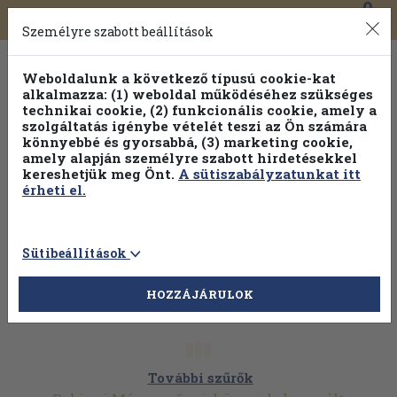
0
Toggle
Főmenü
Könyveink
navigation
Személyre szabott beállítások
Weboldalunk a következő típusú cookie-kat
alkalmazza: (1) weboldal működéséhez szükséges
technikai cookie, (2) funkcionális cookie, amely a
szolgáltatás igénybe vételét teszi az Ön számára
könnyebbé és gyorsabbá, (3) marketing cookie,
amely alapján személyre szabott hirdetésekkel
kereshetjük meg Önt.
A sütiszabályzatunkat itt
érheti el.
Sütibeállítások
HOZZÁJÁRULOK
További szűrők