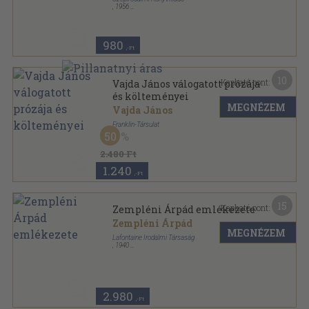
,
1956
Fűzött keménykötés
,
434
oldal
Mikszáth Kálmán válogatott művei sorozat
980
,-Ft
10
Kapható pont:
Vajda János válogatott prózája
és költeményei
MEGNÉZEM
Vajda János
Franklin-Társulat
50
Varrott papírkötés
,
175
oldal
2.480 Ft
1.240
,-Ft
15
Kapható pont:
Zempléni Árpád emlékezete
Zempléni Árpád
MEGNÉZEM
Lafontaine Irodalmi Társaság
,
1940
Tűzött kötés
,
30
oldal
2.980
,-Ft