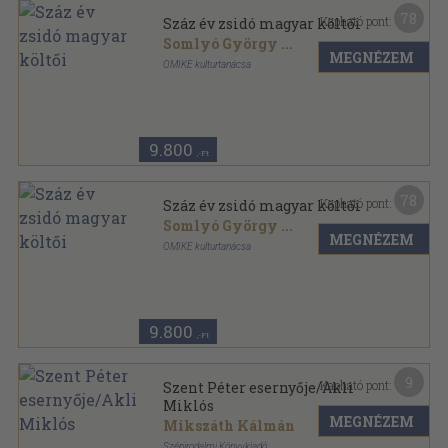
78
Kapható pont:
Száz év zsidó magyar költői
Somlyó György
...
MEGNÉZEM
OMIKE kulturtanácsa
Félvászon
,
313
oldal
9.800
,-Ft
78
Kapható pont:
Száz év zsidó magyar költői
Somlyó György
...
MEGNÉZEM
OMIKE kulturtanácsa
Vászon
,
313
oldal
9.800
,-Ft
9
Kapható pont:
Szent Péter esernyője/Akli
Miklós
MEGNÉZEM
Mikszáth Kálmán
Szépirodalmi Könyvkiadó