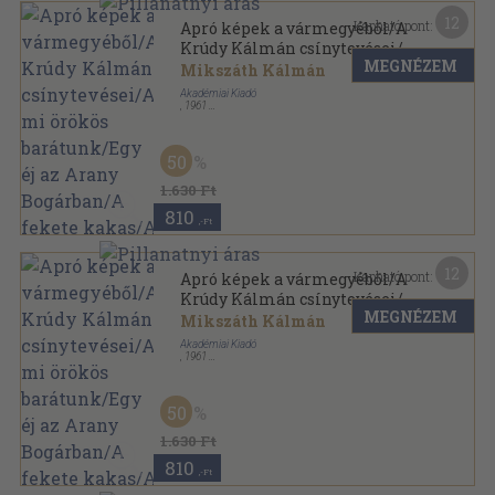
12
Kapható pont:
Apró képek a vármegyéből/A
Krúdy Kálmán csínytevései/A
MEGNÉZEM
mi örökös barátunk/Egy éj az
Mikszáth Kálmán
Arany Bogárban/A fekete
Akadémiai Kiadó
kakas/A szökevények/A
,
1961
Fűzött keménykötés
,
413
oldal
szelistyei asszonyok
Mikszáth Kálmán összes művei sorozat
50
1.630 Ft
810
,-Ft
12
Kapható pont:
Apró képek a vármegyéből/A
Krúdy Kálmán csínytevései/A
MEGNÉZEM
mi örökös barátunk/Egy éj az
Mikszáth Kálmán
Arany Bogárban/A fekete
Akadémiai Kiadó
kakas/A szökevények/A
,
1961
Fűzött keménykötés
,
699
oldal
szelistyei asszonyok
Mikszáth Kálmán összes művei - Kritikai kiadás
sorozat
50
1.630 Ft
810
,-Ft