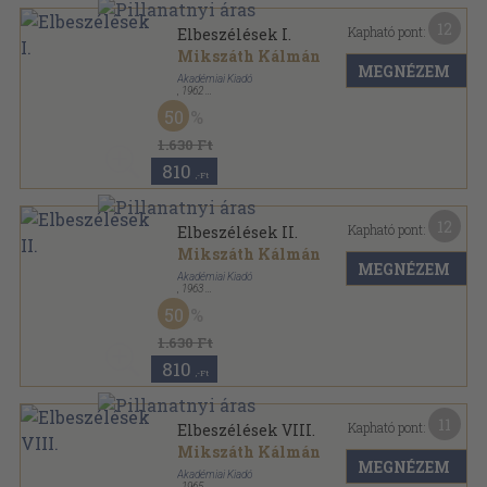
12
Kapható pont:
Elbeszélések I.
Mikszáth Kálmán
MEGNÉZEM
Akadémiai Kiadó
,
1962
Vászon
,
236
oldal
50
Mikszáth Kálmán összes művei sorozat
1.630 Ft
810
,-Ft
12
Kapható pont:
Elbeszélések II.
Mikszáth Kálmán
MEGNÉZEM
Akadémiai Kiadó
,
1963
Vászon
,
332
oldal
50
Mikszáth Kálmán összes művei - Kritikai kiadás
sorozat
1.630 Ft
810
,-Ft
11
Kapható pont:
Elbeszélések VIII.
Mikszáth Kálmán
MEGNÉZEM
Akadémiai Kiadó
,
1965