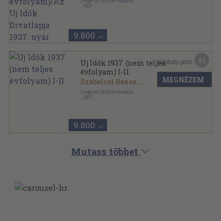
Singer és Wolfner Kiadása
,
1937
Könyvkötői kötés
,
1000
oldal
Uj Idők sorozat
9.800
,-Ft
49
Kapható pont:
Uj Idők 1937. (nem teljes
évfolyam) I-II.
MEGNÉZEM
Szabolcsi Bence
...
Singer és Wolfner Kiadása
,
1937
Könyvkötői kötés
,
1898
oldal
Uj Idők sorozat
9.800
,-Ft
Mutass többet