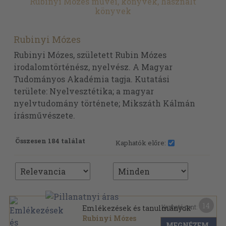
Rubinyi Mózes művei, könyvek, használt
könyvek
Rubinyi Mózes
Rubinyi Mózes, született Rubin Mózes
irodalomtörténész, nyelvész. A Magyar
Tudományos Akadémia tagja. Kutatási
területe: Nyelvesztétika; a magyar
nyelvtudomány története; Mikszáth Kálmán
írásművészete.
Összesen 184 találat
Kaphatók előre:
14
Kapható pont:
Emlékezések és tanulmányok
Rubinyi Mózes
MEGNÉZEM