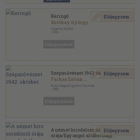
Keringő
Előjegyzem
Ruttkay György
Singer és Wolfner
,
1916
Varrott papírkötés
,
88
oldal
Előjegyezhető
Szépművészet 1942. október
Előjegyzem
Farkas Zoltán
...
Királyi Magyar Egyetemi Nyomda
,
1942
Tűzött kötés
,
18
oldal
Szépművészet sorozat
Előjegyezhető
A német birodalom sorsdöntő
Előjegyzem
órája/Egy angol altábornagy