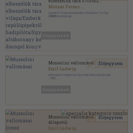
elbeszélők tára V./Orosz
elbeszélők tára II./Az óriások
Molnár Ferenc
...
világa/Emberkék/A
Lampel R. Könyvkereskedése (Wodianer F. és fia)
repülőgépekről/A
Részvénytársaság
,
1918
Könyvkötői kötés
,
757
oldal
hadipilóta/Egy angol
altábornagy kémkedése/A
dsungel könyve III./A dsungel
Előjegyezhető
könyve II./Indiai történetek/A
dsungel könyve I.
Mussolini vallomásai
Előjegyzem
Emil Ludwig
Athenaeum Irodalmi és Nyomdai Részvénytársulat
,
1932
Varrott papírkötés
,
124
oldal
Előjegyezhető
Mussolini vallomásai (rossz
Előjegyzem
állapotú)
Emil Ludwig