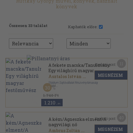
Ruttkay György művei, könyvek, használt
könyvek
Összesen 33 találat
Kaphatók előre:
11
Kapható pont:
A fekete macska/Tanulmány:
Egy világhírű magyar
MEGNÉZEM
festőművész
Asztalos István
...
Stádium Sajtóvállalat Részvénytársaság
,
1944
30
Tűzött kötés
,
64
oldal
Nemzeti Könyvtár sorozat
1.740 Ft
1.210
,-Ft
40
Kapható pont:
A kém/Agneszka elment/A
nagyvilági nő
MEGNÉZEM
Ambrus Zoltán
...