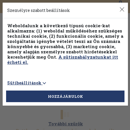
0
Toggle
Főmenü
Könyveink
navigation
Személyre szabott beállítások
Weboldalunk a következő típusú cookie-kat
alkalmazza: (1) weboldal működéséhez szükséges
technikai cookie, (2) funkcionális cookie, amely a
szolgáltatás igénybe vételét teszi az Ön számára
könnyebbé és gyorsabbá, (3) marketing cookie,
amely alapján személyre szabott hirdetésekkel
kereshetjük meg Önt.
A sütiszabályzatunkat itt
érheti el.
Sütibeállítások
HOZZÁJÁRULOK
További szűrők