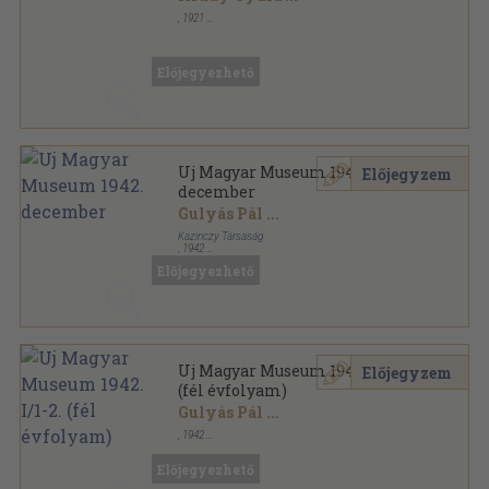
,
1921
Tűzött kötés
,
64
oldal
Uj Könyv sorozat
Előjegyezhető
Uj Magyar Museum 1942.
Előjegyzem
december
Gulyás Pál
...
Kazinczy Társaság
,
1942
Varrott papírkötés
,
141
oldal
Előjegyezhető
Uj Magyar Museum sorozat
Uj Magyar Museum 1942. I/1-2.
Előjegyzem
(fél évfolyam)
Gulyás Pál
...
,
1942
Fűzött keménykötés
,
415
oldal
Uj Magyar Museum sorozat
Előjegyezhető