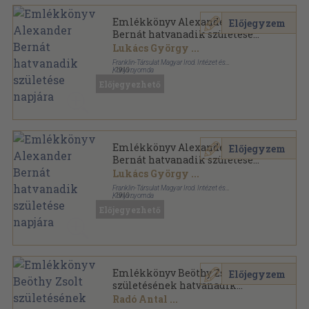
Emlékkönyv Alexander
Előjegyzem
Bernát hatvanadik születése
napjára
Lukács György
...
Franklin-Társulat Magyar Irod. Intézet és
Könyvnyomda
,
1910
Félbőr
,
674
oldal
Előjegyezhető
Dolgozatok a modern filozófia köréből sorozat
Emlékkönyv Alexander
Előjegyzem
Bernát hatvanadik születése
napjára
Lukács György
...
Franklin-Társulat Magyar Irod. Intézet és
Könyvnyomda
,
1910
Varrott papírkötés
,
674
oldal
Előjegyezhető
Dolgozatok a modern filozófia köréből sorozat
Emlékkönyv Beöthy Zsolt
Előjegyzem
születésének hatvanadik
fordulójára
Radó Antal
...