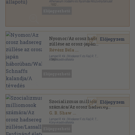
Athenaeum Irodalmi és Nyomdai Részvénytársulat
,
1932
Varrott papírkötés
,
80
oldal
Előjegyezhető
Nyomor/Az orosz hadsereg
Előjegyzem
züllése az orosz-japán
háborúban/Walter Schnaffs
Révész Béla
...
kalandja/A tévedés
Lampel R. Kk. (Wodianer F. és Fiai) R. T.
Könyvkiadóvállalata
,
1903
Könyvkötői kötés
,
318
oldal
Előjegyezhető
Szocializmus milliomosok
Előjegyzem
számára/Az orosz hadsereg
züllése/Lassalle Ferdinánd
G. B. Shaw
...
élete
Lampel R. Kk. (Wodianer F. és Fiai) R. T.
Könyvkiadóvállalata
Könyvkötői vászonkötés
,
337
oldal
Előjegyezhető