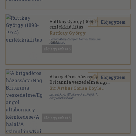
Ruttkay György (1898-1974)
Előjegyzem
emlékkiállítás
Ruttkay György
Borsod-Abaúj-Zemplén Megyei Múzeumi
Igazgatóság
,
1984
Tűzött kötés
,
8
oldal
Előjegyezhető
A brigadéros házassága/Nagy-
Előjegyzem
Britannia veszedelme/Egy
angol altábornagy
Sir Arthur Conan Doyle
...
kémkedése/A halál/A
Lampel R. Kk. (Wodianer F. és Fiai) R. T.
szimuláns/Naiv emlékiratok
Könyvkiadóvállalata
Könyvkötői kötés
,
391
oldal
Előjegyezhető