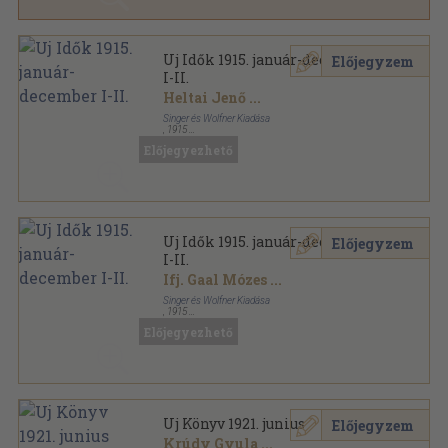
Uj Idők 1915. január-december
Előjegyzem
I-II.
Heltai Jenő
...
Singer és Wolfner Kiadása
,
1915
Aranyozott kiadói egész vászonkötés
,
1312
oldal
Előjegyezhető
Uj Idők sorozat
Uj Idők 1915. január-december
Előjegyzem
I-II.
Ifj. Gaal Mózes
...
Singer és Wolfner Kiadása
,
1915
Aranyozott kiadói egész vászonkötés
,
1312
oldal
Előjegyezhető
Uj Idők sorozat
Uj Könyv 1921. junius
Előjegyzem
Krúdy Gyula
...