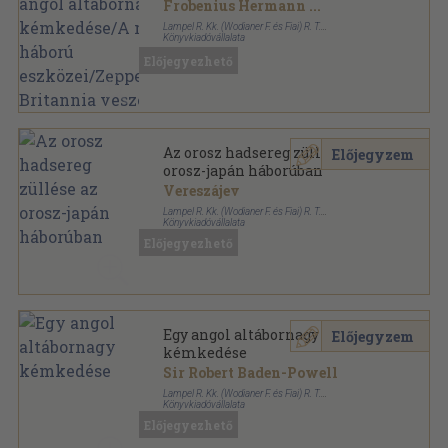
kémkedése/A modern háború
Frobenius Hermann
...
eszközei/Zeppelin/Nagy-
Lampel R. Kk. (Wodianer F. és Fiai) R. T.
Britannia veszedelme
Könyvkiadóvállalata
Könyvkötői vászonkötés
,
417
oldal
Előjegyezhető
Az orosz hadsereg züllése az
Előjegyzem
orosz-japán háborúban
Vereszájev
Lampel R. Kk. (Wodianer F. és Fiai) R. T.
Könyvkiadóvállalata
Könyvkötői kötés
,
132
oldal
Előjegyezhető
Egy angol altábornagy
Előjegyzem
kémkedése
Sir Robert Baden-Powell
Lampel R. Kk. (Wodianer F. és Fiai) R. T.
Könyvkiadóvállalata
Könyvkötői kötés
,
98
oldal
Előjegyezhető