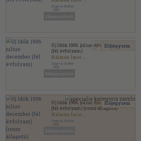
Singer és Wolfner
,
1906
Vászon
,
652
oldal
Előjegyezhető
Uj Idők sorozat
Uj Idők 1906. julius-december
Előjegyzem
(fél évfolyam)
Kálmán Imre
...
Singer és Wolfner
,
1906
Aranyozott kiadói egész vászonkötés
,
652
oldal
Előjegyezhető
Uj Idők sorozat
Uj Idők 1906. julius-december
Előjegyzem
(fél évfolyam) (rossz állapotú)
Kálmán Imre
...
Singer és Wolfner
,
1906
Könyvkötői vászonkötés
,
652
oldal
Előjegyezhető
Uj Idők sorozat