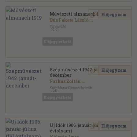
Művészeti almanach 1919
Előjegyzem
Bús Fekete László
...
Színházi Élet
,
1919
Könyvkötői kötés
,
308
oldal
Művészeti almanach sorozat
Előjegyezhető
Szépművészet 1942. január-
Előjegyzem
december
Farkas Zoltán
...
Királyi Magyar Egyetemi Nyomda
,
1942
Könyvkötői kötés
,
291
oldal
Előjegyezhető
Szépművészet sorozat
Uj Idők 1906. január-július (fél
Előjegyzem
évfolyam)
Kálmán Imre
...