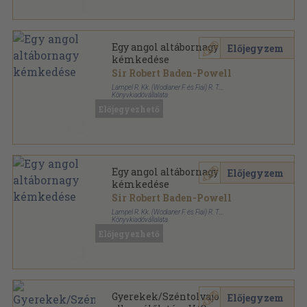
Egy angol altábornagy
Előjegyzem
kémkedése
Sir Robert Baden-Powell
Lampel R. Kk. (Wodianer F. és Fiai) R. T.
Könyvkiadóvállalata
Félvászon
,
98
oldal
Előjegyezhető
Magyar könyvtár sorozat
Egy angol altábornagy
Előjegyzem
kémkedése
Sir Robert Baden-Powell
Lampel R. Kk. (Wodianer F. és Fiai) R. T.
Könyvkiadóvállalata
Fűzött papírkötés
,
98
oldal
Előjegyezhető
Magyar könyvtár sorozat
Gyerekek/Széntolvajok/Francia
Előjegyzem