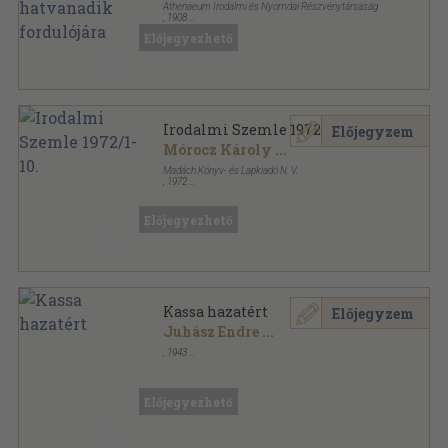
Athenaeum Irodalmi és Nyomdai Részvénytársaság
,
1908
Könyvkötői vászonkötés
,
679
oldal
Előjegyezhető
Irodalmi Szemle 1972/1-10.
Előjegyzem
Mórocz Károly
...
Madách Könyv- és Lapkiadó N. V.
,
1972
Tűzött kötés
,
958
oldal
Irodalmi Szemle sorozat
Előjegyezhető
Kassa hazatért
Előjegyzem
Juhász Endre
...
,
1943
Varrott papírkötés
,
96
oldal
Előjegyezhető