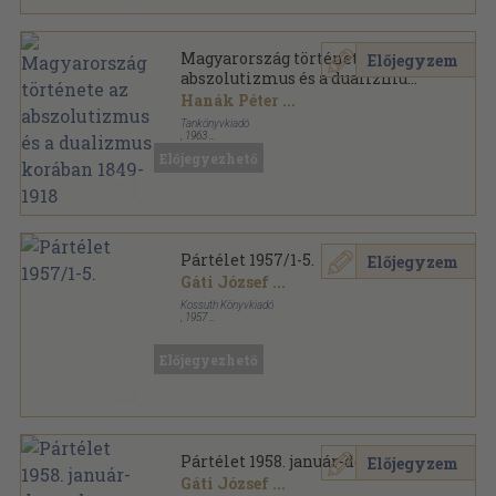
Magyarország története az
Előjegyzem
abszolutizmus és a dualizmus
korában 1849-1918
Hanák Péter
...
Tankönyvkiadó
,
1963
Ragasztott papírkötés
,
332
oldal
Előjegyezhető
Pártélet 1957/1-5.
Előjegyzem
Gáti József
...
Kossuth Könyvkiadó
,
1957
Könyvkötői kötés
,
470
oldal
Pártélet sorozat
Előjegyezhető
Pártélet 1958. január-december
Előjegyzem
Gáti József
...