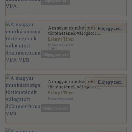
Előjegyezhető
A magyar munkásmozgalom történetének válogatott
dokumentumai sorozat
A magyar munkásmozgalom
Előjegyzem
történetének válogatott
dokumentumai VI/A-VI/B.
Erényi Tibor
Kossuth Könyvkiadó
,
1960
Fűzött keménykötés
,
1531
oldal
Előjegyezhető
A magyar munkásmozgalom történetének válogatott
dokumentumai sorozat
A magyar munkásmozgalom
Előjegyzem
történetének válogatott
dokumentumai VI/B
Erényi Tibor
Kossuth Könyvkiadó
Fűzött keménykötés
,
786
oldal
Előjegyezhető
A magyar munkásmozgalom történetének válogatott
dokumentumai sorozat