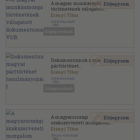
A magyar munkásmozgalom
Előjegyzem
történetének válogatott
dokumentumai VI/B.
Erényi Tibor
Szikra Könyvkiadó
,
1960
Fűzött keménykötés
,
786
oldal
Előjegyezhető
A magyar munkásmozgalom történetének válogatott
dokumentumai sorozat
Dokumentumok a magyar
Előjegyzem
párttörténet
tanulmányozásához I.
Erényi Tibor
Szikra Könyvkiadó
,
1954
Könyvkötői kötés
,
228
oldal
Előjegyezhető
A magyarországi
Előjegyzem
szakszervezeti mozgalom
kezdetei
Erényi Tibor
Táncsics Könyvkiadó
,
1962