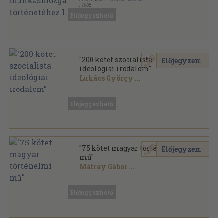
,
1968
Fűzött kemény papírkötés
,
493
oldal
Előjegyezhető
"200 kötet szocialista
Előjegyzem
ideológiai irodalom"
Lukács György
...
Vegyes
,
96723
oldal
Előjegyezhető
"75 kötet magyar történelmi
Előjegyzem
mű"
Mátray Gábor
...
Vegyes
,
22096
oldal
Előjegyezhető