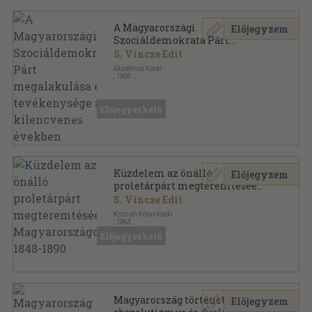
A Magyarországi
Előjegyzem
Szociáldemokrata Párt
megalakulása és tevékenysége
S. Vincze Edit
a kilencvenes években
Akadémiai Kiadó
,
1956
Ragasztott papírkötés
,
46
oldal
Előjegyezhető
Küzdelem az önálló
Előjegyzem
proletárpárt megteremtéséért
Magyarországon 1848-1890
S. Vincze Edit
Kossuth Könyvkiadó
,
1963
Tűzött kötés
,
63
oldal
Előjegyezhető
Munkásmozgalom történeti tanulmányok sorozat
Magyarország története az
Előjegyzem