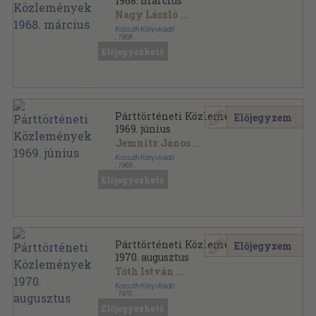
1968. március
Nagy László
...
Kossuth Könyvkiadó
,
1968
Fűzött papírkötés
,
267
oldal
Előjegyezhető
Párttörténeti Közlemények sorozat
Párttörténeti Közlemények
Előjegyzem
1969. június
Jemnitz János
...
Kossuth Könyvkiadó
,
1969
Fűzött papírkötés
,
243
oldal
Előjegyezhető
Párttörténeti Közlemények sorozat
Párttörténeti Közlemények
Előjegyzem
1970. augusztus
Tóth István
...
Kossuth Könyvkiadó
,
1970
Fűzött papírkötés
,
275
oldal
Előjegyezhető
Párttörténeti Közlemények sorozat