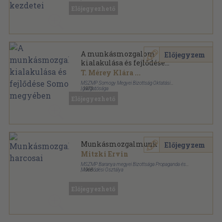
Félvászon
,
403
oldal
Előjegyezhető
A munkásmozgalom
Előjegyzem
kialakulása és fejlődése
Somogy megyében
T. Mérey Klára
...
MSZMP Somogy Megyei Bizottság Oktatási
Igazgatósága
,
1973
Fűzött papírkötés
,
431
oldal
Előjegyezhető
Munkásmozgalmunk harcosai
Előjegyzem
Mitzki Ervin
MSZMP Baranya megyei Bizottsága Propaganda és
Művelődési Osztálya
,
1968
Varrott keménykötés
,
87
oldal
Előjegyezhető