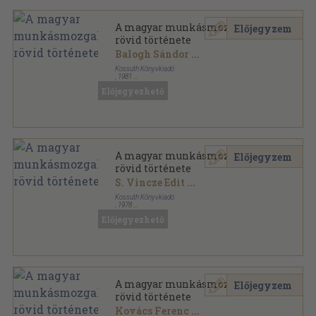
A magyar munkásmozgalom
Előjegyzem
rövid története
Balogh Sándor
...
Kossuth Könyvkiadó
,
1981
Ragasztott papírkötés
,
367
oldal
Előjegyezhető
A Magyar Szocialista Munkáspárt tanfolyama sorozat
A magyar munkásmozgalom
Előjegyzem
rövid története
S. Vincze Edit
...
Kossuth Könyvkiadó
,
1978
Ragasztott papírkötés
,
361
oldal
Előjegyezhető
A Magyar Szocialista Munkáspárt tanfolyama sorozat
A magyar munkásmozgalom
Előjegyzem
rövid története
Kovács Ferenc
...