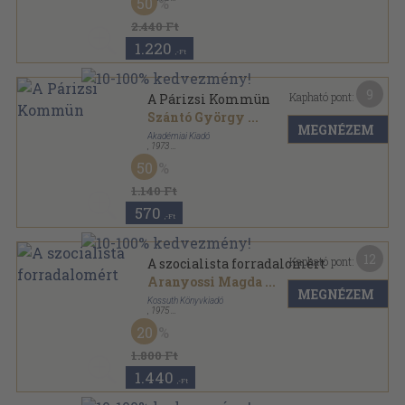
50
Fűzött kemény papírkötés
,
351
oldal
2.440 Ft
1.220
,-Ft
9
Kapható pont:
A Párizsi Kommün
Szántó György
...
MEGNÉZEM
Akadémiai Kiadó
,
1973
Fűzött keménykötés
,
144
oldal
50
1.140 Ft
570
,-Ft
12
Kapható pont:
A szocialista forradalomért
Aranyossi Magda
...
MEGNÉZEM
Kossuth Könyvkiadó
,
1975
Vászon
,
783
oldal
20
1.800 Ft
1.440
,-Ft