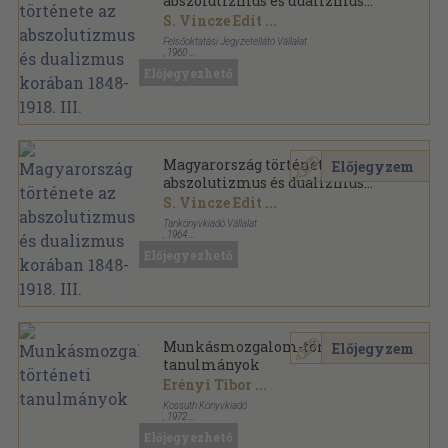
abszolutizmus és dualizmus
korában 1848-1918. III.
S. Vincze Edit
...
Felsőoktatási Jegyzetellátó Vállalat
,
1960
Fűzött papírkötés
,
332
oldal
Előjegyezhető
Magyarország története az abszolutizmus és
dualizmus korában sorozat
Magyarország története az
Előjegyzem
abszolutizmus és dualizmus
korában 1848-1918. III.
S. Vincze Edit
...
Tankönyvkiadó Vállalat
,
1964
Tűzött kötés
,
332
oldal
Előjegyezhető
Magyarország története az abszolutizmus és
dualizmus korában sorozat
Munkásmozgalom-történeti
Előjegyzem
tanulmányok
Erényi Tibor
...
Kossuth Könyvkiadó
,
1972
Ragasztott papírkötés
,
191
oldal
Előjegyezhető
Munkásmozgalom történeti tanulmányok sorozat