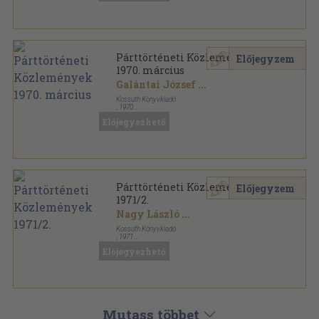
Párttörténeti Közlemények
Előjegyzem
1970. március
Galántai József
...
Kossuth Könyvkiadó
,
1970
Fűzött papírkötés
,
211
oldal
Előjegyezhető
Párttörténeti Közlemények sorozat
Párttörténeti Közlemények
Előjegyzem
1971/2.
Nagy László
...
Kossuth Könyvkiadó
,
1971
Ragasztott papírkötés
,
239
oldal
Előjegyezhető
Párttörténeti Közlemények sorozat
Mutass többet