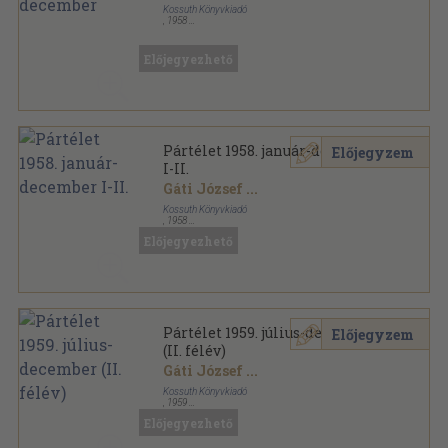
Kossuth Könyvkiadó
,
1958
Könyvkötői kötés
,
1248
oldal
Pártélet sorozat
Előjegyezhető
Pártélet 1958. január-december
Előjegyzem
I-II.
Gáti József
...
Kossuth Könyvkiadó
,
1958
Könyvkötői kötés
,
1248
oldal
Előjegyezhető
Pártélet sorozat
Pártélet 1959. július-december
Előjegyzem
(II. félév)
Gáti József
...
Kossuth Könyvkiadó
,
1959
Könyvkötői kötés
,
576
oldal
Előjegyezhető
Pártélet sorozat