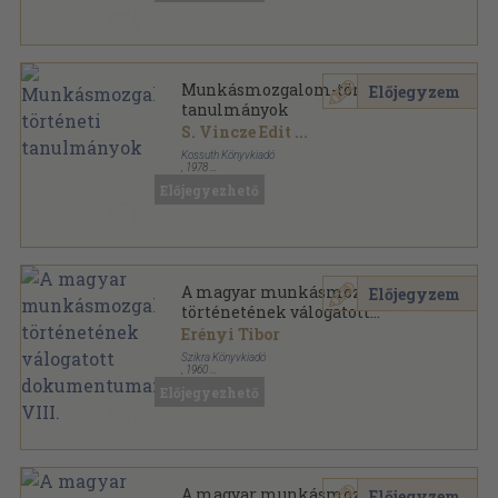
Munkásmozgalom-történeti
Előjegyzem
tanulmányok
S. Vincze Edit
...
Kossuth Könyvkiadó
,
1978
Ragasztott papírkötés
,
190
oldal
Előjegyezhető
Munkásmozgalom történeti tanulmányok sorozat
A magyar munkásmozgalom
Előjegyzem
történetének válogatott
dokumentumai I-VIII.
Erényi Tibor
Szikra Könyvkiadó
,
1960
Fűzött keménykötés
,
5629
oldal
Előjegyezhető
A magyar munkásmozgalom történetének válogatott
dokumentumai sorozat
A magyar munkásmozgalom
Előjegyzem