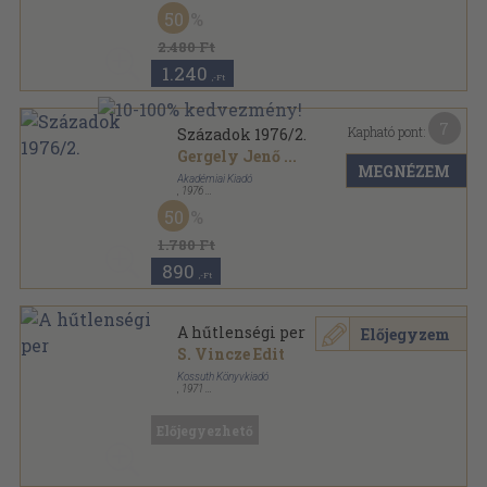
Vászon
,
663
oldal
50
Magyarország története sorozat
2.480 Ft
1.240
,-Ft
7
Kapható pont:
Századok 1976/2.
Gergely Jenő
...
MEGNÉZEM
Akadémiai Kiadó
,
1976
Fűzött papírkötés
,
230
oldal
50
Századok sorozat
1.780 Ft
890
,-Ft
A hűtlenségi per
Előjegyzem
S. Vincze Edit
Kossuth Könyvkiadó
,
1971
Fűzött kemény papírkötés
,
206
oldal
Népszerű Történelem sorozat
Előjegyezhető