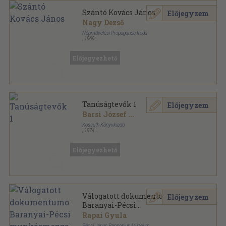
Szántó Kovács János
Előjegyzem
Nagy Dezső
Népművelési Propaganda Iroda
,
1969
Ragasztott papírkötés
,
179
oldal
A Magyar Munkásmozgalmi Múzeum füzetei sorozat
Előjegyezhető
Tanúságtevők 1
Előjegyzem
Barsi József
...
Kossuth Könyvkiadó
,
1974
Vászon
,
326
oldal
Tanúságtevők sorozat
Előjegyezhető
Válogatott dokumentumok a
Előjegyzem
Baranyai-Pécsi
munkásmozgalom
Rapai Gyula
történetéhez I.
Pécsi Janus Pannonius Múzeum