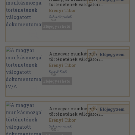
történetének válogatott
dokumentumai II.
Erényi Tibor
Szikra Könyvkiadó
,
1954
Könyvkötői kötés
,
719
oldal
Előjegyezhető
A magyar munkásmozgalom történetének válogatott
dokumentumai sorozat
A magyar munkásmozgalom
Előjegyzem
történetének válogatott
dokumentumai IV/A
Erényi Tibor
Kossuth Kiadó
,
1966
Fűzött keménykötés
,
731
oldal
Előjegyezhető
A magyar munkásmozgalom történetének válogatott
dokumentumai sorozat
A magyar munkásmozgalom
Előjegyzem
történetének válogatott
dokumentumai VI/A.
Erényi Tibor
Szikra Könyvkiadó
,
1960
Fűzött keménykötés
,
745
oldal