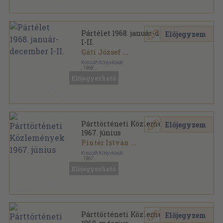
Pártélet 1968. január-december
Előjegyzem
I-II.
Gáti József
...
Kossuth Könyvkiadó
,
1968
Könyvkötői kötés
,
1140
oldal
Előjegyezhető
Pártélet sorozat
Párttörténeti Közlemények
Előjegyzem
1967. június
Pintér István
...
Kossuth Könyvkiadó
,
1967
Ragasztott papírkötés
,
251
oldal
Előjegyezhető
Párttörténeti Közlemények sorozat
Párttörténeti Közlemények
Előjegyzem