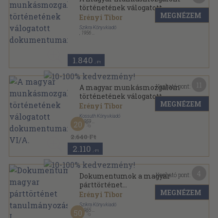
történetének válogatott
MEGNÉZEM
dokumentumai V.
Erényi Tibor
Szikra Könyvkiadó
,
1956
Fűzött keménykötés
,
775
oldal
A magyar munkásmozgalom történetének válogatott
dokumentumai sorozat
1.840
,-Ft
11
Kapható pont:
A magyar munkásmozgalom
történetének válogatott
MEGNÉZEM
dokumentumai VI/A.
Erényi Tibor
Kossuth Könyvkiadó
,
1959
20
Fűzött keménykötés
,
745
oldal
A magyar munkásmozgalom történetének válogatott
2.640 Ft
dokumentumai sorozat
2.110
,-Ft
4
Kapható pont:
Dokumentumok a magyar
párttörténet
MEGNÉZEM
tanulmányozásához I.
Erényi Tibor
Szikra Könyvkiadó
,
1955
50
Fűzött keménykötés
,
227
oldal