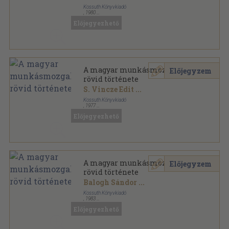
Kossuth Könyvkiadó
,
1980
Ragasztott papírkötés
,
365
oldal
Előjegyezhető
A Magyar Szocialista Munkáspárt tanfolyama sorozat
A magyar munkásmozgalom
Előjegyzem
rövid története
S. Vincze Edit
...
Kossuth Könyvkiadó
,
1977
Ragasztott papírkötés
,
346
oldal
Előjegyezhető
A Magyar Szocialista Munkáspárt tanfolyama sorozat
A magyar munkásmozgalom
Előjegyzem
rövid története
Balogh Sándor
...
Kossuth Könyvkiadó
,
1983
Ragasztott papírkötés
,
377
oldal
Előjegyezhető
A Magyar Szocialista Munkáspárt tanfolyama sorozat