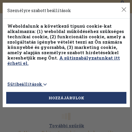
0
Toggle
Főmenü
Könyveink
navigation
Személyre szabott beállítások
Weboldalunk a következő típusú cookie-kat
alkalmazza: (1) weboldal működéséhez szükséges
technikai cookie, (2) funkcionális cookie, amely a
szolgáltatás igénybe vételét teszi az Ön számára
könnyebbé és gyorsabbá, (3) marketing cookie,
Válogasson több mint 1.000.000 kiadványunk közül
10-
amely alapján személyre szabott hirdetésekkel
100% kedvezménnyel!
kereshetjük meg Önt.
A sütiszabályzatunkat itt
érheti el.
Sütibeállítások
HOZZÁJÁRULOK
További szűrők