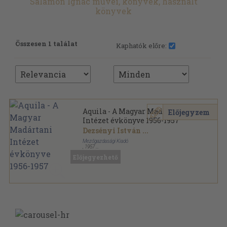
Salamon Ignác művei, könyvek, használt
könyvek
Összesen 1 találat
Kaphatók előre:
Aquila - A Magyar Madártani
Előjegyzem
Intézet évkönyve 1956-1957
Dezsényi István
...
Mezőgazdasági Kiadó
,
1957
Varrott papírkötés
,
383
oldal
Előjegyezhető
Aquila - A Magyar Madártani Intézet évkönyve
sorozat