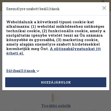
0
Toggle
Főmenü
Könyveink
navigation
Személyre szabott beállítások
Weboldalunk a következő típusú cookie-kat
alkalmazza: (1) weboldal működéséhez szükséges
technikai cookie, (2) funkcionális cookie, amely a
szolgáltatás igénybe vételét teszi az Ön számára
könnyebbé és gyorsabbá, (3) marketing cookie,
Válogasson több mint 1.000.000 kiadványunk közül
10-
amely alapján személyre szabott hirdetésekkel
100% kedvezménnyel!
kereshetjük meg Önt.
A sütiszabályzatunkat itt
érheti el.
Sütibeállítások
HOZZÁJÁRULOK
További szűrők