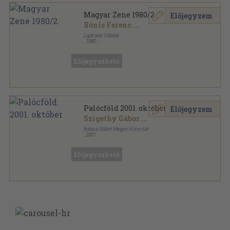
Magyar Zene 1980/2.
Előjegyzem
Bónis Ferenc
...
Lapkiadó Vállalat
,
1980
Fűzött papírkötés
,
105
oldal
Magyar Zene sorozat
Előjegyezhető
Palócföld 2001. október
Előjegyzem
Szigethy Gábor
...
Balassi Bálint Megyei Könyvtár
,
2001
Ragasztott papírkötés
,
156
oldal
Palócföld sorozat
Előjegyezhető