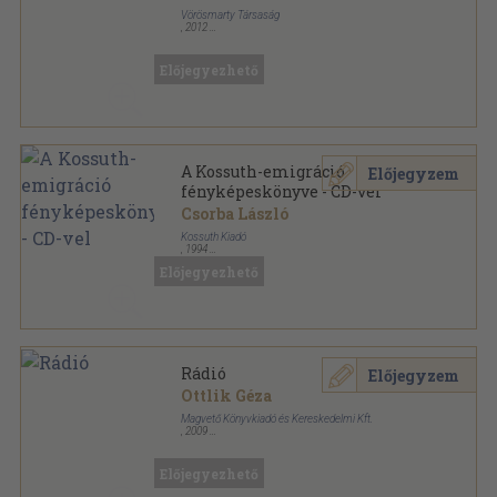
Vörösmarty Társaság
,
2012
Ragasztott papírkötés
,
131
oldal
Holmi sorozat
Előjegyezhető
A Kossuth-emigráció
Előjegyzem
fényképeskönyve - CD-vel
Csorba László
Kossuth Kiadó
,
1994
Bársony
,
163
oldal
Előjegyezhető
Rádió
Előjegyzem
Ottlik Géza
Magvető Könyvkiadó és Kereskedelmi Kft.
,
2009
Fűzött kemény papírkötés
,
328
oldal
Előjegyezhető