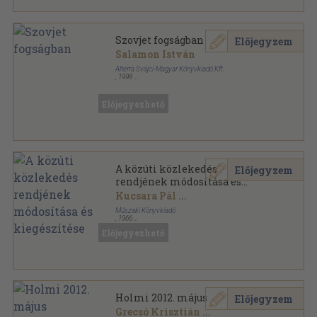
Szovjet fogságban
Előjegyzem
Salamon István
Alterra Svájci-Magyar Könyvkiadó Kft.
,
1998
Ragasztott papírkötés
,
67
oldal
Előjegyezhető
A közúti közlekedés
Előjegyzem
rendjének módosítása és
kiegészítése
Kucsara Pál
...
Műszaki Könyvkiadó
,
1966
Tűzött kötés
,
48
oldal
Előjegyezhető
Holmi 2012. május
Előjegyzem
Grecsó Krisztián
...