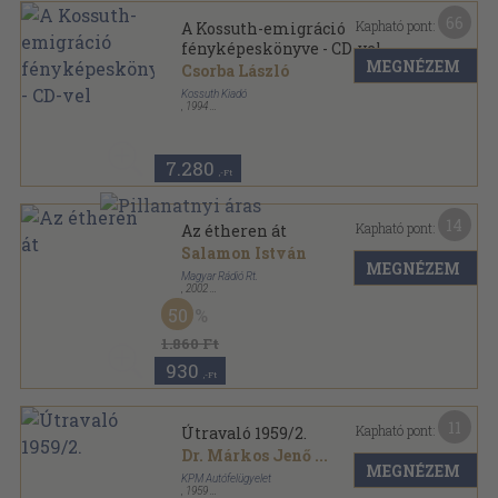
66
Kapható pont:
A Kossuth-emigráció
fényképeskönyve - CD-vel
MEGNÉZEM
Csorba László
Kossuth Kiadó
,
1994
Bársony
,
163
oldal
7.280
,-Ft
14
Kapható pont:
Az étheren át
Salamon István
MEGNÉZEM
Magyar Rádió Rt.
,
2002
Fűzött kemény papírkötés
,
227
oldal
50
1.860 Ft
930
,-Ft
11
Kapható pont:
Útravaló 1959/2.
Dr. Márkos Jenő
...
MEGNÉZEM
KPM Autófelügyelet
,
1959