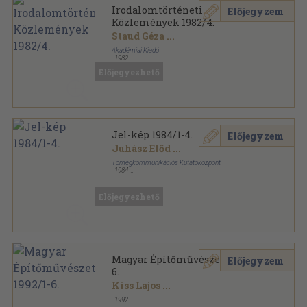
Irodalomtörténeti
Előjegyzem
Közlemények 1982/4.
Staud Géza
...
Akadémiai Kiadó
,
1982
Ragasztott papírkötés
,
229
oldal
Előjegyezhető
Irodalomtörténeti Közlemények sorozat
Jel-kép 1984/1-4.
Előjegyzem
Juhász Előd
...
Tömegkommunikációs Kutatóközpont
,
1984
Könyvkötői kötés
,
840
oldal
Jel-kép sorozat
Előjegyezhető
Magyar Építőművészet 1992/1-
Előjegyzem
6.
Kiss Lajos
...
,
1992