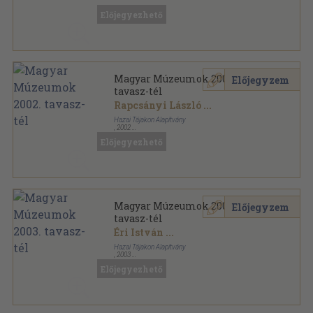
Ragasztott papírkötés
,
346
oldal
Magyar Építőművészet sorozat
Előjegyezhető
Magyar Múzeumok 2002.
Előjegyzem
tavasz-tél
Rapcsányi László
...
Hazai Tájakon Alapítvány
,
2002
Tűzött kötés
,
256
oldal
Előjegyezhető
Magyar Múzeumok sorozat
Magyar Múzeumok 2003.
Előjegyzem
tavasz-tél
Éri István
...
Hazai Tájakon Alapítvány
,
2003
Tűzött kötés
,
256
oldal
Előjegyezhető
Magyar Múzeumok sorozat