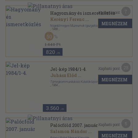
7
Kapható pont:
Hagyomány és ismeretközlés
Kerényi Ferenc
...
MEGNÉZEM
Nógrád megyei Múzeumok Igazgatósága
,
1988
Tűzött kötés
,
151
oldal
50
Discussiones Neogradienses sorozat
1.640 Ft
820
,-Ft
28
Kapható pont:
Jel-kép 1984/1-4.
Juhász Előd
...
MEGNÉZEM
Tömegkommunikációs Kutatóközpont
,
1984
Tűzött kötés
,
840
oldal
Jel-kép sorozat
3.560
,-Ft
5
Kapható pont:
Palócföld 2007. január
Salamon Nándor
...
MEGNÉZEM
Balassi Bálint Megyei Könyvtár