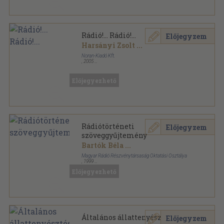
Rádió!... Rádió!...
Előjegyzem
Harsányi Zsolt
...
Noran-Kiadó Kft.
,
2005
Fűzött kemény papírkötés
,
281
oldal
Novella sorozat
Előjegyezhető
Rádiótörténeti
Előjegyzem
szöveggyűjtemény
Bartók Béla
...
Magyar Rádió Részvénytársaság Oktatási Osztálya
,
1999
Tűzött kötés
,
170
oldal
Előjegyezhető
Általános állattenyésztés
Előjegyzem