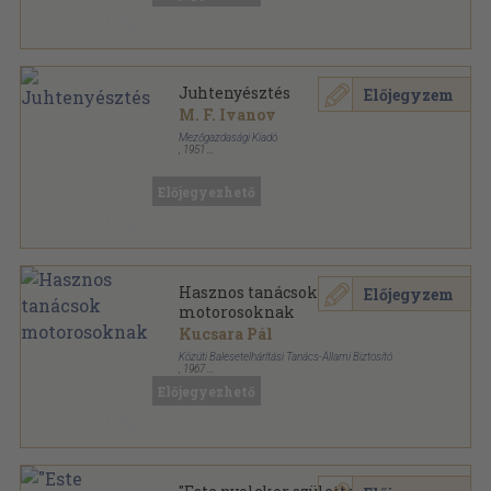
Juhtenyésztés
Előjegyzem
M. F. Ivanov
Mezőgazdasági Kiadó
,
1951
Könyvkötői papírkötés
,
433
oldal
Előjegyezhető
Hasznos tanácsok
Előjegyzem
motorosoknak
Kucsara Pál
Közúti Balesetelhárítási Tanács-Állami Biztosító
,
1967
Tűzött kötés
Előjegyezhető