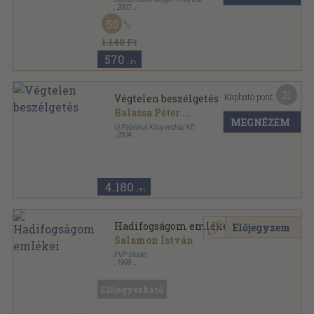
,
2007
Ragasztott papírkötés
,
96
oldal
50
Palócföld sorozat
1.140 Ft
570
,-Ft
21
Kapható pont:
Végtelen beszélgetés
Balassa Péter
...
MEGNÉZEM
Új Palatinus Könyvesház Kft.
,
2004
Fűzött kemény papírkötés
,
591
oldal
Balassa Péter művei sorozat
4.180
,-Ft
Hadifogságom emlékei
Előjegyzem
Salamon István
PVP Stúdió
,
1999
Ragasztott papírkötés
,
98
oldal
Előjegyezhető