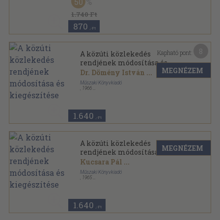
50
1.740 Ft
870
,-Ft
8
Kapható pont:
A közúti közlekedés
rendjének módosítása és
MEGNÉZEM
kiegészítése
Dr. Dömény István
...
Műszaki Könyvkiadó
,
1966
Tűzött kötés
,
48
oldal
1.640
,-Ft
A közúti közlekedés
MEGNÉZEM
rendjének módosítása és
kiegészítése
Kucsara Pál
...
Műszaki Könyvkiadó
,
1965
Tűzött kötés
,
48
oldal
1.640
,-Ft