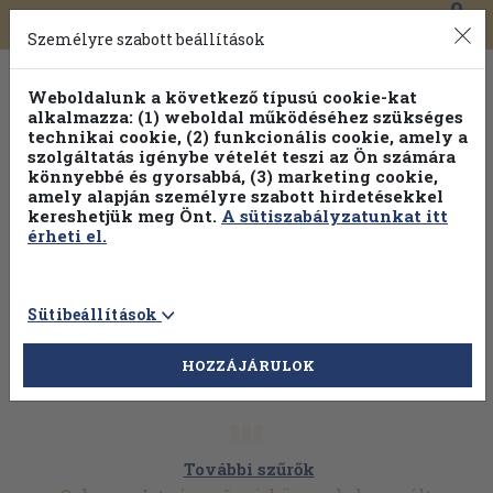
0
Toggle
Főmenü
Könyveink
navigation
Személyre szabott beállítások
Weboldalunk a következő típusú cookie-kat
alkalmazza: (1) weboldal működéséhez szükséges
technikai cookie, (2) funkcionális cookie, amely a
szolgáltatás igénybe vételét teszi az Ön számára
könnyebbé és gyorsabbá, (3) marketing cookie,
amely alapján személyre szabott hirdetésekkel
kereshetjük meg Önt.
A sütiszabályzatunkat itt
érheti el.
Sütibeállítások
HOZZÁJÁRULOK
További szűrők