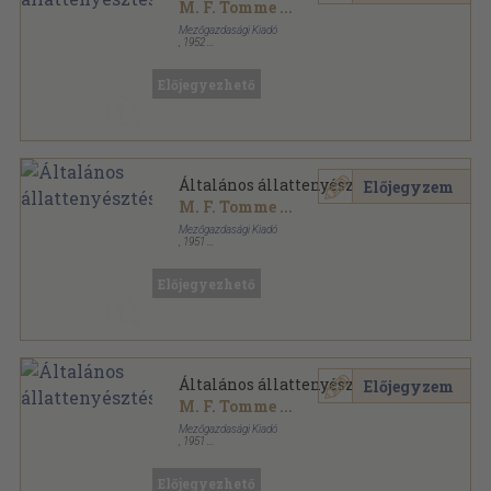
M. F. Tomme
...
Mezőgazdasági Kiadó
,
1952
Fűzött papírkötés
,
213
oldal
Előjegyezhető
Általános állattenyésztés
Előjegyzem
M. F. Tomme
...
Mezőgazdasági Kiadó
,
1951
Fűzött papírkötés
,
209
oldal
Előjegyezhető
Általános állattenyésztés
Előjegyzem
M. F. Tomme
...
Mezőgazdasági Kiadó
,
1951
Könyvkötői kötés
,
209
oldal
Előjegyezhető