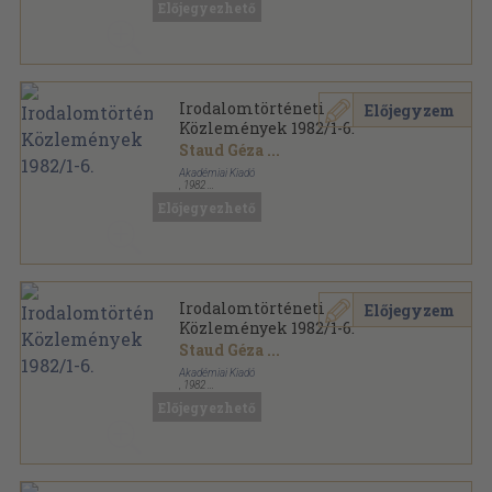
Előjegyezhető
Irodalomtörténeti
Előjegyzem
Közlemények 1982/1-6.
Staud Géza
...
Akadémiai Kiadó
,
1982
Könyvkötői kötés
,
732
oldal
Előjegyezhető
Irodalomtörténeti Közlemények sorozat
Irodalomtörténeti
Előjegyzem
Közlemények 1982/1-6.
Staud Géza
...
Akadémiai Kiadó
,
1982
Ragasztott papírkötés
,
732
oldal
Előjegyezhető
Irodalomtörténeti Közlemények sorozat