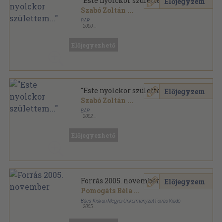
"Este nyolckor születtem..."
Előjegyzem
Szabó Zoltán
...
BÁR
,
2000
Ragasztott papírkötés
,
342
oldal
BÁR könyvek sorozat
Előjegyezhető
"Este nyolckor születtem..."
Előjegyzem
Szabó Zoltán
...
BÁR
,
2002
Ragasztott papírkötés
,
342
oldal
BÁR könyvek sorozat
Előjegyezhető
Forrás 2005. november
Előjegyzem
Pomogáts Béla
...
Bács-Kiskun Megyei Önkormányzat Forrás Kiadó
,
2005
Ragasztott papírkötés
,
168
oldal
Forrás sorozat