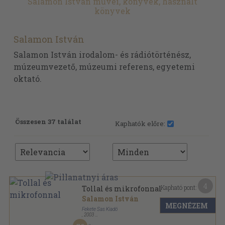
Salamon István művei, könyvek, használt
könyvek
Salamon István
Salamon István irodalom- és rádiótörténész,
múzeumvezető, múzeumi referens, egyetemi
oktató.
Összesen 37 találat
Kaphatók előre:
4
Kapható pont:
Tollal és mikrofonnal
Salamon István
MEGNÉZEM
Fekete Sas Kiadó
,
2003
Ragasztott papírkötés
,
153
oldal