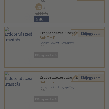
,
1994
Ragasztott papírkötés
,
243
oldal
30
Budapesti Negyed sorozat
1.280 Ft
890
,-Ft
Erdőrendezési utasítás
Előjegyzem
Sali Emil
Országos Erdészeti Főigazgatóság
,
1955
Félvászon
,
144
oldal
Előjegyezhető
Erdőrendezési utasítás
Előjegyzem
Sali Emil
Országos Erdészeti Főigazgatóság
,
1955
Könyvkötői vászonkötés
,
144
oldal
Előjegyezhető