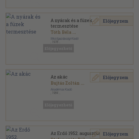
A nyárak és a füzek
Előjegyzem
termesztése
Tóth Béla
...
Mezőgazdasági Kiadó
,
1978
Fűzött keménykötés
,
374
oldal
Előjegyezhető
Az akác
Előjegyzem
Bujtás Zoltán
...
Akadémiai Kiadó
,
1984
Fűzött kemény papírkötés
,
161
oldal
Előjegyezhető
Az Erdő 1952. augusztus
Előjegyzem