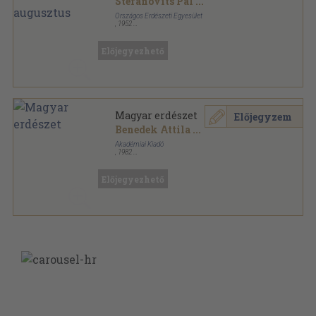
Stefanovits Pál
...
Országos Erdészeti Egyesület
,
1952
Tűzött kötés
,
100
oldal
Az Erdő sorozat
Előjegyezhető
Magyar erdészet
Előjegyzem
Benedek Attila
...
Akadémiai Kiadó
,
1982
Vászon
,
390
oldal
Előjegyezhető