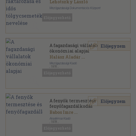
tölgycsemeték nevelése
Lehotszky László
Mezőgazdasági Dokumentációs Központ
Könyvkötői papírkötés
,
4
oldal
Előjegyezhető
Dokumentációval a szocializmusért sorozat
A fagazdasági vállalatok
Előjegyzem
ökonómiai alapjai
Halász Aladár
...
Mezőgazdasági Kiadó
,
1976
Vászon
,
223
oldal
Előjegyezhető
A fenyők termesztése és a
Előjegyzem
fenyőfagazdálkodás
Babos Imre
...
Akadémiai Kiadó
,
1978
Vászon
,
562
oldal
Előjegyezhető