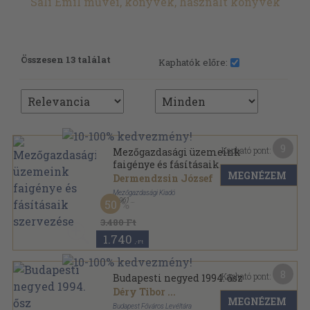
Sali Emil művei, könyvek, használt könyvek
Összesen 13 találat
Kaphatók előre:
9
Kapható pont:
Mezőgazdasági üzemeink
faigénye és fásításaik
MEGNÉZEM
szervezése
Dermendzsin József
Mezőgazdasági Kiadó
,
1961
50
Fűzött papírkötés
,
146
oldal
3.480 Ft
1.740
,-Ft
8
Kapható pont:
Budapesti negyed 1994. ősz
Déry Tibor
...
MEGNÉZEM
Budapest Főváros Levéltára