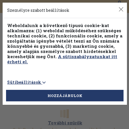
0
Toggle
Főmenü
Könyveink
navigation
Személyre szabott beállítások
Weboldalunk a következő típusú cookie-kat
alkalmazza: (1) weboldal működéséhez szükséges
technikai cookie, (2) funkcionális cookie, amely a
szolgáltatás igénybe vételét teszi az Ön számára
könnyebbé és gyorsabbá, (3) marketing cookie,
Válogasson több mint 1.000.000 kiadványunk közül
10-
amely alapján személyre szabott hirdetésekkel
100% kedvezménnyel!
kereshetjük meg Önt.
A sütiszabályzatunkat itt
érheti el.
Sütibeállítások
HOZZÁJÁRULOK
További szűrők