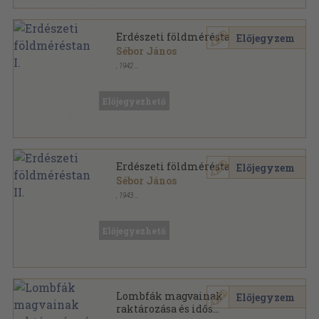
Erdészeti földméréstan I.
Előjegyzem
Sébor János
,
1942
Könyvkötői kötés
,
336
oldal
Előjegyezhető
Erdészeti földméréstan II.
Előjegyzem
Sébor János
,
1943
Könyvkötői kötés
,
336
oldal
Előjegyezhető
Lombfák magvainak
Előjegyzem
raktározása és idős