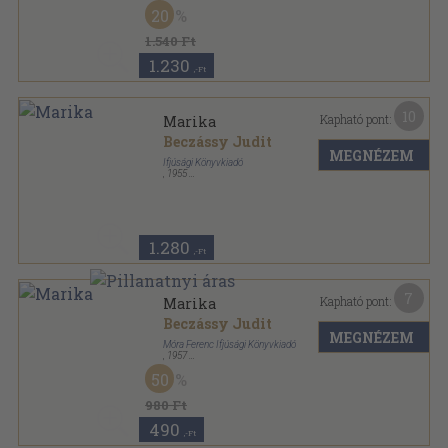
Könyvkötői kötés
,
288
oldal
20
1.540 Ft
1.230
,-Ft
10
Kapható pont:
Marika
Beczássy Judit
MEGNÉZEM
Ifjúsági Könyvkiadó
,
1955
Félvászon
,
288
oldal
1.280
,-Ft
7
Kapható pont:
Marika
Beczássy Judit
MEGNÉZEM
Móra Ferenc Ifjúsági Könyvkiadó
,
1957
Félvászon
,
288
oldal
50
980 Ft
490
,-Ft