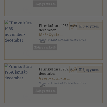
Fűzött papírkötés
,
114
oldal
Előjegyezhető
Filmkultúra sorozat
Filmkultúra 1968. november-
Előjegyzem
december
Maár Gyula
...
Magyar Filmtudományi Intézet és Filmarchívum
,
1968
Ragasztott papírkötés
,
116
oldal
Előjegyezhető
Filmkultúra sorozat
Filmkultúra 1969. január-
Előjegyzem
december
Gyertyán Ervin
...
Magyar Filmtudományi Intézet és Filmarchívum
,
1969
Ragasztott papírkötés
,
677
oldal
Előjegyezhető
Filmkultúra sorozat