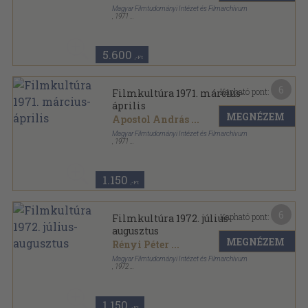
Magyar Filmtudományi Intézet és Filmarchívum
,
1971
Ragasztott papírkötés
,
690
oldal
Filmkultúra sorozat
5.600
,-Ft
6
Kapható pont:
Filmkultúra 1971. március-
április
MEGNÉZEM
Apostol András
...
Magyar Filmtudományi Intézet és Filmarchívum
,
1971
Ragasztott papírkötés
,
119
oldal
Filmkultúra sorozat
1.150
,-Ft
6
Kapható pont:
Filmkultúra 1972. július-
augusztus
MEGNÉZEM
Rényi Péter
...
Magyar Filmtudományi Intézet és Filmarchívum
,
1972
Fűzött papírkötés
,
119
oldal
Filmkultúra sorozat
1.150
,-Ft