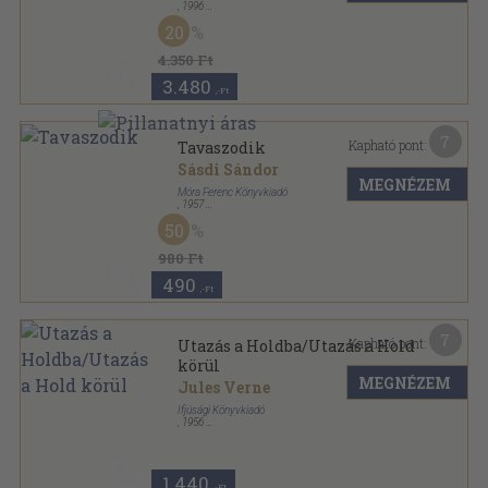
,
1996
Fűzött kemény papírkötés
,
178
oldal
20
Nagy magyar mesemondók sorozat
4.350 Ft
3.480
,-Ft
7
Kapható pont:
Tavaszodik
Sásdi Sándor
MEGNÉZEM
Móra Ferenc Könyvkiadó
,
1957
Félvászon
,
309
oldal
50
980 Ft
490
,-Ft
7
Kapható pont:
Utazás a Holdba/Utazás a Hold
körül
MEGNÉZEM
Jules Verne
Ifjúsági Könyvkiadó
,
1956
Könyvkötői kötés
,
382
oldal
1.440
,-Ft