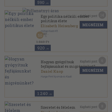
590
,-Ft
14
Kapható pont:
Egy politika nélküli ember
politikus élete
MEGNÉZEM
Elisabeth Heisenberg
Holnap Kiadó Kft.
,
1993
50
Ragasztott papírkötés
,
197
oldal
1.840 Ft
920
,-Ft
6
Kapható pont:
Hogyan gyógyítsuk
fejfájásunkat és migrénünket?
MEGNÉZEM
Daniel Knop
Hunga-Print Nyomda és Kiadó
Ragasztott papírkötés
,
111
oldal
1.240
,-Ft
8
Kapható pont:
Szeretet és félelem