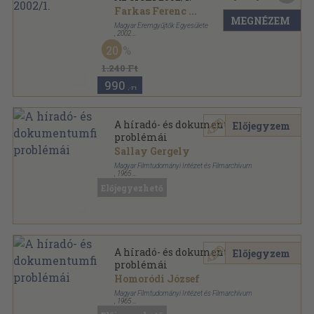
Farkas Ferenc
...
MEGNÉZEM
Magyar Éremgyűjtők Egyesülete
,
2002
Tűzött kötés
,
48
oldal
20
Az érem sorozat
1.240 Ft
990
,-Ft
A híradó- és dokumentumfilm
Előjegyzem
problémái
Sallay Gergely
Magyar Filmtudományi Intézet és Filmarchívum
,
1965
Könyvkötői papírkötés
,
363
oldal
Előjegyezhető
Filmművészeti könyvtár sorozat
A híradó- és dokumentumfilm
Előjegyzem
problémái
Homoródi József
Magyar Filmtudományi Intézet és Filmarchívum
,
1965
Ragasztott papírkötés
,
363
oldal