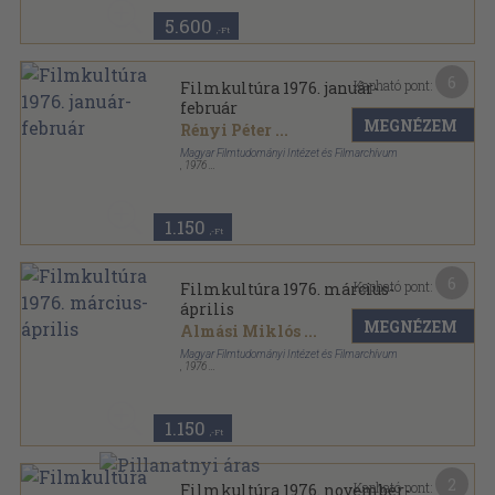
5.600
,-Ft
6
Kapható pont:
Filmkultúra 1976. január-
február
MEGNÉZEM
Rényi Péter
...
Magyar Filmtudományi Intézet és Filmarchívum
,
1976
Ragasztott papírkötés
,
109
oldal
Filmkultúra sorozat
1.150
,-Ft
6
Kapható pont:
Filmkultúra 1976. március-
április
MEGNÉZEM
Almási Miklós
...
Magyar Filmtudományi Intézet és Filmarchívum
,
1976
Ragasztott papírkötés
,
110
oldal
Filmkultúra sorozat
1.150
,-Ft
2
Kapható pont:
Filmkultúra 1976. november-