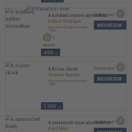
7
Kapható pont:
A holdbeli ember nyomában
Lothar Hitziger
MEGNÉZEM
Móra Ferenc Ifjúsági Könyvkiadó
,
1960
Félvászon
,
167
oldal
50
Búvár könyvek sorozat
980 Ft
490
,-Ft
10
Kapható pont:
A Sirius-ikrek
Werner Bender
MEGNÉZEM
Móra Ferenc Ifjúsági Könyvkiadó
,
1960
Tűzött kötés
,
202
oldal
Ifjúsági kiskönyvtár sorozat
1.280
,-Ft
9
Kapható pont:
A szerencsét hozó almásderes
Karl May