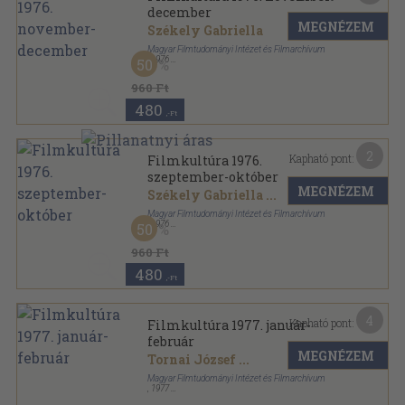
december
MEGNÉZEM
Székely Gabriella
Magyar Filmtudományi Intézet és Filmarchívum
,
1976
50
Ragasztott papírkötés
,
111
oldal
Filmkultúra sorozat
960 Ft
480
,-Ft
2
Kapható pont:
Filmkultúra 1976.
szeptember-október
MEGNÉZEM
Székely Gabriella
...
Magyar Filmtudományi Intézet és Filmarchívum
,
1976
50
Ragasztott papírkötés
,
110
oldal
Filmkultúra sorozat
960 Ft
480
,-Ft
4
Kapható pont:
Filmkultúra 1977. január-
február
MEGNÉZEM
Tornai József
...
Magyar Filmtudományi Intézet és Filmarchívum
,
1977
Ragasztott papírkötés
,
102
oldal