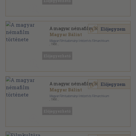
Előjegyezhető
Filmművészeti könyvtár sorozat
A magyar némafilm története
Előjegyzem
Magyar Bálint
Magyar Filmtudományi Intézet és Filmarchívum
,
1966
Könyvkötői kötés
,
404
oldal
Filmművészeti könyvtár sorozat
Előjegyezhető
A magyar némafilm története
Előjegyzem
Magyar Bálint
Magyar Filmtudományi Intézet és Filmarchívum
,
1966
Tűzött kötés
,
404
oldal
Filmművészeti könyvtár sorozat
Előjegyezhető