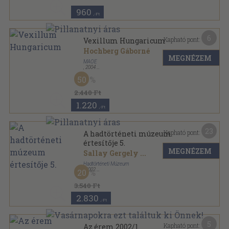
960
,-Ft
6
Kapható pont:
Vexillum Hungaricum
Hochberg Gáborné
MEGNÉZEM
MAOE
,
2004
Ragasztott papírkötés
,
77
oldal
50
2.440 Ft
1.220
,-Ft
23
Kapható pont:
A hadtörténeti múzeum
értesítője 5.
MEGNÉZEM
Sallay Gergely
...
Hadtörténeti Múzeum
,
2002
20
Ragasztott papírkötés
,
231
oldal
A Hadtörténeti Múzeum értesítője sorozat
3.540 Ft
2.830
,-Ft
5
Kapható pont:
Az érem 2002/1.