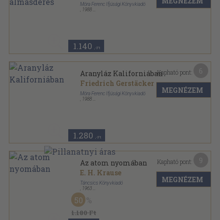
MEGNÉZEM
Móra Ferenc Ifjúsági Könyvkiadó
,
1988
Ragasztott papírkötés
,
170
oldal
1.140
,-Ft
6
Kapható pont:
Aranyláz Kaliforniában
Friedrich Gerstäcker
MEGNÉZEM
Móra Ferenc Ifjúsági Könyvkiadó
,
1988
Ragasztott papírkötés
,
320
oldal
Delfin könyvek sorozat
1.280
,-Ft
9
Kapható pont:
Az atom nyomában
E. H. Krause
MEGNÉZEM
Táncsics Könyvkiadó
,
1963
Félvászon
,
274
oldal
50
1.180 Ft