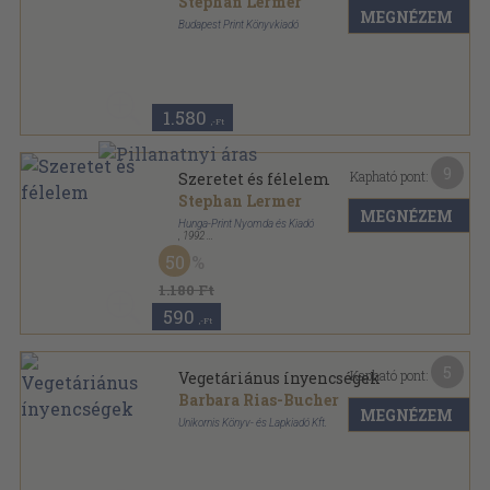
Stephan Lermer
MEGNÉZEM
Budapest Print Könyvkiadó
Fűzött kemény papírkötés
,
223
oldal
Hunga-pszicho sorozat
1.580
,-Ft
9
Kapható pont:
Szeretet és félelem
Stephan Lermer
MEGNÉZEM
Hunga-Print Nyomda és Kiadó
,
1992
Ragasztott papírkötés
,
223
oldal
50
Hunga-Pszicho sorozat
1.180 Ft
590
,-Ft
5
Kapható pont:
Vegetáriánus ínyencségek
Barbara Rias-Bucher
MEGNÉZEM
Unikornis Könyv- és Lapkiadó Kft.
Ragasztott papírkötés
,
60
oldal
Főzési tanácsadó sorozat