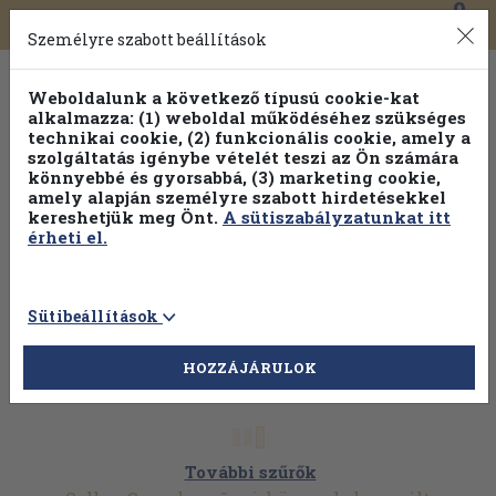
0
Toggle
Főmenü
Könyveink
navigation
Személyre szabott beállítások
Weboldalunk a következő típusú cookie-kat
alkalmazza: (1) weboldal működéséhez szükséges
technikai cookie, (2) funkcionális cookie, amely a
szolgáltatás igénybe vételét teszi az Ön számára
könnyebbé és gyorsabbá, (3) marketing cookie,
Válogasson több mint 30 000 kötet közül
amely alapján személyre szabott hirdetésekkel
Hobbi témakörökben
20% kedvezménnyel!
kereshetjük meg Önt.
A sütiszabályzatunkat itt
érheti el.
Sütibeállítások
HOZZÁJÁRULOK
További szűrők