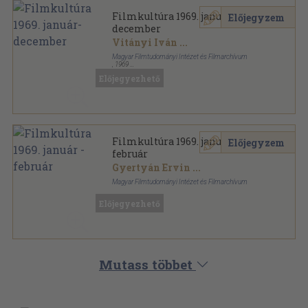
Filmkultúra 1969. január-
Előjegyzem
december
Vitányi Iván
...
Magyar Filmtudományi Intézet és Filmarchívum
,
1969
Könyvkötői kötés
,
677
oldal
Előjegyezhető
Filmkultúra sorozat
Filmkultúra 1969. január -
Előjegyzem
február
Gyertyán Ervin
...
Magyar Filmtudományi Intézet és Filmarchívum
Ragasztott papírkötés
,
103
oldal
Előjegyezhető
Filmkultúra sorozat
Mutass többet