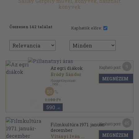
Sallay Gergely művei, könyvek, használt
könyvek
Összesen 142 találat
Kaphatók előre:
9
Kapható pont:
Az egri diákok
Bródy Sándor
MEGNÉZEM
Ifjúsági Könyvkiadó
,
1955
Fűzött keménykötés
,
173
oldal
50
1.180 Ft
590
,-Ft
45
Kapható pont:
Filmkultúra 1971. január-
december
MEGNÉZEM
Vitányi Iván
...