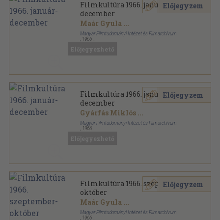
Filmkultúra 1966. január-
Előjegyzem
december
Maár Gyula
...
Magyar Filmtudományi Intézet és Filmarchívum
,
1966
Könyvkötői kötés
,
735
oldal
Előjegyezhető
Filmkultúra sorozat
Filmkultúra 1966. január-
Előjegyzem
december
Gyárfás Miklós
...
Magyar Filmtudományi Intézet és Filmarchívum
,
1966
Ragasztott papírkötés
,
735
oldal
Előjegyezhető
Filmkultúra sorozat
Filmkultúra 1966. szeptember-
Előjegyzem
október
Maár Gyula
...
Magyar Filmtudományi Intézet és Filmarchívum
,
1966