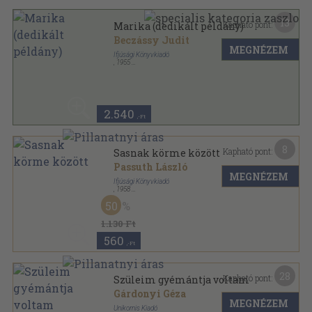
13
Kapható pont:
Marika (dedikált példány)
Beczássy Judit
MEGNÉZEM
Ifjúsági Könyvkiadó
,
1955
Félvászon
,
288
oldal
2.540
,-Ft
8
Kapható pont:
Sasnak körme között
Passuth László
MEGNÉZEM
Ifjúsági Könyvkiadó
,
1958
Félvászon
,
540
oldal
50
1.130 Ft
560
,-Ft
28
Kapható pont:
Szüleim gyémántja voltam
Gárdonyi Géza
MEGNÉZEM
Unikornis Kiadó