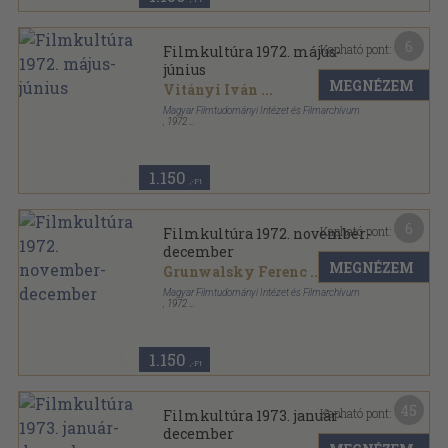
6
Kapható pont:
Filmkultúra 1972. május-
június
MEGNÉZEM
Vitányi Iván
...
Magyar Filmtudományi Intézet és Filmarchívum
,
1972
Fűzött papírkötés
,
111
oldal
Filmkultúra sorozat
1.150
,-Ft
6
Kapható pont:
Filmkultúra 1972. november-
december
MEGNÉZEM
Grunwalsky Ferenc
...
Magyar Filmtudományi Intézet és Filmarchívum
,
1972
Ragasztott papírkötés
,
111
oldal
Filmkultúra sorozat
1.150
,-Ft
45
Kapható pont:
Filmkultúra 1973. január-
december