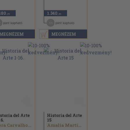
480
1.340
,-Ft
,-Ft
2
11
pont kapható
pont kapható
MEGNÉZEM
MEGNÉZEM
storia del Arte
Historia del Arte
16.
15
ra Carvalho...
Amalia Martínez Munuz...