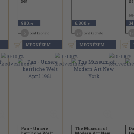
1985
199
68
980
6.800
34
,-Ft
,-Ft
5
34
17
pont kapható
pont kapható
MEGNÉZEM
MEGNÉZEM
Pan - Unsere
The Museum of
Dal
herrliche Welt
Modern Art New
Dal