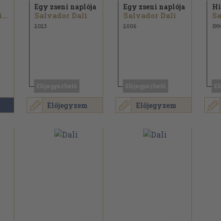
Egy zseni naplója
Egy zseni naplója
Hi
Alejo Carpentier...
Salvador Dali
Salvador Dali
Sa
2023
2006
199
Előjegyezhető
Előjegyezhető
El
Előjegyzem
Előjegyzem