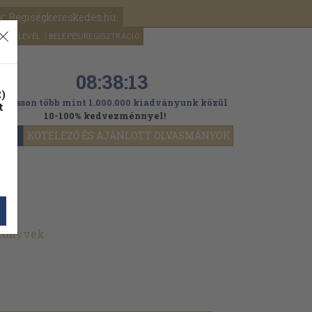
k: Régiségkereskedés.hu
A kosaram
HÍRLEVÉL
BELÉPÉS/REGISZTRÁCIÓ
MÉG
0
5000
Ft
08:38:11
)
ogasson több mint 1.000.000 kiadványunk közül
t
10-100% kedvezménnyel!
YOK
KÖTELEZŐ ÉS AJÁNLOTT OLVASMÁNYOK
 könyvek