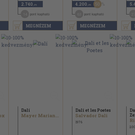
50
2.740
4.200
5.
,-Ft
,-Ft
14
63
2
pont kapható
pont kapható
MEGNÉZEM
MEGNÉZEM
Dalí
Dali et les Poetes
Da
Ze
ox
Mayer Marianna
Salvador Dali
1976
20