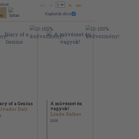
Nézet:
Kaphatók előre:
ary of a Genius
A művészet én
vagyok!
lvador Dali
Linde Salber
0
2005