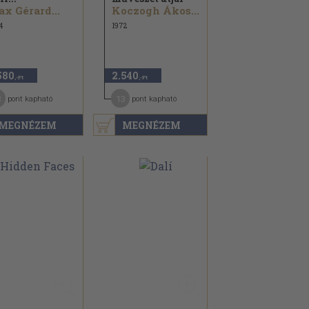
x Gérard...
Koczogh Ákos...
4
1972
580
2.540
,-Ft
,-Ft
3
13
pont kapható
pont kapható
MEGNÉZEM
MEGNÉZEM