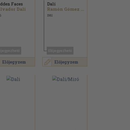
dden Faces
Dalí
lvador Dali
Ramón Gómez de la Serna
6
1981
őjegyezhető
Előjegyezhető
Előjegyzem
Előjegyzem