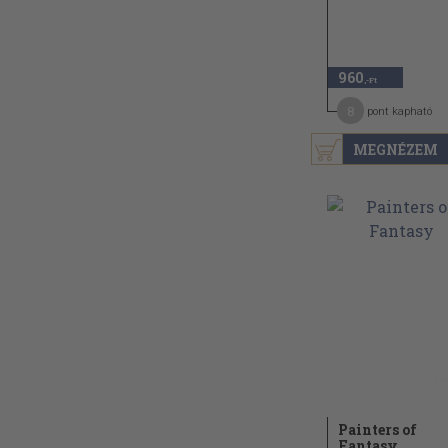
960
,-Ft
8
pont kapható
MEGNÉZEM
Painters of
Fantasy