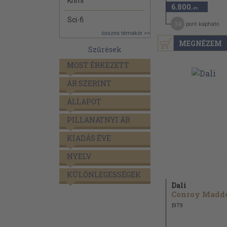
Krimi
6.800
,-Ft
Sci-fi
34
pont kapható
összes témakör >>
MEGNÉZEM
Szűrések
MOST ÉRKEZETT
ÁR SZERINT
ÁLLAPOT
PILLANATNYI ÁR
KIADÁS ÉVE
NYELV
KÜLÖNLEGESSÉGEK
Dali
Conroy Madd
1979