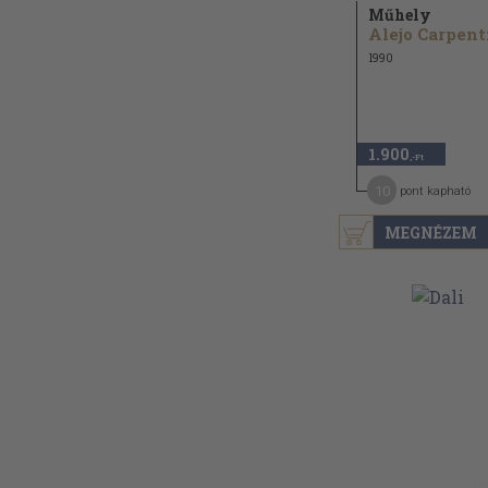
Műhely
1990
1.900
,-Ft
10
pont kapható
MEGNÉZEM