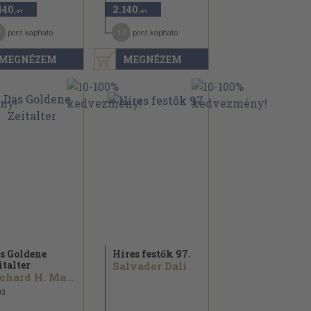
440
2.140
,-Ft
,-Ft
7
17
pont kapható
pont kapható
MEGNÉZEM
MEGNÉZEM
s Goldene
Híres festők 97.
italter
Salvador Dali
Richard H. Mayer
03