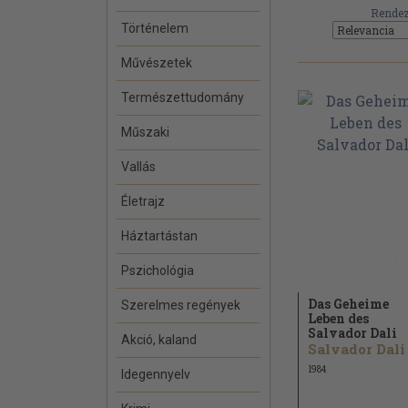
Rendez
Történelem
Művészetek
Természettudomány
Műszaki
Vallás
Életrajz
Háztartástan
Pszichológia
Das Geheime
Szerelmes regények
Leben des
Salvador Dali
Akció, kaland
Salvador Dali
1984
Idegennyelv