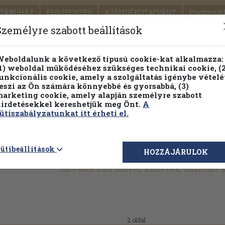
TÁRUHÁZ
ELŐJEGYZÉS
AJÁNDÉKUTALVÁNY
Partnerün
SZÁLLÍTÁS
SEGÍTSÉG
Személyre szabott beállítások
Részletes kereső
Témaköri fa
eboldalunk a következő típusú cookie-kat alkalmazza:
1) weboldal működéséhez szükséges technikai cookie, (2
Vál
unkcionális cookie, amely a szolgáltatás igénybe vételé
eszi az Ön számára könnyebbé és gyorsabbá, (3)
arketing cookie, amely alapján személyre szabott
PILLANATNYI ÁRAINK
FENNTARTHATÓ OLVASMÁN
irdetésekkel kereshetjük meg Önt.
A
ütiszabályzatunkat itt érheti el.
ütibeállítások
HOZZÁJÁRULOK
Salvador Dali művei, könyvek, használt
.
2 oldal