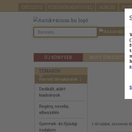
ÉRTESÍTŐ
FIZESSEN
KÖNYVVEL!
AUKCIÓ
PON
W
(
f
t
m
ÚJ KÖNYVEK
MOST ÉRKEZETT
h
s
TÉMAKÖR
Kiemelt témaköreink
S
Dedikált, aláírt
kiadványok
Regény, novella,
elbeszélés
Gyermek- és ifjúsági
1-60 találat, összesen 61
irodalom