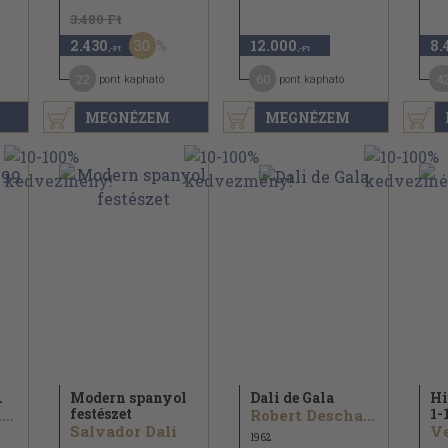
3.480 Ft
30
2.430
12.000
8.
,-Ft
,-Ft
22
60
4
pont kapható
pont kapható
MEGNÉZEM
MEGNÉZEM
.
Modern spanyol
Dali de Gala
Hi
festészet
1-
Giorgio de Chirico
Robert Descharnes
Salvador Dali
Ve
1962