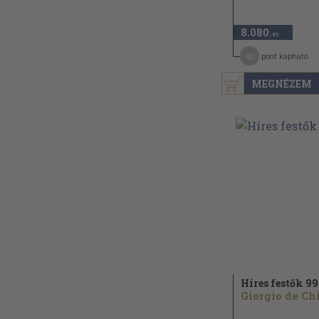
8.080
,-Ft
40
pont kapható
MEGNÉZEM
Híres festők 99