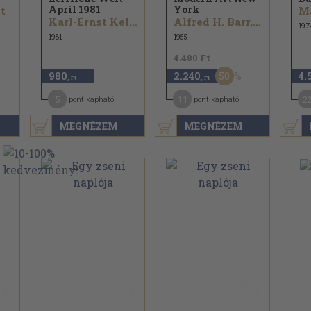
April 1981
York
t
Ma
Karl-Ernst Kelter...
Alfred H. Barr, Jr.
197
1981
1955
4.480 Ft
50
980
2.240
4.
,-Ft
,-Ft
5
11
2
pont kapható
pont kapható
MEGNÉZEM
MEGNÉZEM