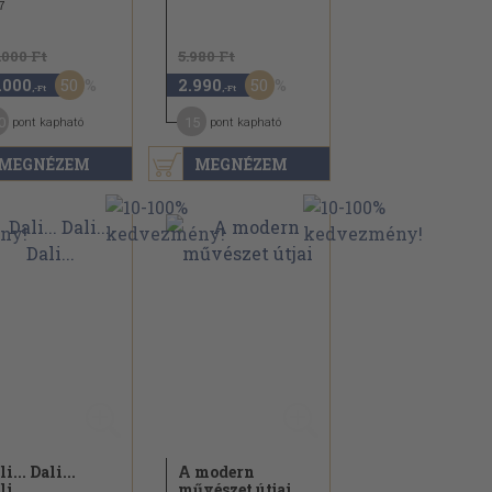
7
.000 Ft
5.980 Ft
50
50
.000
2.990
,-Ft
,-Ft
0
15
pont kapható
pont kapható
MEGNÉZEM
MEGNÉZEM
i... Dali...
A modern
i...
művészet útjai