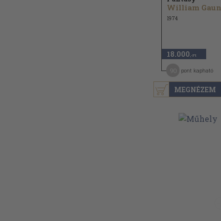
William Gaun
1974
18.000
,-Ft
90
pont kapható
MEGNÉZEM