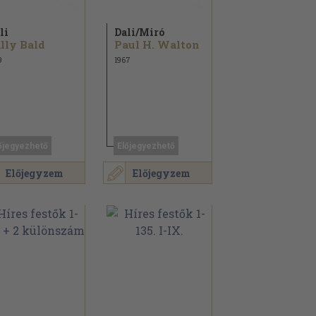
li
Dali/
Miró
lly Bald
Paul H. Walton
9
1967
őjegyezhető
Előjegyezhető
Előjegyzem
Előjegyzem