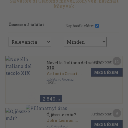
Salvatore di Giacomo művei, könyvek, használt
könyvek
Összesen 2 találat
Kaphatók előre:
14
Kapható pont:
Novella Italiana del secolo
XIX
MEGNÉZEM
Antonio Cesari
...
Izdatelsztvo Progressz
,
1965
Vászon
,
307
oldal
2.840
,-Ft
9
Kapható pont:
Ó, jössz-e már?
John Lennon
...
MEGNÉZEM
K.u.K. Könyvkiadó