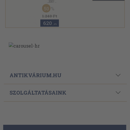
,
2001
Bársony
,
114
oldal
50
1.240 Ft
620
,-Ft
ANTIKVÁRIUM.HU
SZOLGÁLTATÁSAINK