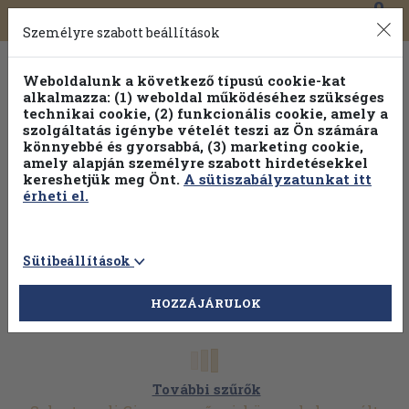
0
Toggle
Főmenü
Könyveink
navigation
Személyre szabott beállítások
Weboldalunk a következő típusú cookie-kat
alkalmazza: (1) weboldal működéséhez szükséges
technikai cookie, (2) funkcionális cookie, amely a
szolgáltatás igénybe vételét teszi az Ön számára
könnyebbé és gyorsabbá, (3) marketing cookie,
amely alapján személyre szabott hirdetésekkel
kereshetjük meg Önt.
A sütiszabályzatunkat itt
érheti el.
Sütibeállítások
HOZZÁJÁRULOK
További szűrők