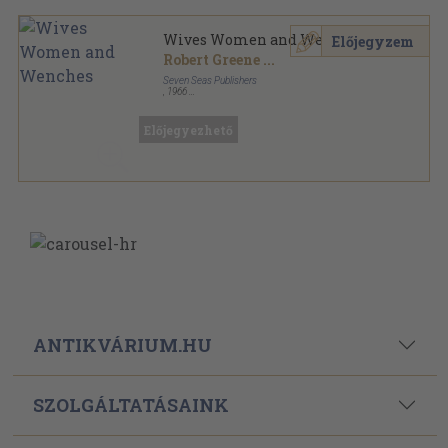
Wives Women and Wenches
Előjegyzem
Robert Greene
...
Seven Seas Publishers
,
1966
Ragasztott papírkötés
,
284
oldal
Seven Seas Books sorozat
Előjegyezhető
ANTIKVÁRIUM.HU
SZOLGÁLTATÁSAINK