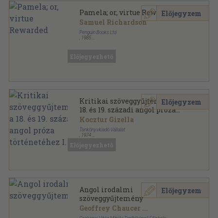
Pamela; or, virtue Rewarded
Előjegyzem
Samuel Richardson
Penguin Books Ltd
,
1985
Ragasztott papírkötés
,
537
oldal
Penguin Classics sorozat
Előjegyezhető
Kritikai szöveggyűjtemény a
Előjegyzem
18. és 19. századi angol próza
történetéhez I.
Kocztur Gizella
Tankönyvkiadó Vállalat
,
1974
Ragasztott papírkötés
,
246
oldal
Előjegyezhető
Angol irodalmi
Előjegyzem
szöveggyűjtemény
Geoffrey Chaucer
...