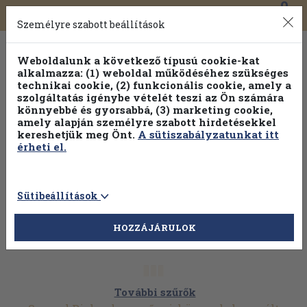
0
Toggle
Főmenü
Könyveink
navigation
Személyre szabott beállítások
Weboldalunk a következő típusú cookie-kat
alkalmazza: (1) weboldal működéséhez szükséges
technikai cookie, (2) funkcionális cookie, amely a
szolgáltatás igénybe vételét teszi az Ön számára
könnyebbé és gyorsabbá, (3) marketing cookie,
Válogasson több mint 1.000.000 kiadványunk közül
10-
amely alapján személyre szabott hirdetésekkel
100% kedvezménnyel!
kereshetjük meg Önt.
A sütiszabályzatunkat itt
érheti el.
Sütibeállítások
HOZZÁJÁRULOK
További szűrők