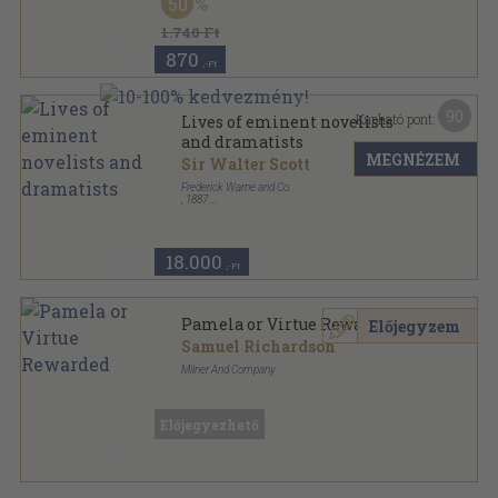
50
Izmusok sorozat
1.740 Ft
870
,-Ft
90
Kapható pont:
Lives of eminent novelists
and dramatists
MEGNÉZEM
Sir Walter Scott
Frederick Warne and Co.
,
1887
Aranyozott kiadói egész vászonkötés
,
617
oldal
The Chandos Classics sorozat
18.000
,-Ft
Pamela or Virtue Rewarded
Előjegyzem
Samuel Richardson
Milner And Company
Varrott keménykötés
,
238
oldal
Előjegyezhető