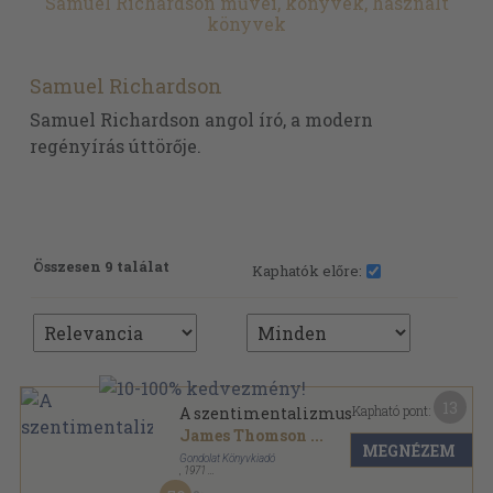
Samuel Richardson művei, könyvek, használt
könyvek
Samuel Richardson
Samuel Richardson angol író, a modern
regényírás úttörője.
Összesen 9 találat
Kaphatók előre:
13
Kapható pont:
A szentimentalizmus
James Thomson
...
MEGNÉZEM
Gondolat Könyvkiadó
,
1971
Vászon
,
232
oldal