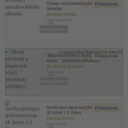
Üzemi munkavédelmi
Előjegyzem
oktatás
Öcsényi Dezső
...
Táncsics Könyvkiadó
,
1965
Ragasztott papírkötés
,
126
oldal
Előjegyezhető
Munkavédelmi Könyvtár sorozat
"Mind elvitték a legények
Előjegyzem
elejit..." (dedikált példány)
M. Mester Katalin
Szerzői kiadás
,
2006
Ragasztott papírkötés
,
202
oldal
Előjegyezhető
Anthropologiai közlemények
Előjegyzem
18. kötet 1-2. füzet
Gyenis Gyula
...
Akadémiai Kiadó
,
1974