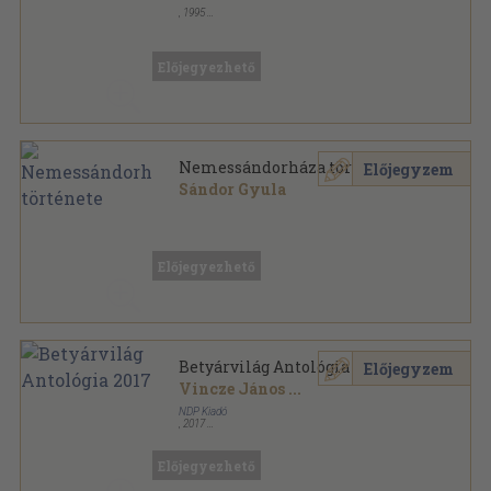
,
1995
Tűzött kötés
,
31
oldal
Előjegyezhető
Nemessándorháza története
Előjegyzem
Sándor Gyula
Ragasztott papírkötés
,
430
oldal
Előjegyezhető
Betyárvilág Antológia 2017
Előjegyzem
Vincze János
...
NDP Kiadó
,
2017
Ragasztott papírkötés
,
362
oldal
Betyárvilág sorozat
Előjegyezhető