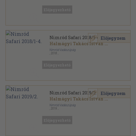
Ragasztott papírkötés
,
108
oldal
Népi Krónika sorozat
Előjegyezhető
Nimród Safari 2018/1-4.
Előjegyzem
Halmágyi Takács István
...
Nimród Vadászújság
,
2018
Ragasztott papírkötés
,
232
oldal
Nimród Safari sorozat
Előjegyezhető
Nimród Safari 2019/2.
Előjegyzem
Halmágyi Takács István
...
Nimród Vadászújság
,
2019
Ragasztott papírkötés
,
58
oldal
Nimród Safari sorozat
Előjegyezhető