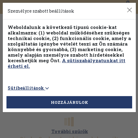
0
Toggle
Főmenü
Könyveink
navigation
Személyre szabott beállítások
Weboldalunk a következő típusú cookie-kat
alkalmazza: (1) weboldal működéséhez szükséges
technikai cookie, (2) funkcionális cookie, amely a
szolgáltatás igénybe vételét teszi az Ön számára
könnyebbé és gyorsabbá, (3) marketing cookie,
amely alapján személyre szabott hirdetésekkel
kereshetjük meg Önt.
A sütiszabályzatunkat itt
érheti el.
Sütibeállítások
HOZZÁJÁRULOK
További szűrők