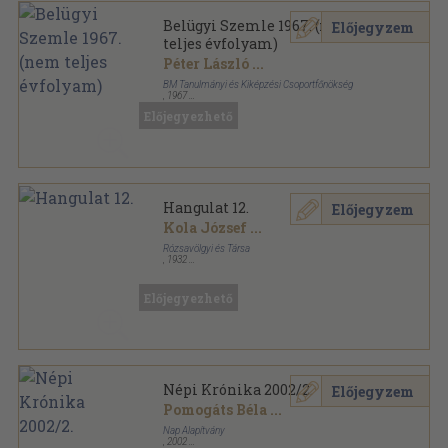
Belügyi Szemle 1967. (nem
Előjegyzem
teljes évfolyam)
Péter László
...
BM Tanulmányi és Kiképzési Csoportfőnökség
,
1967
Ragasztott papírkötés
,
1402
oldal
Előjegyezhető
Belügyi Szemle sorozat
Hangulat 12.
Előjegyzem
Kola József
...
Rózsavölgyi és Társa
,
1932
Tűzött kötés
,
16
oldal
Hangulat sorozat
Előjegyezhető
Népi Krónika 2002/2.
Előjegyzem
Pomogáts Béla
...
Nap Alapítvány
,
2002