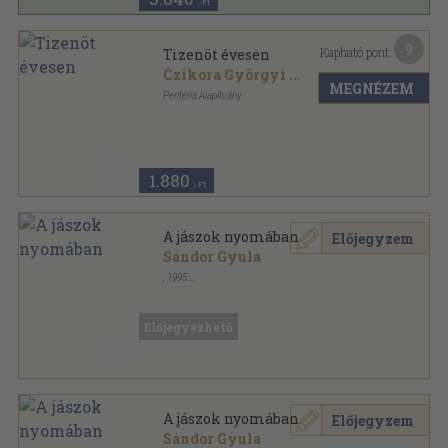
,-Ft
9
Kapható pont:
Tizenöt évesen
Czikora Györgyi
...
MEGNÉZEM
Periféria Alapítvány
Ragasztott papírkötés
,
96
oldal
1.880
,-Ft
A jászok nyomában
Előjegyzem
Sándor Gyula
,
1995
Tűzött kötés
,
31
oldal
Előjegyezhető
A jászok nyomában
Előjegyzem
Sándor Gyula