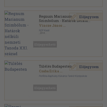
Regnum Marianum
Előjegyzem
Szimbólum - Határok nélküli
nemzeti Tanoda XXI. század
Vincze János
...
NDP Kiadó
,
2014
Ragasztott papírkötés
,
124
oldal
Előjegyezhető
Túlélés Budapesten
Előjegyzem
Csaba Erika
...
Periféria Alapítvány Külvárosi Tankör Középsikola
Ragasztott papírkötés
,
79
oldal
Előjegyezhető