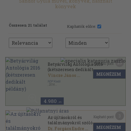
Sándor Gyula művei, könyvek, használt
könyvek
Összesen 21 találat
Kaphatók előre:
25
Kapható pont:
Betyárvilág Antológia 2016
(kétszeresen dedikált
MEGNÉZEM
példány)
Vincze János
...
NDP Kiadó
,
2016
Ragasztott papírkötés
,
344
oldal
Betyárvilág sorozat
4.980
,-Ft
3
Kapható pont:
Az újításokról és
találmányokról szóló
MEGNÉZEM
jogszabályok alkalmazása a
Dr. Forgács Endre
...