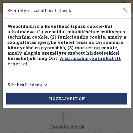
0
Toggle
Főmenü
Könyveink
navigation
Személyre szabott beállítások
Weboldalunk a következő típusú cookie-kat
alkalmazza: (1) weboldal működéséhez szükséges
technikai cookie, (2) funkcionális cookie, amely a
szolgáltatás igénybe vételét teszi az Ön számára
könnyebbé és gyorsabbá, (3) marketing cookie,
Válogasson több mint 30 000 kötet közül
amely alapján személyre szabott hirdetésekkel
Hobbi témakörökben
20% kedvezménnyel!
kereshetjük meg Önt.
A sütiszabályzatunkat itt
érheti el.
Sütibeállítások
HOZZÁJÁRULOK
További szűrők