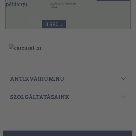
Viski Károly Múzeum
,
1994
Ragasztott papírkötés
,
144
oldal
Kalocsai Múzeumi Értekezések sorozat
3.980
,-Ft
ANTIKVÁRIUM.HU
SZOLGÁLTATÁSAINK