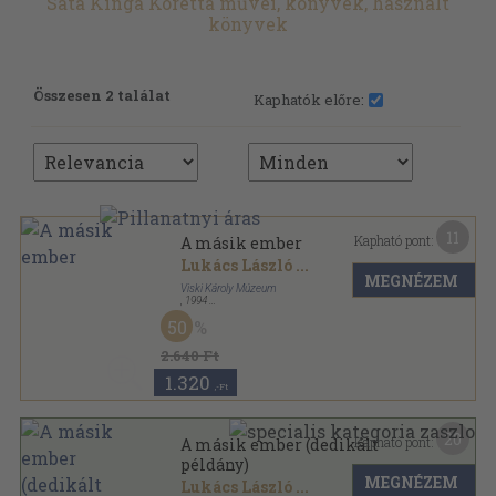
Sata Kinga Koretta művei, könyvek, használt
könyvek
Összesen 2 találat
Kaphatók előre:
11
Kapható pont:
A másik ember
Lukács László
...
MEGNÉZEM
Viski Károly Múzeum
,
1994
Ragasztott papírkötés
,
144
oldal
50
Kalocsai Múzeumi Értekezések sorozat
2.640 Ft
1.320
,-Ft
20
Kapható pont:
A másik ember (dedikált
példány)
MEGNÉZEM
Lukács László
...