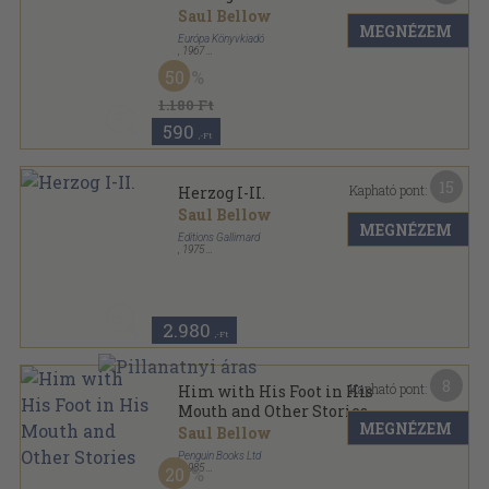
Saul Bellow
MEGNÉZEM
Európa Könyvkiadó
,
1967
Vászon
,
589
oldal
50
1.180 Ft
590
,-Ft
15
Kapható pont:
Herzog I-II.
Saul Bellow
MEGNÉZEM
Éditions Gallimard
,
1975
Ragasztott papírkötés
,
539
oldal
Collection Folio sorozat
2.980
,-Ft
8
Kapható pont:
Him with His Foot in His
Mouth and Other Stories
MEGNÉZEM
Saul Bellow
Penguin Books Ltd
,
1985
20
Ragasztott papírkötés
,
294
oldal