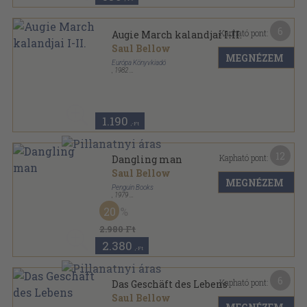
6
Kapható pont:
Augie March kalandjai I-II.
Saul Bellow
MEGNÉZEM
Európa Könyvkiadó
,
1982
Vászon
,
867
oldal
1.190
,-Ft
12
Kapható pont:
Dangling man
Saul Bellow
MEGNÉZEM
Penguin Books
,
1979
Ragasztott papírkötés
,
158
oldal
20
Penguin Book sorozat
2.980 Ft
2.380
,-Ft
6
Kapható pont:
Das Geschäft des Lebens
Saul Bellow