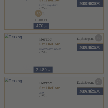
Saul Bellow
MEGNÉZEM
Európa Könyvkiadó
,
1970
Vászon
,
385
oldal
60
1.180 Ft
470
,-Ft
12
Kapható pont:
Herzog
Saul Bellow
MEGNÉZEM
Kiepenheuer & Witsch
,
1965
Vászon
,
415
oldal
2.480
,-Ft
20
Kapható pont:
Herzog
Saul Bellow
MEGNÉZEM
Avon
,
1976
Ragasztott papírkötés
,
416
oldal
Avon sorozat