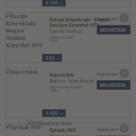
4.140
,-Ft
5
Kapható pont:
Európa Könyvkiadó - Magyar
Helikon Könyvhét 1970
MEGNÉZEM
Csertői Oszkár
Európa Könyvkiadó
,
1970
Ragasztott papírkötés
,
14
oldal
940
,-Ft
19
Kapható pont:
Buja zsidók
Melvin Jules Bukiet
...
MEGNÉZEM
Ulpius-ház Könyvkiadó Bt.
,
2002
Ragasztott papírkötés
,
369
oldal
3.850
,-Ft
7
Kapható pont:
Égtájak 1969