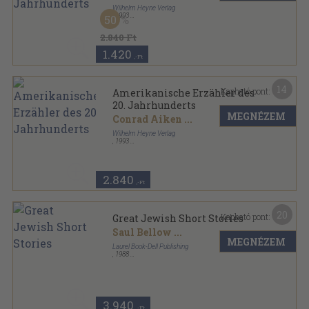
Wilhelm Heyne Verlag
,
1993
50
Ragasztott papírkötés
,
733
oldal
Heyne Bücher sorozat
2.840 Ft
1.420
,-Ft
14
Kapható pont:
Amerikanische Erzähler des
20. Jahrhunderts
MEGNÉZEM
Conrad Aiken
...
Wilhelm Heyne Verlag
,
1993
Ragasztott papírkötés
,
733
oldal
Heyne Jubiläumsbände sorozat
2.840
,-Ft
20
Kapható pont:
Great Jewish Short Stories
Saul Bellow
...
MEGNÉZEM
Laurel Book-Dell Publishing
,
1988
Ragasztott papírkötés
,
414
oldal
3.940
,-Ft