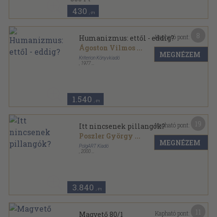
430
,-Ft
8
Kapható pont:
Humanizmus: ettől - eddig?
Ágoston Vilmos
...
MEGNÉZEM
Kriterion Könyvkiadó
,
1977
Ragasztott papírkötés
,
190
oldal
Forrás sorozat
1.540
,-Ft
19
Kapható pont:
Itt nincsenek pillangók?
Poszler György
...
MEGNÉZEM
PolgART Kiadó
,
2000
Ragasztott papírkötés
,
461
oldal
3.840
,-Ft
11
Kapható pont:
Magvető 80/1