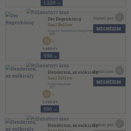
1.220
,-Ft
8
Kapható pont:
Der Regenkönig
Saul Bellow
MEGNÉZEM
Deutscher Taschenbuch Verlag GmbH & Co. KG
,
1976
Ragasztott papírkötés
,
328
oldal
50
dtv sorozat
1.980 Ft
990
,-Ft
9
Kapható pont:
Henderson, az esőkirály
Saul Bellow
MEGNÉZEM
Európa Könyvkiadó
,
1977
Vászon
,
411
oldal
50
1.180 Ft
590
,-Ft
7
Kapható pont:
Henderson, az esőkirály