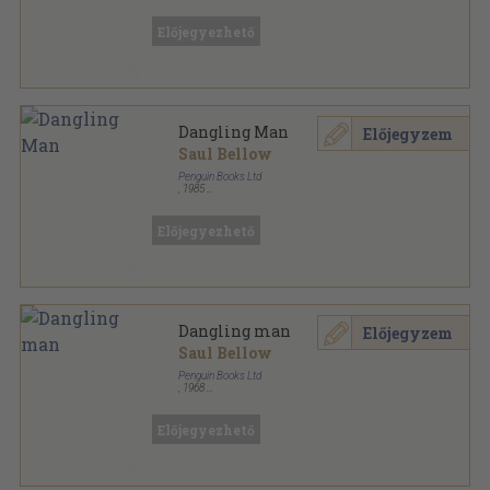
Ragasztott papírkötés
,
158
oldal
Penguin Books sorozat
Előjegyezhető
Dangling Man
Előjegyzem
Saul Bellow
Penguin Books Ltd
,
1985
Ragasztott papírkötés
,
158
oldal
Előjegyezhető
Dangling man
Előjegyzem
Saul Bellow
Penguin Books Ltd
,
1968
Ragasztott papírkötés
,
158
oldal
Penguin Book sorozat
Előjegyezhető