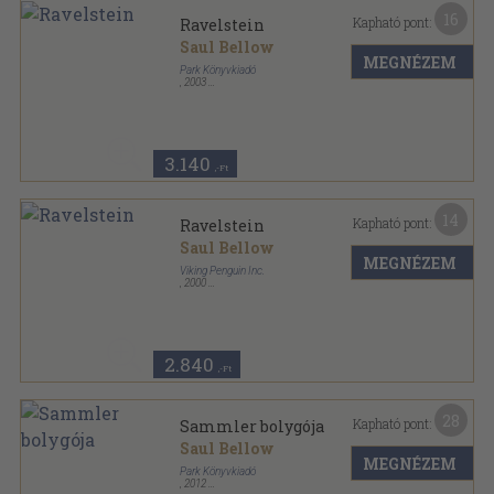
16
Kapható pont:
Ravelstein
Saul Bellow
MEGNÉZEM
Park Könyvkiadó
,
2003
Fűzött kemény papírkötés
,
270
oldal
3.140
,-Ft
14
Kapható pont:
Ravelstein
Saul Bellow
MEGNÉZEM
Viking Penguin Inc.
,
2000
Ragasztott papírkötés
,
233
oldal
2.840
,-Ft
28
Kapható pont:
Sammler bolygója
Saul Bellow
MEGNÉZEM
Park Könyvkiadó
,
2012