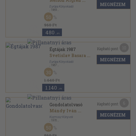
Nelson Algren
...
MEGNÉZEM
Európa Könyvkiadó
,
1969
Vászon
,
469
oldal
50
Öt világrész elbeszélései sorozat
960 Ft
480
,-Ft
10
Kapható pont:
Égtájak 1987
Svetislav Basara
...
MEGNÉZEM
Európa Könyvkiadó
,
1987
Vászon
,
496
oldal
30
Öt világrész elbeszélései sorozat
1.640 Ft
1.140
,-Ft
6
Kapható pont:
Gondolatolvasó
Mándy Iván
...
MEGNÉZEM
Kozmosz Könyvek
,
1976
Vászon
,
273
oldal
50
860 Ft