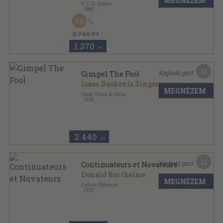
MEGNÉZEM
N. É. D., éditeur
,
1964
Varrott papírkötés
,
219
oldal
50
2.740 Ft
1.370
,-Ft
12
Kapható pont:
Gimpel The Fool
Isaac Bashevis Singer
MEGNÉZEM
Farrar, Straus & Giroux
,
1978
Ragasztott papírkötés
,
205
oldal
2.440
,-Ft
21
Kapható pont:
Continuateurs et Novateurs
Donald Barthelme
MEGNÉZEM
Éditions Debresse
,
1973
Varrott papírkötés
,
316
oldal
Presences contemporaines sorozat