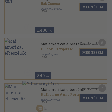
Rab Zsuzsa
...
MEGNÉZEM
Magvető Könyvkiadó
,
1980
Ragasztott papírkötés
,
158
oldal
Magvető sorozat
1.430
,-Ft
8
Kapható pont:
Mai amerikai elbeszélők
F. Scott Fitzgerald
...
MEGNÉZEM
Európa Könyvkiadó
,
1963
Vászon
,
674
oldal
Dekameron sorozat sorozat
840
,-Ft
7
Kapható pont:
Mai amerikai elbeszélők
Katherine Anne Porter
...
MEGNÉZEM
Európa Könyvkiadó
,
1965
Vászon
,
674
oldal
50
Dekameron sorozat sorozat