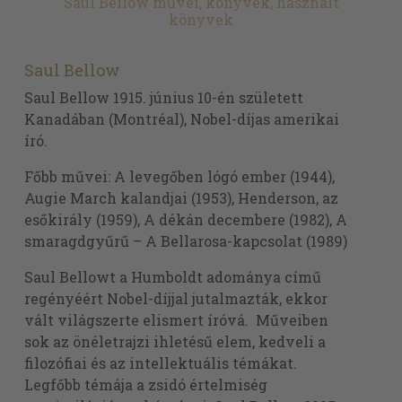
Saul Bellow művei, könyvek, használt
könyvek
Saul Bellow
Saul Bellow 1915. június 10-én született
Kanadában (Montréal), Nobel-díjas amerikai
író.
Főbb művei: A levegőben lógó ember (1944),
Augie March kalandjai (1953), Henderson, az
esőkirály (1959), A dékán decembere (1982), A
smaragdgyűrű – A Bellarosa-kapcsolat (1989)
Saul Bellowt a Humboldt adománya című
regényéért Nobel-díjjal jutalmazták, ekkor
vált világszerte elismert íróvá. Műveiben
sok az önéletrajzi ihletésű elem, kedveli a
filozófiai és az intellektuális témákat.
Legfőbb témája a zsidó értelmiség