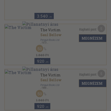
Fűzött kemény papírkötés
,
286
oldal
3.540
,-Ft
5
Kapható pont:
The Victim
Saul Bellow
MEGNÉZEM
Penguin Books Ltd
,
1973
Ragasztott papírkötés
,
237
oldal
50
Penguin Books sorozat
1.840 Ft
920
,-Ft
5
Kapható pont:
The Victim
Saul Bellow
MEGNÉZEM
Penguin Books Ltd
,
1966
Ragasztott papírkötés
,
237
oldal
50
Penguin Books sorozat
1.840 Ft
920
,-Ft