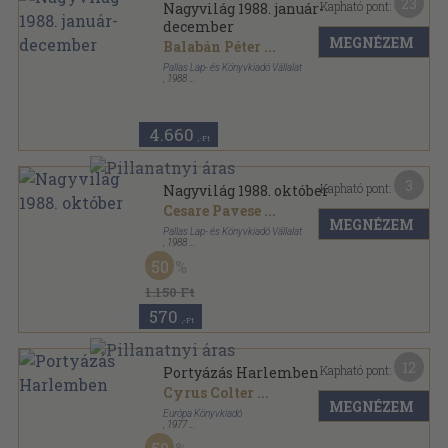
23
Kapható pont:
Nagyvilág 1988. január-
december
MEGNÉZEM
Balabán Péter
...
Pallas Lap- és Könyvkiadó Vállalat
,
1988
Ragasztott papírkötés
,
1903
oldal
Nagyvilág sorozat
4.660
,-Ft
3
Kapható pont:
Nagyvilág 1988. október
Cesare Pavese
...
MEGNÉZEM
Pallas Lap- és Könyvkiadó Vállalat
,
1988
Ragasztott papírkötés
,
158
oldal
50
Nagyvilág sorozat
1.150 Ft
570
,-Ft
12
Kapható pont:
Portyázás Harlemben
Cyrus Colter
...
MEGNÉZEM
Európa Könyvkiadó
,
1977
Vászon
,
435
oldal