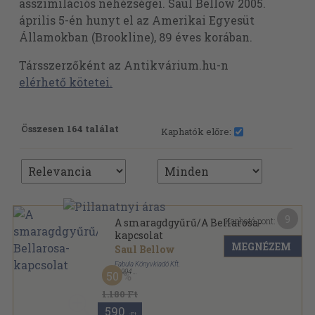
asszimilációs nehézségei. Saul Bellow 2005.
április 5-én hunyt el az Amerikai Egyesüt
Államokban (Brookline), 89 éves korában.
Társszerzőként az Antikvárium.hu-n
elérhető kötetei.
Összesen 164 találat
Kaphatók előre:
9
Kapható pont:
A smaragdgyűrű/A Bellarosa-
kapcsolat
MEGNÉZEM
Saul Bellow
Fabula Könyvkiadó Kft.
,
1994
50
Ragasztott papírkötés
,
276
oldal
1.180 Ft
590
,-Ft