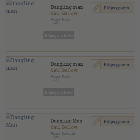
Dangling man
Előjegyzem
Saul Bellow
Penguin Books
,
1982
Ragasztott papírkötés
,
158
oldal
Penguin Book sorozat
Előjegyezhető
Dangling man
Előjegyzem
Saul Bellow
Penguin Books
,
1977
Ragasztott papírkötés
,
158
oldal
Előjegyezhető
Dangling Man
Előjegyzem
Saul Bellow
Penguin Books Ltd
,
1966