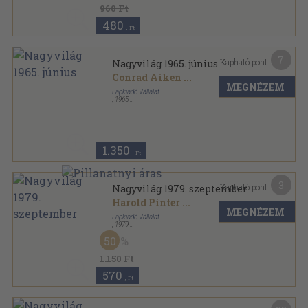
960 Ft
480
,-Ft
7
Kapható pont:
Nagyvilág 1965. június
Conrad Aiken
...
MEGNÉZEM
Lapkiadó Vállalat
,
1965
Fűzött papírkötés
,
157
oldal
Nagyvilág sorozat
1.350
,-Ft
3
Kapható pont:
Nagyvilág 1979. szeptember
Harold Pinter
...
MEGNÉZEM
Lapkiadó Vállalat
,
1979
Ragasztott papírkötés
,
156
oldal
50
Nagyvilág sorozat
1.150 Ft
570
,-Ft