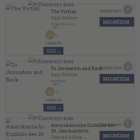
7
Kapható pont:
The Victim
Saul Bellow
MEGNÉZEM
Penguin Books Ltd
,
1971
Ragasztott papírkötés
,
237
oldal
50
Penguin Books sorozat
1.840 Ft
920
,-Ft
5
Kapható pont:
To Jerusalem and Back
Saul Bellow
MEGNÉZEM
Avon Books
,
1977
Ragasztott papírkötés
,
232
oldal
50
1.980 Ft
990
,-Ft
7
Kapható pont:
Amerikanische Erzähler des
20. Jahrhunderts
MEGNÉZEM
Conrad Aiken
...