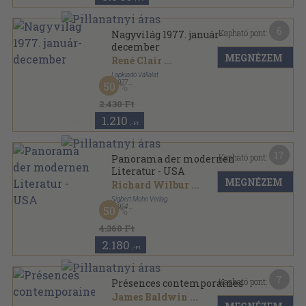
6
Kapható pont:
Nagyvilág 1977. január-
december
MEGNÉZEM
René Clair
...
Lapkiadó Vállalat
,
1977
50
Ragasztott papírkötés
,
1903
oldal
Nagyvilág sorozat
2.430 Ft
1.210
,-Ft
17
Kapható pont:
Panorama der modernen
Literatur - USA
MEGNÉZEM
Richard Wilbur
...
Sigbert Mohn Verlag
,
1954
50
Fűzött kemény papírkötés
,
553
oldal
Panorama der modernen Literatur sorozat
4.360 Ft
2.180
,-Ft
7
Kapható pont:
Présences contemporaines
James Baldwin
...