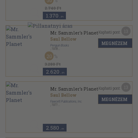
50
Ragasztott papírkötés
,
155
oldal
rororo sorozat
2.740 Ft
1.370
,-Ft
13
Kapható pont:
Mr. Sammler's Planet
Saul Bellow
MEGNÉZEM
Penguin Books
,
1978
Ragasztott papírkötés
,
251
oldal
20
3.280 Ft
2.620
,-Ft
13
Kapható pont:
Mr. Sammler's Planet
Saul Bellow
MEGNÉZEM
Fawcett Publications, Inc.
,
1971
Ragasztott papírkötés
,
286
oldal
Fawcett Crest Book sorozat
2.580
,-Ft