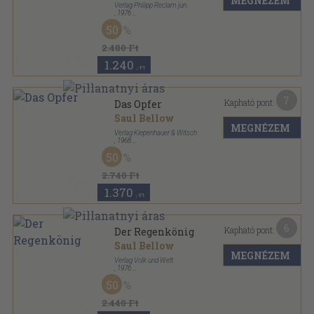
MEGNÉZEM
Verlag Philipp Reclam jun.
,
1976
Ragasztott papírkötés
,
131
oldal
50
Reclams Universal-Bibliothek sorozat
2.480 Ft
1.240
,-Ft
7
Kapható pont:
Das Opfer
Saul Bellow
MEGNÉZEM
Verlag Kiepenhauer & Witsch
,
1968
Ragasztott papírkötés
,
263
oldal
50
rororo sorozat
2.740 Ft
1.370
,-Ft
6
Kapható pont:
Der Regenkönig
Saul Bellow
MEGNÉZEM
Verlag Volk und Welt
,
1976
Vászon
,
435
oldal
50
2.440 Ft