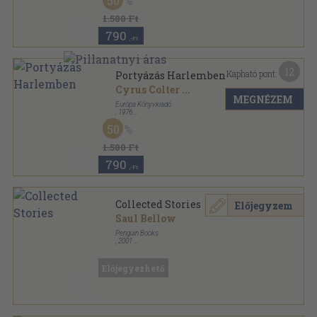
50
1.580 Ft
790
,-Ft
12
Kapható pont:
Portyázás Harlemben
Cyrus Colter
...
MEGNÉZEM
Európa Könyvkiadó
,
1976
Vászon
,
435
oldal
50
1.580 Ft
790
,-Ft
Collected Stories
Előjegyzem
Saul Bellow
Penguin Books
,
2001
Ragasztott papírkötés
,
442
oldal
Előjegyezhető