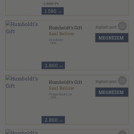
Penguin Books - Fiction sorozat
1.980 Ft
1.580
,-Ft
23
Kapható pont:
Humboldt's Gift
Saul Bellow
MEGNÉZEM
Avon Books
,
1976
Ragasztott papírkötés
,
471
oldal
2.860
,-Ft
23
Kapható pont:
Humboldt's Gift
Saul Bellow
MEGNÉZEM
Penguin Books Ltd
,
1979
Ragasztott papírkötés
,
474
oldal
Penguin Books sorozat
2.860
,-Ft