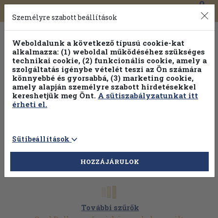
0
Toggle
Főmenü
Könyveink
navigation
Személyre szabott beállítások
Weboldalunk a következő típusú cookie-kat
alkalmazza: (1) weboldal működéséhez szükséges
technikai cookie, (2) funkcionális cookie, amely a
szolgáltatás igénybe vételét teszi az Ön számára
könnyebbé és gyorsabbá, (3) marketing cookie,
Válogasson több mint 30 000 kötet közül
amely alapján személyre szabott hirdetésekkel
Hobbi témakörökben
20% kedvezménnyel!
kereshetjük meg Önt.
A sütiszabályzatunkat itt
érheti el.
Sütibeállítások
HOZZÁJÁRULOK
További szűrők