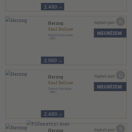
2.480
,-Ft
15
Kapható pont:
Herzog
Saul Bellow
MEGNÉZEM
Kriterion Könyvkiadó
,
1970
Félvászon
,
462
oldal
Horizont könyvek sorozat
2.980
,-Ft
12
Kapható pont:
Herzog
Saul Bellow
MEGNÉZEM
Fawcett Crest Book
,
1965
Ragasztott papírkötés
,
416
oldal
Fawcett Book sorozat
2.480
,-Ft
9
Kapható pont:
Herzog