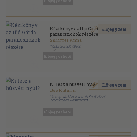
Előjegyezhető
Kézikönyv az Ifjú Gárda
Előjegyzem
parancsnokok részére
Schiffer Anna
Ifjúsági Lapkiadó Vállalat
,
1978
Tűzött kötés
,
94
oldal
Előjegyezhető
Ki lesz a húsvéti nyúl?
Előjegyzem
Joó Katalin
Idegenforgalmi Propaganda és Kiadó Vállalat-
Idegenforgalmi Világszervezet
Tűzött kötés
,
18
oldal
Előjegyezhető