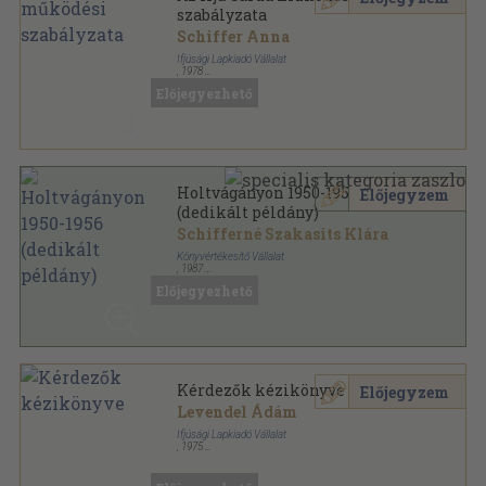
szabályzata
Schiffer Anna
Ifjúsági Lapkiadó Vállalat
,
1978
Tűzött kötés
,
14
oldal
Előjegyezhető
Holtvágányon 1950-1956
Előjegyzem
(dedikált példány)
Schifferné Szakasits Klára
Könyvértékesítő Vállalat
,
1987
Ragasztott papírkötés
,
335
oldal
Előjegyezhető
Kérdezők kézikönyve
Előjegyzem
Levendel Ádám
Ifjúsági Lapkiadó Vállalat
,
1975
Tűzött kötés
,
150
oldal