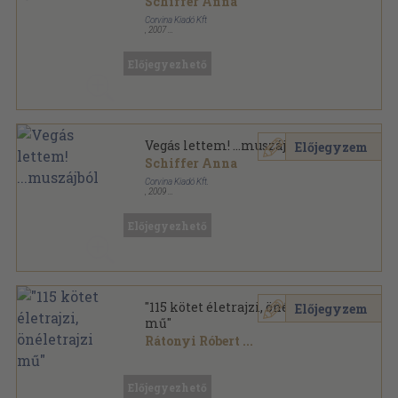
Schiffer Anna
Corvina Kiadó Kft
,
2007
Spirál
,
80
oldal
Előjegyezhető
Vegás lettem! ...muszájból
Előjegyzem
Schiffer Anna
Corvina Kiadó Kft.
,
2009
Spirál
,
84
oldal
Előjegyezhető
"115 kötet életrajzi, önéletrajzi
Előjegyzem
mű"
Rátonyi Róbert
...
Vegyes
,
33646
oldal
Előjegyezhető