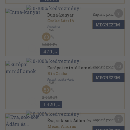
7
Kapható pont:
Duna-kanyar
Cseke László
MEGNÉZEM
Panoráma
,
1982
Fűzött kemény papírkötés
,
183
oldal
60
Panoráma "mini" útikönyvek sorozat
1.180 Ft
470
,-Ft
20
Kapható pont:
Európai miniállamok
Kis Csaba
MEGNÉZEM
Panoráma Könyvkiadó
,
1985
Vászon
,
403
oldal
50
Panoráma útikönyvek sorozat
2.640 Ft
1.320
,-Ft
7
Kapható pont:
Éva, sok-sok Ádám és...
Mezei András