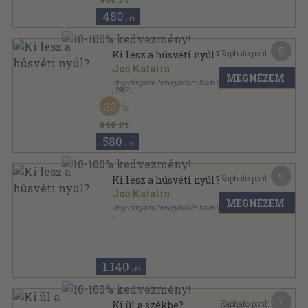
480
,-Ft
5
Kapható pont:
Ki lesz a húsvéti nyúl?
Joó Katalin
MEGNÉZEM
Idegenforgalmi Propaganda és Kiadó Vállalat
,
1987
Tűzött kötés
,
20
oldal
30
840 Ft
580
,-Ft
9
Kapható pont:
Ki lesz a húsvéti nyúl?
Joó Katalin
MEGNÉZEM
Idegenforgalmi Propaganda és Kiadó Vállalat
Tűzött kötés
,
20
oldal
1.140
,-Ft
7
Kapható pont:
Ki ül a székbe?