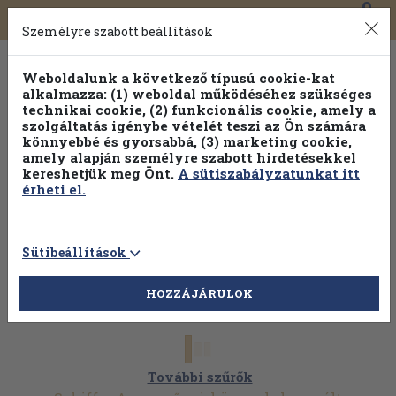
0
Toggle
Főmenü
Könyveink
navigation
Személyre szabott beállítások
Weboldalunk a következő típusú cookie-kat
alkalmazza: (1) weboldal működéséhez szükséges
technikai cookie, (2) funkcionális cookie, amely a
szolgáltatás igénybe vételét teszi az Ön számára
könnyebbé és gyorsabbá, (3) marketing cookie,
Válogasson több mint 1.000.000 kiadványunk közül
10-
amely alapján személyre szabott hirdetésekkel
100% kedvezménnyel!
kereshetjük meg Önt.
A sütiszabályzatunkat itt
érheti el.
Sütibeállítások
HOZZÁJÁRULOK
További szűrők