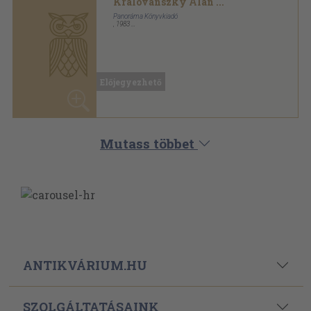
Kralovánszky Alán
...
Panoráma Könyvkiadó
,
1983
Könyvkötői kötés
,
223
oldal
Panoráma magyar városok sorozat
Előjegyezhető
Mutass többet
ANTIKVÁRIUM.HU
SZOLGÁLTATÁSAINK