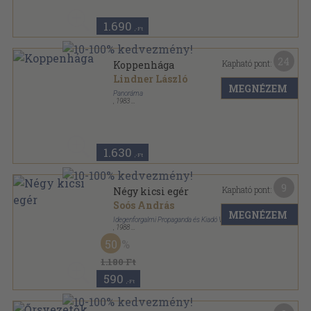
1.690
,-Ft
24
Kapható pont:
Koppenhága
Lindner László
MEGNÉZEM
Panoráma
,
1983
Fűzött kemény papírkötés
,
294
oldal
Panoráma külföldi városkalauz sorozat
1.630
,-Ft
9
Kapható pont:
Négy kicsi egér
Soós András
MEGNÉZEM
Idegenforgalmi Propaganda és Kiadó Vállalat
,
1988
Ragasztott papírkötés
,
164
oldal
50
1.180 Ft
590
,-Ft