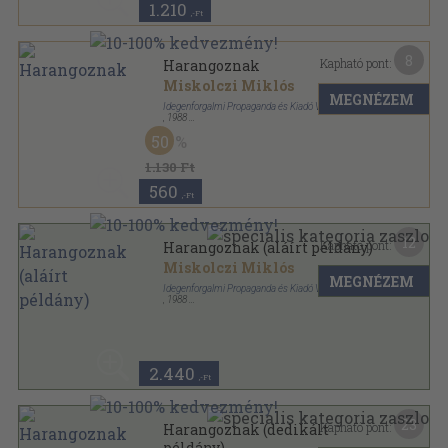
1.210
,-Ft
8
Kapható pont:
Harangoznak
Miskolczi Miklós
MEGNÉZEM
Idegenforgalmi Propaganda és Kiadó Vállalat
,
1988
Ragasztott papírkötés
,
207
oldal
50
1.130 Ft
560
,-Ft
12
Kapható pont:
Harangoznak (aláírt példány)
Miskolczi Miklós
MEGNÉZEM
Idegenforgalmi Propaganda és Kiadó Vállalat
,
1988
Ragasztott papírkötés
,
207
oldal
2.440
,-Ft
23
Kapható pont:
Harangoznak (dedikált
példány)