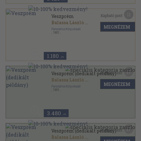
11
Kapható pont:
Veszprém
Balassa László
...
MEGNÉZEM
Panoráma Könyvkiadó
,
1983
Fűzött kemény papírkötés
,
223
oldal
Panoráma magyar városok sorozat
1.180
,-Ft
17
Kapható pont:
Veszprém (dedikált példány)
Balassa László
...
MEGNÉZEM
Panoráma Könyvkiadó
,
1983
Fűzött kemény papírkötés
,
223
oldal
Panoráma magyar városok sorozat
3.480
,-Ft
17
Kapható pont:
Veszprém (dedikált példány)
Balassa László
...