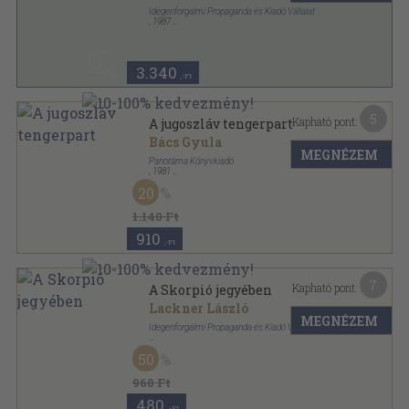
Idegenforgalmi Propaganda és Kiadó Vállalat
,
1987
Ragasztott papírkötés
,
174
oldal
3.340
,-Ft
5
Kapható pont:
A jugoszláv tengerpart
Bács Gyula
MEGNÉZEM
Panoráma Könyvkiadó
,
1981
Könyvkötői kötés
,
432
oldal
20
Panoráma külföldi útikönyvek sorozat
1.140 Ft
910
,-Ft
7
Kapható pont:
A Skorpió jegyében
Lackner László
MEGNÉZEM
Idegenforgalmi Propaganda és Kiadó Vállalat
Ragasztott papírkötés
,
208
oldal
50
960 Ft
480
,-Ft