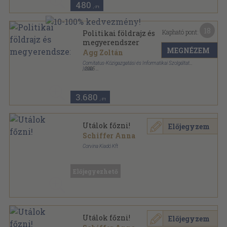
480
,-Ft
18
Kapható pont:
Politikai földrajz és
megyerendszer
MEGNÉZEM
Agg Zoltán
Comitatus-Közigazgatási és Informatikai Szolgáltató
Iroda
,
2005
Fűzött kemény papírkötés
,
176
oldal
3.680
,-Ft
Utálok főzni!
Előjegyzem
Schiffer Anna
Corvina Kiadó Kft
Spirál
,
80
oldal
Előjegyezhető
Utálok főzni!
Előjegyzem