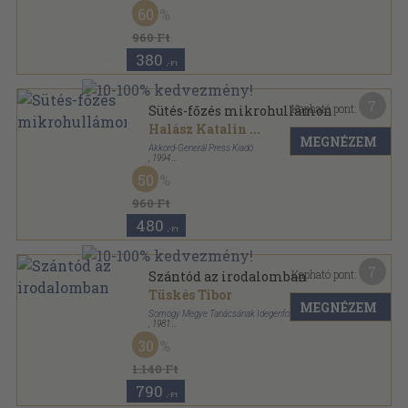
Varrott keménykötés
,
127
oldal
60
960 Ft
380
,-Ft
7
Kapható pont:
Sütés-főzés mikrohullámon
Halász Katalin
...
MEGNÉZEM
Akkord-Generál Press Kiadó
,
1994
Varrott keménykötés
,
127
oldal
50
960 Ft
480
,-Ft
7
Kapható pont:
Szántód az irodalomban
Tüskés Tibor
MEGNÉZEM
Somogy Megye Tanácsának Idegenforgalmi Hivatala
,
1981
Ragasztott papírkötés
,
106
oldal
30
Szántódi füzetek sorozat
1.140 Ft
790
,-Ft