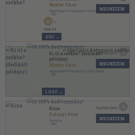
Mester Ákos
MEGNÉZEM
Idegenforgalmi Propaganda és Kiadó Vállalat
,
1987
Ragasztott papírkötés
,
317
oldal
50
990 Ft
490
,-Ft
9
Kapható pont:
Ki ül a székbe? (dedikált
példány)
MEGNÉZEM
Mester Ákos
Idegenforgalmi Propaganda és Kiadó Vállalat
,
1987
Ragasztott papírkötés
,
317
oldal
1.840
,-Ft
15
Kapható pont:
Kína
Polonyi Péter
MEGNÉZEM
Panoráma
,
1987
Vászon
,
615
oldal
Panoráma útikönyvek sorozat