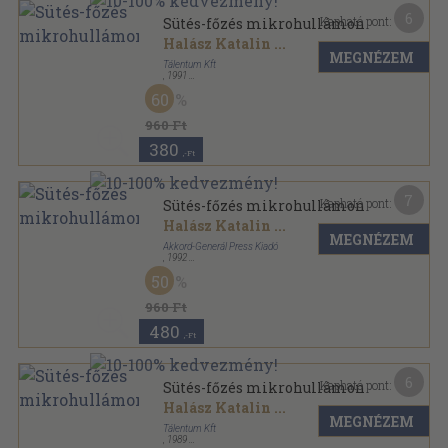
6
Kapható pont:
Sütés-főzés mikrohullámon
Halász Katalin
...
MEGNÉZEM
Tálentum Kft
,
1991
Varrott keménykötés
,
127
oldal
60
960 Ft
380
,-Ft
7
Kapható pont:
Sütés-főzés mikrohullámon
Halász Katalin
...
MEGNÉZEM
Akkord-Generál Press Kiadó
,
1992
Varrott keménykötés
,
127
oldal
50
960 Ft
480
,-Ft
6
Kapható pont:
Sütés-főzés mikrohullámon
Halász Katalin
...
MEGNÉZEM
Tálentum Kft
,
1989