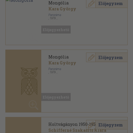
Mongólia
Előjegyzem
Kara György
Panoráma
,
1979
Könyvkötői kötés
,
307
oldal
Panoráma külföldi útikönyvek sorozat
Előjegyezhető
Mongólia
Előjegyzem
Kara György
Panoráma
,
1979
Ragasztott papírkötés
,
307
oldal
Panoráma külföldi útikönyvek sorozat
Előjegyezhető
Holtvágányon 1950-1956
Előjegyzem
Schifferné Szakasits Klára