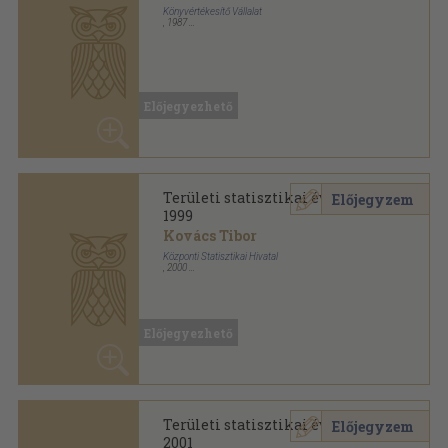
Könyvértékesítő Vállalat
,
1987
Könyvkötői kötés
,
335
oldal
Előjegyezhető
Területi statisztikai évkönyv
Előjegyzem
1999
Kovács Tibor
Központi Statisztikai Hivatal
,
2000
Ragasztott papírkötés
,
502
oldal
Területi statisztikai évkönyv sorozat
Előjegyezhető
Területi statisztikai évkönyv
Előjegyzem
2001