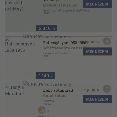
MEGNÉZEM
Miskolczi Miklós
Idegenforgalmi Propaganda és Kiadó Vállalat
,
1988
Ragasztott papírkötés
,
207
oldal
2.840
,-Ft
9
Kapható pont:
Holtvágányon 1950-1956
Schifferné Szakasits Klára
MEGNÉZEM
Könyvértékesítő Vállalat
,
1987
Ragasztott papírkötés
,
335
oldal
1.140
,-Ft
7
Kapható pont:
Irány a Mundial!
Antal Zoltán
...
MEGNÉZEM
Panoráma
,
1986
Ragasztott papírkötés
,
40
oldal
50
960 Ft