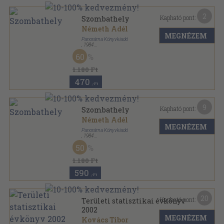
2
Kapható pont:
Szombathely
Németh Adél
MEGNÉZEM
Panoráma Könyvkiadó
,
1984
Könyvkötői kötés
,
167
oldal
60
Panoráma magyar városok sorozat
1.180 Ft
470
,-Ft
9
Kapható pont:
Szombathely
Németh Adél
MEGNÉZEM
Panoráma Könyvkiadó
,
1984
Ragasztott kemény kötés
,
167
oldal
50
Panoráma magyar városok sorozat
1.180 Ft
590
,-Ft
20
Kapható pont:
Területi statisztikai évkönyv
2002
MEGNÉZEM
Kovács Tibor