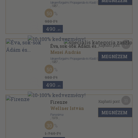
MEGNÉZEM
Idegenforgalmi Propaganda és Kiadó Vállalat
,
1987
Ragasztott papírkötés
,
349
oldal
50
980 Ft
490
,-Ft
7
Kapható pont:
Éva, sok-sok Ádám és...
Mezei András
MEGNÉZEM
Idegenforgalmi Propaganda és Kiadó Vállalat
,
1987
Ragasztott papírkötés
,
349
oldal
50
980 Ft
490
,-Ft
11
Kapható pont:
Firenze
Wellner István
MEGNÉZEM
Panoráma
,
1979
Fűzött kemény papírkötés
,
242
oldal
30
Panoráma külföldi városkalauz sorozat
1.740 Ft