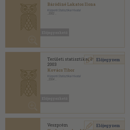
Báródiné Lakatos Ilona
Központi Statisztikai Hivatal
,
2002
Ragasztott papírkötés
,
506
oldal
Területi statisztikai évkönyv sorozat
Előjegyezhető
Területi statisztikai évkönyv
Előjegyzem
2003
Kovács Tibor
Központi Statisztikai Hivatal
,
2004
Ragasztott papírkötés
,
434
oldal
Területi statisztikai évkönyv sorozat
Előjegyezhető
Veszprém
Előjegyzem