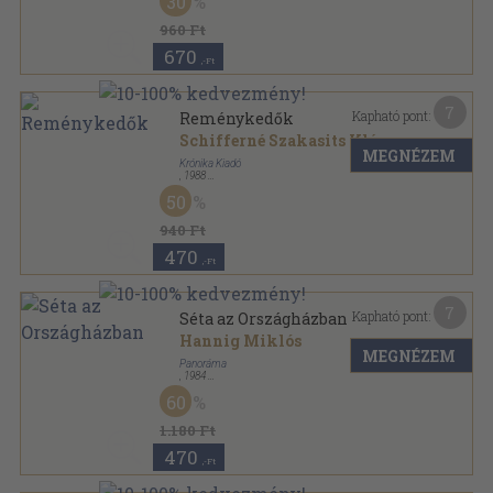
30
Ragasztott papírkötés
,
237
oldal
960 Ft
670
,-Ft
7
Kapható pont:
Reménykedők
Schifferné Szakasits Klára
MEGNÉZEM
Krónika Kiadó
,
1988
Ragasztott papírkötés
,
320
oldal
50
940 Ft
470
,-Ft
7
Kapható pont:
Séta az Országházban
Hannig Miklós
MEGNÉZEM
Panoráma
,
1984
Ragasztott papírkötés
,
54
oldal
60
1.180 Ft
470
,-Ft