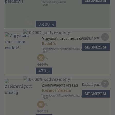
MEGNÉZEM
Panoráma Könyvkiadó
,
1983
Fűzött kemény papírkötés
,
223
oldal
Panoráma magyar városok sorozat
3.480
,-Ft
7
Kapható pont:
Vigyázat, most nem csalok!
Rodolfo
MEGNÉZEM
Idegenforgalmi Propaganda és Kiadó Vállalat
,
1987
Ragasztott papírkötés
,
266
oldal
50
940 Ft
470
,-Ft
7
Kapható pont:
Zsebrevágott ország
Kormos Valéria
MEGNÉZEM
Idegenforgalmi Propaganda és Kiadó Vállalat
,
1987
Ragasztott papírkötés
,
221
oldal
50
960 Ft