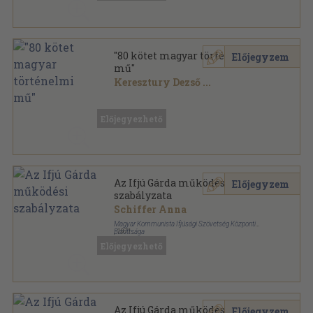
"80 kötet magyar történelmi
Előjegyzem
mű"
Keresztury Dezső
...
Vegyes
,
22442
oldal
Előjegyezhető
Az Ifjú Gárda működési
Előjegyzem
szabályzata
Schiffer Anna
Magyar Kommunista Ifjúsági Szövetség Központi
Bizottsága
,
1971
Tűzött kötés
,
16
oldal
Előjegyezhető
Az Ifjú Gárda működési
Előjegyzem