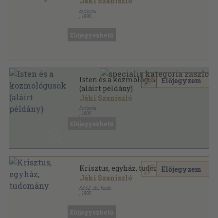
Jáki Szaniszló
Ecclesia
,
1992
Ragasztott papírkötés
,
292
oldal
Előjegyezhető
Isten és a kozmológusok
Előjegyzem
(aláírt példány)
Jáki Szaniszló
Ecclesia
,
1992
Ragasztott papírkötés
,
292
oldal
Előjegyezhető
Krisztus, egyház, tudomány
Előjegyzem
Jáki Szaniszló
KÉSZ JEL kiadó
,
1992
Ragasztott papírkötés
,
174
oldal
Jel könyvek sorozat
Előjegyezhető