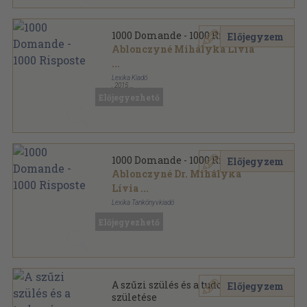
1000 Domande - 1000 Risposte
Előjegyzem
Ablonczyné Mihályka Lívia
...
Lexika Kiadó
,
2015
Ragasztott papírkötés
,
295
oldal
Előjegyezhető
Lexika nyelvvizsgakönyvek sorozat
1000 Domande - 1000 Risposte
Előjegyzem
Ablonczyné Dr. Mihályka
Lívia
...
Lexika Tankönyvkiadó
Ragasztott papírkötés
,
255
oldal
Előjegyezhető
A szűzi szülés és a tudomány
Előjegyzem
születése