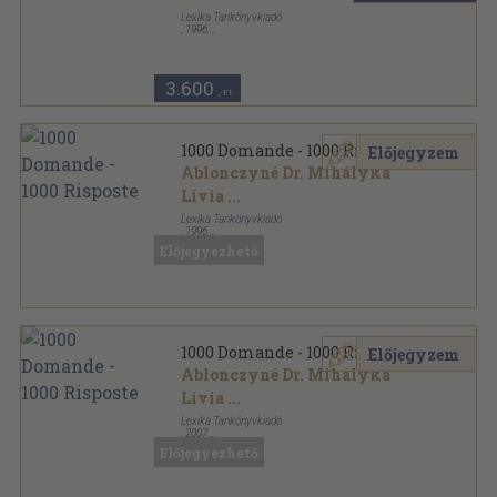
Lexika Tankönyvkiadó
,
1996
Ragasztott papírkötés
,
255
oldal
3.600
,-Ft
1000 Domande - 1000 Risposte
Előjegyzem
Ablonczyné Dr. Mihályka
Lívia
...
Lexika Tankönyvkiadó
,
1996
Ragasztott papírkötés
,
255
oldal
Előjegyezhető
1000 Domande - 1000 Risposte
Előjegyzem
Ablonczyné Dr. Mihályka
Lívia
...
Lexika Tankönyvkiadó
,
2007
Ragasztott papírkötés
,
255
oldal
Előjegyezhető