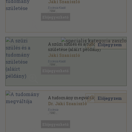
Jáki Szaniszló
Ecclesia Kiadó
,
1994
Tűzött kötés
,
29
oldal
Előjegyezhető
A szűzi szülés és a tudomány
Előjegyzem
születése (aláírt példány)
Jáki Szaniszló
Ecclesia Kiadó
,
1994
Tűzött kötés
,
29
oldal
Előjegyezhető
A tudomány megváltója
Előjegyzem
Dr. Jáki Szaniszló
Ecclesia
,
1990
Ragasztott papírkötés
,
278
oldal
Előjegyezhető