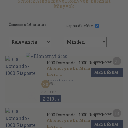
Scholtz Kinga művei, könyvek, használt
könyvek
Összesen 16 találat
Kaphatók előre:
21
Kapható pont:
1000 Domande - 1000 Risposte
Ablonczyné Dr. Mihályka
MEGNÉZEM
Lívia
...
Lexika Tankönyvkiadó
30
,
1998
Ragasztott papírkötés
,
255
oldal
3.300 Ft
2.310
,-Ft
18
Kapható pont:
1000 Domande - 1000 Risposte
Ablonczyné Dr. Mihályka
MEGNÉZEM
Lívia
...