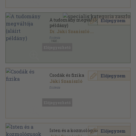
A tudomány megváltója (aláírt
Előjegyzem
példány)
Dr. Jáki Szaniszló
...
Ecclesia
,
1990
Ragasztott papírkötés
,
278
oldal
Előjegyezhető
Csodák és fizika
Előjegyzem
Jáki Szaniszló
Ecclesia
Ragasztott papírkötés
,
91
oldal
Előjegyezhető
Isten és a kozmológusok
Előjegyzem