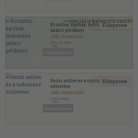
Krisztus, egyház, tudomány
Előjegyzem
(aláírt példány)
Jáki Szaniszló
KÉSZ JEL kiadó
,
1992
Ragasztott papírkötés
,
174
oldal
Előjegyezhető
Jel könyvek sorozat
Szűzi szülés és a tudomány
Előjegyzem
születése
Jáki Szaniszló
Ecclesia Kiadó
,
1994
Tűzött kötés
,
29
oldal
Előjegyezhető