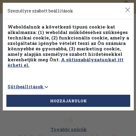
0
Toggle
Főmenü
Könyveink
navigation
Személyre szabott beállítások
Weboldalunk a következő típusú cookie-kat
alkalmazza: (1) weboldal működéséhez szükséges
technikai cookie, (2) funkcionális cookie, amely a
szolgáltatás igénybe vételét teszi az Ön számára
könnyebbé és gyorsabbá, (3) marketing cookie,
amely alapján személyre szabott hirdetésekkel
kereshetjük meg Önt.
A sütiszabályzatunkat itt
érheti el.
Sütibeállítások
HOZZÁJÁRULOK
További szűrők